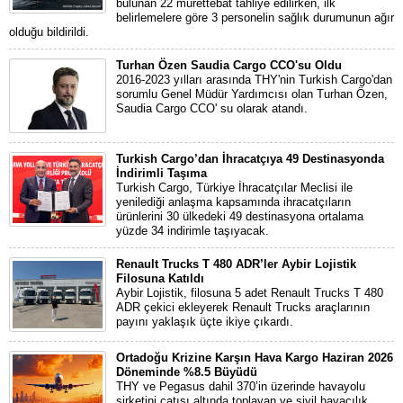
bulunan 22 mürettebat tahliye edilirken, ilk
belirlemelere göre 3 personelin sağlık durumunun ağır
olduğu bildirildi.
Turhan Özen Saudia Cargo CCO'su Oldu
2016-2023 yılları arasında THY'nin Turkish Cargo'dan
sorumlu Genel Müdür Yardımcısı olan Turhan Özen,
Saudia Cargo CCO' su olarak atandı.
Turkish Cargo’dan İhracatçıya 49 Destinasyonda
İndirimli Taşıma
Turkish Cargo, Türkiye İhracatçılar Meclisi ile
yenilediği anlaşma kapsamında ihracatçıların
ürünlerini 30 ülkedeki 49 destinasyona ortalama
yüzde 34 indirimle taşıyacak.
Renault Trucks T 480 ADR’ler Aybir Lojistik
Filosuna Katıldı
Aybir Lojistik, filosuna 5 adet Renault Trucks T 480
ADR çekici ekleyerek Renault Trucks araçlarının
payını yaklaşık üçte ikiye çıkardı.
Ortadoğu Krizine Karşın Hava Kargo Haziran 2026
Döneminde %8.5 Büyüdü
THY ve Pegasus dahil 370’in üzerinde havayolu
şirketini çatısı altında toplayan ve sivil havacılık