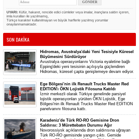
UYARI:
Küfür, hakaret, rencide edici cümleler veya imalar, inançlara saldırı içeren,
imla kuralları ile yazılmamış,
Türkçe karakter kullanılmayan ve büyük harflerle yazılmış yorumlar
onaylanmamaktadır.
SON DAKİKA
Hidromas, Avustralya'daki Yeni Tesisiyle Küresel
Büyümesini Sürdürüyor
Avustralya operasyonlarını Victoria eyaletine bağlı
Epping'deki yeni tesisinin açılışıyla güçlendiren
Hidromas, küresel çapta genişlemeye devam ediyor.
Ege Bölgesi'nin ilk Renault Trucks Master Red
EDITION'ı ÖKN Lojistik Filosuna Katıldı
İzmir merkezli olarak Türkiye genelinde parsiyel
lojistik operasyonları yürüten ÖKN Lojistik, Ege
Bölgesi'nin ilk Renault Trucks Master Red EDITION
panelvanını filosuna kattı.
Karadeniz'de Türk RO-RO Gemisine Dron
Saldırısı: 3 Mürettebatın Durumu Ağır
Novorossiysk açıklarında dron saldırısına uğrayan
Türk RO-RO gemisinde yangın çıktı. Gemide