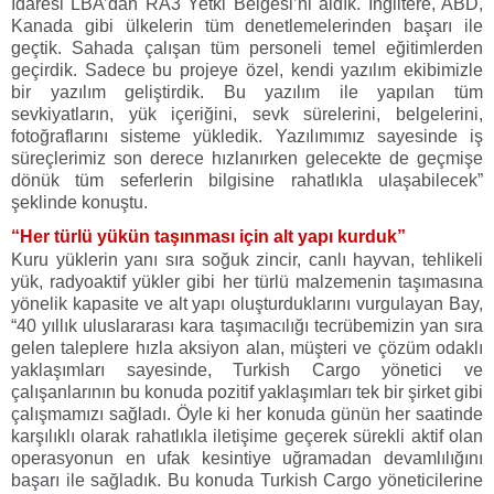
İdaresi LBA’dan RA3 Yetki Belgesi’ni aldık. İngiltere, ABD,
Kanada gibi ülkelerin tüm denetlemelerinden başarı ile
geçtik. Sahada çalışan tüm personeli temel eğitimlerden
geçirdik. Sadece bu projeye özel, kendi yazılım ekibimizle
bir yazılım geliştirdik. Bu yazılım ile yapılan tüm
sevkiyatların, yük içeriğini, sevk sürelerini, belgelerini,
fotoğraflarını sisteme yükledik. Yazılımımız sayesinde iş
süreçlerimiz son derece hızlanırken gelecekte de geçmişe
dönük tüm seferlerin bilgisine rahatlıkla ulaşabilecek”
şeklinde konuştu.
“Her türlü yükün taşınması için alt yapı kurduk”
Kuru yüklerin yanı sıra soğuk zincir, canlı hayvan, tehlikeli
yük, radyoaktif yükler gibi her türlü malzemenin taşımasına
yönelik kapasite ve alt yapı oluşturduklarını vurgulayan Bay,
“40 yıllık uluslararası kara taşımacılığı tecrübemizin yan sıra
gelen taleplere hızla aksiyon alan, müşteri ve çözüm odaklı
yaklaşımları sayesinde, Turkish Cargo yönetici ve
çalışanlarının bu konuda pozitif yaklaşımları tek bir şirket gibi
çalışmamızı sağladı. Öyle ki her konuda günün her saatinde
karşılıklı olarak rahatlıkla iletişime geçerek sürekli aktif olan
operasyonun en ufak kesintiye uğramadan devamlılığını
başarı ile sağladık. Bu konuda Turkish Cargo yöneticilerine