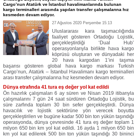
Cargo’nun Atatürk ve İstanbul havalimanlarında bulunan
kargo terminalleri arasında yapılan transfer çalışmalarına hız
kesmeden devam ediyor.
27 Ağustos 2020 Perşembe 15:13
Uluslararası kara taşımacılığında
faaliyet gösteren Ortadoğu Lojistik,
gerçekleştirdiği ‘Dual Hub’
operasyonlarıyla birlikte hava kargo
köprüsü oluşturan ve dünyadaki her
20 hava kargodan 1’ini taşıma
başarısı gösteren global hava kargo markası Turkish
Cargo’nun, Atatürk – İstanbul Havalimanı kargo terminalleri
arası transfer çalışmalarına hız kesmeden devam ediyor.
Dünya etrafında 41 tura eş değer yol kat edildi
Ön hazırlık çalışmaları 6 ay süren ve Nisan 2019 itibarıyla
çalışmalarını 7 gün 24 saat sürdüren Ortadoğu Lojistik, bu
süre zarfında toplam 30 bin sefer gerçekleştirdi. Dünya
havacılık ve lojistik sektörüne yön verecek boyutta
gerçekleştirilen ve bugüne kadar 500 bin ton yükün taşındığı
operasyonda, dünya çevresinde 41 tura eş değer toplam 1
milyon 650 bin km yol kat edildi.
16 ayda 1 milyon 650 bin
km yol kat edilerek 500 bin ton yükün taşındığı 30 bininci