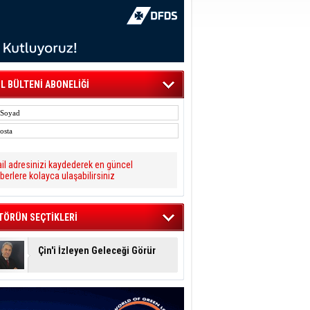
L BÜLTENİ ABONELİĞİ
il adresinizi kaydederek en güncel
berlere kolayca ulaşabilirsiniz
TÖRÜN SEÇTİKLERİ
Çin'i İzleyen Geleceği Görür