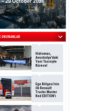
K OKUNANLAR
Hidromas,
Avustralya'daki
Yeni Tesisiyle
Küresel
Büyümesini
Sürdürüyor
Ege Bölgesi'nin
ilk Renault
Trucks Master
Red EDITION'ı
ÖKN Lojistik
Filosuna Katıldı