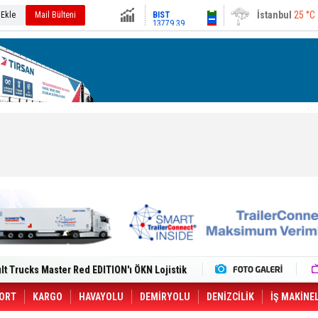
13779.39
Ankara
30 °C
 Ekle
Mail Bülteni
Altın
6659.71
Dolar
47.6791
Euro
55.1258
i Yeni Tesisiyle Küresel Büyümesini
lt Trucks Master Red EDITION'ı ÖKN Lojistik
Gemisine Dron Saldırısı: 3 Mürettebatın
o CCO'su Oldu
tçıya 49 Destinasyonda İndirimli Taşıma
ORT
KARGO
HAVAYOLU
DEMİRYOLU
DENİZCİLİK
İŞ MAKİNE
er Aybir Lojistik Filosuna Katıldı