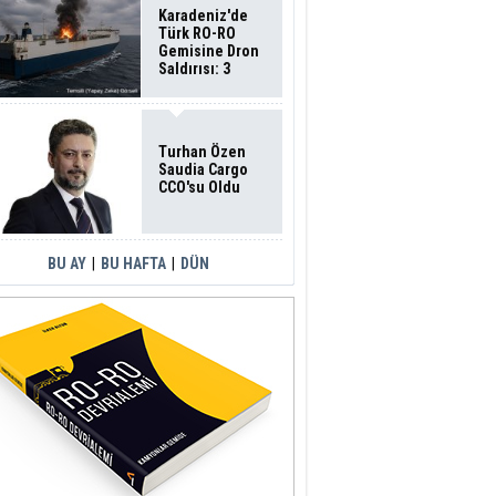
Karadeniz'de
Türk RO-RO
Gemisine Dron
Saldırısı: 3
Mürettebatın
Durumu Ağır
Turhan Özen
Saudia Cargo
CCO'su Oldu
BU AY
|
BU HAFTA
|
DÜN