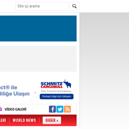
LERİ
WORLD NEWS
DİĞER »