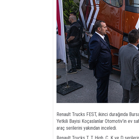
Renault Trucks FEST, ikinci durağında Bursa’
Yetkili Bayisi Koçaslanlar Otomotiv’in ev sa
araç serilerini yakından inceledi.
Renault Trucks T, T High, C, K ve D serilerin