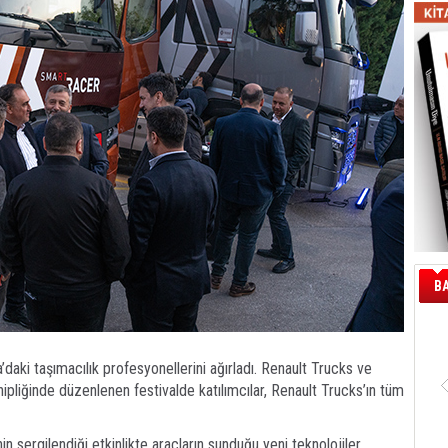
B
daki taşımacılık profesyonellerini ağırladı. Renault Trucks ve
hipliğinde düzenlenen festivalde katılımcılar, Renault Trucks’ın tüm
in sergilendiği etkinlikte araçların sunduğu yeni teknolojiler,