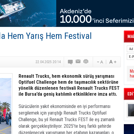
 Hava Kargo Haziran 2026 Döneminde %8.5
tal Dergi)
rür
önetimini Dijitalleştiriyor
thens in June, Up 8.5%
ia ile Güçlendirdi
da Hem Yarış Hem Festival
 Saadia Zahidi Getirildi. IATA Tarihinde İlk
MAİ
ia Zahidi as Director General
a Ankara ile Hizmet Ağını Güçlendirdi
22.04.2025 20:14
Ma
Renault Trucks, hem ekonomik sürüş yarışması
ha
Optifuel Challenge hem de taşımacılık sektörüne
yönelik düzenlenen festivali Renault Trucks FEST
ile Bursa’da geniş katılımlı etkinliklere imza attı.
EDİ
Sürücülerin yakıt ekonomisinde en iyi performansı
sergilemek için yarıştığı Renault Trucks Optifuel
Challenge, bu yıl Renault Trucks FEST ile eş zamanlı
olarak gerçekleştiriliyor. 2025’te beş farklı şehirde
düzenlenecek yarışmanın her etabının kazananları, o