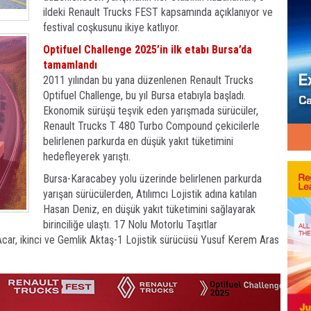
ildeki Renault Trucks FEST kapsamında açıklanıyor ve
festival coşkusunu ikiye katlıyor.
Optifuel Challenge 2025’in ilk etabı Bursa’da
tamamlandı
2011 yılından bu yana düzenlenen Renault Trucks
Optifuel Challenge, bu yıl Bursa etabıyla başladı.
Ekonomik sürüşü teşvik eden yarışmada sürücüler,
Renault Trucks T 480 Turbo Compound çekicilerle
belirlenen parkurda en düşük yakıt tüketimini
hedefleyerek yarıştı.
Bursa-Karacabey yolu üzerinde belirlenen parkurda
yarışan sürücülerden, Atılımcı Lojistik adına katılan
Hasan Deniz, en düşük yakıt tüketimini sağlayarak
birinciliğe ulaştı. 17 Nolu Motorlu Taşıtlar
car, ikinci ve Gemlik Aktaş-1 Lojistik sürücüsü Yusuf Kerem Aras