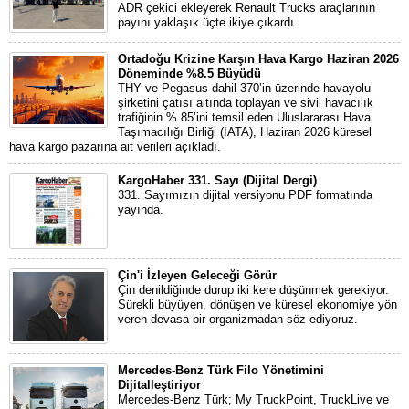
ADR çekici ekleyerek Renault Trucks araçlarının
payını yaklaşık üçte ikiye çıkardı.
Ortadoğu Krizine Karşın Hava Kargo Haziran 2026
Döneminde %8.5 Büyüdü
THY ve Pegasus dahil 370’in üzerinde havayolu
şirketini çatısı altında toplayan ve sivil havacılık
trafiğinin % 85’ini temsil eden Uluslararası Hava
Taşımacılığı Birliği (IATA), Haziran 2026 küresel
hava kargo pazarına ait verileri açıkladı.
KargoHaber 331. Sayı (Dijital Dergi)
331. Sayımızın dijital versiyonu PDF formatında
yayında.
Çin'i İzleyen Geleceği Görür
Çin denildiğinde durup iki kere düşünmek gerekiyor.
Sürekli büyüyen, dönüşen ve küresel ekonomiye yön
veren devasa bir organizmadan söz ediyoruz.
Mercedes-Benz Türk Filo Yönetimini
Dijitalleştiriyor
Mercedes-Benz Türk; My TruckPoint, TruckLive ve