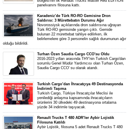
Bölgesi'nin ilk Renault Trucks Master Red EDITION
panelvanını filosuna kattı.
Karadeniz'de Türk RO-RO Gemisine Dron
Saldırısı: 3 Mürettebatın Durumu Ağır
Novorossiysk açıklarında dron saldırısına uğrayan
Türk RO-RO gemisinde yangın çıktı. Gemide
bulunan 22 mürettebat tahliye edilirken, ilk
belirlemelere göre 3 personelin sağlık durumunun ağır
olduğu bildirildi.
Turhan Özen Saudia Cargo CCO'su Oldu
2016-2023 yılları arasında THY'nin Turkish Cargo'dan
sorumlu Genel Müdür Yardımcısı olan Turhan Özen,
Saudia Cargo CCO' su olarak atandı.
Turkish Cargo’dan İhracatçıya 49 Destinasyonda
İndirimli Taşıma
Turkish Cargo, Türkiye İhracatçılar Meclisi ile
yenilediği anlaşma kapsamında ihracatçıların
ürünlerini 30 ülkedeki 49 destinasyona ortalama
yüzde 34 indirimle taşıyacak.
Renault Trucks T 480 ADR’ler Aybir Lojistik
Filosuna Katıldı
Aybir Lojistik, filosuna 5 adet Renault Trucks T 480