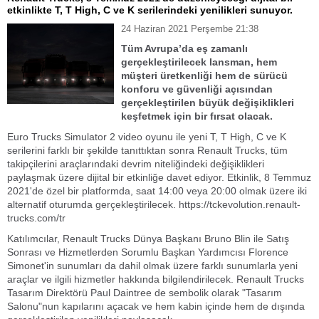
etkinlikte T, T High, C ve K serilerindeki yenilikleri sunuyor.
24 Haziran 2021 Perşembe 21:38
Tüm Avrupa’da eş zamanlı
gerçekleştirilecek lansman, hem
müşteri üretkenliği hem de sürücü
konforu ve güvenliği açısından
gerçekleştirilen büyük değişiklikleri
keşfetmek için bir fırsat olacak.
Euro Trucks Simulator 2 video oyunu ile yeni T, T High, C ve K
serilerini farklı bir şekilde tanıttıktan sonra Renault Trucks, tüm
takipçilerini araçlarındaki devrim niteliğindeki değişiklikleri
paylaşmak üzere dijital bir etkinliğe davet ediyor. Etkinlik, 8 Temmuz
2021'de özel bir platformda, saat 14:00 veya 20:00 olmak üzere iki
alternatif oturumda gerçekleştirilecek. https://tckevolution.renault-
trucks.com/tr
Katılımcılar, Renault Trucks Dünya Başkanı Bruno Blin ile Satış
Sonrası ve Hizmetlerden Sorumlu Başkan Yardımcısı Florence
Simonet'in sunumları da dahil olmak üzere farklı sunumlarla yeni
araçlar ve ilgili hizmetler hakkında bilgilendirilecek. Renault Trucks
Tasarım Direktörü Paul Daintree de sembolik olarak "Tasarım
Salonu"nun kapılarını açacak ve hem kabin içinde hem de dışında