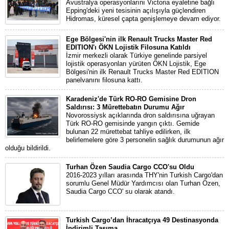
Avustralya operasyonlarını Victoria eyaletine bağlı
Epping'deki yeni tesisinin açılışıyla güçlendiren
Hidromas, küresel çapta genişlemeye devam ediyor.
Ege Bölgesi'nin ilk Renault Trucks Master Red
EDITION'ı ÖKN Lojistik Filosuna Katıldı
İzmir merkezli olarak Türkiye genelinde parsiyel
lojistik operasyonları yürüten ÖKN Lojistik, Ege
Bölgesi'nin ilk Renault Trucks Master Red EDITION
panelvanını filosuna kattı.
Karadeniz'de Türk RO-RO Gemisine Dron
Saldırısı: 3 Mürettebatın Durumu Ağır
Novorossiysk açıklarında dron saldırısına uğrayan
Türk RO-RO gemisinde yangın çıktı. Gemide
bulunan 22 mürettebat tahliye edilirken, ilk
belirlemelere göre 3 personelin sağlık durumunun ağır
olduğu bildirildi.
Turhan Özen Saudia Cargo CCO'su Oldu
2016-2023 yılları arasında THY'nin Turkish Cargo'dan
sorumlu Genel Müdür Yardımcısı olan Turhan Özen,
Saudia Cargo CCO' su olarak atandı.
Turkish Cargo’dan İhracatçıya 49 Destinasyonda
İndirimli Taşıma