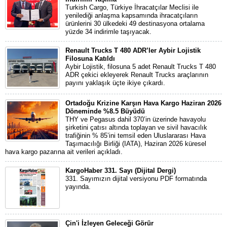
Turkish Cargo, Türkiye İhracatçılar Meclisi ile
yenilediği anlaşma kapsamında ihracatçıların
ürünlerini 30 ülkedeki 49 destinasyona ortalama
yüzde 34 indirimle taşıyacak.
Renault Trucks T 480 ADR’ler Aybir Lojistik
Filosuna Katıldı
Aybir Lojistik, filosuna 5 adet Renault Trucks T 480
ADR çekici ekleyerek Renault Trucks araçlarının
payını yaklaşık üçte ikiye çıkardı.
Ortadoğu Krizine Karşın Hava Kargo Haziran 2026
Döneminde %8.5 Büyüdü
THY ve Pegasus dahil 370’in üzerinde havayolu
şirketini çatısı altında toplayan ve sivil havacılık
trafiğinin % 85’ini temsil eden Uluslararası Hava
Taşımacılığı Birliği (IATA), Haziran 2026 küresel
hava kargo pazarına ait verileri açıkladı.
KargoHaber 331. Sayı (Dijital Dergi)
331. Sayımızın dijital versiyonu PDF formatında
yayında.
Çin'i İzleyen Geleceği Görür