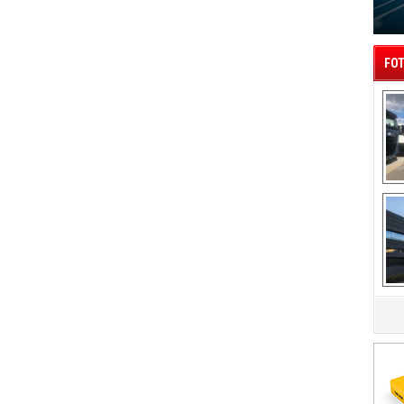
FOT
A
IA
Fu