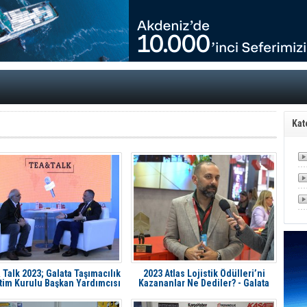
tal Dergi)
rür
önetimini Dijitalleştiriyor
thens in June, Up 8.5%
ia ile Güçlendirdi
 Saadia Zahidi Getirildi. IATA Tarihinde İlk
ia Zahidi as Director General
a Ankara ile Hizmet Ağını Güçlendirdi
spress’e 10 Adet T520 Çekici Teslim Etti
Kat
 Talk 2023; Galata Taşımacılık
2023 Atlas Lojistik Ödülleri’ni
im Kurulu Başkan Yardımcısı
Kazananlar Ne Dediler? - Galata
ve CEO’su Vittorio Zagaia
Taşımacılık