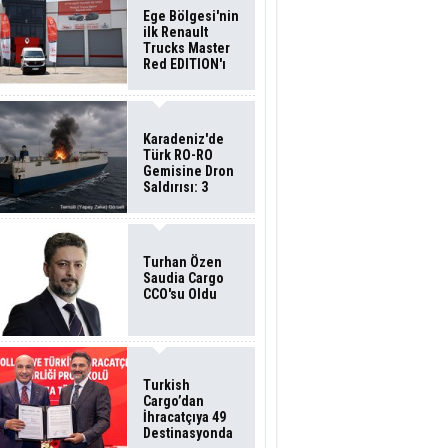
Ege Bölgesi'nin
ilk Renault
Trucks Master
Red EDITION'ı
ÖKN Lojistik
Filosuna Katıldı
Karadeniz'de
Türk RO-RO
Gemisine Dron
Saldırısı: 3
Mürettebatın
Durumu Ağır
Turhan Özen
Saudia Cargo
CCO'su Oldu
Turkish
Cargo’dan
İhracatçıya 49
Destinasyonda