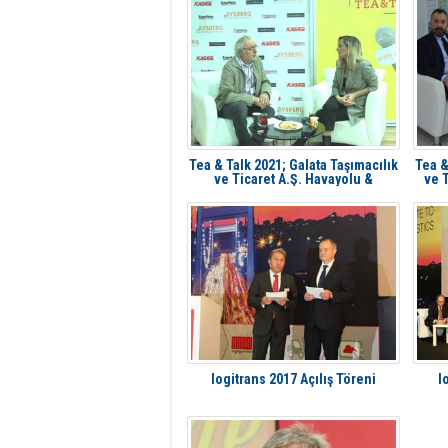
Tea & Talk 2021; Galata Taşımacılık
Tea &
ve Ticaret A.Ş. Havayolu &
ve T
Denizyolu Direktörü Burçin Toprak
logitrans 2017 Açılış Töreni
l