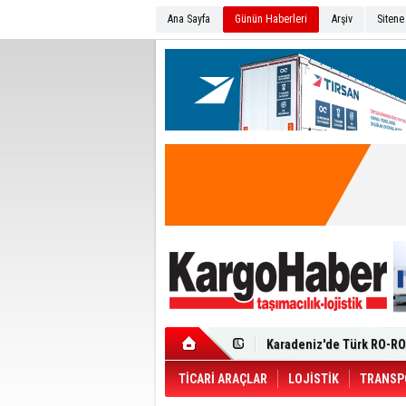
Ana Sayfa
Günün Haberleri
Arşiv
Sitene
Ege Bölgesi'nin ilk Renau
Filosuna Katıldı
Karadeniz'de Türk RO-RO 
Durumu Ağır
Turhan Özen Saudia Carg
Turkish Cargo’dan İhraca
Renault Trucks T 480 ADR’l
TİCARİ ARAÇLAR
LOJİSTİK
TRANSP
Ortadoğu Krizine Karşın