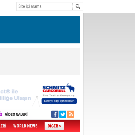
LERİ
WORLD NEWS
DİĞER »