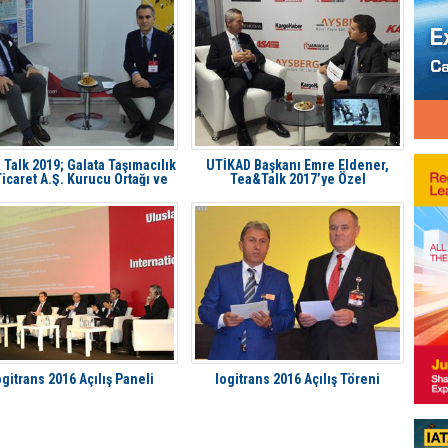
 Talk 2019; Galata Taşımacılık
UTİKAD Başkanı Emre Eldener,
icaret A.Ş. Kurucu Ortağı ve
Tea&Talk 2017’ye Özel
Ceo’su Vittorio Zagaia
Açıklamalarda Bulundu
ogitrans 2016 Açılış Paneli
logitrans 2016 Açılış Töreni