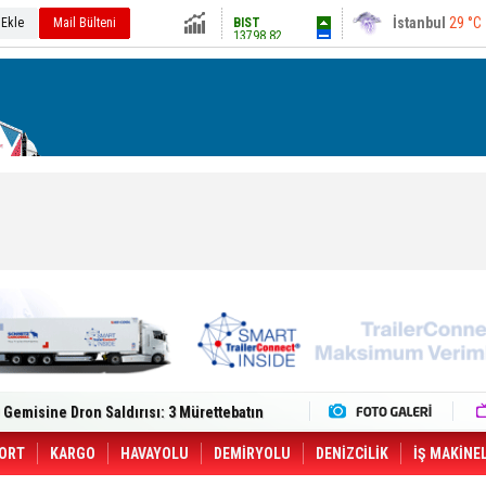
İstanbul
29 °C
BIST
13798.82
 Ekle
Mail Bülteni
Ankara
34 °C
Altın
6485.13
Dolar
47.5883
Euro
54.9214
lt Trucks Master Red EDITION'ı ÖKN Lojistik
Gemisine Dron Saldırısı: 3 Mürettebatın
o CCO'su Oldu
tçıya 49 Destinasyonda İndirimli Taşıma
er Aybir Lojistik Filosuna Katıldı
ORT
KARGO
HAVAYOLU
DEMİRYOLU
DENİZCİLİK
İŞ MAKİNE
 Hava Kargo Haziran 2026 Döneminde %8.5