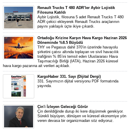
Renault Trucks T 480 ADR’ler Aybir Lojistik
Filosuna Katıldı
Aybir Lojistik, filosuna 5 adet Renault Trucks T 480
ADR çekici ekleyerek Renault Trucks araçlarının
payını yaklaşık üçte ikiye çıkardı.
Ortadoğu Krizine Karşın Hava Kargo Haziran 2026
Döneminde %8.5 Büyüdü
THY ve Pegasus dahil 370’in üzerinde havayolu
şirketini çatısı altında toplayan ve sivil havacılık
trafiğinin % 85’ini temsil eden Uluslararası Hava
Taşımacılığı Birliği (IATA), Haziran 2026 küresel
hava kargo pazarına ait verileri açıkladı.
KargoHaber 331. Sayı (Dijital Dergi)
331. Sayımızın dijital versiyonu PDF formatında
yayında.
Çin'i İzleyen Geleceği Görür
Çin denildiğinde durup iki kere düşünmek gerekiyor.
Sürekli büyüyen, dönüşen ve küresel ekonomiye yön
veren devasa bir organizmadan söz ediyoruz.