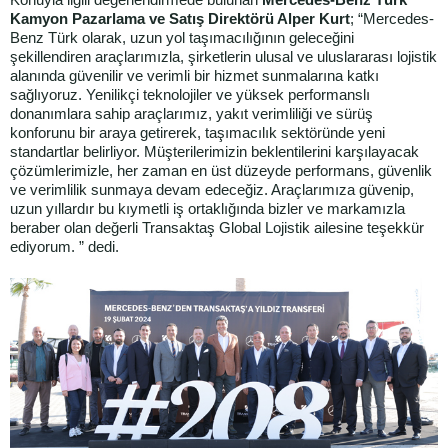
Konuyla ilgili değerlendirmede bulunan
Mercedes-Benz Türk
Kamyon Pazarlama ve Satış Direktörü Alper Kurt
; “Mercedes-
Benz Türk olarak, uzun yol taşımacılığının geleceğini
şekillendiren araçlarımızla, şirketlerin ulusal ve uluslararası lojistik
alanında güvenilir ve verimli bir hizmet sunmalarına katkı
sağlıyoruz. Yenilikçi teknolojiler ve yüksek performanslı
donanımlara sahip araçlarımız, yakıt verimliliği ve sürüş
konforunu bir araya getirerek, taşımacılık sektöründe yeni
standartlar belirliyor. Müşterilerimizin beklentilerini karşılayacak
çözümlerimizle, her zaman en üst düzeyde performans, güvenlik
ve verimlilik sunmaya devam edeceğiz. Araçlarımıza güvenip,
uzun yıllardır bu kıymetli iş ortaklığında bizler ve markamızla
beraber olan değerli Transaktaş Global Lojistik ailesine teşekkür
ediyorum. ” dedi.