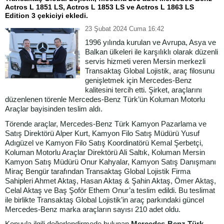
Actros L 1851 LS, Actros L 1853 LS ve Actros L 1863 LS
Edition 3 çekiciyi ekledi.
23 Şubat 2024 Cuma 16:42
1996 yılında kurulan ve Avrupa, Asya ve
Balkan ülkeleri ile karşılıklı olarak düzenli
servis hizmeti veren Mersin merkezli
Transaktaş Global Lojistik, araç filosunu
genişletmek için Mercedes-Benz
kalitesini tercih etti. Şirket, araçlarını
düzenlenen törenle Mercedes-Benz Türk’ün Koluman Motorlu
Araçlar bayisinden teslim aldı.
Törende araçlar, Mercedes-Benz Türk Kamyon Pazarlama ve
Satış Direktörü Alper Kurt, Kamyon Filo Satış Müdürü Yusuf
Adıgüzel ve Kamyon Filo Satış Koordinatörü Kemal Şerbetçi,
Koluman Motorlu Araçlar Direktörü Ali Saltık, Koluman Mersin
Kamyon Satış Müdürü Onur Kahyalar, Kamyon Satış Danışmanı
Miraç Bengür tarafından Transaktaş Global Lojistik Firma
Sahipleri Ahmet Aktaş, Hasan Aktaş & Şahin Aktaş, Ömer Aktaş,
Celal Aktaş ve Baş Şoför Ethem Onur’a teslim edildi. Bu teslimat
ile birlikte Transaktaş Global Lojistik’in araç parkındaki güncel
Mercedes-Benz marka araçların sayısı 210 adet oldu.