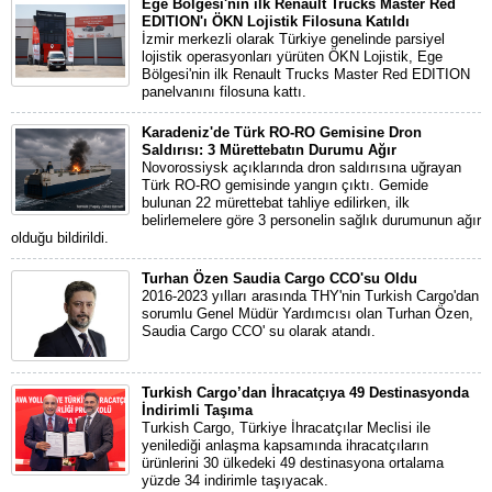
Ege Bölgesi'nin ilk Renault Trucks Master Red
EDITION'ı ÖKN Lojistik Filosuna Katıldı
İzmir merkezli olarak Türkiye genelinde parsiyel
lojistik operasyonları yürüten ÖKN Lojistik, Ege
Bölgesi'nin ilk Renault Trucks Master Red EDITION
panelvanını filosuna kattı.
Karadeniz'de Türk RO-RO Gemisine Dron
Saldırısı: 3 Mürettebatın Durumu Ağır
Novorossiysk açıklarında dron saldırısına uğrayan
Türk RO-RO gemisinde yangın çıktı. Gemide
bulunan 22 mürettebat tahliye edilirken, ilk
belirlemelere göre 3 personelin sağlık durumunun ağır
olduğu bildirildi.
Turhan Özen Saudia Cargo CCO'su Oldu
2016-2023 yılları arasında THY'nin Turkish Cargo'dan
sorumlu Genel Müdür Yardımcısı olan Turhan Özen,
Saudia Cargo CCO' su olarak atandı.
Turkish Cargo’dan İhracatçıya 49 Destinasyonda
İndirimli Taşıma
Turkish Cargo, Türkiye İhracatçılar Meclisi ile
yenilediği anlaşma kapsamında ihracatçıların
ürünlerini 30 ülkedeki 49 destinasyona ortalama
yüzde 34 indirimle taşıyacak.