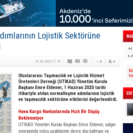
tal Dergi)
rür
önetimini Dijitalleştiriyor
thens in June, Up 8.5%
ia ile Güçlendirdi
 Saadia Zahidi Getirildi. IATA Tarihinde İlk
ımlarının Lojistik Sektörüne
ia Zahidi as Director General
MAİ
a Ankara ile Hizmet Ağını Güçlendirdi
i
spress’e 10 Adet T520 Çekici Teslim Etti
15.06.2020 17:18
Ma
Uluslararası Taşımacılık ve Lojistik Hizmet
ha
Üretenleri Derneği (UTİKAD) Yönetim Kurulu
Başkanı Emre Eldener, 1 Haziran 2020 tarihi
itibariyle atılan normalleşme adımlarının lojistik
EDİ
ve taşımacılık sektörüne etkilerini değerlendirdi.
Hava Kargo Navlunlarında Hızlı Bir Düşüş
Beklenmiyor
UTİKAD Yönetim Kurulu Başkanı Emre Eldener, salgın
sonrasında yolcu uçaklarının devre dışı kalması ve