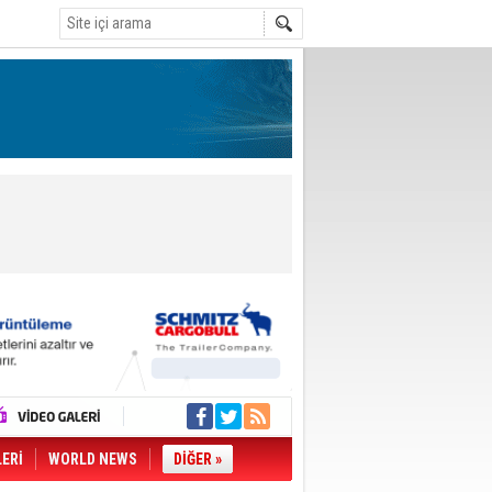
LERİ
WORLD NEWS
DİĞER »