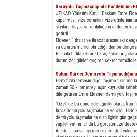
Karayolu Taşımacılığında Pandeminin Et
UTİKAD Yönetim Kurulu Başkanı Emre Eldene
kapanması, vize sorunları, vize ofislerinin t
akışların büyük sorumluluğunu üstlenen kara
getirdi.
Eldener, “İthalat ve ihracat arasındaki de
ya da ürün/mamül olmadığından bu dengesizl
Bununla birlikte ihracat araçlarının boş ol
durum zor günler geçiren sektör temsilcileri
Salgın Süreci Demiryolu Taşımacılığını
Hem fiziki temasın diğer taşıma türlerine k
zaman 50 kilometreyi aşan kuyruklar sebebiy
dile getiren Emre Eldener, demiryolu taşımac
“Özellikle bu dönemde ağırlıklı olarak İran
firma demiryolu taşımalarına yöneldi. Hele 
demiryolu taşımalarına olan ilginin gün geç
yapılan yatırımlar da bu görüşümüzü destekle
Anadolu'nun sanayi merkezlerinden yüklen