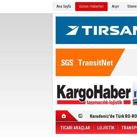
Ana Sayfa
Günün Haberleri
Arşiv
Sitene
Ege Bölgesi'nin ilk Renau
Filosuna Katıldı
Karadeniz'de Türk RO-RO 
Durumu Ağır
Turhan Özen Saudia Carg
Turkish Cargo’dan İhraca
Renault Trucks T 480 ADR’l
TİCARİ ARAÇLAR
LOJİSTİK
TRANSP
Ortadoğu Krizine Karşın