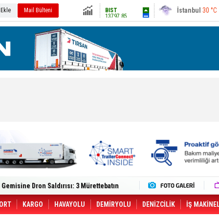
13797.85
Ankara
30 °C
 Ekle
Mail Bülteni
Altın
6534.58
Dolar
47.5889
Euro
55.0534
lt Trucks Master Red EDITION'ı ÖKN Lojistik
Gemisine Dron Saldırısı: 3 Mürettebatın
o CCO'su Oldu
tçıya 49 Destinasyonda İndirimli Taşıma
er Aybir Lojistik Filosuna Katıldı
ORT
KARGO
HAVAYOLU
DEMİRYOLU
DENİZCİLİK
İŞ MAKİNE
 Hava Kargo Haziran 2026 Döneminde %8.5