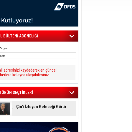
L BÜLTENİ ABONELİĞİ
il adresinizi kaydederek en güncel
berlere kolayca ulaşabilirsiniz
TÖRÜN SEÇTİKLERİ
Çin'i İzleyen Geleceği Görür