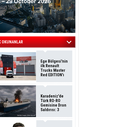
K OKUNANLAR
Ege Bölgesi'nin
ilk Renault
Trucks Master
Red EDITION'ı
ÖKN Lojistik
Filosuna Katıldı
Karadeniz'de
Türk RO-RO
Gemisine Dron
Saldırısı: 3
Mürettebatın
Durumu Ağır