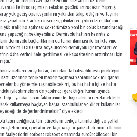
 ihraç ürünlerinin Avrupa ülkelerine ihracatının da trenle
avantajı ile ihracatçımızın rekabet gücünü artıracaktır. Yapmış
ray yük geçiş operasyonlarını yakından takip ettiğini ve taşıma
z yapabilmek adına girişimleri, planları ve yatırımları olduğunu
nın yük trafiğine açılması sektörümüze yeni bir soluk kazandıracağı
duna yapacağını bekleyebiliriz. Demiryolu hattının kesintisiz
arın demiryolu bağlantılarının da tamamlanması ile birlikte yine
ktir. Nitekim TCDD Orta Asya ülkeleri demiryolu işletmecileri ve
tı’nın daha verimli hale getirilmesi ve kapasitesinin arttırılması için
ıştır.”
k henüz netleşmemiş birkaç konudan da bahsedilmesi gerektiğini
attı üzerinde tehlikeli madde taşıması yapılabilecek mi, gabari
zemeler bu yöntemle taşınabilecek mi, bu hat hafta içi ve hafta
daki iyileştirmelerin de yapılması gerektiğini Kasım ayında
ik. Diğer yandan insan faktörünün de düşünülmesi gerekmektedir.
rak kullanmaya başlayan başta İstanbullular ve diğer kullanıcılar
meyeceği de değerlendirilmelidir.” diye ekledi.
lu taşımacılığında, tüm süreçlerin açıkça tanımlandığı ve şeffaf
ren işletmecisi, operatör ve taşıma işi organizatörlerinin rollerinin
arın faaliyetlerini serbest rekabet ortamında sürdürebileceği bir