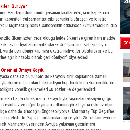
kileri Sürüyor
r, Pandemi döneminde yaşanan kısıtlamalar, sınır kapılarının
am kapasiteli çalışamaması gibi sorunlarla uğraşan ve lojistik
yolu taşımacılığı henüz pandeminin etkisinden kurtulamadığını dile
ngesizlik, ülkemizden çıkış olduğu halde ülkemize giren ham madde
ÇO
ik navlun fiyatlarının anlık olarak değişmesine sebep oluyor.
arak yurda geri dönüş yapması ekstra maliyetler oluşturuyor ve bu
ne ağır bir tablo olarak geri dönüyor.” diye ekledi.
n Önemini Ortaya Koydu
ıyasla daha az oluşu hem de karayolu sınır kapılarında zaman
le demiryoluna olan talep artışını hep birlikte gözlemlediklerini
ılığına yönelik gelişmeleri şu sözler ile değerlendirdi:
 firmaları başta olmak üzere karayoluyla taşımaları aksayan çoğu
ki kesintisiz ve diğer taşıma modlarına göre taşıma riski az olan
tikçe daha da artacağını öngörebiliyoruz. Marmaray Tüp Geçiti’ne
r niteliktedir. Yapılan açıklamalara göre yılda 25 bin konteynerin
erek Marmaray üzerinden Avrupa yakasına geçirilmesi