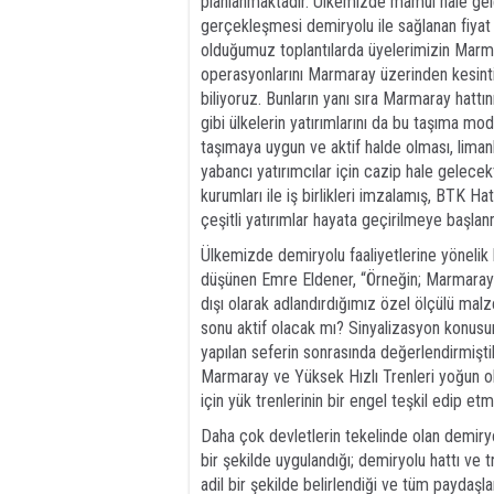
planlanmaktadır. Ülkemizde mamul hale gelen
gerçekleşmesi demiryolu ile sağlanan fiyat 
olduğumuz toplantılarda üyelerimizin Marma
operasyonlarını Marmaray üzerinden kesintisi
biliyoruz. Bunların yanı sıra Marmaray hattı
gibi ülkelerin yatırımlarını da bu taşıma mo
taşımaya uygun ve aktif halde olması, limanl
yabancı yatırımcılar için cazip hale gelece
kurumları ile iş birlikleri imzalamış, BTK Hat
çeşitli yatırımlar hayata geçirilmeye başlanm
Ülkemizde demiryolu faaliyetlerine yöneli
düşünen Emre Eldener, “Örneğin; Marmaray h
dışı olarak adlandırdığımız özel ölçülü mal
sonu aktif olacak mı? Sinyalizasyon konusun
yapılan seferin sonrasında değerlendirmişt
Marmaray ve Yüksek Hızlı Trenleri yoğun ola
için yük trenlerinin bir engel teşkil edip et
Daha çok devletlerin tekelinde olan demiryo
bir şekilde uygulandığı; demiryolu hattı ve t
adil bir şekilde belirlendiği ve tüm paydaşl