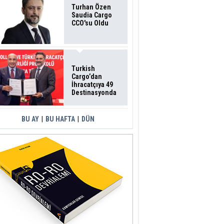
Turhan Özen
Saudia Cargo
CCO'su Oldu
Turkish
Cargo’dan
İhracatçıya 49
Destinasyonda
İndirimli Taşıma
BU AY
|
BU HAFTA
|
DÜN