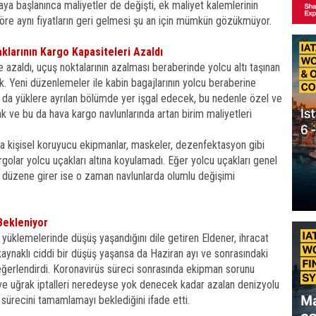
maya başlanınca maliyetler de değişti, ek maliyet kalemlerinin
e aynı fiyatların geri gelmesi şu an için mümkün gözükmüyor.
klarının Kargo Kapasiteleri Azaldı
 azaldı, uçuş noktalarının azalması beraberinde yolcu altı taşınan
. Yeni düzenlemeler ile kabin bagajlarının yolcu beraberine
z da yüklere ayrılan bölümde yer işgal
edecek, bu nedenle özel ve
k ve bu da hava kargo navlunlarında artan birim maliyetleri
 kişisel koruyucu ekipmanlar, maskeler, dezenfektasyon gibi
olar yolcu uçakları altına koyulamadı. Eğer yolcu uçakları genel
nlü düzene girer ise o zaman navlunlarda olumlu değişimi
Bekleniyor
t yüklemelerinde düşüş yaşandığını dile getiren Eldener, ihracat
ynaklı ciddi bir düşüş yaşansa da Haziran ayı ve sonrasındaki
ğerlendirdi. Koronavirüs süreci sonrasında ekipman sorunu
ve uğrak iptalleri neredeyse yok denecek kadar azalan denizyolu
 sürecini tamamlamayı beklediğini ifade etti.