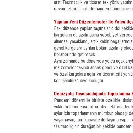
arttı.Taşımacılık ve ticaret tek yönlü yapıl
devam etmesi halinde pandemi öncesine gör
Yapılan Yeni Düzenlemeler İle Yolcu Uça
Eski düzende yapılan taşımalar ciddi şekilde
kargoların da azalmasına sebebiyet verecek
alınması yasaklandı, artık kabin bagajlarımı
genel kargolara ayrılan bölüm azalmış olaca
beraberinde getirecek.
Aynı zamanda bu dönemde yolcu uçaklarıyla
malzemeler taşındı ancak genel ve özel karg
ve özel kargolara açılır ve ticaret çift yö
konuşabiliriz.” diye konuştu.
Denizyolu Taşımacılığında Toparlanma 
Pandemi dönemi ile birlikte özellikle ithala
yüklemelerinde ise otomotiv sektöründen ka
aylar için toparlanmanın mümkün olacağı de
yaşamayan, tam kapasite ile taşıma yapan 
taşımacılığının durağan bir şekilde pandemi