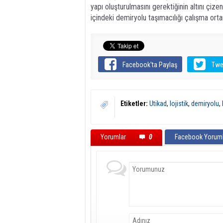
yapı oluşturulmasını gerektiğinin altını çize
içindeki demiryolu taşımacılığı çalışma ortam
Facebook'ta Paylaş
Twe
Etiketler:
Utikad
,
lojistik
,
demiryolu
,
Yorumlar
0
Facebook Yoruml