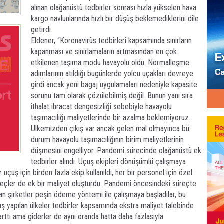
alınan olağanüstü tedbirler sonrası hızla yükselen hava
kargo navlunlarında hızlı bir düşüş beklemediklerini dile
getirdi.
Eldener, “Koronavirüs tedbirleri kapsamında sınırların
kapanması ve sınırlamaların artmasından en çok
etkilenen taşıma modu havayolu oldu. Normalleşme
adımlarının atıldığı bugünlerde yolcu uçakları devreye
girdi ancak yeni bagaj uygulamaları nedeniyle kapasite
sorunu tam olarak çözülebilmiş değil. Bunun yanı sıra
ithalat ihracat dengesizliği sebebiyle havayolu
taşımacılığı maliyetlerinde bir azalma beklemiyoruz.
Ülkemizden çıkış var ancak gelen mal olmayınca bu
durum havayolu taşımacılığının birim maliyetlerinin
düşmesini engelliyor. Pandemi sürecinde olağanüstü ek
tedbirler alındı. Uçuş ekipleri dönüşümlü çalışmaya
 uçuş için birden fazla ekip kullanıldı, her bir personel için özel
reçler de ek bir maliyet oluşturdu. Pandemi öncesindeki süreçte
ışan şirketler peşin ödeme yöntemi ile çalışmaya başladılar, bu
çuş yapılan ülkeler tedbirler kapsamında ekstra maliyet talebinde
arttı ama giderler de aynı oranda hatta daha fazlasıyla