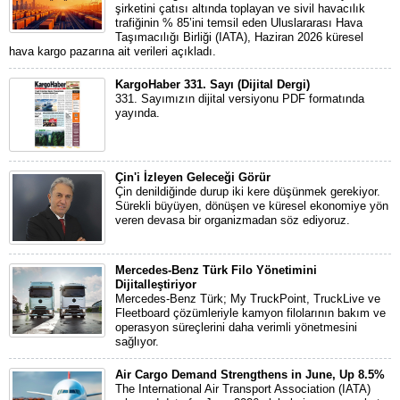
şirketini çatısı altında toplayan ve sivil havacılık
trafiğinin % 85’ini temsil eden Uluslararası Hava
Taşımacılığı Birliği (IATA), Haziran 2026 küresel
hava kargo pazarına ait verileri açıkladı.
KargoHaber 331. Sayı (Dijital Dergi)
331. Sayımızın dijital versiyonu PDF formatında
yayında.
Çin'i İzleyen Geleceği Görür
Çin denildiğinde durup iki kere düşünmek gerekiyor.
Sürekli büyüyen, dönüşen ve küresel ekonomiye yön
veren devasa bir organizmadan söz ediyoruz.
Mercedes-Benz Türk Filo Yönetimini
Dijitalleştiriyor
Mercedes-Benz Türk; My TruckPoint, TruckLive ve
Fleetboard çözümleriyle kamyon filolarının bakım ve
operasyon süreçlerini daha verimli yönetmesini
sağlıyor.
Air Cargo Demand Strengthens in June, Up 8.5%
The International Air Transport Association (IATA)