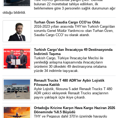
bulunan 22 mürettebat tahliye edilirken, ilk
belirlemelere göre 3 personelin sağlık durumunun ağır
olduğu bildirildi.
Turhan Özen Saudia Cargo CCO'su Oldu
2016-2023 yılları arasında THY'nin Turkish Cargo'dan
sorumlu Genel Müdür Yardımcısı olan Turhan Özen,
Saudia Cargo CCO' su olarak atandı.
Turkish Cargo’dan İhracatçıya 49 Destinasyonda
İndirimli Taşıma
Turkish Cargo, Türkiye İhracatçılar Meclisi ile
yenilediği anlaşma kapsamında ihracatçıların
ürünlerini 30 ülkedeki 49 destinasyona ortalama
yüzde 34 indirimle taşıyacak.
Renault Trucks T 480 ADR’ler Aybir Lojistik
Filosuna Katıldı
Aybir Lojistik, filosuna 5 adet Renault Trucks T 480
ADR çekici ekleyerek Renault Trucks araçlarının
payını yaklaşık üçte ikiye çıkardı.
Ortadoğu Krizine Karşın Hava Kargo Haziran 2026
Döneminde %8.5 Büyüdü
THY ve Pegasus dahil 370’in üzerinde havayolu