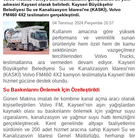
adresini Kayseri olarak belirledi. Kayseri Büyükşehir
Belediyesi Su ve Kanalizasyon İdaresi'ne (KASKİ), Volvo
FM460 4X2 teslimatını gerçekleştirdi.
04 Temmuz 2024 Perşembe 16:57
Kullanım amacına göre yüksek
performans ve verimlilik sunan
ürünleriyle hem özel hem de kamu
sektörünün vazgeçilmez
tercihlerinden Volvo Trucks,
teslimatlarına ara vermeden devam ediyor. Kayseri
Büyükşehir Belediyesi Su ve Kanalizasyon İdaresi’nin
(KASKİ) Volvo FM460 4X2 kamyon teslimatıyla Kayseri’deki
hizmet gücüne destek olundu.
Su Baskınlarını Önlemek İçin Özelleştirildi
Güneri Makina imalatı ile kombine kanal açma aracı olarak
kişiselleştirilen Volvo FM, Kayseri’nin aşırı yağışlardan
kaynaklı olası su baskınlarını önlemek için yağmur suyu
ızgaralarını, kanalizasyon ve yağmur suyu hattı temizliğini
gerçekleştirecek. Kent genelinde altyapı faaliyetlerini
sürdüren ve 200 adet hizmet aracına sahip Kayseri Su ve
Kanalizasyon İdaresi Genel Müdürlüğü, herhangi bir