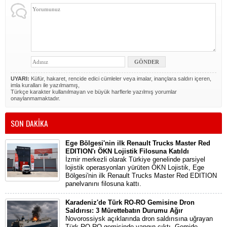
UYARI:
Küfür, hakaret, rencide edici cümleler veya imalar, inançlara saldırı içeren,
imla kuralları ile yazılmamış,
Türkçe karakter kullanılmayan ve büyük harflerle yazılmış yorumlar
onaylanmamaktadır.
SON DAKİKA
Ege Bölgesi'nin ilk Renault Trucks Master Red
EDITION'ı ÖKN Lojistik Filosuna Katıldı
İzmir merkezli olarak Türkiye genelinde parsiyel
lojistik operasyonları yürüten ÖKN Lojistik, Ege
Bölgesi'nin ilk Renault Trucks Master Red EDITION
panelvanını filosuna kattı.
Karadeniz'de Türk RO-RO Gemisine Dron
Saldırısı: 3 Mürettebatın Durumu Ağır
Novorossiysk açıklarında dron saldırısına uğrayan
Türk RO-RO gemisinde yangın çıktı. Gemide