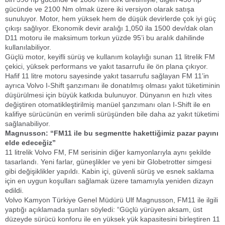
gücünde ve 2100 Nm olmak üzere iki versiyon olarak satışa
sunuluyor. Motor, hem yüksek hem de düşük devirlerde çok iyi güç
çıkışı sağlıyor. Ekonomik devir aralığı 1,050 ila 1500 dev/dak olan
D11 motoru ile maksimum torkun yüzde 95’i bu aralık dahilinde
kullanılabiliyor.
Güçlü motor, keyifli sürüş ve kullanım kolaylığı sunan 11 litrelik FM
çekici, yüksek performans ve yakıt tasarrufu ile ön plana çıkıyor.
Hafif
11 litre motoru sayesinde yakıt tasarrufu sağlayan FM 11’in
ayrıca Volvo I-Shift şanzımanı ile donatılmış olması yakıt tüketiminin
düşürülmesi için büyük katkıda bulunuyor. Dünyanın en hızlı vites
değiştiren otomatikleştirilmiş manüel şanzımanı olan I-Shift ile en
kalifiye sürücünün en verimli sürüşünden bile daha az yakıt tüketimi
sağlanabiliyor.
Magnusson: “FM11 ile bu segmentte hak
ettiğimiz pazar payını
elde edeceğiz”
11 litrelik Volvo FM, FM serisinin diğer kamyonlarıyla aynı şekilde
tasarlandı. Yeni farlar, güneşlikler ve yeni bir Globetrotter simgesi
gibi değişiklikler yapıldı. Kabin içi, güvenli sürüş ve esnek saklama
için en uygun koşulları sağlamak üzere tamamıyla yeniden dizayn
edildi.
Volvo Kamyon Türkiye Genel Müdürü Ulf Magnusson, FM11 ile ilgili
yaptığı açıklamada şunları söyledi: “Güçlü yürüyen aksam, üst
düzeyde sürücü konforu ile en yüksek yük kapasitesini birleştiren 11