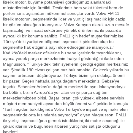
litrelik motor, büyüme potansiyeli gördüğümüz alanlardaki
müşterilerimiz için üretildi. Testlerimiz hem yakıt tüketimi hem de
performans açısından mükemmel sonuçlar verdi. Volvo FM 11
litrelik motorun, segmentinde lider ve yurt içi taşımacılık için cazip
bir çözüm olacağına inanıyoruz. Volvo Kamyon olarak uzun mesafe
taşımacılığı ve inşaat sektörüne yönelik ürünlerimiz ile pazarda
ayrıcalıklı bir konuma sahibiz. FM11 için hedef müşterilerimiz ise
Türkiye’deki yurtiçi ve bölgesel taşımacılık şirketleri olup bu
segmentte hak ettiğimiz payı elde edeceğimize inanıyoruz.”
Kadıköy’deki merkez ofislerine bu sene içerisinde taşındıklarını,
ayrıca yedek parça merkezlerinin faaliyet gösterdiğini ifade eden
Magnusson, “Türkiye’deki teknisyenlerin içerdiği eğitim merkezimiz
var.
Şimdilik 190 civarı çalışanımız bulunmakta. Gelecek yıllarda bu
sayının artmasını düşünüyoruz. Türkiye bizim için oldukça önemli
bir pazar. Geçen haftada parça dağıtım merkezimizi Gebze’ye
taşıdık. Schenker Arkas’ın dağıtım merkezi ile aynı lokasyondayız.
Bu bölüm, bizim Avrupa’da yer alan en iyi parça dağıtım
merkezlerimizden birisi. Başarı oranı çok yüksek, elbette servisin
müşteri memnuniyeti açısından büyük önemi var” şeklinde konuştu.
“Tarihi açıdan bakıldığında Volvo Türkiye’de inşaat ve iş makineleri
segmentinde orta kısımlarda seyrediyor” diyen Magnusson, FM11
ile yurtiçi taşımacılığına girmek istediklerini, iki motor seçeneği ile
çıkardıklarını ve bugünden itibaren yurtiçinde satışta olduğunu
kaydetti.