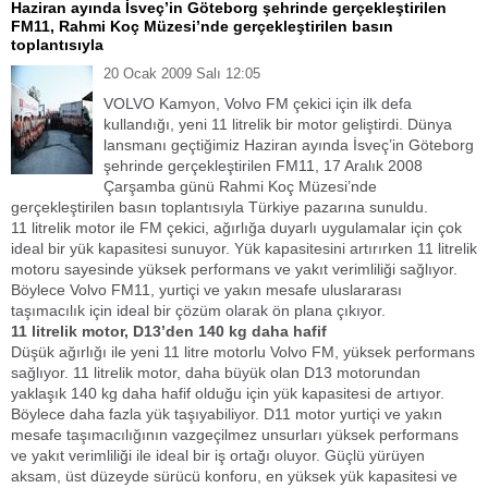
Haziran ayında İsveç’in Göteborg şehrinde gerçekleştirilen
FM11, Rahmi Koç Müzesi’nde gerçekleştirilen basın
toplantısıyla
20 Ocak 2009 Salı 12:05
VOLVO Kamyon, Volvo FM çekici için ilk defa
kullandığı, yeni 11 litrelik bir motor geliştirdi. Dünya
lansmanı geçtiğimiz Haziran ayında İsveç’in Göteborg
şehrinde gerçekleştirilen FM11, 17 Aralık 2008
Çarşamba günü Rahmi Koç Müzesi’nde
gerçekleştirilen basın toplantısıyla Türkiye pazarına sunuldu.
11 litrelik motor ile FM çekici, ağırlığa duyarlı uygulamalar için çok
ideal bir yük kapasitesi sunuyor. Yük kapasitesini artırırken 11 litrelik
motoru sayesinde yüksek performans ve yakıt verimliliği sağlıyor.
Böylece Volvo FM11, yurtiçi ve yakın mesafe uluslararası
taşımacılık için ideal bir çözüm olarak ön plana çıkıyor.
11 litrelik motor, D13’den
140 kg daha hafif
Düşük ağırlığı ile yeni 11 litre motorlu Volvo FM, yüksek performans
sağlıyor. 11 litrelik motor, daha büyük olan D13 motorundan
yaklaşık 140 kg daha hafif olduğu için yük kapasitesi de artıyor.
Böylece daha fazla yük taşıyabiliyor. D11 motor yurtiçi ve yakın
mesafe taşımacılığının vazgeçilmez unsurları yüksek performans
ve yakıt verimliliği ile ideal bir iş ortağı oluyor. Güçlü yürüyen
aksam, üst düzeyde sürücü konforu, en yüksek yük kapasitesi ve