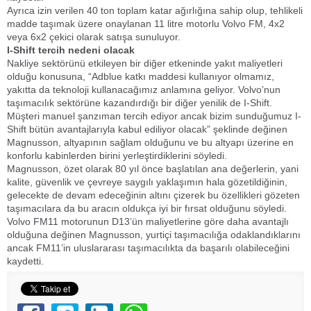
Ayrıca izin verilen 40 ton toplam katar ağırlığına sahip olup, tehlikeli
madde taşımak üzere onaylanan 11 litre motorlu Volvo FM, 4x2
veya 6x2 çekici olarak satışa sunuluyor.
I-Shift tercih
nedeni olacak
Nakliye sektörünü etkileyen bir diğer etkeninde yakıt maliyetleri
olduğu konusuna, “Adblue katkı maddesi kullanıyor olmamız,
yakıtta da teknoloji kullanacağımız anlamına geliyor. Volvo’nun
taşımacılık sektörüne kazandırdığı bir diğer yenilik de I-Shift.
Müşteri manuel şanzıman tercih ediyor ancak bizim sunduğumuz I-
Shift bütün avantajlarıyla kabul ediliyor olacak” şeklinde değinen
Magnusson, altyapının sağlam olduğunu ve bu altyapı üzerine en
konforlu kabinlerden birini yerleştirdiklerini söyledi.
Magnusson, özet olarak 80 yıl önce başlatılan ana değerlerin, yani
kalite, güvenlik ve çevreye saygılı yaklaşımın hala gözetildiğinin,
gelecekte de devam edeceğinin altını çizerek bu özellikleri gözeten
taşımacılara da bu aracın oldukça iyi bir fırsat olduğunu söyledi.
Volvo FM11 motorunun D13’ün maliyetlerine göre daha avantajlı
olduğuna değinen Magnusson, yurtiçi taşımacılığa odaklandıklarını
ancak FM11’in uluslararası taşımacılıkta da başarılı olabileceğini
kaydetti.