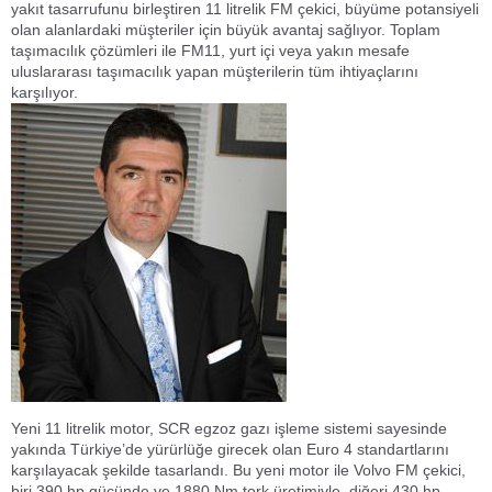
yakıt tasarrufunu birleştiren 11 litrelik FM çekici, büyüme potansiyeli
olan alanlardaki müşteriler için büyük avantaj sağlıyor. Toplam
taşımacılık çözümleri ile FM11, yurt içi veya yakın mesafe
uluslararası taşımacılık yapan müşterilerin tüm ihtiyaçlarını
karşılıyor.
Yeni 11 litrelik motor, SCR egzoz gazı işleme sistemi sayesinde
yakında Türkiye’de yürürlüğe girecek olan Euro 4 standartlarını
karşılayacak şekilde tasarlandı. Bu yeni motor ile Volvo FM çekici,
biri 390 hp gücünde ve 1880 Nm tork üretimiyle, diğeri 430 hp