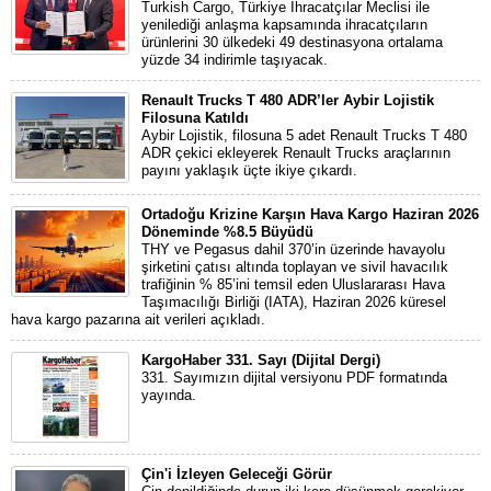
Turkish Cargo, Türkiye İhracatçılar Meclisi ile
yenilediği anlaşma kapsamında ihracatçıların
ürünlerini 30 ülkedeki 49 destinasyona ortalama
yüzde 34 indirimle taşıyacak.
Renault Trucks T 480 ADR’ler Aybir Lojistik
Filosuna Katıldı
Aybir Lojistik, filosuna 5 adet Renault Trucks T 480
ADR çekici ekleyerek Renault Trucks araçlarının
payını yaklaşık üçte ikiye çıkardı.
Ortadoğu Krizine Karşın Hava Kargo Haziran 2026
Döneminde %8.5 Büyüdü
THY ve Pegasus dahil 370’in üzerinde havayolu
şirketini çatısı altında toplayan ve sivil havacılık
trafiğinin % 85’ini temsil eden Uluslararası Hava
Taşımacılığı Birliği (IATA), Haziran 2026 küresel
hava kargo pazarına ait verileri açıkladı.
KargoHaber 331. Sayı (Dijital Dergi)
331. Sayımızın dijital versiyonu PDF formatında
yayında.
Çin'i İzleyen Geleceği Görür