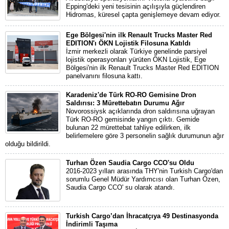
Epping'deki yeni tesisinin açılışıyla güçlendiren
Hidromas, küresel çapta genişlemeye devam ediyor.
Ege Bölgesi'nin ilk Renault Trucks Master Red
EDITION'ı ÖKN Lojistik Filosuna Katıldı
İzmir merkezli olarak Türkiye genelinde parsiyel
lojistik operasyonları yürüten ÖKN Lojistik, Ege
Bölgesi'nin ilk Renault Trucks Master Red EDITION
panelvanını filosuna kattı.
Karadeniz'de Türk RO-RO Gemisine Dron
Saldırısı: 3 Mürettebatın Durumu Ağır
Novorossiysk açıklarında dron saldırısına uğrayan
Türk RO-RO gemisinde yangın çıktı. Gemide
bulunan 22 mürettebat tahliye edilirken, ilk
belirlemelere göre 3 personelin sağlık durumunun ağır
olduğu bildirildi.
Turhan Özen Saudia Cargo CCO'su Oldu
2016-2023 yılları arasında THY'nin Turkish Cargo'dan
sorumlu Genel Müdür Yardımcısı olan Turhan Özen,
Saudia Cargo CCO' su olarak atandı.
Turkish Cargo’dan İhracatçıya 49 Destinasyonda
İndirimli Taşıma