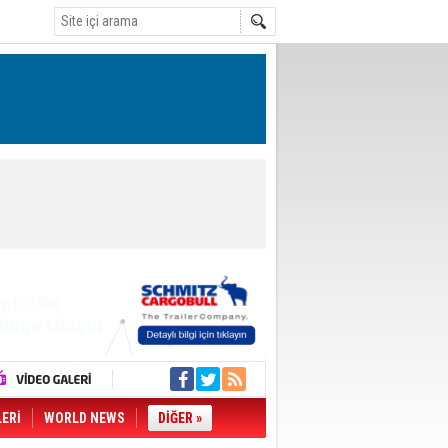
LERİ
WORLD NEWS
DİĞER »