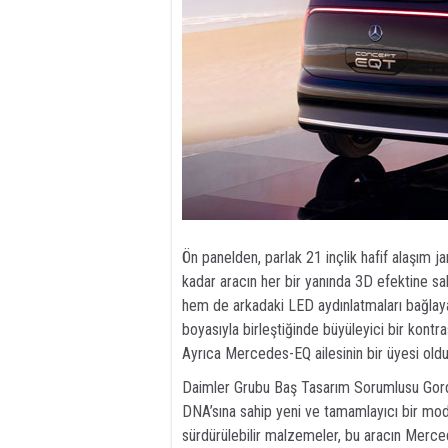
Ön panelden, parlak 21 inçlik hafif alaşım 
kadar aracın her bir yanında 3D efektine sa
hem de arkadaki LED aydınlatmaları bağlayan 
boyasıyla birleştiğinde büyüleyici bir kontr
Ayrıca Mercedes-EQ ailesinin bir üyesi old
Daimler Grubu Baş Tasarım Sorumlusu Gord
DNA’sına sahip yeni ve tamamlayıcı bir mod
sürdürülebilir malzemeler, bu aracın Merced