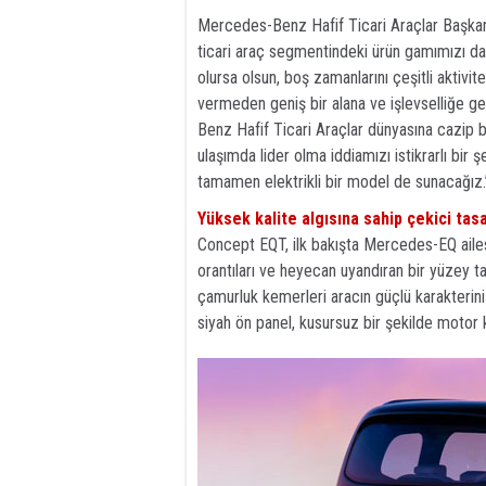
Mercedes-Benz Hafif Ticari Araçlar Başkanı
ticari araç segmentindeki ürün gamımızı dah
olursa olsun, boş zamanlarını çeşitli aktivi
vermeden geniş bir alana ve işlevselliğe ge
Benz Hafif Ticari Araçlar dünyasına cazip b
ulaşımda lider olma iddiamızı istikrarlı bi
tamamen elektrikli bir model de sunacağız.
Yüksek kalite algısına sahip çekici tas
Concept EQT, ilk bakışta Mercedes-EQ ailesi
orantıları ve heyecan uyandıran bir yüzey ta
çamurluk kemerleri aracın güçlü karakterini 
siyah ön panel, kusursuz bir şekilde motor k