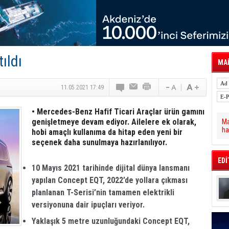
 Hava Kargo Haziran 2026 Döneminde %8.5
tal Dergi)
rür
önetimini Dijitalleştiriyor
thens in June, Up 8.5%
ia ile Güçlendirdi
ıldı
 Saadia Zahidi Getirildi. IATA Tarihinde İlk
MAİ
ia Zahidi as Director General
a Ankara ile Hizmet Ağını Güçlendirdi
11.05.2021 17:49
• Mercedes-Benz Hafif Ticari Araçlar ürün gamını
genişletmeye devam ediyor. Ailelere ek olarak,
Ma
ha
hobi amaçlı kullanıma da hitap eden yeni bir
seçenek daha sunulmaya hazırlanılıyor.
EDİ
10 Mayıs 2021 tarihinde dijital dünya lansmanı
yapılan Concept EQT, 2022’de yollara çıkması
planlanan T-Serisi’nin tamamen elektrikli
versiyonuna dair ipuçları veriyor.
Yaklaşık 5 metre uzunluğundaki Concept EQT,