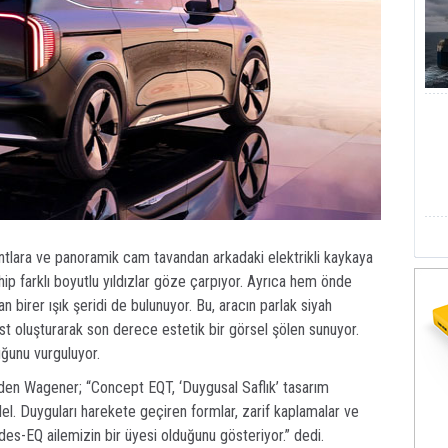
jantlara ve panoramik cam tavandan arkadaki elektrikli kaykaya
hip farklı boyutlu yıldızlar göze çarpıyor. Ayrıca hem önde
birer ışık şeridi de bulunuyor. Bu, aracın parlak siyah
ast oluşturarak son derece estetik bir görsel şölen sunuyor.
uğunu vurguluyor.
en Wagener; “Concept EQT, ‘Duygusal Saflık’ tasarım
el. Duyguları harekete geçiren formlar, zarif kaplamalar ve
es-EQ ailemizin bir üyesi olduğunu gösteriyor.” dedi.