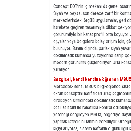
Concept EQT’nin iç mekanı da genel tasarımı
Siyah ve beyaz, son derece zarif bir kontras
merkezlerindeki örgülü uygulamalar, geri dö
harekete geçiren tasarımıyla dikkat çekiyor.
görünümüyle bir kanat profili orta koyuyor 
eşyalar veya belgelere kolay erişim için, gö
bulunuyor. Bunun dışında, parlak siyah yuvar
dokunmatik kumanda yüzeylerine sahip çok fo
modern görünümü güçlendiriyor. Orta konsol
yaratıyor.
Sezgisel, kendi kendine öğrenen MBUX 
Mercedes-Benz, MBUX bilgi-eğlence sistemi
ekran konseptini hafif ticari araç segment
direksiyon simidindeki dokunmatik kumanda
sesli asistanı ile rahatlıkla kontrol edilebi
yeteneği sergileyen MBUX, öngörüye dayalı 
yapmak istediğini tahmin edebiliyor. Örneğin
kişiyi arıyorsa, sistem haftanın o günü ilgi