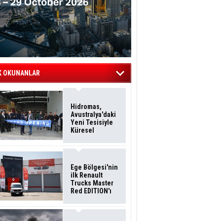
K OKUNANLAR
Hidromas,
Avustralya'daki
Yeni Tesisiyle
Küresel
Büyümesini
Sürdürüyor
Ege Bölgesi'nin
ilk Renault
Trucks Master
Red EDITION'ı
ÖKN Lojistik
Filosuna Katıldı