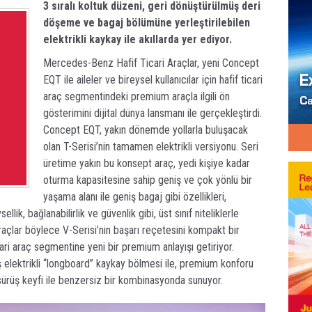
3 sıralı koltuk düzeni, geri dönüştürülmüş deri
döşeme ve bagaj bölümüne yerleştirilebilen
elektrikli kaykay ile akıllarda yer ediyor.
Mercedes-Benz Hafif Ticari Araçlar, yeni Concept
EQT ile aileler ve bireysel kullanıcılar için hafif ticari
araç segmentindeki premium araçla ilgili ön
gösterimini dijital dünya lansmanı ile gerçekleştirdi.
Concept EQT, yakın dönemde yollarla buluşacak
olan T-Serisi’nin tamamen elektrikli versiyonu. Seri
üretime yakın bu konsept araç, yedi kişiye kadar
oturma kapasitesine sahip geniş ve çok yönlü bir
yaşama alanı ile geniş bagaj gibi özellikleri,
lik, bağlanabilirlik ve güvenlik gibi, üst sınıf niteliklerle
raçlar böylece V-Serisi’nin başarı reçetesini kompakt bir
ari araç segmentine yeni bir premium anlayışı getiriyor.
 elektrikli “longboard” kaykay bölmesi ile, premium konforu
li sürüş keyfi ile benzersiz bir kombinasyonda sunuyor.