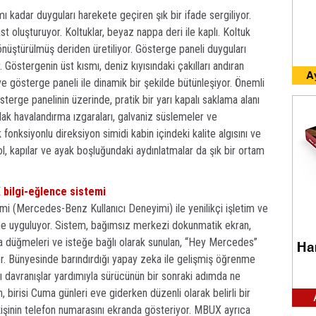
 kadar duyguları harekete geçiren şık bir ifade sergiliyor.
t oluşturuyor. Koltuklar, beyaz nappa deri ile kaplı. Koltuk
nüştürülmüş deriden üretiliyor. Gösterge paneli duyguları
 Göstergenin üst kısmı, deniz kıyısındaki çakılları andıran
ve gösterge paneli ile dinamik bir şekilde bütünleşiyor. Önemli
sterge panelinin üzerinde, pratik bir yarı kapalı saklama alanı
lak havalandırma ızgaraları, galvaniz süslemeler ve
nksiyonlu direksiyon simidi kabin içindeki kalite algısını ve
, kapılar ve ayak boşluğundaki aydınlatmalar da şık bir ortam
bilgi-eğlence sistemi
 (Mercedes-Benz Kullanıcı Deneyimi) ile yenilikçi işletim ve
ine uyguluyor. Sistem, bağımsız merkezi dokunmatik ekran,
 düğmeleri ve isteğe bağlı olarak sunulan, “Hey Mercedes”
liyor. Bünyesinde barındırdığı yapay zeka ile gelişmiş öğrenme
davranışlar yardımıyla sürücünün bir sonraki adımda ne
, birisi Cuma günleri eve giderken düzenli olarak belirli bir
li kişinin telefon numarasını ekranda gösteriyor. MBUX ayrıca