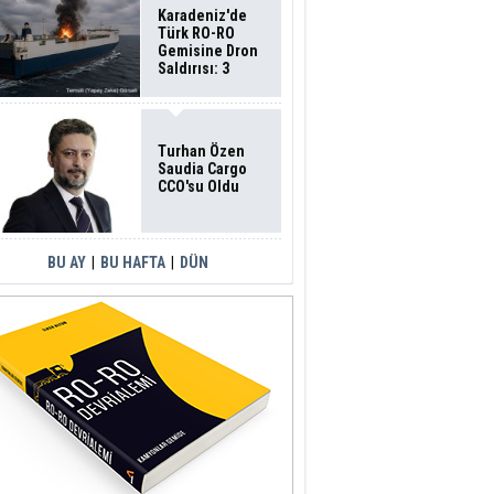
Karadeniz'de
Türk RO-RO
Gemisine Dron
Saldırısı: 3
Mürettebatın
Durumu Ağır
Turhan Özen
Saudia Cargo
CCO'su Oldu
BU AY
|
BU HAFTA
|
DÜN