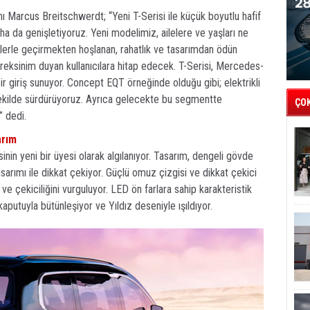
 Marcus Breitschwerdt; “Yeni T-Serisi ile küçük boyutlu hafif
a da genişletiyoruz. Yeni modelimiz, ailelere ve yaşları ne
telerle geçirmekten hoşlanan, rahatlık ve tasarımdan ödün
reksinim duyan kullanıcılara hitap edecek. T-Serisi, Mercedes-
ir giriş sunuyor. Concept EQT örneğinde olduğu gibi; elektrikli
r şekilde sürdürüyoruz. Ayrıca gelecekte bu segmentte
ÇO
” dedi.
arım
nin yeni bir üyesi olarak algılanıyor. Tasarım, dengeli gövde
sarımı ile dikkat çekiyor. Güçlü omuz çizgisi ve dikkat çekici
ve çekiciliğini vurguluyor. LED ön farlara sahip karakteristik
aputuyla bütünleşiyor ve Yıldız deseniyle ışıldıyor.