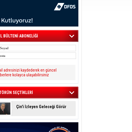
L BÜLTENİ ABONELİĞİ
il adresinizi kaydederek en güncel
berlere kolayca ulaşabilirsiniz
TÖRÜN SEÇTİKLERİ
Çin'i İzleyen Geleceği Görür