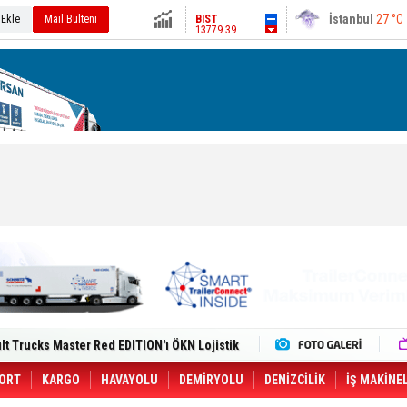
13779.39
Ankara
31 °C
 Ekle
Mail Bülteni
Altın
6649.93
Dolar
47.6939
Euro
55.1831
i Yeni Tesisiyle Küresel Büyümesini
lt Trucks Master Red EDITION'ı ÖKN Lojistik
Gemisine Dron Saldırısı: 3 Mürettebatın
o CCO'su Oldu
tçıya 49 Destinasyonda İndirimli Taşıma
ORT
KARGO
HAVAYOLU
DEMİRYOLU
DENİZCİLİK
İŞ MAKİNE
er Aybir Lojistik Filosuna Katıldı