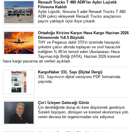
Renault Trucks T 480 ADR’ler Aybir Lojistik
Filosuna Katıldı
Aybir Lojistik, filosuna 5 adet Renault Trucks T 480
ADR çekici ekleyerek Renault Trucks araçlarının
payını yaklaşık üçte ikiye çıkardı.
Ortadoğu Krizine Karşın Hava Kargo Haziran 2026
Döneminde %8.5 Büyüdü
THY ve Pegasus dahil 370’in üzerinde havayolu
şirketini çatısı altında toplayan ve sivil havacılık
trafiğinin % 85’ini temsil eden Uluslararası Hava
Taşımacılığı Birliği (IATA), Haziran 2026 küresel
hava kargo pazarına ait verileri açıkladı.
KargoHaber 331. Sayı (Dijital Dergi)
331. Sayımızın dijital versiyonu PDF formatında
yayında.
Çin'i İzleyen Geleceği Görür
Çin denildiğinde durup iki kere düşünmek gerekiyor.
Sürekli büyüyen, dönüşen ve küresel ekonomiye yön
veren devasa bir organizmadan söz ediyoruz.