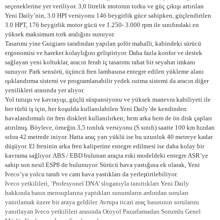
seçeneklerine yer veriliyor. 3,0 litrelik motorun torku ve güç çıkışı artırılan
Yeni Daily’nin, 3.0 HPI versiyonu 146 beygirlik güce sahipken, güçlendirilen
3.0 HPT, 176 beygirlik motor gücü ve 1.250- 3.000 rpm ile sınıfındaki en
yüksek maksimum tork aralığını sunuyor.
Tasarımı yine Guigiaro tarafından yapılan şoför mahalli, kabindeki sürücü
ergonomisi ve hareket kolaylığını geliştiriyor. Daha fazla konfor ve destek
sağlayan yeni koltuklar, aracın ferah iç tasarımı rahat bir seyahat imkanı
sunuyor. Park sensörü, üçüncü fren lambasına entegre edilen yükleme alanı
ışıklandırma sistemi ve programlanabilir yedek ısıtma sistemi da aracın diğer
yenilikleri arasında yer alıyor.
Yol tutuşu ve kavrayışı, güçlü süspansiyonu ve yüksek manevra kabiliyeti ile
her türlü iş için, her koşulda kullanılabilen Yeni Daily’de kendinden
havalandırmalı ön fren diskleri kullanılırken; hem arka hem de ön disk çapları
atırılmış. Böylece, örneğin 3,5 tonluk versiyonu (S sınıfı) saatte 100 km hızdan
sıfıra 42 metrede iniyor. Hatta araç yarı yüklü ise bu uzunluk 40 metreye kadar
düşüyor. El freninin arka fren kaliperine entegre edilmesi ise daha kolay bir
kavrama sağlıyor. ABS / EBD bulunan araçta eski modeldeki entegre ASR’ye
sahip son nesil ESP8 de bulunuyor. Sürücü hava yastığına ek olarak, Yeni
Iveco’ya yolcu tarafı ve cam hava yastıkları da yerleştirilebiliyor.
Iveco yetkilileri, ‘Profesyonel DNA’ sloganıyla tanıttıkları Yeni Daily
hakkında basın mensuplarına yaptıkları sunumların ardından soruları
yanıtlamak üzere bir araya geldiler. Avrupa ticari araç basınının sorularını
yanıtlayan Iveco yetkilileri arasında Otoyol Pazarlamadan Sorumlu Genel