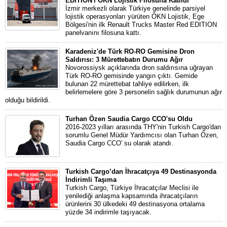
EDITION'ı ÖKN Lojistik Filosuna Katıldı
İzmir merkezli olarak Türkiye genelinde parsiyel
lojistik operasyonları yürüten ÖKN Lojistik, Ege
Bölgesi'nin ilk Renault Trucks Master Red EDITION
panelvanını filosuna kattı.
Karadeniz'de Türk RO-RO Gemisine Dron
Saldırısı: 3 Mürettebatın Durumu Ağır
Novorossiysk açıklarında dron saldırısına uğrayan
Türk RO-RO gemisinde yangın çıktı. Gemide
bulunan 22 mürettebat tahliye edilirken, ilk
belirlemelere göre 3 personelin sağlık durumunun ağır
olduğu bildirildi.
Turhan Özen Saudia Cargo CCO'su Oldu
2016-2023 yılları arasında THY'nin Turkish Cargo'dan
sorumlu Genel Müdür Yardımcısı olan Turhan Özen,
Saudia Cargo CCO' su olarak atandı.
Turkish Cargo’dan İhracatçıya 49 Destinasyonda
İndirimli Taşıma
Turkish Cargo, Türkiye İhracatçılar Meclisi ile
yenilediği anlaşma kapsamında ihracatçıların
ürünlerini 30 ülkedeki 49 destinasyona ortalama
yüzde 34 indirimle taşıyacak.