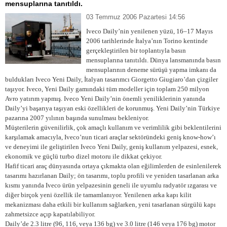
mensuplarına tanıtıldı.
03 Temmuz 2006 Pazartesi 14:56
Iveco Daily’nin yenilenen yüzü, 16–17 Mayıs
2006 tarihlerinde İtalya’nın Torino kentinde
gerçekleştirilen bir toplantıyla basın
mensuplarına tanıtıldı. Dünya lansmanında basın
mensuplarının deneme sürüşü yapma imkanı da
buldukları Iveco Yeni Daily, İtalyan tasarımcı Giorgetto Giugiaro’dan çizgiler
taşıyor. Iveco, Yeni Daily gamındaki tüm modeller için toplam 250 milyon
Avro yatırım yapmış. Iveco Yeni Daily’nin önemli yeniliklerinin yanında
Daily’yi başarıya taşıyan eski özellikleri de korunmuş. Yeni Daily’nin Türkiye
pazarına 2007 yılının başında sunulması bekleniyor.
Müşterilerin güvenilirlik, çok amaçlı kullanım ve verimlilik gibi beklentilerini
karşılamak amacıyla, Iveco’nun ticari araçlar sektöründeki geniş know-how’ı
ve deneyimi ile geliştirilen Iveco Yeni Daily, geniş kullanım yelpazesi, esnek,
ekonomik ve güçlü turbo dizel motoru ile dikkat çekiyor.
Hafif ticari araç dünyasında ortaya çıkmakta olan eğilimlerden de esinlenilerek
tasarımı hazırlanan Daily; ön tasarımı, toplu profili ve yeniden tasarlanan arka
kısmı yanında Iveco ürün yelpazesinin geneli ile uyumlu radyatör ızgarası ve
diğer birçok yeni özellik ile tamamlanıyor. Yenilenen arka kapı kilit
mekanizması daha etkili bir kullanım sağlarken, yeni tasarlanan sürgülü kapı
zahmetsizce açıp kapatılabiliyor.
Daily’de
2.3 litre (96, 116, veya 136 bg) ve 3.0 litre (146 veya 176 bg) motor