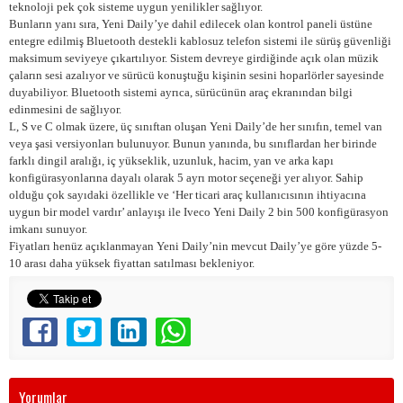
teknoloji pek çok sisteme uygun yenilikler sağlıyor.
Bunların yanı sıra, Yeni Daily’ye dahil edilecek olan kontrol paneli üstüne
entegre edilmiş Bluetooth destekli kablosuz telefon sistemi ile sürüş güvenliği
maksimum seviyeye çıkartılıyor. Sistem devreye girdiğinde açık olan müzik
çaların sesi azalıyor ve sürücü konuştuğu kişinin sesini hoparlörler sayesinde
duyabiliyor. Bluetooth sistemi ayrıca, sürücünün araç ekranından bilgi
edinmesini de sağlıyor.
L, S ve C olmak üzere, üç sınıftan oluşan Yeni Daily’de her sınıfın, temel van
veya şasi versiyonları bulunuyor. Bunun yanında, bu sınıflardan her birinde
farklı dingil aralığı, iç yükseklik, uzunluk, hacim, yan ve arka kapı
konfigürasyonlarına dayalı olarak 5 ayrı motor seçeneği yer alıyor. Sahip
olduğu çok sayıdaki özellikle ve ‘Her ticari araç kullanıcısının ihtiyacına
uygun bir model vardır’ anlayışı ile Iveco Yeni Daily 2 bin 500 konfigürasyon
imkanı sunuyor.
Fiyatları henüz açıklanmayan Yeni Daily’nin mevcut Daily’ye göre yüzde 5-
10 arası daha yüksek fiyattan satılması bekleniyor.
Yorumlar