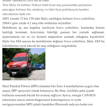
Müdür Yardımcısı Luca Sra da vardı.
Yeni Daily ile birlikte Türkiye hafif ticari araç pazarındaki paylarının
artacağını belirten Sra, rekabetçi ve lider fiyat politikasıyla hareket
edeceklerini ifade etti.
2005 yılında 72 bin 150 adet Daily satıldığını belirten Iveco yetkilileri,
2004’e göre yüzde 4,1 artış elde ettiklerini söylediler.
Hedeflerini üç ana başlıkta özetleyen Iveco yetkilileri; bunlardan birinin
karlılığı korumak, ikincisinin liderliği pazarın her yerinde sağlamak,
üçüncüsünün ise en iyi hizmeti müşterilere sunmak olduğunu kaydettiler.
Daily’nin 4X4 aracını da ürettiklerine değinen Iveco yetkilileri, Daily 4X4’ün
liderliklerini teyid edecek bir araç olduğunu vurguladılar.
Dizel Partikül Filtresi (DPF) olmadan bile Euro 4 standartlarına uygun olan
araçta, DPF opsiyonel olarak bulunuyor. Bu filtre, özellikle şehir içinde
kullanım sırasında büyük bir avantaj sağlıyor. Ayrıca, entegre CAN-BUS
teknolojisi aracın sistem diagnozunu kolaylaştırıyor ve uydu
navigasyonundan MP3 çalarlı handsfree Bluetooth radyoya kadar son