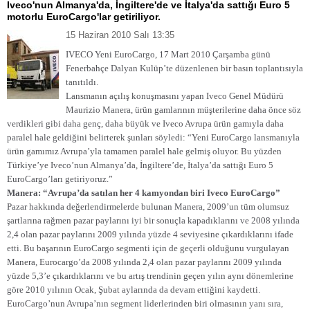
Iveco'nun Almanya'da, İngiltere'de ve İtalya'da sattığı Euro 5
motorlu EuroCargo'lar getiriliyor.
15 Haziran 2010 Salı 13:35
IVECO Yeni EuroCargo, 17 Mart 2010 Çarşamba günü
Fenerbahçe Dalyan Kulüp’te düzenlenen bir basın toplantısıyla
tanıtıldı.
Lansmanın açılış konuşmasını yapan Iveco Genel Müdürü
Maurizio Manera, ürün gamlarının müşterilerine daha önce söz
verdikleri gibi daha genç, daha büyük ve Iveco Avrupa ürün gamıyla daha
paralel hale geldiğini belirterek şunları söyledi: “Yeni EuroCargo lansmanıyla
ürün gamımız Avrupa’yla tamamen paralel hale gelmiş oluyor. Bu yüzden
Türkiye’ye Iveco’nun Almanya’da, İngiltere’de, İtalya’da sattığı Euro 5
EuroCargo’ları getiriyoruz.”
Manera: “Avrupa’da satılan her 4 kamyondan biri Iveco EuroCargo”
Pazar hakkında değerlendirmelerde bulunan Manera, 2009’un tüm olumsuz
şartlarına rağmen pazar paylarını iyi bir sonuçla kapadıklarını ve 2008 yılında
2,4 olan pazar paylarını 2009 yılında yüzde 4 seviyesine çıkardıklarını ifade
etti. Bu başarının EuroCargo segmenti için de geçerli olduğunu vurgulayan
Manera, Eurocargo’da 2008 yılında 2,4 olan pazar paylarını 2009 yılında
yüzde 5,3’e çıkardıklarını ve bu artış trendinin geçen yılın aynı dönemlerine
göre 2010 yılının Ocak, Şubat aylarında da devam ettiğini kaydetti.
EuroCargo’nun Avrupa’nın segment liderlerinden biri olmasının yanı sıra,