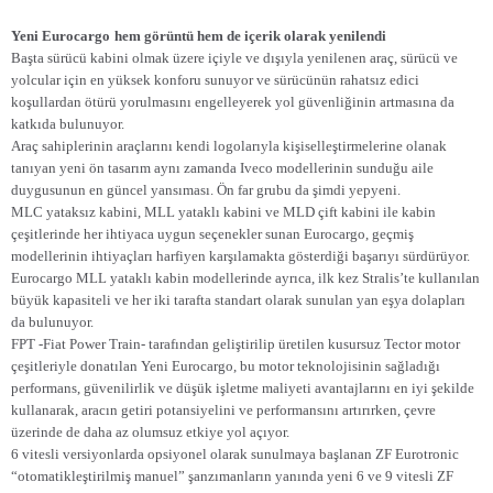
Yeni Eurocargo
hem görüntü hem de içerik olarak yenilendi
Başta sürücü kabini olmak üzere içiyle ve dışıyla yenilenen araç, sürücü ve
yolcular için en yüksek konforu sunuyor ve sürücünün rahatsız edici
koşullardan ötürü yorulmasını engelleyerek yol güvenliğinin artmasına da
katkıda bulunuyor.
Araç sahiplerinin araçlarını kendi logolarıyla kişiselleştirmelerine olanak
tanıyan yeni ön tasarım aynı zamanda Iveco modellerinin sunduğu aile
duygusunun en güncel yansıması. Ön far grubu da şimdi yepyeni.
MLC yataksız kabini, MLL yataklı kabini ve MLD çift kabini ile kabin
çeşitlerinde her ihtiyaca uygun seçenekler sunan Eurocargo, geçmiş
modellerinin ihtiyaçları harfiyen karşılamakta gösterdiği başarıyı sürdürüyor.
Eurocargo MLL yataklı kabin modellerinde ayrıca, ilk kez Stralis’te kullanılan
büyük kapasiteli ve her iki tarafta standart olarak sunulan yan eşya dolapları
da bulunuyor.
FPT -Fiat Power Train- tarafından geliştirilip üretilen kusursuz Tector motor
çeşitleriyle donatılan Yeni Eurocargo, bu motor teknolojisinin sağladığı
performans, güvenilirlik ve düşük işletme maliyeti avantajlarını en iyi şekilde
kullanarak, aracın getiri potansiyelini ve performansını artırırken, çevre
üzerinde de daha az olumsuz etkiye yol açıyor.
6 vitesli versiyonlarda opsiyonel olarak sunulmaya başlanan ZF Eurotronic
“otomatikleştirilmiş manuel” şanzımanların yanında yeni 6 ve 9 vitesli ZF