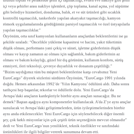
ürünün toptan ve perakende şehir içi taşımacılığı, evden eve nakliye gibi şehir
içi veya şehirler arası nakliye işlemleri, çöp toplama, kanal açma, yol süpürme
gibi belediye hizmetleri, dondurma, balık, et ve süt ürünleri gibi sıcaklık
kontrollü taşımacılık, tankerlerle yapılan akaryakıt taşımacılığı, kamyon
römork uygulamalarında gördüğümüz parsiyel taşımacılık ve özel üstyapılarla
yapılan taşımacılıklar.”
Özyönüm, orta sınıf kamyonları kullananların araçlardan beklentilerini ise şu
şekilde sıraladı: “Öncelikle yükleme kapasitesi ve hacim, yakıt tüketimin
düşük olması, performans yani çekiş ve sürati, işletme giderlerinin düşük
olması ve kayıp zamanın az olması için sağlamlık, bakım giderlerinin az
olması ve bakım kolaylığı, güzel bir dış görünüm, kullanım konforu, sürüş
emniyeti, ileri teknoloji, çevreye duyarlılık ve donanım çeşitliliği.”
“Bizim saydığımız tüm bu müşteri beklentilerine karşı cevabımız Yeni
EuroCargo” diyerek sözlerini sürdüren Özyönüm, “EuroCargo 1991 yılında
doğdu. Hemen arkasından 1992’de ‘Yılın Kamyonu’ ödülünü aldı. Daha sonra
tarihçesi hep başarılar, rekorlar ve ödüllerle dolu. Yeni EuroCargo’da
Avrupa’daki araçların kardeşleriyle birebir aynı araçları sunacağız. Bu ne
demek? Baştan aşağıya aynı komponentler kullanılacak. A’da Z’ye aynı araçlar
sunulacak ve Avrupa’daki geliştirmelerden, ürün iyileştirmelerinden birebir
aynı anda etkilenecekler. Yeni EuroCargo için söylenebilecek diğer önemli
şey, çok farklı misyonlar için çok çeşitli ürün seçeneğinin mevcut olmasıdır”
dedi ve Yeni EuroCargo’nun yenilikleri, teknik özellikler ve sınıfındaki
üstünlükleri ile ilgili bilgiler vererek sunumuna devam etti.