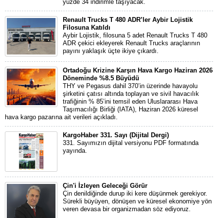
yüzde 34 indirimle taşıyacak.
Renault Trucks T 480 ADR’ler Aybir Lojistik
Filosuna Katıldı
Aybir Lojistik, filosuna 5 adet Renault Trucks T 480
ADR çekici ekleyerek Renault Trucks araçlarının
payını yaklaşık üçte ikiye çıkardı.
Ortadoğu Krizine Karşın Hava Kargo Haziran 2026
Döneminde %8.5 Büyüdü
THY ve Pegasus dahil 370’in üzerinde havayolu
şirketini çatısı altında toplayan ve sivil havacılık
trafiğinin % 85’ini temsil eden Uluslararası Hava
Taşımacılığı Birliği (IATA), Haziran 2026 küresel
hava kargo pazarına ait verileri açıkladı.
KargoHaber 331. Sayı (Dijital Dergi)
331. Sayımızın dijital versiyonu PDF formatında
yayında.
Çin'i İzleyen Geleceği Görür
Çin denildiğinde durup iki kere düşünmek gerekiyor.
Sürekli büyüyen, dönüşen ve küresel ekonomiye yön
veren devasa bir organizmadan söz ediyoruz.