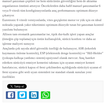
manuel şanzıman çeşitleri ise hem sürücünün güvenliğini hem de aktarma
organlarının ömrünü artırıyor. Öncekilerden daha hafif manuel şanzımanlar 6
veya 9 vitesli tüm konfigürasyonlarda araç performansını optimum düzeye
çıkarıyor.
Eurotronic 6 vitesli versiyonlarda, vites geçişlerini motor ve yük için en ideal
noktada yaparak yakıt tüketimini optimum düzeyde tutan bir şanzıman kontrol
yazılımı bulunuyor.
Allison tam otomatik şanzımanlar ise, tipik dur-kalk işleri yapan araçlar
(örneğin çöp toplama) için üstün kullanışlılık, sürücü konforu ve daha az
işletme maliyeti sunuyor.
Araçlarda çok sayıda aktif güvenlik özelliği de bulunuyor; ASR (tekerlek
kaymasını önleme kontrolü), ESP (elektronik denge kontrolü) ve “Hill-Holder”
(yokuşta kalkışa yardımcı sistem) opsiyonel olarak mevcut. Araç hareket
ederken sürücüyü emniyet kemerini takması için uyaran emniyet kemeri
hatırlatıcısı; sürücü kapısı el freni çekilmeden açıldığında sürücüyü uyaran el
freni uyarısı gibi sesli uyarı sistemleri ise standart olarak sunulan yeni
özellikler.