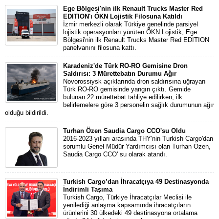
Ege Bölgesi'nin ilk Renault Trucks Master Red
EDITION'ı ÖKN Lojistik Filosuna Katıldı
İzmir merkezli olarak Türkiye genelinde parsiyel
lojistik operasyonları yürüten ÖKN Lojistik, Ege
Bölgesi'nin ilk Renault Trucks Master Red EDITION
panelvanını filosuna kattı.
Karadeniz'de Türk RO-RO Gemisine Dron
Saldırısı: 3 Mürettebatın Durumu Ağır
Novorossiysk açıklarında dron saldırısına uğrayan
Türk RO-RO gemisinde yangın çıktı. Gemide
bulunan 22 mürettebat tahliye edilirken, ilk
belirlemelere göre 3 personelin sağlık durumunun ağır
olduğu bildirildi.
Turhan Özen Saudia Cargo CCO'su Oldu
2016-2023 yılları arasında THY'nin Turkish Cargo'dan
sorumlu Genel Müdür Yardımcısı olan Turhan Özen,
Saudia Cargo CCO' su olarak atandı.
Turkish Cargo’dan İhracatçıya 49 Destinasyonda
İndirimli Taşıma
Turkish Cargo, Türkiye İhracatçılar Meclisi ile
yenilediği anlaşma kapsamında ihracatçıların
ürünlerini 30 ülkedeki 49 destinasyona ortalama