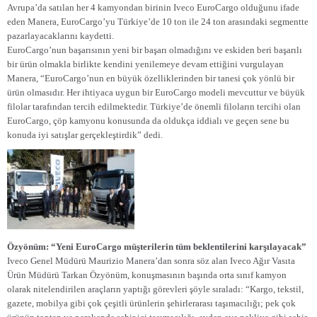
Avrupa’da satılan her 4 kamyondan birinin Iveco EuroCargo olduğunu ifade
eden Manera, EuroCargo’yu Türkiye’de 10 ton ile 24 ton arasındaki segmentte
pazarlayacaklarını kaydetti.
EuroCargo’nun başarısının yeni bir başarı olmadığını ve eskiden beri başarılı
bir ürün olmakla birlikte kendini yenilemeye devam ettiğini vurgulayan
Manera, “EuroCargo’nun en büyük özelliklerinden bir tanesi çok yönlü bir
ürün olmasıdır. Her ihtiyaca uygun bir EuroCargo modeli mevcuttur ve büyük
filolar tarafından tercih edilmektedir. Türkiye’de önemli filoların tercihi olan
EuroCargo, çöp kamyonu konusunda da oldukça iddialı ve geçen sene bu
konuda iyi satışlar gerçekleştirdik” dedi.
Özyönüm: “Yeni EuroCargo müşterilerin tüm beklentilerini karşılayacak”
Iveco Genel Müdürü Maurizio Manera’dan sonra söz alan Iveco Ağır Vasıta
Ürün Müdürü Tarkan Özyönüm, konuşmasının başında orta sınıf kamyon
olarak nitelendirilen araçların yaptığı görevleri şöyle sıraladı: “Kargo, tekstil,
gazete, mobilya gibi çok çeşitli ürünlerin şehirlerarası taşımacılığı; pek çok