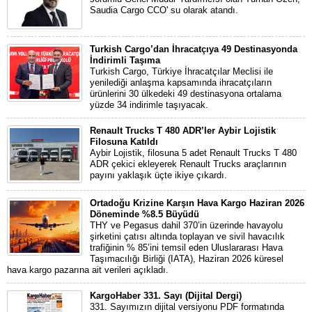
Saudia Cargo CCO' su olarak atandı.
Turkish Cargo’dan İhracatçıya 49 Destinasyonda
İndirimli Taşıma
Turkish Cargo, Türkiye İhracatçılar Meclisi ile
yenilediği anlaşma kapsamında ihracatçıların
ürünlerini 30 ülkedeki 49 destinasyona ortalama
yüzde 34 indirimle taşıyacak.
Renault Trucks T 480 ADR’ler Aybir Lojistik
Filosuna Katıldı
Aybir Lojistik, filosuna 5 adet Renault Trucks T 480
ADR çekici ekleyerek Renault Trucks araçlarının
payını yaklaşık üçte ikiye çıkardı.
Ortadoğu Krizine Karşın Hava Kargo Haziran 2026
Döneminde %8.5 Büyüdü
THY ve Pegasus dahil 370’in üzerinde havayolu
şirketini çatısı altında toplayan ve sivil havacılık
trafiğinin % 85’ini temsil eden Uluslararası Hava
Taşımacılığı Birliği (IATA), Haziran 2026 küresel
hava kargo pazarına ait verileri açıkladı.
KargoHaber 331. Sayı (Dijital Dergi)
331. Sayımızın dijital versiyonu PDF formatında