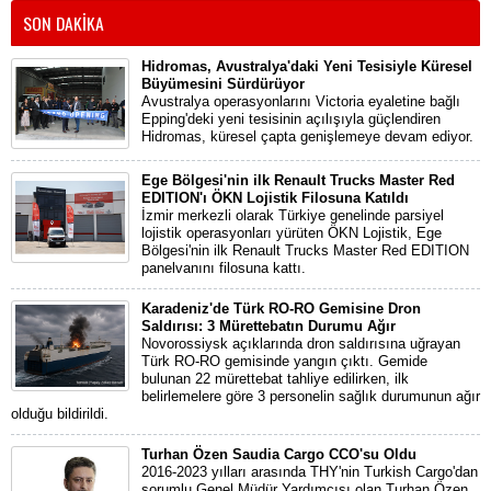
SON DAKİKA
Hidromas, Avustralya'daki Yeni Tesisiyle Küresel
Büyümesini Sürdürüyor
Avustralya operasyonlarını Victoria eyaletine bağlı
Epping'deki yeni tesisinin açılışıyla güçlendiren
Hidromas, küresel çapta genişlemeye devam ediyor.
Ege Bölgesi'nin ilk Renault Trucks Master Red
EDITION'ı ÖKN Lojistik Filosuna Katıldı
İzmir merkezli olarak Türkiye genelinde parsiyel
lojistik operasyonları yürüten ÖKN Lojistik, Ege
Bölgesi'nin ilk Renault Trucks Master Red EDITION
panelvanını filosuna kattı.
Karadeniz'de Türk RO-RO Gemisine Dron
Saldırısı: 3 Mürettebatın Durumu Ağır
Novorossiysk açıklarında dron saldırısına uğrayan
Türk RO-RO gemisinde yangın çıktı. Gemide
bulunan 22 mürettebat tahliye edilirken, ilk
belirlemelere göre 3 personelin sağlık durumunun ağır
olduğu bildirildi.
Turhan Özen Saudia Cargo CCO'su Oldu
2016-2023 yılları arasında THY'nin Turkish Cargo'dan
sorumlu Genel Müdür Yardımcısı olan Turhan Özen,