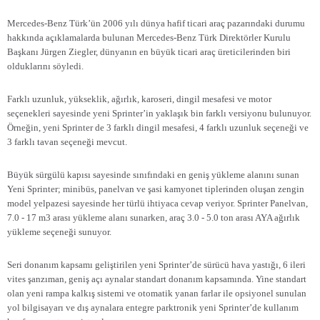
Mercedes-Benz Türk’ün 2006 yılı dünya hafif ticari araç pazarındaki durumu
hakkında açıklamalarda bulunan Mercedes-Benz Türk Direktörler Kurulu
Başkanı Jürgen Ziegler, dünyanın en büyük ticari araç üreticilerinden biri
olduklarını söyledi.
Farklı uzunluk, yükseklik, ağırlık, karoseri, dingil mesafesi ve motor
seçenekleri sayesinde yeni Sprinter’in yaklaşık bin farklı versiyonu bulunuyor.
Örneğin, yeni Sprinter de 3 farklı dingil mesafesi, 4 farklı uzunluk seçeneği ve
3 farklı tavan seçeneği mevcut.
Büyük sürgülü kapısı sayesinde sınıfındaki en geniş yükleme alanını sunan
Yeni Sprinter; minibüs, panelvan ve şasi kamyonet tiplerinden oluşan zengin
model yelpazesi sayesinde her türlü ihtiyaca cevap veriyor. Sprinter Panelvan,
7.0 -
17 m
3
arası yükleme alanı sunarken, araç 3.0 - 5.0 ton arası AYA ağırlık
yükleme seçeneği sunuyor.
Seri donanım kapsamı geliştirilen yeni Sprinter’de sürücü hava yastığı, 6 ileri
vites şanzıman, geniş açı aynalar standart donanım kapsamında. Yine standart
olan yeni rampa kalkış sistemi ve otomatik yanan farlar ile opsiyonel sunulan
yol bilgisayarı ve dış aynalara entegre parktronik yeni Sprinter’de kullanım