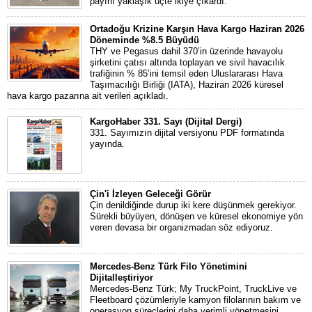
payını yaklaşık üçte ikiye çıkardı.
Ortadoğu Krizine Karşın Hava Kargo Haziran 2026
Döneminde %8.5 Büyüdü
THY ve Pegasus dahil 370’in üzerinde havayolu
şirketini çatısı altında toplayan ve sivil havacılık
trafiğinin % 85’ini temsil eden Uluslararası Hava
Taşımacılığı Birliği (IATA), Haziran 2026 küresel
hava kargo pazarına ait verileri açıkladı.
KargoHaber 331. Sayı (Dijital Dergi)
331. Sayımızın dijital versiyonu PDF formatında
yayında.
Çin'i İzleyen Geleceği Görür
Çin denildiğinde durup iki kere düşünmek gerekiyor.
Sürekli büyüyen, dönüşen ve küresel ekonomiye yön
veren devasa bir organizmadan söz ediyoruz.
Mercedes-Benz Türk Filo Yönetimini
Dijitalleştiriyor
Mercedes-Benz Türk; My TruckPoint, TruckLive ve
Fleetboard çözümleriyle kamyon filolarının bakım ve
operasyon süreçlerini daha verimli yönetmesini