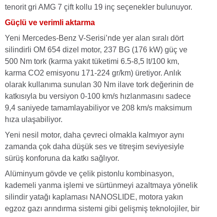
tenorit gri AMG 7 çift kollu 19 inç seçenekler bulunuyor.
Güçlü ve verimli aktarma
Yeni Mercedes-Benz V-Serisi’nde yer alan sıralı dört
silindirli OM 654 dizel motor, 237 BG (176 kW) güç ve
500 Nm tork (karma yakıt tüketimi 6.5-8,5 lt/100 km,
karma CO2 emisyonu 171-224 gr/km) üretiyor. Anlık
olarak kullanıma sunulan 30 Nm ilave tork değerinin de
katkısıyla bu versiyon 0-100 km/s hızlanmasını sadece
9,4 saniyede tamamlayabiliyor ve 208 km/s maksimum
hıza ulaşabiliyor.
Yeni nesil motor, daha çevreci olmakla kalmıyor aynı
zamanda çok daha düşük ses ve titreşim seviyesiyle
sürüş konforuna da katkı sağlıyor.
Alüminyum gövde ve çelik pistonlu kombinasyon,
kademeli yanma işlemi ve sürtünmeyi azaltmaya yönelik
silindir yatağı kaplaması NANOSLIDE, motora yakın
egzoz gazı arındırma sistemi gibi gelişmiş teknolojiler, bir