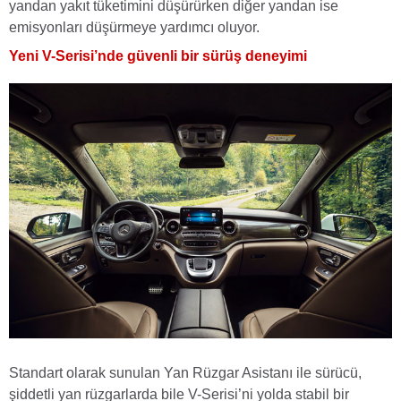
yandan yakıt tüketimini düşürürken diğer yandan ise
emisyonları düşürmeye yardımcı oluyor.
Yeni V-Serisi’nde güvenli bir sürüş deneyimi
Standart olarak sunulan Yan Rüzgar Asistanı ile sürücü,
şiddetli yan rüzgarlarda bile V-Serisi’ni yolda stabil bir