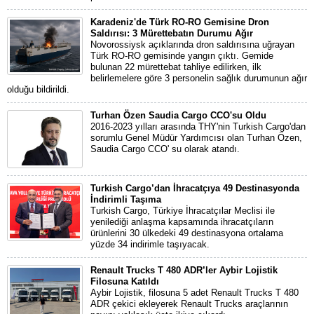
Karadeniz'de Türk RO-RO Gemisine Dron
Saldırısı: 3 Mürettebatın Durumu Ağır
Novorossiysk açıklarında dron saldırısına uğrayan
Türk RO-RO gemisinde yangın çıktı. Gemide
bulunan 22 mürettebat tahliye edilirken, ilk
belirlemelere göre 3 personelin sağlık durumunun ağır
olduğu bildirildi.
Turhan Özen Saudia Cargo CCO'su Oldu
2016-2023 yılları arasında THY'nin Turkish Cargo'dan
sorumlu Genel Müdür Yardımcısı olan Turhan Özen,
Saudia Cargo CCO' su olarak atandı.
Turkish Cargo’dan İhracatçıya 49 Destinasyonda
İndirimli Taşıma
Turkish Cargo, Türkiye İhracatçılar Meclisi ile
yenilediği anlaşma kapsamında ihracatçıların
ürünlerini 30 ülkedeki 49 destinasyona ortalama
yüzde 34 indirimle taşıyacak.
Renault Trucks T 480 ADR’ler Aybir Lojistik
Filosuna Katıldı
Aybir Lojistik, filosuna 5 adet Renault Trucks T 480
ADR çekici ekleyerek Renault Trucks araçlarının