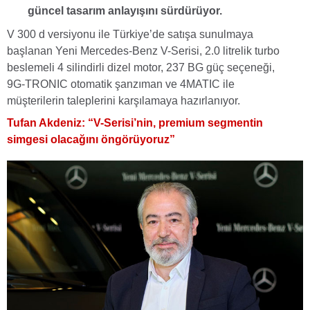
güncel tasarım anlayışını sürdürüyor.
V 300 d versiyonu ile Türkiye’de satışa sunulmaya
başlanan Yeni Mercedes-Benz V-Serisi, 2.0 litrelik turbo
beslemeli 4 silindirli dizel motor, 237 BG güç seçeneği,
9G-TRONIC otomatik şanzıman ve 4MATIC ile
müşterilerin taleplerini karşılamaya hazırlanıyor.
Tufan Akdeniz: “V-Serisi’nin, premium segmentin
simgesi olacağını öngörüyoruz”