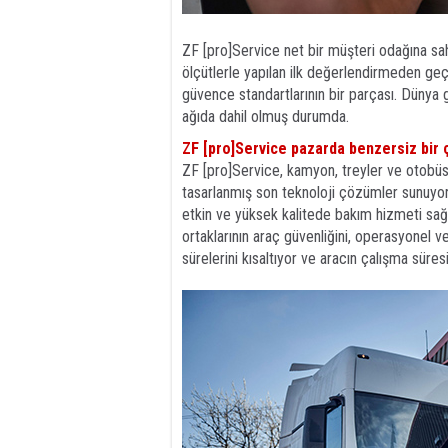
ZF [pro]Service net bir müşteri odağına sahip
ölçütlerle yapılan ilk değerlendirmeden geç
güvence standartlarının bir parçası. Dünya 
ağıda dahil olmuş durumda.
ZF [pro]Service pazarda benzersiz bir
ZF [pro]Service, kamyon, treyler ve otobüs 
tasarlanmış son teknoloji çözümler sunuyor. 
etkin ve yüksek kalitede bakım hizmeti sağ
ortaklarının araç güvenliğini, operasyonel ve
sürelerini kısaltıyor ve aracın çalışma süres