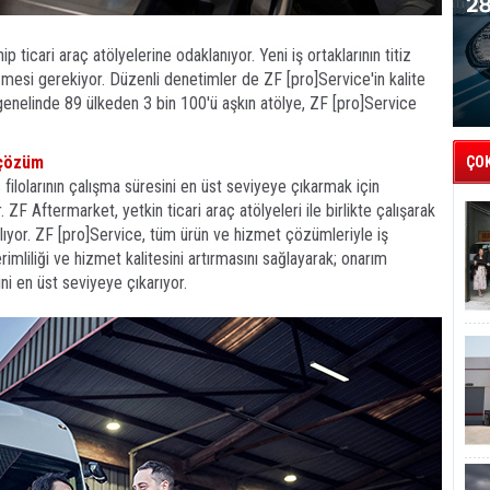
 ticari araç atölyelerine odaklanıyor. Yeni iş ortaklarının titiz
mesi gerekiyor. Düzenli denetimler de ZF [pro]Service'in kalite
genelinde 89 ülkeden 3 bin 100'ü aşkın atölye, ZF [pro]Service
 çözüm
ÇO
filolarının çalışma süresini en üst seviyeye çıkarmak için
ZF Aftermarket, yetkin ticari araç atölyeleri ile birlikte çalışarak
lıyor. ZF [pro]Service, tüm ürün ve hizmet çözümleriyle iş
rimliliği ve hizmet kalitesini artırmasını sağlayarak; onarım
ini en üst seviyeye çıkarıyor.