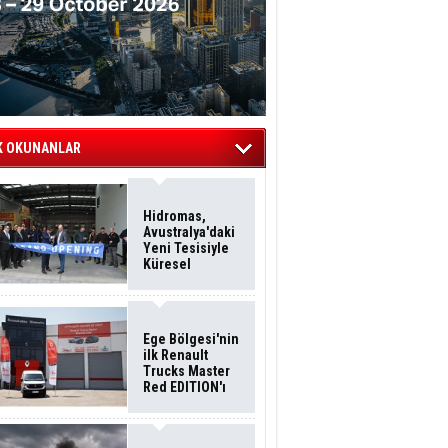
K OKUNANLAR
Hidromas,
Avustralya'daki
Yeni Tesisiyle
Küresel
Büyümesini
Sürdürüyor
Ege Bölgesi'nin
ilk Renault
Trucks Master
Red EDITION'ı
ÖKN Lojistik
Filosuna Katıldı