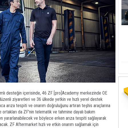
psamlı desteğin içerisinde, 46 ZF [pro]Academy merkezinde OE
üzenli ziyaretleri ve 36 ülkede yetkin ve hızlı yerel destek
ıca arıza tespiti ve onarım doğruluğunu artıran teşhis araçlarına
ye ortakları da ZF'nin telematik ve tahmine dayalı bakım
en yararlanabilecek ve böylece erken arıza tespiti sağlayarak
lacak. ZF Aftermarket hızlı ve etkin onarım sağlamak için