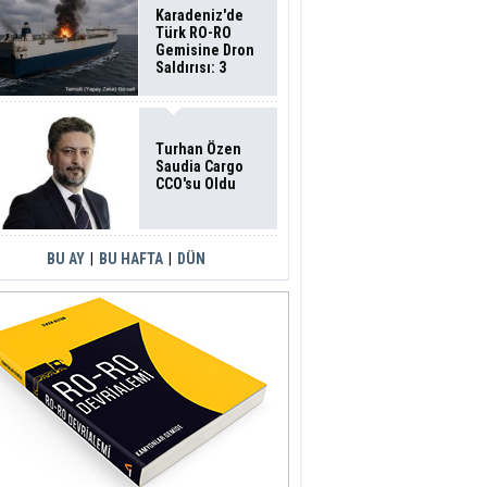
Karadeniz'de
Türk RO-RO
Gemisine Dron
Saldırısı: 3
Mürettebatın
Durumu Ağır
Turhan Özen
Saudia Cargo
CCO'su Oldu
BU AY
|
BU HAFTA
|
DÜN