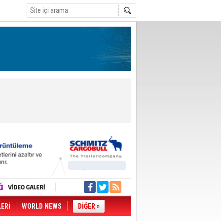
LERİ
WORLD NEWS
DİĞER »