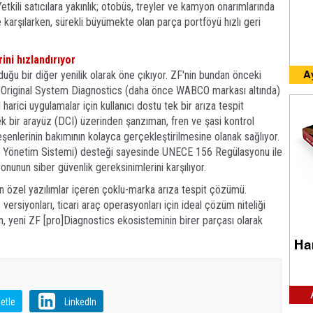
etkili satıcılara yakınlık; otobüs, treyler ve kamyon onarımlarında
 karşılarken, sürekli büyümekte olan parça portföyü hızlı geri
ini hızlandırıyor
duğu bir diğer yenilik olarak öne çıkıyor. ZF'nin bundan önceki
 Original System Diagnostics (daha önce WABCO markası altında)
l harici uygulamalar için kullanıcı dostu tek bir arıza tespit
tek bir arayüz (DCI) üzerinden şanzıman, fren ve şasi kontrol
şenlerinin bakımının kolayca gerçekleştirilmesine olanak sağlıyor.
 Yönetim Sistemi) desteği sayesinde UNECE 156 Regülasyonu ile
nun siber güvenlik gereksinimlerini karşılıyor.
çin özel yazılımlar içeren çoklu-marka arıza tespit çözümü.
ersiyonları, ticari araç operasyonları için ideal çözüm niteliği
 yeni ZF [pro]Diagnostics ekosisteminin birer parçası olarak
etle
LinkedIn