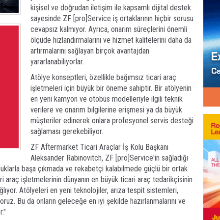
kişisel ve doğrudan iletişim ile kapsamlı dijital destek
sayesinde ZF [pro]Service iş ortaklarının hiçbir sorusu
cevapsız kalmıyor. Ayrıca, onarım süreçlerini önemli
ölçüde hızlandırmalarını ve hizmet kalitelerini daha da
artırmalarını sağlayan birçok avantajdan
yararlanabiliyorlar.
Atölye konseptleri, özellikle bağımsız ticari araç
işletmeleri için büyük bir öneme sahiptir. Bir atölyenin
en yeni kamyon ve otobüs modelleriyle ilgili teknik
verilere ve onarım bilgilerine erişmesi ya da büyük
müşteriler edinerek onlara profesyonel servis desteği
sağlaması gerekebiliyor.
ZF Aftermarket Ticari Araçlar İş Kolu Başkanı
Aleksander Rabinovitch, ZF [pro]Service'in sağladığı
zorluklarla başa çıkmada ve rekabetçi kalabilmede güçlü bir ortak
i araç işletmelerinin dünyanın en büyük ticari araç tedarikçisinin
ıyor. Atölyeleri en yeni teknolojiler, arıza tespit sistemleri,
oruz. Bu da onların geleceğe en iyi şekilde hazırlanmalarını ve
r."