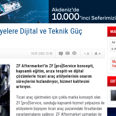
 Hava Kargo Haziran 2026 Döneminde %8.5
tal Dergi)
rür
önetimini Dijitalleştiriyor
thens in June, Up 8.5%
ia ile Güçlendirdi
lyelere Dijital ve Teknik Güç
 Saadia Zahidi Getirildi. IATA Tarihinde İlk
MAİ
ia Zahidi as Director General
a Ankara ile Hizmet Ağını Güçlendirdi
18.07.2025 13:45
Ma
ZF Aftermarket’in ZF [pro]Service konsepti,
ha
kapsamlı eğitim, arıza tespiti ve dijital
çözümlerle ticari araç atölyelerinin onarım
süreçlerini hızlandırıyor, hizmet kalitesini
EDİ
artırıyor.
Ticari araç işletmeleri için çoklu-marka konsepti olan
ZF [pro]Service, sunduğu kapsamlı hizmet yelpazesi ile
atölyelerin büyüyen ticari araç pazarındaki fırsatlardan
yararlanmalarını sağlıyor. ZF Aftermarket uzmanları ile