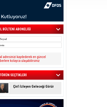
L BÜLTENİ ABONELİĞİ
il adresinizi kaydederek en güncel
berlere kolayca ulaşabilirsiniz
TÖRÜN SEÇTİKLERİ
Çin'i İzleyen Geleceği Görür