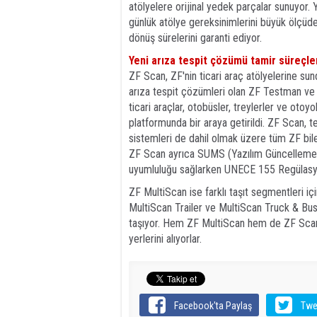
atölyelere orijinal yedek parçalar sunuyor. Y
günlük atölye gereksinimlerini büyük ölçüde
dönüş sürelerini garanti ediyor.
Yeni arıza tespit çözümü tamir süreçler
ZF Scan, ZF'nin ticari araç atölyelerine sun
arıza tespit çözümleri olan ZF Testman ve
ticari araçlar, otobüsler, treylerler ve otoyo
platformunda bir araya getirildi. ZF Scan, 
sistemleri de dahil olmak üzere tüm ZF bile
ZF Scan ayrıca SUMS (Yazılım Güncelleme
uyumluluğu sağlarken UNECE 155 Regülasyonu
ZF MultiScan ise farklı taşıt segmentleri i
MultiScan Trailer ve MultiScan Truck & Bus v
taşıyor. Hem ZF MultiScan hem de ZF Scan,
yerlerini alıyorlar.
Facebook'ta Paylaş
Twe