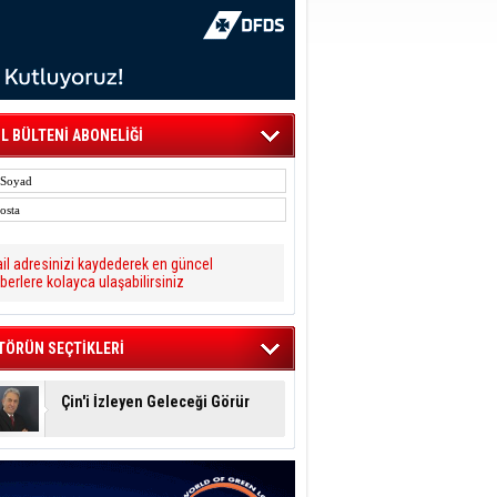
L BÜLTENİ ABONELİĞİ
il adresinizi kaydederek en güncel
berlere kolayca ulaşabilirsiniz
TÖRÜN SEÇTİKLERİ
Çin'i İzleyen Geleceği Görür