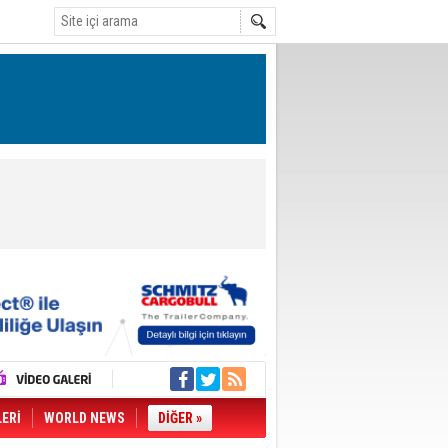
LERİ
WORLD NEWS
DİĞER »