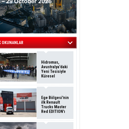
K OKUNANLAR
Hidromas,
Avustralya'daki
Yeni Tesisiyle
Küresel
Büyümesini
Sürdürüyor
Ege Bölgesi'nin
ilk Renault
Trucks Master
Red EDITION'ı
ÖKN Lojistik
Filosuna Katıldı