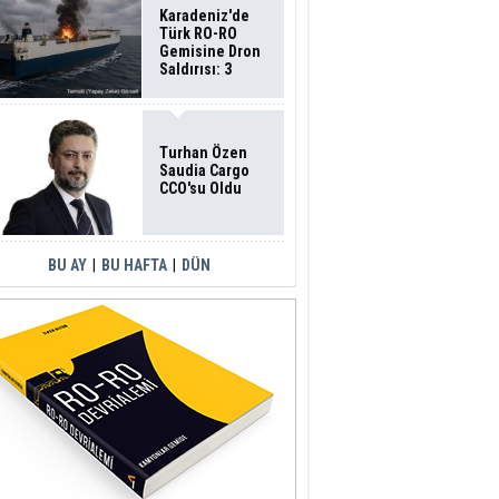
Karadeniz'de
Türk RO-RO
Gemisine Dron
Saldırısı: 3
Mürettebatın
Durumu Ağır
Turhan Özen
Saudia Cargo
CCO'su Oldu
BU AY
|
BU HAFTA
|
DÜN