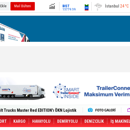
13779.39
 Ekle
Mail Bülteni
Ankara
32 °C
Altın
6659.71
Dolar
47.6791
Euro
55.1258
i Yeni Tesisiyle Küresel Büyümesini
lt Trucks Master Red EDITION'ı ÖKN Lojistik
Gemisine Dron Saldırısı: 3 Mürettebatın
o CCO'su Oldu
tçıya 49 Destinasyonda İndirimli Taşıma
ORT
KARGO
HAVAYOLU
DEMİRYOLU
DENİZCİLİK
İŞ MAKİNE
er Aybir Lojistik Filosuna Katıldı