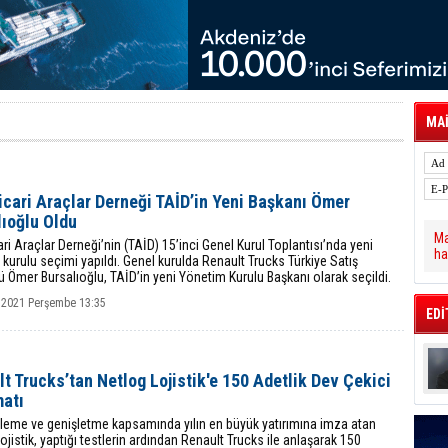
 Hava Kargo Haziran 2026 Döneminde %8.5
tal Dergi)
rür
önetimini Dijitalleştiriyor
thens in June, Up 8.5%
ia ile Güçlendirdi
 Saadia Zahidi Getirildi. IATA Tarihinde İlk
MAİ
ia Zahidi as Director General
a Ankara ile Hizmet Ağını Güçlendirdi
icari Araçlar Derneği TAİD’in Yeni Başkanı Ömer
lıoğlu Oldu
Ma
ari Araçlar Derneği’nin (TAİD) 15’inci Genel Kurul Toplantısı’nda yeni
ha
kurulu seçimi yapıldı. Genel kurulda Renault Trucks Türkiye Satış
ü Ömer Bursalıoğlu, TAİD’in yeni Yönetim Kurulu Başkanı olarak seçildi.
 2021 Perşembe 13:35
EDİ
t Trucks’tan Netlog Lojistik'e 150 Adetlik Dev Çekici
matı
ileme ve genişletme kapsamında yılın en büyük yatırımına imza atan
ojistik, yaptığı testlerin ardından Renault Trucks ile anlaşarak 150