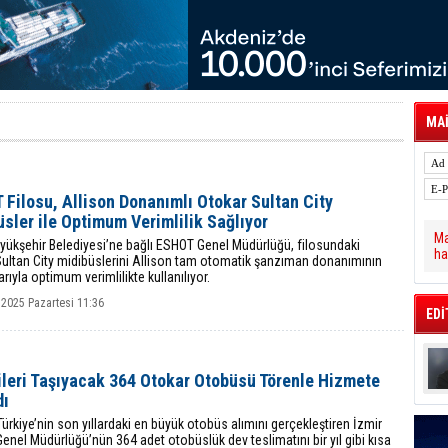
tal Dergi)
rür
önetimini Dijitalleştiriyor
thens in June, Up 8.5%
ia ile Güçlendirdi
 Saadia Zahidi Getirildi. IATA Tarihinde İlk
ia Zahidi as Director General
MAİ
a Ankara ile Hizmet Ağını Güçlendirdi
spress’e 10 Adet T520 Çekici Teslim Etti
Filosu, Allison Donanımlı Otokar Sultan City
sler ile Optimum Verimlilik Sağlıyor
Ma
yükşehir Belediyesi’ne bağlı ESHOT Genel Müdürlüğü, filosundaki
ha
Sultan City midibüslerini Allison tam otomatik şanzıman donanımının
arıyla optimum verimlilikte kullanılıyor.
 2025 Pazartesi 11:36
EDİ
ileri Taşıyacak 364 Otokar Otobüsü Törenle Hizmete
dı
Türkiye’nin son yıllardaki en büyük otobüs alımını gerçekleştiren İzmir
nel Müdürlüğü’nün 364 adet otobüslük dev teslimatını bir yıl gibi kısa