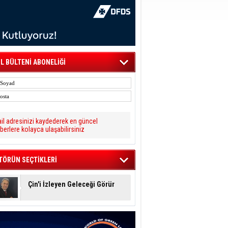
L BÜLTENİ ABONELİĞİ
il adresinizi kaydederek en güncel
berlere kolayca ulaşabilirsiniz
TÖRÜN SEÇTİKLERİ
Çin'i İzleyen Geleceği Görür