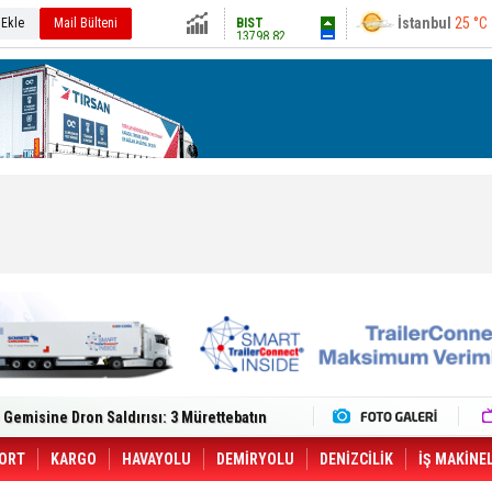
13798.82
 Ekle
Mail Bülteni
Ankara
28 °C
Altın
6501.18
Dolar
47.5856
Euro
54.9601
lt Trucks Master Red EDITION'ı ÖKN Lojistik
Gemisine Dron Saldırısı: 3 Mürettebatın
o CCO'su Oldu
tçıya 49 Destinasyonda İndirimli Taşıma
er Aybir Lojistik Filosuna Katıldı
ORT
KARGO
HAVAYOLU
DEMİRYOLU
DENİZCİLİK
İŞ MAKİNE
 Hava Kargo Haziran 2026 Döneminde %8.5