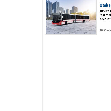
Otokar
Türkiye'
teslimat
adetlik 
10 Ağust