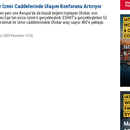
 İzmir Caddelerinde Ulaşım Konforunu Artırıyor
nin yanı sıra Avrupa'da da büyük beğeni toplayan Otokar, son
ını Ege'nin incisi İzmir'e gerçekleştirdi. ESHOT'a gerçekleştirilen 52
teslimat ile İzmir caddelerindeki Otokar araç sayısı 400’e yaklaştı.
os 2020 Pazartesi 14:02