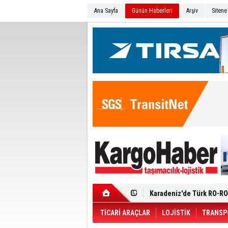
Ana Sayfa
Günün Haberleri
Arşiv
Sitene
Ege Bölgesi'nin ilk Renau
Filosuna Katıldı
Karadeniz'de Türk RO-RO 
Durumu Ağır
Turhan Özen Saudia Carg
Turkish Cargo’dan İhraca
Renault Trucks T 480 ADR’l
TİCARİ ARAÇLAR
LOJİSTİK
TRANSP
Ortadoğu Krizine Karşın