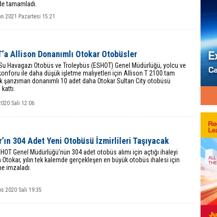
ede tamamladı.
an 2021 Pazartesi 15:21
’a Allison Donanımlı Otokar Otobüsler
k Su Havagazı Otobüs ve Troleybüs (ESHOT) Genel Müdürlüğü, yolcu ve
onforu ile daha düşük işletme maliyetleri için Allison T 2100 tam
k şanzıman donanımlı 10 adet daha Otokar Sultan City otobüsü
 kattı.
020 Salı 12:06
’ın 304 Adet Yeni Otobüsü İzmirlileri Taşıyacak
HOT Genel Müdürlüğü’nün 304 adet otobüs alımı için açtığı ihaleyi
Otokar, yılın tek kalemde gerçekleşen en büyük otobüs ihalesi için
e imzaladı.
s 2020 Salı 19:35