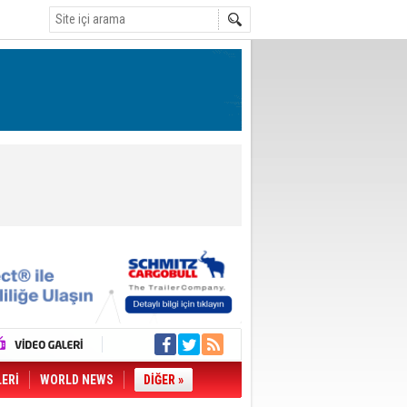
LERİ
WORLD NEWS
DİĞER »