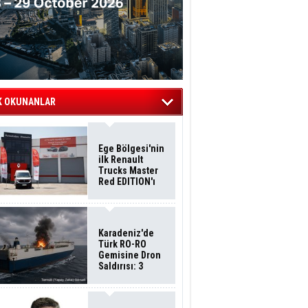
K OKUNANLAR
Ege Bölgesi'nin
ilk Renault
Trucks Master
Red EDITION'ı
ÖKN Lojistik
Filosuna Katıldı
Karadeniz'de
Türk RO-RO
Gemisine Dron
Saldırısı: 3
Mürettebatın
Durumu Ağır