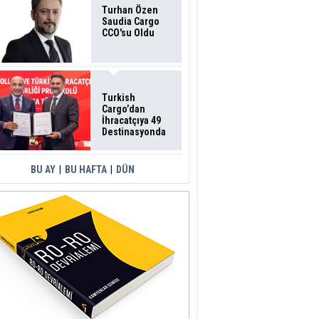
Turhan Özen
Saudia Cargo
CCO'su Oldu
Turkish
Cargo’dan
İhracatçıya 49
Destinasyonda
İndirimli Taşıma
BU AY
|
BU HAFTA
|
DÜN