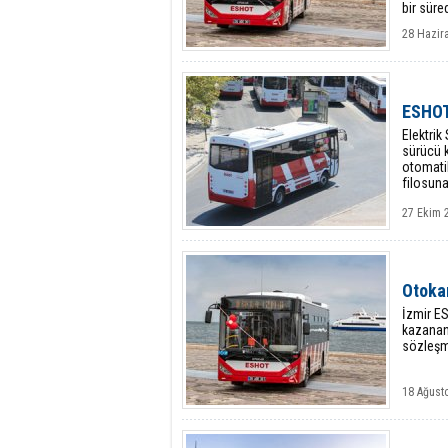
bir sür
28 Hazir
ESHOT
Elektri
sürücü k
otomati
filosuna
27 Ekim 2
Otokar
İzmir ES
kazanan 
sözleşm
18 Ağusto