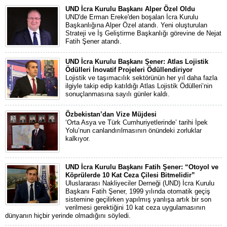
UND İcra Kurulu Başkanı Alper Özel Oldu
UND'de Erman Ereke'den boşalan İcra Kurulu
Başkanlığına Alper Özel atandı. Yeni oluşturulan
Strateji ve İş Geliştirme Başkanlığı görevine de Nejat
Fatih Şener atandı.
UND İcra Kurulu Başkanı Şener: Atlas Lojistik
Ödülleri İnovatif Projeleri Ödüllendiriyor
Lojistik ve taşımacılık sektörünün her yıl daha fazla
ilgiyle takip edip katıldığı Atlas Lojistik Ödülleri’nin
sonuçlanmasına sayılı günler kaldı.
Özbekistan’dan Vize Müjdesi
‘Orta Asya ve Türk Cumhuriyetlerinde’ tarihi İpek
Yolu’nun canlandırılmasının önündeki zorluklar
kalkıyor.
UND İcra Kurulu Başkanı Fatih Şener: “Otoyol ve
Köprülerde 10 Kat Ceza Çilesi Bitmelidir”
Uluslararası Nakliyeciler Derneği (UND) İcra Kurulu
Başkanı Fatih Şener, 1999 yılında otomatik geçiş
sistemine geçilirken yapılmış yanlışa artık bir son
verilmesi gerektiğini 10 kat ceza uygulamasının
dünyanın hiçbir yerinde olmadığını söyledi.