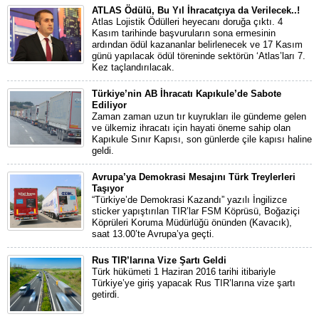
ATLAS Ödülü, Bu Yıl İhracatçıya da Verilecek..!
Atlas Lojistik Ödülleri heyecanı doruğa çıktı. 4
Kasım tarihinde başvuruların sona ermesinin
ardından ödül kazananlar belirlenecek ve 17 Kasım
günü yapılacak ödül töreninde sektörün ‘Atlas’ları 7.
Kez taçlandırılacak.
Türkiye’nin AB İhracatı Kapıkule’de Sabote
Ediliyor
Zaman zaman uzun tır kuyrukları ile gündeme gelen
ve ülkemiz ihracatı için hayati öneme sahip olan
Kapıkule Sınır Kapısı, son günlerde çile kapısı haline
geldi.
Avrupa’ya Demokrasi Mesajını Türk Treylerleri
Taşıyor
“Türkiye’de Demokrasi Kazandı” yazılı İngilizce
sticker yapıştırılan TIR’lar FSM Köprüsü, Boğaziçi
Köprüleri Koruma Müdürlüğü önünden (Kavacık),
saat 13.00’te Avrupa’ya geçti.
Rus TIR’larına Vize Şartı Geldi
Türk hükümeti 1 Haziran 2016 tarihi itibariyle
Türkiye’ye giriş yapacak Rus TIR’larına vize şartı
getirdi.