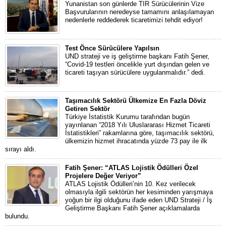
Yunanistan son günlerde TIR Sürücülerinin Vize
Başvurularının neredeyse tamamını anlaşılamayan
nedenlerle reddederek ticaretimizi tehdit ediyor!
Test Önce Sürücülere Yapılsın
UND strateji ve iş geliştirme başkanı Fatih Şener,
“Covid-19 testleri öncelikle yurt dışından gelen ve
ticareti taşıyan sürücülere uygulanmalıdır.” dedi.
Taşımacılık Sektörü Ülkemize En Fazla Döviz
Getiren Sektör
Türkiye İstatistik Kurumu tarafından bugün
yayınlanan “2018 Yılı Uluslararası Hizmet Ticareti
İstatistikleri” rakamlarına göre, taşımacılık sektörü,
ülkemizin hizmet ihracatında yüzde 73 pay ile ilk
sırayı aldı.
Fatih Şener: “ATLAS Lojistik Ödülleri Özel
Projelere Değer Veriyor”
ATLAS Lojistik Ödülleri’nin 10. Kez verilecek
olmasıyla ilgili sektörün her kesiminden yarışmaya
yoğun bir ilgi olduğunu ifade eden UND Strateji / İş
Geliştirme Başkanı Fatih Şener açıklamalarda
bulundu.