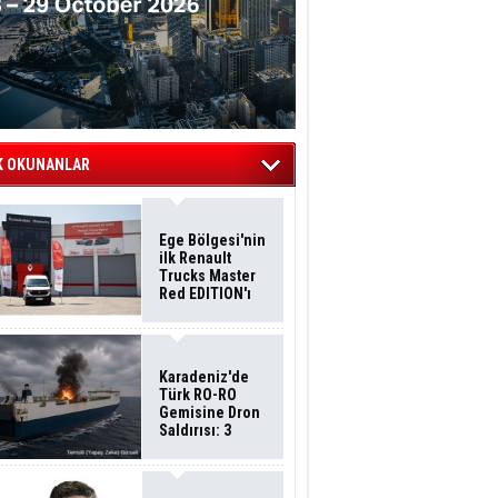
K OKUNANLAR
Ege Bölgesi'nin
ilk Renault
Trucks Master
Red EDITION'ı
ÖKN Lojistik
Filosuna Katıldı
Karadeniz'de
Türk RO-RO
Gemisine Dron
Saldırısı: 3
Mürettebatın
Durumu Ağır