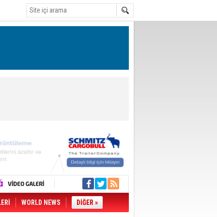
LERİ
WORLD NEWS
DİĞER »