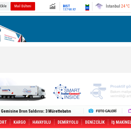
İstanbul
24 °C
13798.82
 Ekle
Mail Bülteni
Ankara
27 °C
Altın
6497.32
Dolar
47.6126
Euro
54.8163
lt Trucks Master Red EDITION'ı ÖKN Lojistik
Gemisine Dron Saldırısı: 3 Mürettebatın
o CCO'su Oldu
tçıya 49 Destinasyonda İndirimli Taşıma
er Aybir Lojistik Filosuna Katıldı
ORT
KARGO
HAVAYOLU
DEMİRYOLU
DENİZCİLİK
İŞ MAKİNE
 Hava Kargo Haziran 2026 Döneminde %8.5