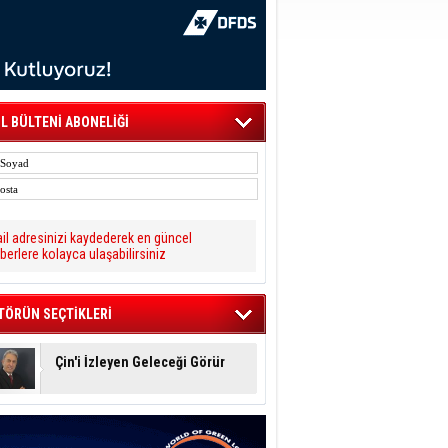
L BÜLTENİ ABONELİĞİ
il adresinizi kaydederek en güncel
berlere kolayca ulaşabilirsiniz
TÖRÜN SEÇTİKLERİ
Çin'i İzleyen Geleceği Görür