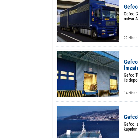
Gefco 
Gefco Gr
milyar A
22 Nisan
Gefco
İmzal
Gefco Tü
ile dep
14 Nisan 
Gefco’
Gefco, s
kapıdan 