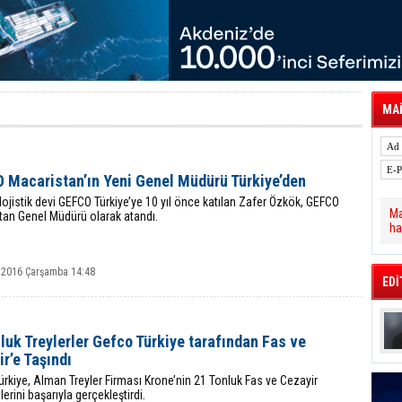
tal Dergi)
rür
önetimini Dijitalleştiriyor
thens in June, Up 8.5%
ia ile Güçlendirdi
 Saadia Zahidi Getirildi. IATA Tarihinde İlk
ia Zahidi as Director General
MAİ
a Ankara ile Hizmet Ağını Güçlendirdi
spress’e 10 Adet T520 Çekici Teslim Etti
 Macaristan’ın Yeni Genel Müdürü Türkiye’den
lojistik devi GEFCO Türkiye’ye 10 yıl önce katılan Zafer Özkök, GEFCO
Ma
tan Genel Müdürü olarak atandı.
ha
 2016 Çarşamba 14:48
EDİ
luk Treylerler Gefco Türkiye tarafından Fas ve
r’e Taşındı
rkiye, Alman Treyler Firması Krone’nin 21 Tonluk Fas ve Cezayir
erini başarıyla gerçekleştirdi.