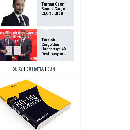
Turhan Özen
Saudia Cargo
CCO'su Oldu
Turkish
Cargo’dan
İhracatçıya 49
Destinasyonda
İndirimli Taşıma
BU AY
|
BU HAFTA
|
DÜN