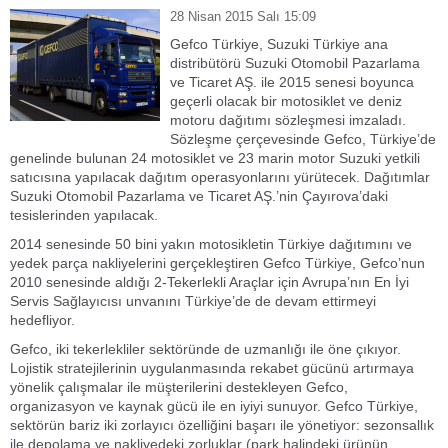
28 Nisan 2015 Salı 15:09
Gefco Türkiye, Suzuki Türkiye ana
distribütörü Suzuki Otomobil Pazarlama
ve Ticaret AŞ. ile 2015 senesi boyunca
geçerli olacak bir motosiklet ve deniz
motoru dağıtımı sözleşmesi imzaladı.
Sözleşme çerçevesinde Gefco, Türkiye’de
genelinde bulunan 24 motosiklet ve 23 marin motor Suzuki yetkili
satıcısına yapılacak dağıtım operasyonlarını yürütecek. Dağıtımlar
Suzuki Otomobil Pazarlama ve Ticaret AŞ.’nin Çayırova’daki
tesislerinden yapılacak.
2014 senesinde 50 bini yakın motosikletin Türkiye dağıtımını ve
yedek parça nakliyelerini gerçekleştiren Gefco Türkiye, Gefco’nun
2010 senesinde aldığı 2-Tekerlekli Araçlar için Avrupa’nın En İyi
Servis Sağlayıcısı unvanını Türkiye’de de devam ettirmeyi
hedefliyor.
Gefco, iki tekerlekliler sektöründe de uzmanlığı ile öne çıkıyor.
Lojistik stratejilerinin uygulanmasında rekabet gücünü artırmaya
yönelik çalışmalar ile müşterilerini destekleyen Gefco,
organizasyon ve kaynak gücü ile en iyiyi sunuyor. Gefco Türkiye,
sektörün bariz iki zorlayıcı özelliğini başarı ile yönetiyor: sezonsallık
ile depolama ve nakliyedeki zorluklar (park halindeki ürünün