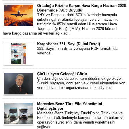
Ortadoğu Krizine Karşın Hava Kargo Haziran 2026
Döneminde %8.5 Büyüdü
THY ve Pegasus dahil 370’in üzerinde havayolu
şirketini çatısı altında toplayan ve sivil havacılık
trafiğinin % 85’ini temsil eden Uluslararası Hava
Taşımacılığı Birliği (IATA), Haziran 2026 küresel
hava kargo pazarına ait verileri açıkladı.
KargoHaber 331. Sayı (Dijital Dergi)
331. Sayımızın dijital versiyonu PDF formatında
yayında.
Çin'i İzleyen Geleceği Görür
Çin denildiğinde durup iki kere düşünmek gerekiyor.
Sürekli büyüyen, dönüşen ve küresel ekonomiye yön
veren devasa bir organizmadan söz ediyoruz.
Mercedes-Benz Türk Filo Yönetimini
Dijitalleştiriyor
Mercedes-Benz Türk; My TruckPoint, TruckLive ve
Fleetboard çözümleriyle kamyon filolarının bakım ve
operasyon süreçlerini daha verimli yönetmesini
sağlıyor.