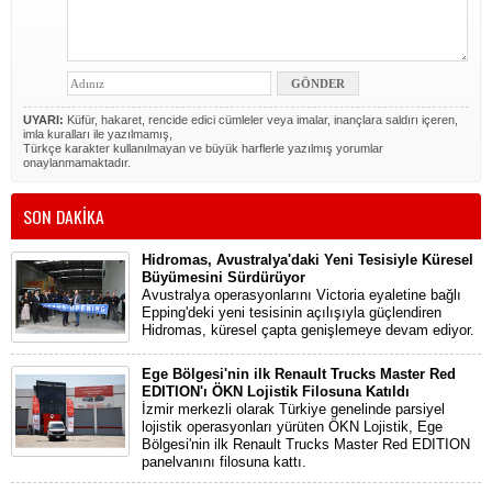
UYARI:
Küfür, hakaret, rencide edici cümleler veya imalar, inançlara saldırı içeren,
imla kuralları ile yazılmamış,
Türkçe karakter kullanılmayan ve büyük harflerle yazılmış yorumlar
onaylanmamaktadır.
SON DAKİKA
Hidromas, Avustralya'daki Yeni Tesisiyle Küresel
Büyümesini Sürdürüyor
Avustralya operasyonlarını Victoria eyaletine bağlı
Epping'deki yeni tesisinin açılışıyla güçlendiren
Hidromas, küresel çapta genişlemeye devam ediyor.
Ege Bölgesi'nin ilk Renault Trucks Master Red
EDITION'ı ÖKN Lojistik Filosuna Katıldı
İzmir merkezli olarak Türkiye genelinde parsiyel
lojistik operasyonları yürüten ÖKN Lojistik, Ege
Bölgesi'nin ilk Renault Trucks Master Red EDITION
panelvanını filosuna kattı.