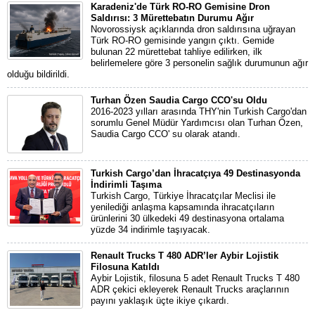
Karadeniz'de Türk RO-RO Gemisine Dron
Saldırısı: 3 Mürettebatın Durumu Ağır
Novorossiysk açıklarında dron saldırısına uğrayan
Türk RO-RO gemisinde yangın çıktı. Gemide
bulunan 22 mürettebat tahliye edilirken, ilk
belirlemelere göre 3 personelin sağlık durumunun ağır
olduğu bildirildi.
Turhan Özen Saudia Cargo CCO'su Oldu
2016-2023 yılları arasında THY'nin Turkish Cargo'dan
sorumlu Genel Müdür Yardımcısı olan Turhan Özen,
Saudia Cargo CCO' su olarak atandı.
Turkish Cargo’dan İhracatçıya 49 Destinasyonda
İndirimli Taşıma
Turkish Cargo, Türkiye İhracatçılar Meclisi ile
yenilediği anlaşma kapsamında ihracatçıların
ürünlerini 30 ülkedeki 49 destinasyona ortalama
yüzde 34 indirimle taşıyacak.
Renault Trucks T 480 ADR’ler Aybir Lojistik
Filosuna Katıldı
Aybir Lojistik, filosuna 5 adet Renault Trucks T 480
ADR çekici ekleyerek Renault Trucks araçlarının
payını yaklaşık üçte ikiye çıkardı.