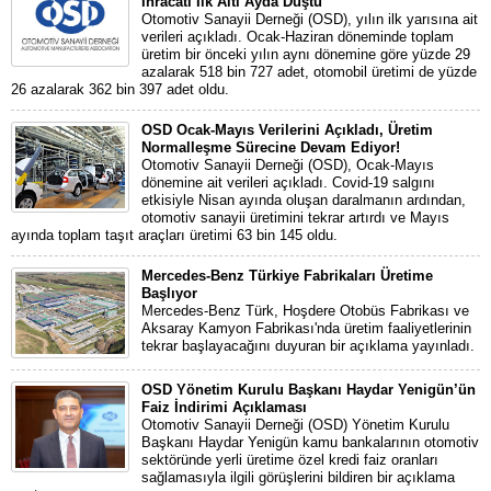
İhracatı İlk Altı Ayda Düştü
Otomotiv Sanayii Derneği (OSD), yılın ilk yarısına ait
verileri açıkladı. Ocak-Haziran döneminde toplam
üretim bir önceki yılın aynı dönemine göre yüzde 29
azalarak 518 bin 727 adet, otomobil üretimi de yüzde
26 azalarak 362 bin 397 adet oldu.
OSD Ocak-Mayıs Verilerini Açıkladı, Üretim
Normalleşme Sürecine Devam Ediyor!
Otomotiv Sanayii Derneği (OSD), Ocak-Mayıs
dönemine ait verileri açıkladı. Covid-19 salgını
etkisiyle Nisan ayında oluşan daralmanın ardından,
otomotiv sanayii üretimini tekrar artırdı ve Mayıs
ayında toplam taşıt araçları üretimi 63 bin 145 oldu.
Mercedes-Benz Türkiye Fabrikaları Üretime
Başlıyor
Mercedes-Benz Türk, Hoşdere Otobüs Fabrikası ve
Aksaray Kamyon Fabrikası'nda üretim faaliyetlerinin
tekrar başlayacağını duyuran bir açıklama yayınladı.
OSD Yönetim Kurulu Başkanı Haydar Yenigün’ün
Faiz İndirimi Açıklaması
Otomotiv Sanayii Derneği (OSD) Yönetim Kurulu
Başkanı Haydar Yenigün kamu bankalarının otomotiv
sektöründe yerli üretime özel kredi faiz oranları
sağlamasıyla ilgili görüşlerini bildiren bir açıklama