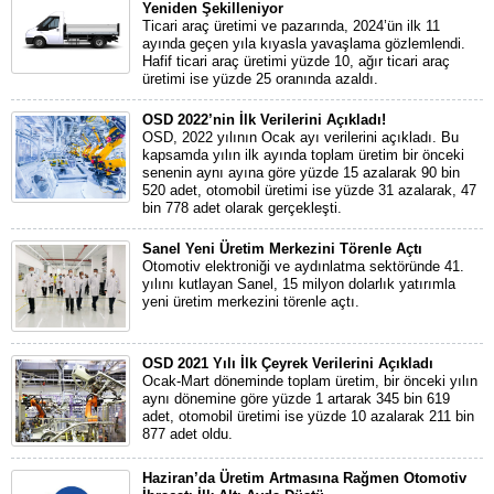
Yeniden Şekilleniyor
Ticari araç üretimi ve pazarında, 2024’ün ilk 11
ayında geçen yıla kıyasla yavaşlama gözlemlendi.
Hafif ticari araç üretimi yüzde 10, ağır ticari araç
üretimi ise yüzde 25 oranında azaldı.
OSD 2022’nin İlk Verilerini Açıkladı!
OSD, 2022 yılının Ocak ayı verilerini açıkladı. Bu
kapsamda yılın ilk ayında toplam üretim bir önceki
senenin aynı ayına göre yüzde 15 azalarak 90 bin
520 adet, otomobil üretimi ise yüzde 31 azalarak, 47
bin 778 adet olarak gerçekleşti.
Sanel Yeni Üretim Merkezini Törenle Açtı
Otomotiv elektroniği ve aydınlatma sektöründe 41.
yılını kutlayan Sanel, 15 milyon dolarlık yatırımla
yeni üretim merkezini törenle açtı.
OSD 2021 Yılı İlk Çeyrek Verilerini Açıkladı
Ocak-Mart döneminde toplam üretim, bir önceki yılın
aynı dönemine göre yüzde 1 artarak 345 bin 619
adet, otomobil üretimi ise yüzde 10 azalarak 211 bin
877 adet oldu.
Haziran’da Üretim Artmasına Rağmen Otomotiv