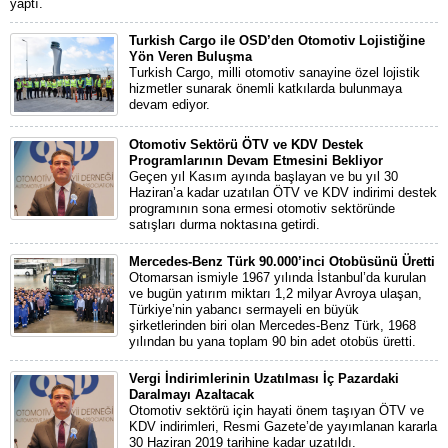
yaptı.
Turkish Cargo ile OSD’den Otomotiv Lojistiğine
Yön Veren Buluşma
Turkish Cargo, milli otomotiv sanayine özel lojistik
hizmetler sunarak önemli katkılarda bulunmaya
devam ediyor.
Otomotiv Sektörü ÖTV ve KDV Destek
Programlarının Devam Etmesini Bekliyor
Geçen yıl Kasım ayında başlayan ve bu yıl 30
Haziran’a kadar uzatılan ÖTV ve KDV indirimi destek
programının sona ermesi otomotiv sektöründe
satışları durma noktasına getirdi.
Mercedes-Benz Türk 90.000’inci Otobüsünü Üretti
Otomarsan ismiyle 1967 yılında İstanbul’da kurulan
ve bugün yatırım miktarı 1,2 milyar Avroya ulaşan,
Türkiye’nin yabancı sermayeli en büyük
şirketlerinden biri olan Mercedes-Benz Türk, 1968
yılından bu yana toplam 90 bin adet otobüs üretti.
Vergi İndirimlerinin Uzatılması İç Pazardaki
Daralmayı Azaltacak
Otomotiv sektörü için hayati önem taşıyan ÖTV ve
KDV indirimleri, Resmi Gazete’de yayımlanan kararla
30 Haziran 2019 tarihine kadar uzatıldı.