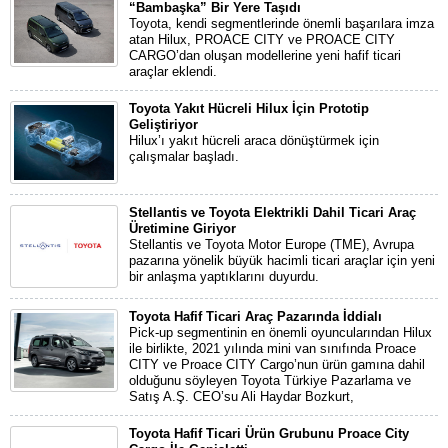
“Bambaşka” Bir Yere Taşıdı
Toyota, kendi segmentlerinde önemli başarılara imza
atan Hilux, PROACE CITY ve PROACE CITY
CARGO’dan oluşan modellerine yeni hafif ticari
araçlar eklendi.
Toyota Yakıt Hücreli Hilux İçin Prototip
Geliştiriyor
Hilux’ı yakıt hücreli araca dönüştürmek için
çalışmalar başladı.
Stellantis ve Toyota Elektrikli Dahil Ticari Araç
Üretimine Giriyor
Stellantis ve Toyota Motor Europe (TME), Avrupa
pazarına yönelik büyük hacimli ticari araçlar için yeni
bir anlaşma yaptıklarını duyurdu.
Toyota Hafif Ticari Araç Pazarında İddialı
Pick-up segmentinin en önemli oyuncularından Hilux
ile birlikte, 2021 yılında mini van sınıfında Proace
CITY ve Proace CITY Cargo’nun ürün gamına dahil
olduğunu söyleyen Toyota Türkiye Pazarlama ve
Satış A.Ş. CEO’su Ali Haydar Bozkurt,
Toyota Hafif Ticari Ürün Grubunu Proace City