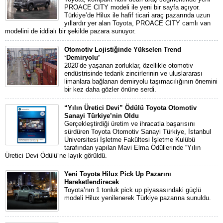
PROACE CITY modeli ile yeni bir sayfa açıyor.
Türkiye’de Hilux ile hafif ticari araç pazarında uzun
yıllardır yer alan Toyota, PROACE CITY camlı van
modelini de iddialı bir şekilde pazara sunuyor.
Otomotiv Lojistiğinde Yükselen Trend
‘Demiryolu’
2020’de yaşanan zorluklar, özellikle otomotiv
endüstrisinde tedarik zincirlerinin ve uluslararası
limanlara bağlanan demiryolu taşımacılığının önemini
bir kez daha gözler önüne serdi.
“Yılın Üretici Devi” Ödülü Toyota Otomotiv
Sanayi Türkiye’nin Oldu
Gerçekleştirdiği üretim ve ihracatla başarısını
sürdüren Toyota Otomotiv Sanayi Türkiye, İstanbul
Üniversitesi İşletme Fakültesi İşletme Kulübü
tarafından yapılan Mavi Elma Ödüllerinde “Yılın
Üretici Devi Ödülü”ne layık görüldü.
Yeni Toyota Hilux Pick Up Pazarını
Hareketlendirecek
Toyota’nın 1 tonluk pick up piyasasındaki güçlü
modeli Hilux yenilenerek Türkiye pazarına sunuldu.