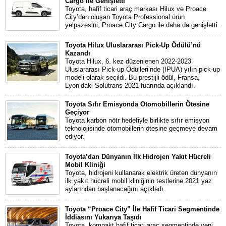
Cargo İle Genişletti
Toyota, hafif ticari araç markası Hilux ve Proace
City’den oluşan Toyota Professional ürün
yelpazesini, Proace City Cargo ile daha da genişletti.
Toyota Hilux Uluslararası Pick-Up Ödülü’nü
Kazandı
Toyota Hilux, 6. kez düzenlenen 2022-2023
Uluslararası Pick-up Ödülleri’nde (IPUA) yılın pick-up
modeli olarak seçildi. Bu prestijli ödül, Fransa,
Lyon’daki Solutrans 2021 fuarında açıklandı.
Toyota Sıfır Emisyonda Otomobillerin Ötesine
Geçiyor
Toyota karbon nötr hedefiyle birlikte sıfır emisyon
teknolojisinde otomobillerin ötesine geçmeye devam
ediyor.
Toyota’dan Dünyanın İlk Hidrojen Yakıt Hücreli
Mobil Kliniği
Toyota, hidrojeni kullanarak elektrik üreten dünyanın
ilk yakıt hücreli mobil kliniğinin testlerine 2021 yaz
aylarından başlanacağını açıkladı.
Toyota “Proace City” İle Hafif Ticari Segmentinde
İddiasını Yukarıya Taşıdı
Toyota, kompakt hafif ticari araç segmentinde yeni