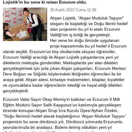
Lojistik’in bu sene ki rotası Erzurum oldu.
30 Aralık 2022 Cuma 11:39
Alışan Lojistik, "Alışan Mutluluk Taşıyor"
sloganı ile başlattığı ve Doğu illerini hedef
alan projesinin bu yıl ki etabı Erzurum
Valiliği'nin iş birliği ile gerçekleşti.
Her sene bir doğu ilimizde uygulanan
proje kapsamında bu yıl hedef il Erzurum
olarak seçildi. Erzurum’un köy okullarında okuyan öğrenciler,
Erzurum Valiliği aracılığı ile Alışan Lojistik çalışanlarına yeni yıl
dileklerini mektupla gönderdiler. Mektuplarda yer alan dilekleri
gerçekleştirmek için yola çıkan Alışan çalışanları, Erzurum Merkez
Dere Boğazı ve Söğütlü köylerindeki ilköğretim öğrencileri ile bir
araya geldi. Alışan ailesi, kırtasiye malzemeleri, kitaplar, kıyafetler
ve oyuncaklara kadar öğrencilerin istediği ve hayal ettiği dilekleri
gerçekleştirdi.
Erzurum Valisi Sayın Okay Memiş’in katkıları ve Erzurum İl Milli
Eğitim Müdürü Sayın Salih Kaygusuz’un katılımıyla gerçekleşen
törende konuşan Alışan Grup İcra Kurulu Üyesi Ayhan Özekin,
"Doğu illerimizi hedef alarak başlattığımız ‘Alışan Mutluluk Taşıyor’
projemizin bu sene dördüncü yılı. Dördüncü yılımızda Erzurumlu
yavrularımızla bir aradayız. Bizlere iletmiş oldukları yeni yıl