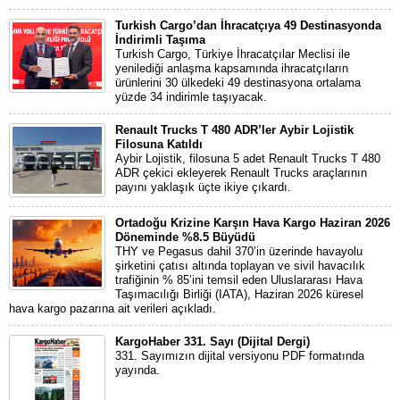
Turkish Cargo’dan İhracatçıya 49 Destinasyonda
İndirimli Taşıma
Turkish Cargo, Türkiye İhracatçılar Meclisi ile
yenilediği anlaşma kapsamında ihracatçıların
ürünlerini 30 ülkedeki 49 destinasyona ortalama
yüzde 34 indirimle taşıyacak.
Renault Trucks T 480 ADR’ler Aybir Lojistik
Filosuna Katıldı
Aybir Lojistik, filosuna 5 adet Renault Trucks T 480
ADR çekici ekleyerek Renault Trucks araçlarının
payını yaklaşık üçte ikiye çıkardı.
Ortadoğu Krizine Karşın Hava Kargo Haziran 2026
Döneminde %8.5 Büyüdü
THY ve Pegasus dahil 370’in üzerinde havayolu
şirketini çatısı altında toplayan ve sivil havacılık
trafiğinin % 85’ini temsil eden Uluslararası Hava
Taşımacılığı Birliği (IATA), Haziran 2026 küresel
hava kargo pazarına ait verileri açıkladı.
KargoHaber 331. Sayı (Dijital Dergi)
331. Sayımızın dijital versiyonu PDF formatında
yayında.