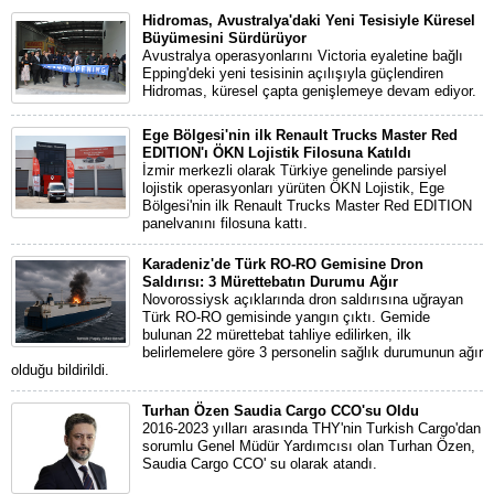
Hidromas, Avustralya'daki Yeni Tesisiyle Küresel
Büyümesini Sürdürüyor
Avustralya operasyonlarını Victoria eyaletine bağlı
Epping'deki yeni tesisinin açılışıyla güçlendiren
Hidromas, küresel çapta genişlemeye devam ediyor.
Ege Bölgesi'nin ilk Renault Trucks Master Red
EDITION'ı ÖKN Lojistik Filosuna Katıldı
İzmir merkezli olarak Türkiye genelinde parsiyel
lojistik operasyonları yürüten ÖKN Lojistik, Ege
Bölgesi'nin ilk Renault Trucks Master Red EDITION
panelvanını filosuna kattı.
Karadeniz'de Türk RO-RO Gemisine Dron
Saldırısı: 3 Mürettebatın Durumu Ağır
Novorossiysk açıklarında dron saldırısına uğrayan
Türk RO-RO gemisinde yangın çıktı. Gemide
bulunan 22 mürettebat tahliye edilirken, ilk
belirlemelere göre 3 personelin sağlık durumunun ağır
olduğu bildirildi.
Turhan Özen Saudia Cargo CCO'su Oldu
2016-2023 yılları arasında THY'nin Turkish Cargo'dan
sorumlu Genel Müdür Yardımcısı olan Turhan Özen,
Saudia Cargo CCO' su olarak atandı.