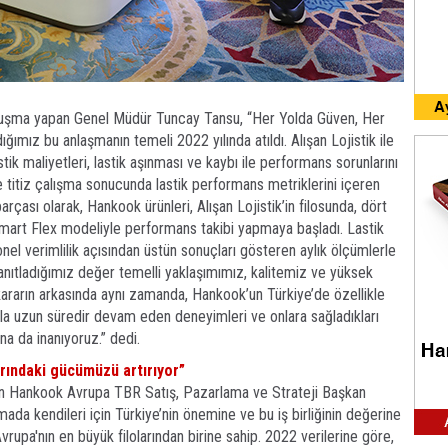
uşma yapan Genel Müdür Tuncay Tansu, “Her Yolda Güven, Her
ımız bu anlaşmanın temeli 2022 yılında atıldı. Alışan Lojistik ile
k maliyetleri, lastik aşınması ve kaybı ile performans sorunlarını
e titiz çalışma sonucunda lastik performans metriklerini içeren
parçası olarak, Hankook ürünleri, Alışan Lojistik’in filosunda, dört
Smart Flex modeliyle performans takibi yapmaya başladı. Lastik
el verimlilik açısından üstün sonuçları gösteren aylık ölçümlerle
kanıtladığımız değer temelli yaklaşımımız, kalitemiz ve yüksek
kararın arkasında aynı zamanda, Hankook’un Türkiye’de özellikle
larla uzun süredir devam eden deneyimleri ve onlara sağladıkları
na da inanıyoruz.” dedi.
arındaki gücümüzü artırıyor”
len Hankook Avrupa TBR Satış, Pazarlama ve Strateji Başkan
a kendileri için Türkiye’nin önemine ve bu iş birliğinin değerine
vrupa'nın en büyük filolarından birine sahip. 2022 verilerine göre,