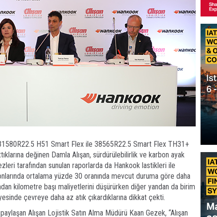
1580R22.5 H51 Smart Flex ile 38565R22.5 Smart Flex TH31+
attıklarına değinen Damla Alışan, sürdürülebilirlik ve karbon ayak
eri tarafından sunulan raporlarda da Hankook lastikleri ile
yonlarında ortalama yüzde 30 oranında mevcut duruma göre daha
andan kilometre başı maliyetlerini düşürürken diğer yandan da birim
yesinde çevreye daha az atık çıkardıklarına dikkat çekti.
rı paylaşan Alışan Lojistik Satın Alma Müdürü Kaan Gezek, “Alışan