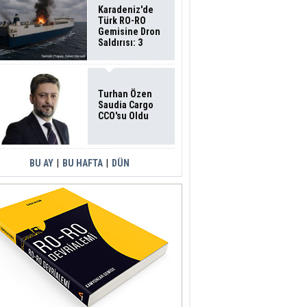
Karadeniz'de
Türk RO-RO
Gemisine Dron
Saldırısı: 3
Mürettebatın
Durumu Ağır
Turhan Özen
Saudia Cargo
CCO'su Oldu
BU AY
|
BU HAFTA
|
DÜN