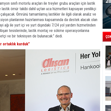
myon sınıfı motorlu araçları ile treyler grubu araçları için lastik
e lastik ömür takibi dahil uçtan uca hizmetleri kapsayan yenilikçi
ışacak. Ömrünü tamamlamış lastikler ile ilgili olarak analiz ve
ksiyon planlarının hazırlanması kapsamında da destek alacak olan
yi ağı ile yurt içi ve yurt dışındaki 7/24 yol yardım hizmetinden
ışan tesislerinde, lastik montaj ve sökme operasyonlarına
tçi ve bir teknisyen de bulunacak.” dedi.
ÇO
ir ortaklık kurduk”