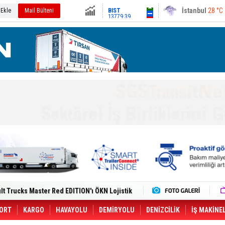
13779.39
Ankara
29 °C
 Ekle
Mail Bülteni
Altın
6659.71
Dolar
47.6791
Euro
55.1258
i Yeni Tesisiyle Küresel Büyümesini
lt Trucks Master Red EDITION'ı ÖKN Lojistik
Gemisine Dron Saldırısı: 3 Mürettebatın
o CCO'su Oldu
tçıya 49 Destinasyonda İndirimli Taşıma
ORT
KARGO
HAVAYOLU
DEMİRYOLU
DENİZCİLİK
İŞ MAKİNE
er Aybir Lojistik Filosuna Katıldı