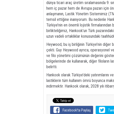
dünya ticari araç üretim sıralamasında 9. sır
hem iç pazar hem de Avrupa pazarı için önem
anlaşmanın, Lastik Yönetim Sistemimiz (TMS)
temsil ettiğine inanıyorum. Bu nedenle Hanko
Türkiye’nin en önemli lojistik firmalarından
birlikteliğimiz, Hankook’un Türk pazarındak
uzun vadeli ortaklıklar konusundaki taahhüdü
Heywood, bu iş birliğinin Türkiye’nin diğer
çekti. Guy Heywood ayrıca, operasyonel veri
ve filo yönetimi çözümünün değerini göster
bölgelerinde de kullanarak, diğer filoların l
belirtti.
Hankook olarak Türkiye’deki yatırımlarını 
lastiklerin tüm kullanım ömrü boyunca maks
indirmektir. Hankook olarak, 2028 yılı itiba
Facebook'ta Paylaş
Twe