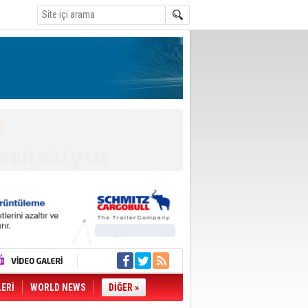
LERİ
WORLD NEWS
DİĞER »