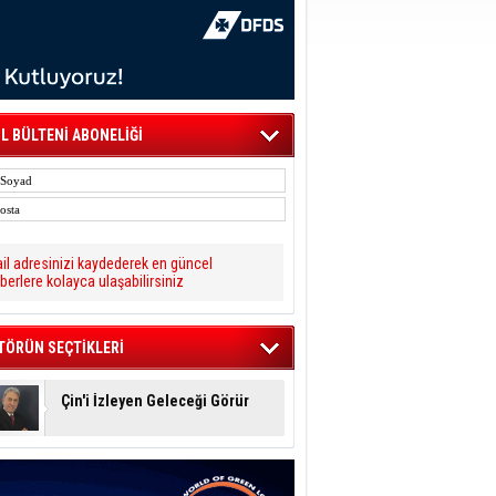
L BÜLTENİ ABONELİĞİ
il adresinizi kaydederek en güncel
berlere kolayca ulaşabilirsiniz
TÖRÜN SEÇTİKLERİ
Çin'i İzleyen Geleceği Görür