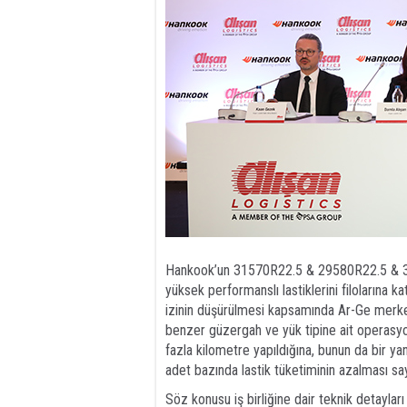
Hankook’un 31570R22.5 & 29580R22.5 & 3
yüksek performanslı lastiklerini filolarına k
izinin düşürülmesi kapsamında Ar-Ge merkezl
benzer güzergah ve yük tipine ait operas
fazla kilometre yapıldığına, bunun da bir y
adet bazında lastik tüketiminin azalması sa
Söz konusu iş birliğine dair teknik detayla