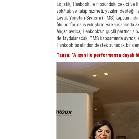
Lojistik, Hankook ile filosundaki çekici ve ka
sök/tak ve takip hizmeti, yazılım desteği il
Lastik Yönetim Sistemi (TMS) kapsamında çal
filo performans iyileştirmesi kapsamında a
Alışan ayrıca, Hankook’un güçlü partner / ba
de faydalanacak. TMS kapsamında ayrıca, Al
Hankook tarafından destek sunacak bir dene
Tansu: “Alışan ile performansa dayalı b