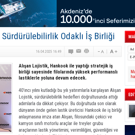
 Hava Kargo Haziran 2026 Döneminde %8.5
tal Dergi)
rür
önetimini Dijitalleştiriyor
thens in June, Up 8.5%
ia ile Güçlendirdi
Sürdürülebilirlik Odaklı İş Birliği
 Saadia Zahidi Getirildi. IATA Tarihinde İlk
MAİ
ia Zahidi as Director General
a Ankara ile Hizmet Ağını Güçlendirdi
16.04.2025 16:49
Alışan Lojistik, Hankook ile yaptığı stratejik iş
birliği sayesinde filolarında yüksek performanslı
Ma
ha
lastiklerle yoluna devam edecek.
40’ıncı yılını kutladığı bu yılı yatırımlarla karşılayan Alışan
EDİ
Lojistik, sürdürülebilirlik hedefleri doğrultusunda attığı
adımlarla da dikkat çekiyor. Bu doğrultuda son olarak
dünyanın önde gelen lastik üreticisi Hankook ile iş birliği
anlaşmasına imza atan Alışan, filosundaki çekici ve
kamyon sınıfı motorlu araçlar ile treyler grubu
araçlarının lastik yönetimini, verimliliğini, güvenliğini ve