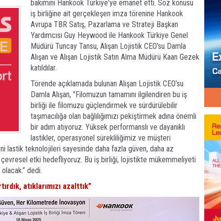
bakımını Hankook Türkiye'ye emanet etti. Söz konusu
iş birliğine ait gerçekleşen imza törenine Hankook
Avrupa TBR Satış, Pazarlama ve Strateji Başkan
Yardımcısı Guy Heywood ile Hankook Türkiye Genel
Müdürü Tuncay Tansu, Alışan Lojistik CEO’su Damla
Alışan ve Alışan Lojistik Satın Alma Müdürü Kaan Gezek
katıldılar.
Törende açıklamada bulunan Alışan Lojistik CEO’su
Damla Alışan, "Filomuzun tamamını ilgilendiren bu iş
birliği ile filomuzu güçlendirmek ve sürdürülebilir
taşımacılığa olan bağlılığımızı pekiştirmek adına önemli
bir adım atıyoruz. Yüksek performanslı ve dayanıklı
lastikler, operasyonel sürekliliğimiz ve müşteri
i lastik teknolojileri sayesinde daha fazla güven, daha az
evresel etki hedefliyoruz. Bu iş birliği, lojistikte mükemmeliyeti
olacak.” dedi.
tırdık, atıklarımızı azalttık”