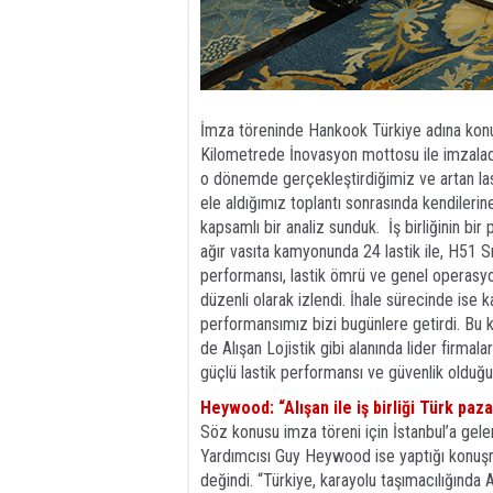
İmza töreninde Hankook Türkiye adına kon
Kilometrede İnovasyon mottosu ile imzaladığ
o dönemde gerçekleştirdiğimiz ve artan lasti
ele aldığımız toplantı sonrasında kendilerin
kapsamlı bir analiz sunduk. İş birliğinin bir 
ağır vasıta kamyonunda 24 lastik ile, H51 
performansı, lastik ömrü ve genel operasyon
düzenli olarak izlendi. İhale sürecinde ise 
performansımız bizi bugünlere getirdi. Bu 
de Alışan Lojistik gibi alanında lider firma
güçlü lastik performansı ve güvenlik olduğu
Heywood: “Alışan ile iş birliği Türk paz
Söz konusu imza töreni için İstanbul’a ge
Yardımcısı Guy Heywood ise yaptığı konuşmad
değindi. “Türkiye, karayolu taşımacılığında A