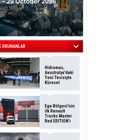
K OKUNANLAR
Hidromas,
Avustralya'daki
Yeni Tesisiyle
Küresel
Büyümesini
Sürdürüyor
Ege Bölgesi'nin
ilk Renault
Trucks Master
Red EDITION'ı
ÖKN Lojistik
Filosuna Katıldı