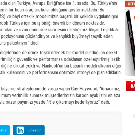
ada olan Türkiye, Avrupa Birliği'nde ise 1. sırada. Bu, Türkiye'nin
li bir ticari araç üreticisi olduğunu göstermektedir. Bu
 ve bayi ortaklık modelimizin başarılı bir şekilde uygulandığını
ok Türkiye için bu iş birliği önemli bir dönüm noktasıdır.
 biri olan ve uzun dönemde sürmesini dilediğimiz Alışan Lojistik ile
i pozisyonunu güçlendiriyor ve karşılıklı büyümeyi teşvik eden
nü pekiştiriyor” dedi.
 bölgelerinde de örnek teşkil edecek bir model sunduğuna dikkat
mliliğin güvenlik ve performansa odaklanan özelleştirilmiş lastik
diğine dikkat çekti ve Hankook’un bu başarılı modeli ülkenin diğer
astik kullanımını ve performansını optimize etmeyi de planladıklarını
B
ve büyüme stratejilerine de vurgu yapan Guy Heywood, “Amacımız,
imum verimlilik sunarak müşterilerimizin karbon ayak izini en aza
rıyla pazar payımızı yüzde 15’e çıkarmayı hedefliyoruz” dedi.
etle
LinkedIn