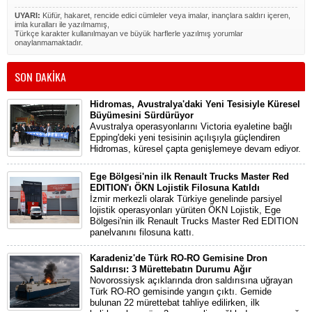
UYARI:
Küfür, hakaret, rencide edici cümleler veya imalar, inançlara saldırı içeren,
imla kuralları ile yazılmamış,
Türkçe karakter kullanılmayan ve büyük harflerle yazılmış yorumlar
onaylanmamaktadır.
SON DAKİKA
Hidromas, Avustralya'daki Yeni Tesisiyle Küresel
Büyümesini Sürdürüyor
Avustralya operasyonlarını Victoria eyaletine bağlı
Epping'deki yeni tesisinin açılışıyla güçlendiren
Hidromas, küresel çapta genişlemeye devam ediyor.
Ege Bölgesi'nin ilk Renault Trucks Master Red
EDITION'ı ÖKN Lojistik Filosuna Katıldı
İzmir merkezli olarak Türkiye genelinde parsiyel
lojistik operasyonları yürüten ÖKN Lojistik, Ege
Bölgesi'nin ilk Renault Trucks Master Red EDITION
panelvanını filosuna kattı.
Karadeniz'de Türk RO-RO Gemisine Dron
Saldırısı: 3 Mürettebatın Durumu Ağır
Novorossiysk açıklarında dron saldırısına uğrayan
Türk RO-RO gemisinde yangın çıktı. Gemide
bulunan 22 mürettebat tahliye edilirken, ilk