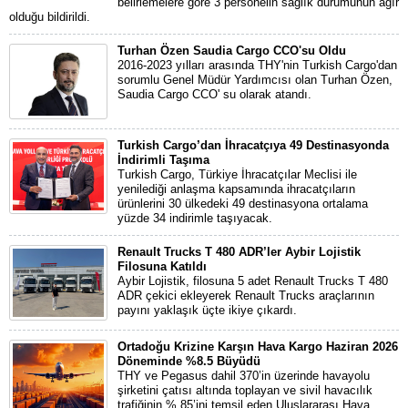
belirlemelere göre 3 personelin sağlık durumunun ağır
olduğu bildirildi.
Turhan Özen Saudia Cargo CCO'su Oldu
2016-2023 yılları arasında THY'nin Turkish Cargo'dan
sorumlu Genel Müdür Yardımcısı olan Turhan Özen,
Saudia Cargo CCO' su olarak atandı.
Turkish Cargo’dan İhracatçıya 49 Destinasyonda
İndirimli Taşıma
Turkish Cargo, Türkiye İhracatçılar Meclisi ile
yenilediği anlaşma kapsamında ihracatçıların
ürünlerini 30 ülkedeki 49 destinasyona ortalama
yüzde 34 indirimle taşıyacak.
Renault Trucks T 480 ADR’ler Aybir Lojistik
Filosuna Katıldı
Aybir Lojistik, filosuna 5 adet Renault Trucks T 480
ADR çekici ekleyerek Renault Trucks araçlarının
payını yaklaşık üçte ikiye çıkardı.
Ortadoğu Krizine Karşın Hava Kargo Haziran 2026
Döneminde %8.5 Büyüdü
THY ve Pegasus dahil 370’in üzerinde havayolu
şirketini çatısı altında toplayan ve sivil havacılık
trafiğinin % 85’ini temsil eden Uluslararası Hava