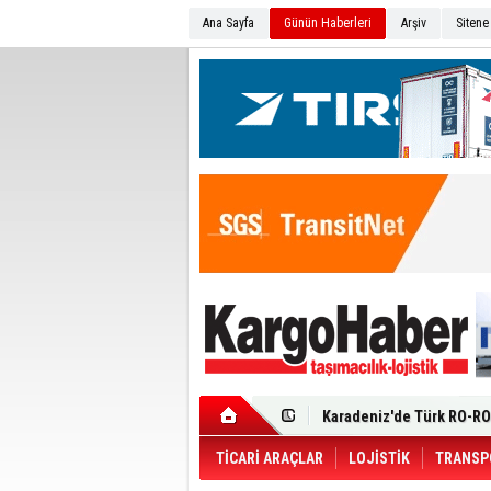
Ana Sayfa
Günün Haberleri
Arşiv
Sitene
Ege Bölgesi'nin ilk Renau
Filosuna Katıldı
Karadeniz'de Türk RO-RO 
Durumu Ağır
Turhan Özen Saudia Carg
Turkish Cargo’dan İhraca
Renault Trucks T 480 ADR’l
TİCARİ ARAÇLAR
LOJİSTİK
TRANSP
Ortadoğu Krizine Karşın