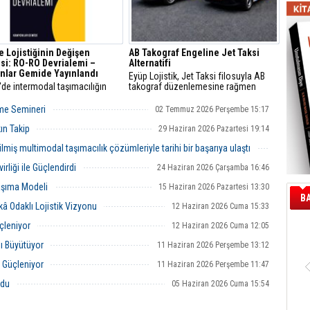
e Lojistiğinin Değişen
AB Takograf Engeline Jet Taksi
si: RO-RO Devrialemi –
Alternatifi
nlar Gemide Yayınlandı
Eyüp Lojistik, Jet Taksi filosuyla AB
'de intermodal taşımacılığın
takograf düzenlemesine rağmen
ine ve lojistik sektörünün
Avrupa’ya 48 saatte teslimat hizmetini
el dönüşümüne ışık tutan RO-
sürdürüyor.
rme Semineri
02 Temmuz 2026 Perşembe 15:17
rialemi – Kamyonlar Gemide,
la buluştu.
ın Takip
29 Haziran 2026 Pazartesi 19:14
lmiş multimodal taşımacılık çözümleriyle tarihi bir başarıya ulaştı
29 Haziran 2026 Pazartesi 14:08
liği ile Güçlendirdi
24 Haziran 2026 Çarşamba 16:46
Taşıma Modeli
15 Haziran 2026 Pazartesi 13:30
B
kâ Odaklı Lojistik Vizyonu
12 Haziran 2026 Cuma 15:33
çleniyor
12 Haziran 2026 Cuma 12:05
ı Büyütüyor
11 Haziran 2026 Perşembe 13:12
r Güçleniyor
11 Haziran 2026 Perşembe 11:47
ldu
05 Haziran 2026 Cuma 15:54