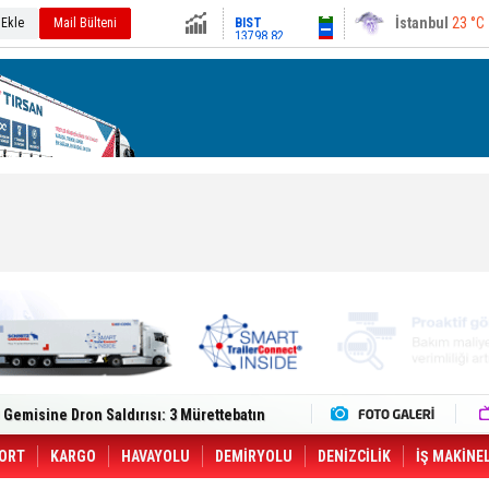
13798.82
Ankara
22 °C
 Ekle
Mail Bülteni
Altın
6511.59
Dolar
47.6705
Euro
54.9873
lt Trucks Master Red EDITION'ı ÖKN Lojistik
Gemisine Dron Saldırısı: 3 Mürettebatın
o CCO'su Oldu
tçıya 49 Destinasyonda İndirimli Taşıma
er Aybir Lojistik Filosuna Katıldı
ORT
KARGO
HAVAYOLU
DEMİRYOLU
DENİZCİLİK
İŞ MAKİNE
 Hava Kargo Haziran 2026 Döneminde %8.5