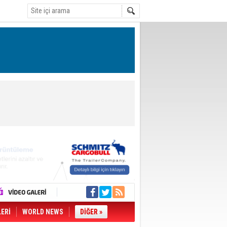
LERİ
WORLD NEWS
DİĞER »