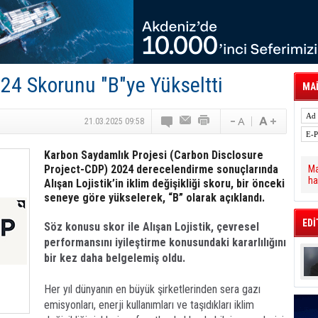
tal Dergi)
rür
önetimini Dijitalleştiriyor
thens in June, Up 8.5%
ia ile Güçlendirdi
 Saadia Zahidi Getirildi. IATA Tarihinde İlk
024 Skorunu "B"ye Yükseltti
ia Zahidi as Director General
MAİ
a Ankara ile Hizmet Ağını Güçlendirdi
spress’e 10 Adet T520 Çekici Teslim Etti
21.03.2025 09:58
Karbon Saydamlık Projesi (Carbon Disclosure
Project-CDP) 2024 derecelendirme sonuçlarında
Ma
ha
Alışan Lojistik’in iklim değişikliği skoru, bir önceki
seneye göre yükselerek, “B” olarak açıklandı.
EDİ
Söz konusu skor ile Alışan Lojistik, çevresel
performansını iyileştirme konusundaki kararlılığını
bir kez daha belgelemiş oldu.
Her yıl dünyanın en büyük şirketlerinden sera gazı
emisyonları, enerji kullanımları ve taşıdıkları iklim