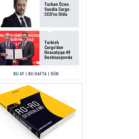
Turhan Özen
Saudia Cargo
CCO'su Oldu
Turkish
Cargo’dan
İhracatçıya 49
Destinasyonda
İndirimli Taşıma
BU AY
|
BU HAFTA
|
DÜN