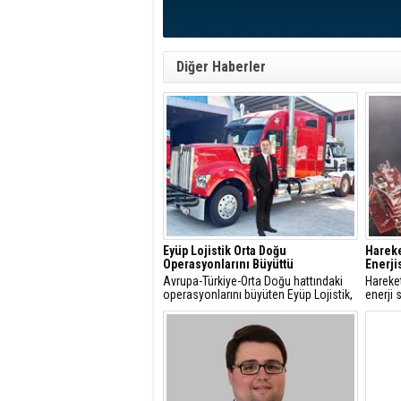
Diğer Haberler
Eyüp Lojistik Orta Doğu
Harek
Operasyonlarını Büyüttü
Enerji
Avrupa-Türkiye-Orta Doğu hattındaki
Hareke
operasyonlarını büyüten Eyüp Lojistik,
enerji 
Orta Doğu’ya gerçekleştirdiği aylık
dolarlı
sefer sayısını 500’e çıkardı.
Santral
başarı