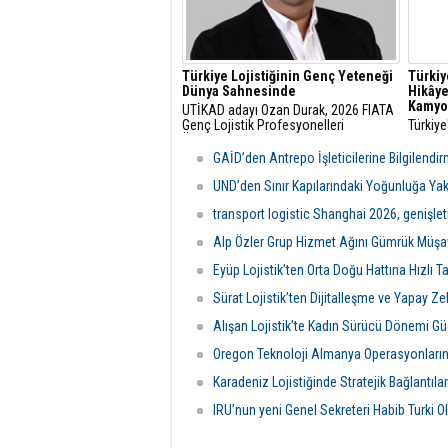
Türkiye Lojistiğinin Genç Yeteneği
Türkiy
Dünya Sahnesinde
Hikâye
Kamyo
UTİKAD adayı Ozan Durak, 2026 FIATA
Genç Lojistik Profesyonelleri
Türkiye
Ödülü’nde Avrupa Bölgesi Birincisi
gelişim
olarak Milano’da Türkiye’yi ve Avrupa
düşüns
GAİD’den Antrepo İşleticilerine Bilgilendi
Bölgesi’ni temsil etmeye hak kazandı.
RO Dev
okurlar
UND’den Sınır Kapılarındaki Yoğunluğa Yak
transport logistic Shanghai 2026, genişleti
Alp Özler Grup Hizmet Ağını Gümrük Müşavir
Eyüp Lojistik’ten Orta Doğu Hattına Hızlı 
Sürat Lojistik’ten Dijitalleşme ve Yapay Ze
Alışan Lojistik’te Kadın Sürücü Dönemi Gü
Oregon Teknoloji Almanya Operasyonların
Karadeniz Lojistiğinde Stratejik Bağlantıla
IRU’nun yeni Genel Sekreteri Habib Turki O