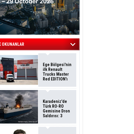
K OKUNANLAR
Ege Bölgesi'nin
ilk Renault
Trucks Master
Red EDITION'ı
ÖKN Lojistik
Filosuna Katıldı
Karadeniz'de
Türk RO-RO
Gemisine Dron
Saldırısı: 3
Mürettebatın
Durumu Ağır