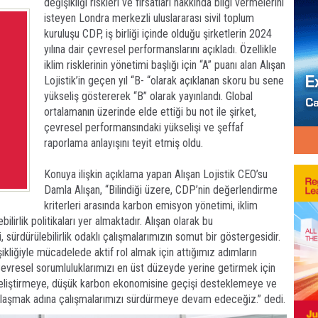
değişikliği riskleri ve fırsatları hakkında bilgi vermelerini
isteyen Londra merkezli uluslararası sivil toplum
kuruluşu CDP, iş birliği içinde olduğu şirketlerin 2024
yılına dair çevresel performanslarını açıkladı. Özellikle
iklim risklerinin yönetimi başlığı için “A” puanı alan Alışan
Lojistik’in geçen yıl “B- “olarak açıklanan skoru bu sene
yükseliş göstererek “B” olarak yayınlandı. Global
ortalamanın üzerinde elde ettiği bu not ile şirket,
çevresel performansındaki yükselişi ve şeffaf
raporlama anlayışını teyit etmiş oldu.
Konuya ilişkin açıklama yapan Alışan Lojistik CEO’su
Damla Alışan, “Bilindiği üzere, CDP’nin değerlendirme
kriterleri arasında karbon emisyon yönetimi, iklim
bilirlik politikaları yer almaktadır. Alışan olarak bu
rdürülebilirlik odaklı çalışmalarımızın somut bir göstergesidir.
kliğiyle mücadelede aktif rol almak için attığımız adımların
Çevresel sorumluluklarımızı en üst düzeyde yerine getirmek için
 geliştirmeye, düşük karbon ekonomisine geçişi desteklemeye ve
e ulaşmak adına çalışmalarımızı sürdürmeye devam edeceğiz.” dedi.