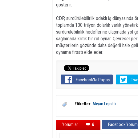
gösterir.
CDP, sürdürülebilirlik odaklı iş dünyasında ö
toplamda 130 trilyon dolarlık varlık yönetirk
sürdürülebilirlik hedeflerine ulaşmada yol 
sağlamada kritik bir rol oynar. Çevresel per
müşterilerin gözünde daha değerli hale geli
oynama fırsatı elde eder.
Facebook'ta Paylaş
Twe
Etiketler:
Alışan Lojistik
Yorumlar
0
Facebook Yoruml