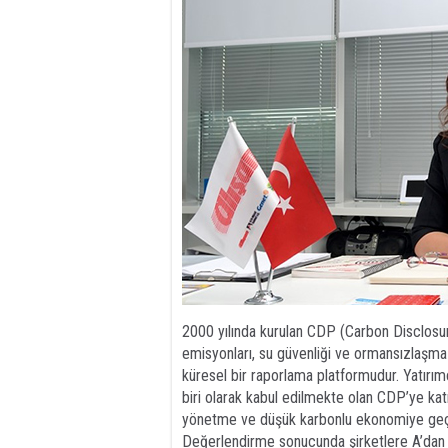
2000 yılında kurulan CDP (Carbon Disclosure
emisyonları, su güvenliği ve ormansızlaşma 
küresel bir raporlama platformudur. Yatırımc
biri olarak kabul edilmekte olan CDP’ye katıl
yönetme ve düşük karbonlu ekonomiye geçiş g
Değerlendirme sonucunda şirketlere A’dan D’y