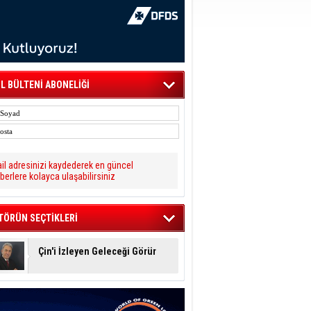
L BÜLTENİ ABONELİĞİ
il adresinizi kaydederek en güncel
berlere kolayca ulaşabilirsiniz
TÖRÜN SEÇTİKLERİ
Çin'i İzleyen Geleceği Görür