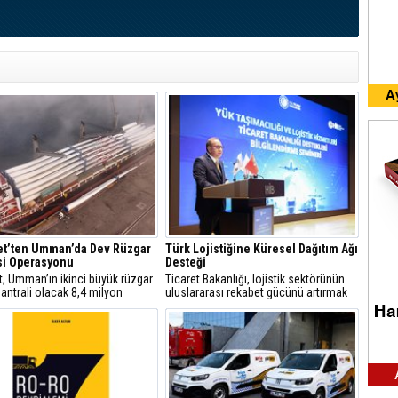
et’ten Umman’da Dev Rüzgar
Türk Lojistiğine Küresel Dağıtım Ağı
si Operasyonu
Desteği
t, Umman’ın ikinci büyük rüzgar
Ticaret Bakanlığı, lojistik sektörünün
santrali olacak 8,4 milyon
uluslararası rekabet gücünü artırmak
k Riyah 1&2 Rüzgar Enerji
amacıyla 13 farklı destek kalemini
i projesindeki operasyonlarını
devreye aldı.
yla tamamladı.