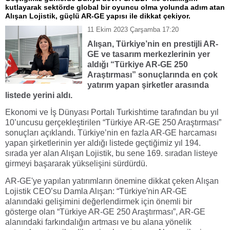
kutlayarak sektörde global bir oyuncu olma yolunda adım atan
Alışan Lojistik, güçlü AR-GE yapısı ile dikkat çekiyor.
11 Ekim 2023 Çarşamba 17:20
Alışan, Türkiye’nin en prestijli AR-
GE ve tasarım merkezlerinin yer
aldığı “Türkiye AR-GE 250
Araştırması” sonuçlarında en çok
yatırım yapan şirketler arasında
listede yerini aldı.
Ekonomi ve İş Dünyası Portalı Turkishtime tarafından bu yıl
10’uncusu gerçekleştirilen “Türkiye AR-GE 250 Araştırması”
sonuçları açıklandı. Türkiye’nin en fazla AR-GE harcaması
yapan şirketlerinin yer aldığı listede geçtiğimiz yıl 194.
sırada yer alan Alışan Lojistik, bu sene 169. sıradan listeye
girmeyi başararak yükselişini sürdürdü.
AR-GE'ye yapılan yatırımların önemine dikkat çeken Alışan
Lojistik CEO’su Damla Alışan: “Türkiye'nin AR-GE
alanındaki gelişimini değerlendirmek için önemli bir
gösterge olan “Türkiye AR-GE 250 Araştırması”, AR-GE
alanındaki farkındalığın artması ve bu alana yönelik