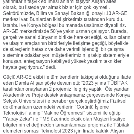
yatırımların teşvik edilmesi anlamı taşıyor. Alışan ailesi
olarak, bu listede yer almak bizler için çok kıymetli.
Sektörümüzde, Bilim ve Sanayi Bakanlığı onaylı 13 AR-GE
merkezi var. Bunlardan ikisi şirketimiz tarafından kuruldu.
İstanbul ve Konya bölgesi bu manada üssümüz diyebiliriz.
AR-GE merkezimizde 50’ye yakın uzman çalışıyor. Burada,
gerçek ve sanal dünyanın birlikte hareket ettiği, kullanıcıların
ve ulaşım araçlarının birbirleriyle iletişime geçtiği, böylelikle
de süreçlerin hatasız ve daha verimli işlendiği bir çalışma
sistemine odaklanıyor; müşterilerimizin iş takip sistemleriyle
konuşan, entegrasyon kabiliyeti yüksek yazılım teknikleri
hayata geçiriyoruz.” dedi.
Güçlü AR-GE ekibi ile tüm trendlerin takipçisi olduğunu ifade
eden Damla Alışan şöyle devam etti: “2023 yılına TÜBİTAK
tarafından onaylanan 2 projemiz ile giriş yaptık. Öte yandan
Akademik ve Proje destek anlaşmamız çerçevesinde Konya
Selçuk Üniversitesi ile beraber gerçekleştirdiğimiz Fiziksel
dokümanların üzerindeki verilerin "Görüntü İşleme
Teknolojisi" alınıp "Makine Öğrenmesi" sistemi ile eğitip
"Yapay Zeka" ile TMS üzerinde eksik olan Müşteri İrsaliye
bilgilerinin el değmeden tamamlanması projemiz ile Tübitak
elemeleri sonrası Teknofest 2023 için finale kaldık. Alışan