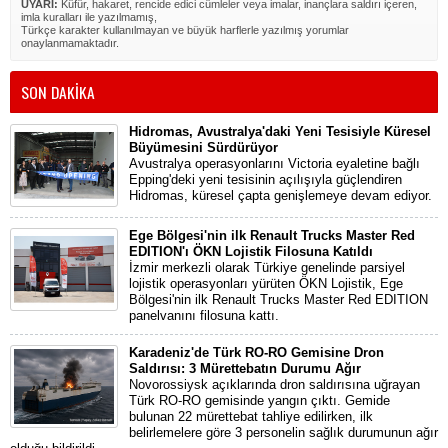
UYARI:
Küfür, hakaret, rencide edici cümleler veya imalar, inançlara saldırı içeren,
imla kuralları ile yazılmamış,
Türkçe karakter kullanılmayan ve büyük harflerle yazılmış yorumlar
onaylanmamaktadır.
SON DAKİKA
Hidromas, Avustralya'daki Yeni Tesisiyle Küresel
Büyümesini Sürdürüyor
Avustralya operasyonlarını Victoria eyaletine bağlı
Epping'deki yeni tesisinin açılışıyla güçlendiren
Hidromas, küresel çapta genişlemeye devam ediyor.
Ege Bölgesi'nin ilk Renault Trucks Master Red
EDITION'ı ÖKN Lojistik Filosuna Katıldı
İzmir merkezli olarak Türkiye genelinde parsiyel
lojistik operasyonları yürüten ÖKN Lojistik, Ege
Bölgesi'nin ilk Renault Trucks Master Red EDITION
panelvanını filosuna kattı.
Karadeniz'de Türk RO-RO Gemisine Dron
Saldırısı: 3 Mürettebatın Durumu Ağır
Novorossiysk açıklarında dron saldırısına uğrayan
Türk RO-RO gemisinde yangın çıktı. Gemide
bulunan 22 mürettebat tahliye edilirken, ilk
belirlemelere göre 3 personelin sağlık durumunun ağır