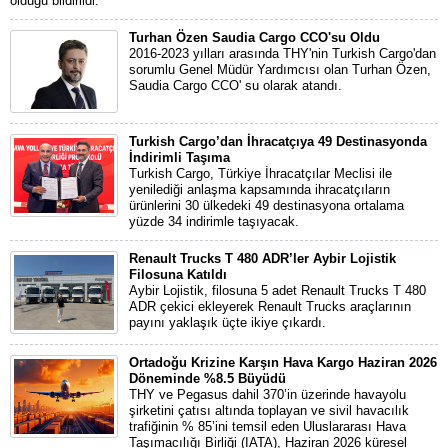
olduğu bildirildi.
Turhan Özen Saudia Cargo CCO'su Oldu
2016-2023 yılları arasında THY'nin Turkish Cargo'dan
sorumlu Genel Müdür Yardımcısı olan Turhan Özen,
Saudia Cargo CCO' su olarak atandı.
Turkish Cargo’dan İhracatçıya 49 Destinasyonda
İndirimli Taşıma
Turkish Cargo, Türkiye İhracatçılar Meclisi ile
yenilediği anlaşma kapsamında ihracatçıların
ürünlerini 30 ülkedeki 49 destinasyona ortalama
yüzde 34 indirimle taşıyacak.
Renault Trucks T 480 ADR’ler Aybir Lojistik
Filosuna Katıldı
Aybir Lojistik, filosuna 5 adet Renault Trucks T 480
ADR çekici ekleyerek Renault Trucks araçlarının
payını yaklaşık üçte ikiye çıkardı.
Ortadoğu Krizine Karşın Hava Kargo Haziran 2026
Döneminde %8.5 Büyüdü
THY ve Pegasus dahil 370’in üzerinde havayolu
şirketini çatısı altında toplayan ve sivil havacılık
trafiğinin % 85’ini temsil eden Uluslararası Hava
Taşımacılığı Birliği (IATA), Haziran 2026 küresel