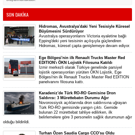
SON DAKİKA
Hidromas, Avustralya'daki Yeni Tesisiyle Küresel
Büyümesini Sürdürüyor
Avustralya operasyonlarını Victoria eyaletine bağlı
Epping'deki yeni tesisinin açılışıyla güçlendiren
Hidromas, küresel çapta genişlemeye devam ediyor.
Ege Bölgesi'nin ilk Renault Trucks Master Red
EDITION'ı ÖKN Lojistik Filosuna Katıldı
İzmir merkezli olarak Türkiye genelinde parsiyel
lojistik operasyonları yürüten ÖKN Lojistik, Ege
Bölgesi'nin ilk Renault Trucks Master Red EDITION
panelvanını filosuna kattı.
Karadeniz'de Türk RO-RO Gemisine Dron
Saldırısı: 3 Mürettebatın Durumu Ağır
Novorossiysk açıklarında dron saldırısına uğrayan
Türk RO-RO gemisinde yangın çıktı. Gemide
bulunan 22 mürettebat tahliye edilirken, ilk
belirlemelere göre 3 personelin sağlık durumunun ağır
olduğu bildirildi.
Turhan Özen Saudia Cargo CCO'su Oldu