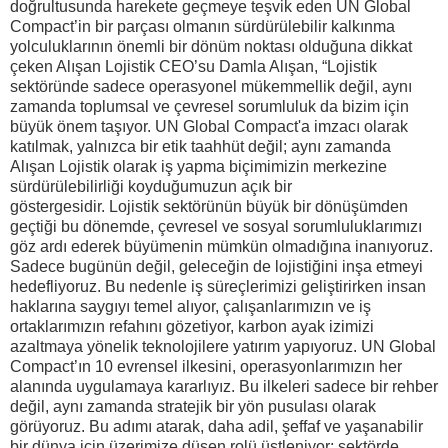
doğrultusunda harekete geçmeye teşvik eden UN Global
Compact’in bir parçası olmanın sürdürülebilir kalkınma
yolculuklarının önemli bir dönüm noktası olduğuna dikkat
çeken Alışan Lojistik CEO’su Damla Alışan, “Lojistik
sektöründe sadece operasyonel mükemmellik değil, aynı
zamanda toplumsal ve çevresel sorumluluk da bizim için
büyük önem taşıyor. UN Global Compact'a imzacı olarak
katılmak, yalnızca bir etik taahhüt değil; aynı zamanda
Alışan Lojistik olarak iş yapma biçimimizin merkezine
sürdürülebilirliği koyduğumuzun açık bir
göstergesidir. Lojistik sektörünün büyük bir dönüşümden
geçtiği bu dönemde, çevresel ve sosyal sorumluluklarımızı
göz ardı ederek büyümenin mümkün olmadığına inanıyoruz.
Sadece bugünün değil, geleceğin de lojistiğini inşa etmeyi
hedefliyoruz. Bu nedenle iş süreçlerimizi geliştirirken insan
haklarına saygıyı temel alıyor, çalışanlarımızın ve iş
ortaklarımızın refahını gözetiyor, karbon ayak izimizi
azaltmaya yönelik teknolojilere yatırım yapıyoruz. UN Global
Compact’ın 10 evrensel ilkesini, operasyonlarımızın her
alanında uygulamaya kararlıyız. Bu ilkeleri sadece bir rehber
değil, aynı zamanda stratejik bir yön pusulası olarak
görüyoruz. Bu adımı atarak, daha adil, şeffaf ve yaşanabilir
bir dünya için üzerimize düşen rolü üstleniyor; sektörde