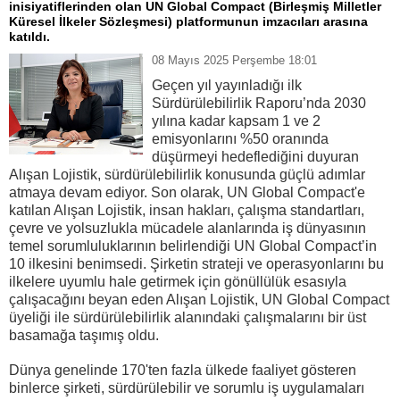
inisiyatiflerinden olan UN Global Compact (Birleşmiş Milletler
Küresel İlkeler Sözleşmesi) platformunun imzacıları arasına
katıldı.
08 Mayıs 2025 Perşembe 18:01
Geçen yıl yayınladığı ilk
Sürdürülebilirlik Raporu’nda 2030
yılına kadar kapsam 1 ve 2
emisyonlarını %50 oranında
düşürmeyi hedeflediğini duyuran
Alışan Lojistik, sürdürülebilirlik konusunda güçlü adımlar
atmaya devam ediyor. Son olarak, UN Global Compact'e
katılan Alışan Lojistik, insan hakları, çalışma standartları,
çevre ve yolsuzlukla mücadele alanlarında iş dünyasının
temel sorumluluklarının belirlendiği UN Global Compact’in
10 ilkesini benimsedi. Şirketin strateji ve operasyonlarını bu
ilkelere uyumlu hale getirmek için gönüllülük esasıyla
çalışacağını beyan eden Alışan Lojistik, UN Global Compact
üyeliği ile sürdürülebilirlik alanındaki çalışmalarını bir üst
basamağa taşımış oldu.
Dünya genelinde 170'ten fazla ülkede faaliyet gösteren
binlerce şirketi, sürdürülebilir ve sorumlu iş uygulamaları