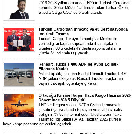
2016-2023 yılları arasında THY'nin Turkish Cargo'dan
sorumlu Genel Müdür Yardımcısı olan Turhan Özen,
Saudia Cargo CCO' su olarak atandı.
Turkish Cargo’dan İhracatçıya 49 Destinasyonda
İndirimli Taşıma
Turkish Cargo, Türkiye İhracatçılar Meclisi ile
yenilediği anlaşma kapsamında ihracatçıların
ürünlerini 30 ülkedeki 49 destinasyona ortalama
yüzde 34 indirimle taşıyacak.
Renault Trucks T 480 ADR’ler Aybir Lojistik
Filosuna Katıldı
Aybir Lojistik, filosuna 5 adet Renault Trucks T 480
ADR çekici ekleyerek Renault Trucks araçlarının
payını yaklaşık üçte ikiye çıkardı.
Ortadoğu Krizine Karşın Hava Kargo Haziran 2026
Döneminde %8.5 Büyüdü
THY ve Pegasus dahil 370’in üzerinde havayolu
şirketini çatısı altında toplayan ve sivil havacılık
trafiğinin % 85’ini temsil eden Uluslararası Hava
Taşımacılığı Birliği (IATA), Haziran 2026 küresel
hava kargo pazarına ait verileri açıkladı.