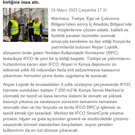
birliğine imza attı.
24 Mayıs 2023 Çarşamba 17:31
Marmara, Trakya, Ege ve Çukurova
Bölgesi’nden sonra İç Anadolu Bölgesi’nde
de müşterilerine çözüm odaklı, kaliteli ve
farklılık yaratan hizmetler sunmak
amacıyla kendisine üs ilan ettiği Konya’da
yatırımlarda bulunan Alışan Lojistik,
dünyanın önde gelen Yeniden Kullanılabilir Konteyner (RPC)
tedarikçisi IFCO ile yeni bir iş birliği başlattı. Türkiye’ye yatırımlarını
hızlandırma kararı alan IFCO, Alışan’ın Konya deposunu üs
edinerek yıllık 40 milyondan fazla kirli sebze/meyve kasasının
yıkanması hizmetini çevre dostu uygulama ile sunacak.
Alışan Lojistik ile imzaladıkları 4 yıllık sözleşme çerçevesinde IFCO,
hizmete sundukları toplam 7.200 m2’lik Konya Servis Merkezi’ni
otomatik bir tasnif ve kasa tanıma sistemi ile donattı ve yüksek
basınçlı yıkama ve sanitasyon sürecinin tamamını tamamen
otomatik olan ve her boyutta ve türde IFCO RPC'yi işlemek ve
tasnif etmek için tasarladı. Merkez’de IFCO SmartCycle yıkama
prosesi, hijyen ve gıda açısından güvenli ve sürdürülebilir çözümü
sayesinde küresel standartları karşılarken, suyun yeniden
kullanımını da en üst düzeye çıkaracak.