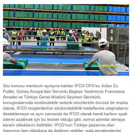
Söz konusu merkezin açılışına katılan IFCO CFO’su Julian Zu
Putlitz, Güney Avrupa’dan Sorumlu Başkan Yardımcısı Francesca
Amadei ve Türkiye Genel Müdürü Seymen Serintürk,
konuşmalarında sürdürülebilir tedarik zincirlerinin öncüsü bir marka
olarak, IFCO müşterilerinin sürdürülebilirlik hedeflerine ulaşmalarını
desteklemeye ve aynı zamanda da IFCO olarak kendi karbon ayak
izlerini azaltmak için bu tesiste olduğu gibi, somut adımlar atmaya
kararlı olduklarını belirttiler. IFCO’nun Türkiye pazarına olan
inancının tam olduğuna da değinen yetkiler, gıda perakendecisi