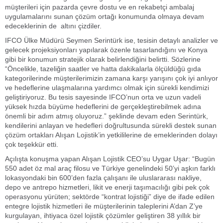
müşterileri için pazarda çevre dostu ve en rekabetçi ambalaj
uygulamalarını sunan çözüm ortağı konumunda olmaya devam
edeceklerinin de altını çizdiler.
IFCO Ülke Müdürü Seymen Serintürk ise, tesisin detaylı analizler ve
gelecek projeksiyonları yapılarak özenle tasarlandığını ve Konya
gibi bir konumun stratejik olarak belirlendiğini belirtti. Sözlerine
“Öncelikle, tazeliğin saatler ve hatta dakikalarla ölçüldüğü gıda
kategorilerinde müşterilerimizin zamana karşı yarışını çok iyi anlıyor
ve hedeflerine ulaşmalarına yardımcı olmak için sürekli kendimizi
geliştiriyoruz. Bu tesis sayesinde IFCO’nun orta ve uzun vadeli
yüksek hızda büyüme hedeflerini de gerçekleştirebilmek adına
önemli bir adım atmış oluyoruz.” şeklinde devam eden Serintürk,
kendilerini anlayan ve hedefleri doğrultusunda sürekli destek sunan
çözüm ortakları Alışan Lojistik’in yetkililerine de emeklerinden dolayı
çok teşekkür etti.
Açılışta konuşma yapan Alışan Lojistik CEO’su Uygar Uşar: “Bugün
550 adet öz mal araç filosu ve Türkiye genelindeki 50’yi aşkın farklı
lokasyondaki bin 600’den fazla çalışanı ile uluslararası nakliye,
depo ve antrepo hizmetleri, likit ve enerji taşımacılığı gibi pek çok
operasyonu yürüten; sektörde “kontrat lojistiği” diye de ifade edilen
entegre lojistik hizmetleri ile müşterilerinin taleplerini A’dan Z’ye
kurgulayan, ihtiyaca özel lojistik çözümler geliştiren 38 yıllık bir