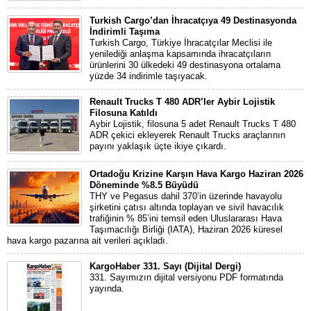
Turkish Cargo’dan İhracatçıya 49 Destinasyonda
İndirimli Taşıma
Turkish Cargo, Türkiye İhracatçılar Meclisi ile
yenilediği anlaşma kapsamında ihracatçıların
ürünlerini 30 ülkedeki 49 destinasyona ortalama
yüzde 34 indirimle taşıyacak.
Renault Trucks T 480 ADR’ler Aybir Lojistik
Filosuna Katıldı
Aybir Lojistik, filosuna 5 adet Renault Trucks T 480
ADR çekici ekleyerek Renault Trucks araçlarının
payını yaklaşık üçte ikiye çıkardı.
Ortadoğu Krizine Karşın Hava Kargo Haziran 2026
Döneminde %8.5 Büyüdü
THY ve Pegasus dahil 370’in üzerinde havayolu
şirketini çatısı altında toplayan ve sivil havacılık
trafiğinin % 85’ini temsil eden Uluslararası Hava
Taşımacılığı Birliği (IATA), Haziran 2026 küresel
hava kargo pazarına ait verileri açıkladı.
KargoHaber 331. Sayı (Dijital Dergi)
331. Sayımızın dijital versiyonu PDF formatında
yayında.