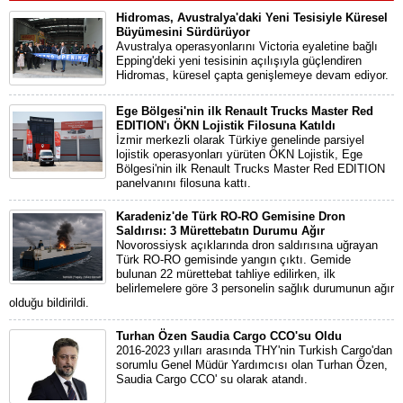
Hidromas, Avustralya'daki Yeni Tesisiyle Küresel
Büyümesini Sürdürüyor
Avustralya operasyonlarını Victoria eyaletine bağlı
Epping'deki yeni tesisinin açılışıyla güçlendiren
Hidromas, küresel çapta genişlemeye devam ediyor.
Ege Bölgesi'nin ilk Renault Trucks Master Red
EDITION'ı ÖKN Lojistik Filosuna Katıldı
İzmir merkezli olarak Türkiye genelinde parsiyel
lojistik operasyonları yürüten ÖKN Lojistik, Ege
Bölgesi'nin ilk Renault Trucks Master Red EDITION
panelvanını filosuna kattı.
Karadeniz'de Türk RO-RO Gemisine Dron
Saldırısı: 3 Mürettebatın Durumu Ağır
Novorossiysk açıklarında dron saldırısına uğrayan
Türk RO-RO gemisinde yangın çıktı. Gemide
bulunan 22 mürettebat tahliye edilirken, ilk
belirlemelere göre 3 personelin sağlık durumunun ağır
olduğu bildirildi.
Turhan Özen Saudia Cargo CCO'su Oldu
2016-2023 yılları arasında THY'nin Turkish Cargo'dan
sorumlu Genel Müdür Yardımcısı olan Turhan Özen,
Saudia Cargo CCO' su olarak atandı.