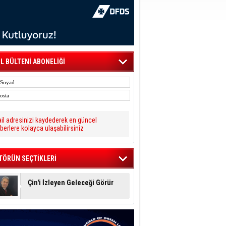
L BÜLTENİ ABONELİĞİ
il adresinizi kaydederek en güncel
berlere kolayca ulaşabilirsiniz
TÖRÜN SEÇTİKLERİ
Çin'i İzleyen Geleceği Görür