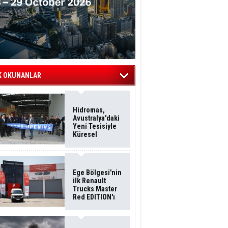
K OKUNANLAR
Hidromas,
Avustralya'daki
Yeni Tesisiyle
Küresel
Büyümesini
Sürdürüyor
Ege Bölgesi'nin
ilk Renault
Trucks Master
Red EDITION'ı
ÖKN Lojistik
Filosuna Katıldı