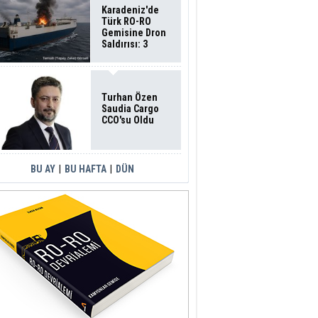
Karadeniz'de
Türk RO-RO
Gemisine Dron
Saldırısı: 3
Mürettebatın
Durumu Ağır
Turhan Özen
Saudia Cargo
CCO'su Oldu
BU AY
|
BU HAFTA
|
DÜN