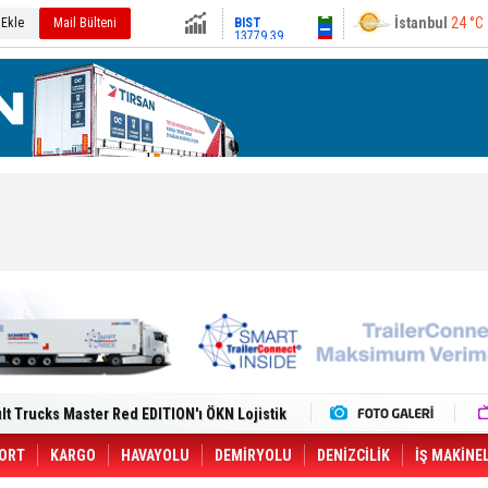
13779.39
Ankara
24 °C
 Ekle
Mail Bülteni
Altın
6659.74
Dolar
47.6791
Euro
55.1256
i Yeni Tesisiyle Küresel Büyümesini
lt Trucks Master Red EDITION'ı ÖKN Lojistik
Gemisine Dron Saldırısı: 3 Mürettebatın
o CCO'su Oldu
tçıya 49 Destinasyonda İndirimli Taşıma
ORT
KARGO
HAVAYOLU
DEMİRYOLU
DENİZCİLİK
İŞ MAKİNE
er Aybir Lojistik Filosuna Katıldı