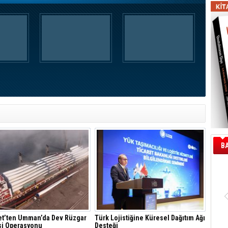
B
et’ten Umman’da Dev Rüzgar
Türk Lojistiğine Küresel Dağıtım Ağı
si Operasyonu
Desteği