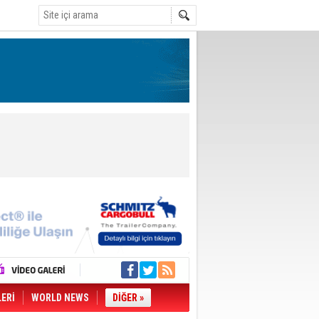
LERİ
WORLD NEWS
DİĞER »