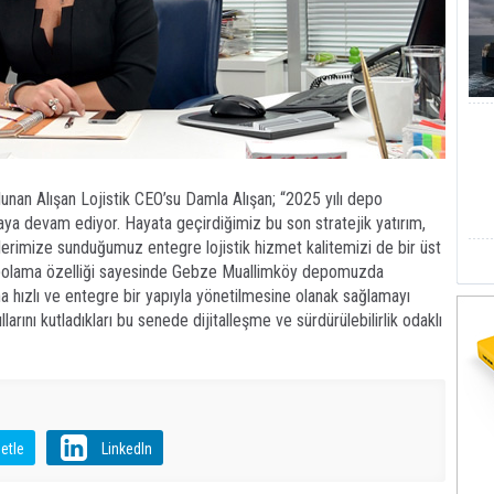
ulunan Alışan Lojistik CEO’su Damla Alışan; “2025 yılı depo
lmaya devam ediyor. Hayata geçirdiğimiz bu son stratejik yatırım,
lerimize sunduğumuz entegre lojistik hizmet kalitemizi de bir üst
polama özelliği sayesinde Gebze Muallimköy depomuzda
ha hızlı ve entegre bir yapıyla yönetilmesine olanak sağlamayı
larını kutladıkları bu senede dijitalleşme ve sürdürülebilirlik odaklı
etle
LinkedIn