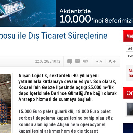
 Hava Kargo Haziran 2026 Döneminde %8.5
tal Dergi)
rür
önetimini Dijitalleştiriyor
thens in June, Up 8.5%
ia ile Güçlendirdi
posu ile Dış Ticaret Süreçlerine
 Saadia Zahidi Getirildi. IATA Tarihinde İlk
MAİ
ia Zahidi as Director General
a Ankara ile Hizmet Ağını Güçlendirdi
22.05.2025 10:12
Ma
Alışan Lojistik, sektördeki 40. yılını yeni
ha
yatırımlarla kutlamaya devam ediyor. Son olarak,
Kocaeli’nin Gebze ilçesinde açtığı 25.000 m²’lik
depo içerisinde Derince Gümrüğü’ne bağlı olarak
EDİ
Antrepo hizmeti de sunmaya başladı.
15.000 Euro palet gümrüklü, 18.000 Euro palet
serbest depolama kapasitesine sahip olan söz
konusu alan içinde Alışan hem operasyonel
kapasitesini artırmış hem de dış ticaret