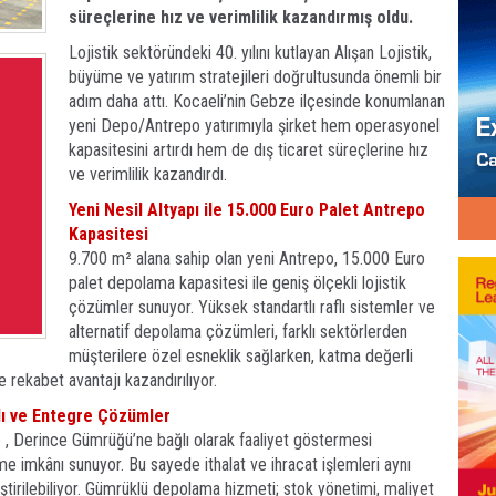
süreçlerine hız ve verimlilik kazandırmış oldu.
Lojistik sektöründeki 40. yılını kutlayan Alışan Lojistik,
büyüme ve yatırım stratejileri doğrultusunda önemli bir
adım daha attı. Kocaeli’nin Gebze ilçesinde konumlanan
yeni Depo/Antrepo yatırımıyla şirket hem operasyonel
kapasitesini artırdı hem de dış ticaret süreçlerine hız
ve verimlilik kazandırdı.
Yeni Nesil Altyapı ile 15.000 Euro Palet Antrepo
Kapasitesi
9.700 m² alana sahip olan yeni Antrepo, 15.000 Euro
palet depolama kapasitesi ile geniş ölçekli lojistik
çözümler sunuyor. Yüksek standartlı raflı sistemler ve
alternatif depolama çözümleri, farklı sektörlerden
müşterilere özel esneklik sağlarken, katma değerli
e rekabet avantajı kazandırılıyor.
ı ve Entegre Çözümler
o , Derince Gümrüğü’ne bağlı olarak faaliyet göstermesi
 imkânı sunuyor. Bu sayede ithalat ve ihracat işlemleri aynı
rilebiliyor. Gümrüklü depolama hizmeti; stok yönetimi, maliyet