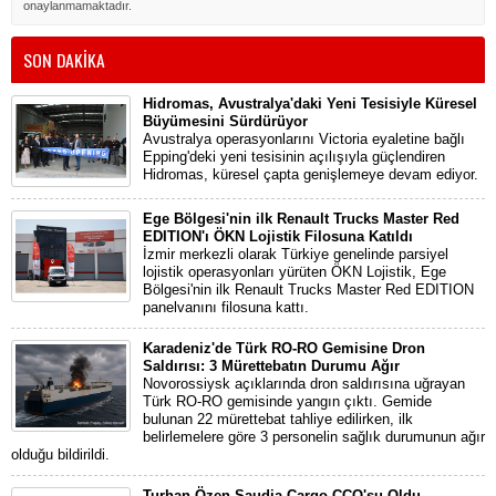
onaylanmamaktadır.
SON DAKİKA
Hidromas, Avustralya'daki Yeni Tesisiyle Küresel
Büyümesini Sürdürüyor
Avustralya operasyonlarını Victoria eyaletine bağlı
Epping'deki yeni tesisinin açılışıyla güçlendiren
Hidromas, küresel çapta genişlemeye devam ediyor.
Ege Bölgesi'nin ilk Renault Trucks Master Red
EDITION'ı ÖKN Lojistik Filosuna Katıldı
İzmir merkezli olarak Türkiye genelinde parsiyel
lojistik operasyonları yürüten ÖKN Lojistik, Ege
Bölgesi'nin ilk Renault Trucks Master Red EDITION
panelvanını filosuna kattı.
Karadeniz'de Türk RO-RO Gemisine Dron
Saldırısı: 3 Mürettebatın Durumu Ağır
Novorossiysk açıklarında dron saldırısına uğrayan
Türk RO-RO gemisinde yangın çıktı. Gemide
bulunan 22 mürettebat tahliye edilirken, ilk
belirlemelere göre 3 personelin sağlık durumunun ağır
olduğu bildirildi.
Turhan Özen Saudia Cargo CCO'su Oldu