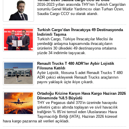
2016-2023 yılları arasında THY'nin Turkish Cargo'dan
sorumlu Genel Müdür Yardımcısı olan Turhan Özen,
Saudia Cargo CCO' su olarak atandı.
Turkish Cargo’dan İhracatçıya 49 Destinasyonda
İndirimli Taşıma
Turkish Cargo, Türkiye İhracatçılar Meclisi ile
yenilediği anlaşma kapsamında ihracatçıların
ürünlerini 30 ülkedeki 49 destinasyona ortalama
yüzde 34 indirimle taşıyacak.
Renault Trucks T 480 ADR’ler Aybir Lojistik
Filosuna Katıldı
Aybir Lojistik, filosuna 5 adet Renault Trucks T 480
ADR çekici ekleyerek Renault Trucks araçlarının
payını yaklaşık üçte ikiye çıkardı.
Ortadoğu Krizine Karşın Hava Kargo Haziran 2026
Döneminde %8.5 Büyüdü
THY ve Pegasus dahil 370’in üzerinde havayolu
şirketini çatısı altında toplayan ve sivil havacılık
trafiğinin % 85’ini temsil eden Uluslararası Hava
Taşımacılığı Birliği (IATA), Haziran 2026 küresel
hava kargo pazarına ait verileri açıkladı.