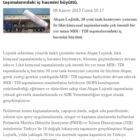
taşımalarındaki iç hacmini büyüttü.
08 Kasım 2013 Cuma 10:17
Alışan Lojistik, 30 yeni tank konteyner yatırımı
ile likit kimyasal taşımalarında çok önemli bir
yer tutan MDI / TDI taşımalarındaki iç
hacmini büyüttü.
Lojistik sektörüne yönelik farklı çözümler üreten Alışan Lojistik, likit
kimyasal taşımalarında iç hacmini büyütmeye; filosunu güçlendirmeye devam
ediyor. Likit kimyasal taşımalarında çok önemli bir yer tutan MDI / TDI
taşımalarında iç hacmini 30 yeni tank konteyner yatırımı ile büyüten Alışan,
gerek yurtiçi gerekse yurtdışında MDI / TDI taşıması faaliyetine devam edecek.
MDI / TDI taşımalarının standartlarını belirleyen ISOPA kuruluşunun
yetkilendirdiği eğitimen ve sürücülere sahip olan Alışan Lojistik taşımalarını
yüksek güvenlik standartlarında ve ADR Yönetmenliğine uygun olarak
gerçekleştiriyor.
Poliüretan zemin kaplamalarında, yapıştırıcılarda, soğuk oda panellerinde,
yalıtım için sprey uygulamalarında, sünger ve kaplama alanlarında kullanılan
Polimerik Metilen Difenilin İzosiyanat (PMDI) ve Toluen Diizosiyanat (TDI)
ürünlerinin Türkiye’de 16 değişik lokasyona taşımasını gerçekleştiren Alışan
Lojistik, yılda yaklaşık 30 bin ton üzerinde taşıma kapasitesi ile Türkiye