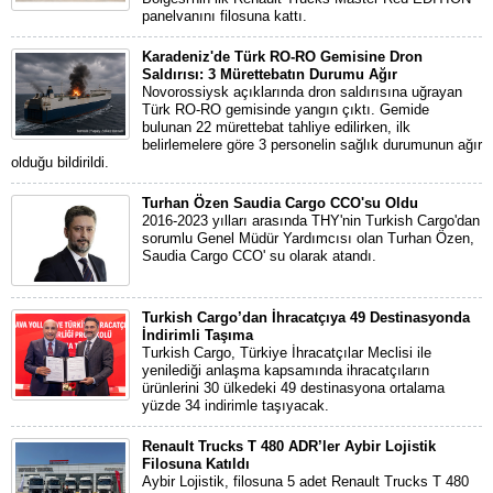
panelvanını filosuna kattı.
Karadeniz'de Türk RO-RO Gemisine Dron
Saldırısı: 3 Mürettebatın Durumu Ağır
Novorossiysk açıklarında dron saldırısına uğrayan
Türk RO-RO gemisinde yangın çıktı. Gemide
bulunan 22 mürettebat tahliye edilirken, ilk
belirlemelere göre 3 personelin sağlık durumunun ağır
olduğu bildirildi.
Turhan Özen Saudia Cargo CCO'su Oldu
2016-2023 yılları arasında THY'nin Turkish Cargo'dan
sorumlu Genel Müdür Yardımcısı olan Turhan Özen,
Saudia Cargo CCO' su olarak atandı.
Turkish Cargo’dan İhracatçıya 49 Destinasyonda
İndirimli Taşıma
Turkish Cargo, Türkiye İhracatçılar Meclisi ile
yenilediği anlaşma kapsamında ihracatçıların
ürünlerini 30 ülkedeki 49 destinasyona ortalama
yüzde 34 indirimle taşıyacak.
Renault Trucks T 480 ADR’ler Aybir Lojistik
Filosuna Katıldı
Aybir Lojistik, filosuna 5 adet Renault Trucks T 480