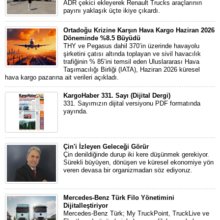
ADR çekici ekleyerek Renault Trucks araçlarının
payını yaklaşık üçte ikiye çıkardı.
Ortadoğu Krizine Karşın Hava Kargo Haziran 2026
Döneminde %8.5 Büyüdü
THY ve Pegasus dahil 370’in üzerinde havayolu
şirketini çatısı altında toplayan ve sivil havacılık
trafiğinin % 85’ini temsil eden Uluslararası Hava
Taşımacılığı Birliği (IATA), Haziran 2026 küresel
hava kargo pazarına ait verileri açıkladı.
KargoHaber 331. Sayı (Dijital Dergi)
331. Sayımızın dijital versiyonu PDF formatında
yayında.
Çin'i İzleyen Geleceği Görür
Çin denildiğinde durup iki kere düşünmek gerekiyor.
Sürekli büyüyen, dönüşen ve küresel ekonomiye yön
veren devasa bir organizmadan söz ediyoruz.
Mercedes-Benz Türk Filo Yönetimini
Dijitalleştiriyor
Mercedes-Benz Türk; My TruckPoint, TruckLive ve