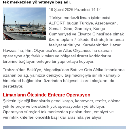
tek merkezden yönetmeye başladı.
16 Şubat 2026 Pazartesi 14:12
Türkiye merkezli liman işletmecisi
ALPORT, bugün Türkiye, Azerbaycan,
Somali, Gine, Gambiya, Kongo
Cumhuriyeti ve Ekvator Ginesi’nde olmak
üzere toplam 7 ülkede 8 stratejik limanda
faaliyet yürütüyor. Karadeniz’den Hazar
Havzası’na, Hint Okyanusu’ndan Atlas Okyanusu’na uzanan
operasyon ağı; farklı kıtaları ve bölgesel ticaret koridorlarını
birbirine bağlayan entegre bir yapı ortaya koyuyor.
Trabzon’dan Bakü’ye, Mogadişu’dan Batı ve Orta Afrika limanlarına
uzanan bu ağ, yalnızca denizyolu taşımacılığıyla sınırlı kalmayıp
hinterland bağlantıları üzerinden bölgesel ticaret akışlarını da
destekliyor.
Limanların Ötesinde Entegre Operasyon
Şirketin işlettiği limanlarda genel kargo, konteyner, reefer, dökme
yük ile proje ve breakbulk yük operasyonları yürütülüyor.
Operasyon süreçleri tek merkezden planlanırken, emniyet ve
verimlilik kriterleri öncelikli başlıklar arasında yer alıyor.