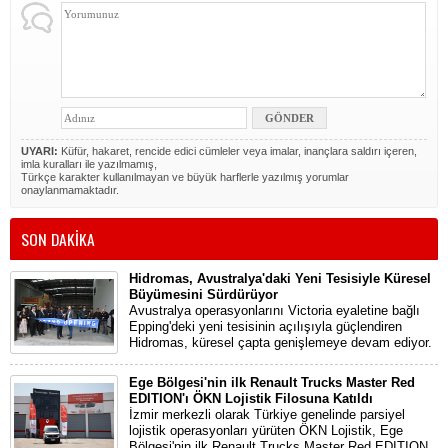
UYARI:
Küfür, hakaret, rencide edici cümleler veya imalar, inançlara saldırı içeren,
imla kuralları ile yazılmamış,
Türkçe karakter kullanılmayan ve büyük harflerle yazılmış yorumlar
onaylanmamaktadır.
SON DAKİKA
Hidromas, Avustralya'daki Yeni Tesisiyle Küresel
Büyümesini Sürdürüyor
Avustralya operasyonlarını Victoria eyaletine bağlı
Epping'deki yeni tesisinin açılışıyla güçlendiren
Hidromas, küresel çapta genişlemeye devam ediyor.
Ege Bölgesi'nin ilk Renault Trucks Master Red
EDITION'ı ÖKN Lojistik Filosuna Katıldı
İzmir merkezli olarak Türkiye genelinde parsiyel
lojistik operasyonları yürüten ÖKN Lojistik, Ege
Bölgesi'nin ilk Renault Trucks Master Red EDITION