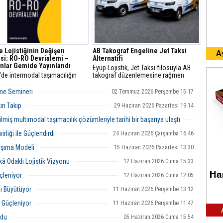
e Lojistiğinin Değişen
AB Takograf Engeline Jet Taksi
si: RO-RO Devrialemi –
Alternatifi
nlar Gemide Yayınlandı
Eyüp Lojistik, Jet Taksi filosuyla AB
'de intermodal taşımacılığın
takograf düzenlemesine rağmen
ine ve lojistik sektörünün
Avrupa’ya 48 saatte teslimat hizmetini
el dönüşümüne ışık tutan RO-
sürdürüyor.
rme Semineri
02 Temmuz 2026 Perşembe 15:17
rialemi – Kamyonlar Gemide,
la buluştu.
ın Takip
29 Haziran 2026 Pazartesi 19:14
lmiş multimodal taşımacılık çözümleriyle tarihi bir başarıya ulaştı
29 Haziran 2026 Pazartesi 14:08
liği ile Güçlendirdi
24 Haziran 2026 Çarşamba 16:46
Taşıma Modeli
15 Haziran 2026 Pazartesi 13:30
kâ Odaklı Lojistik Vizyonu
12 Haziran 2026 Cuma 15:33
çleniyor
12 Haziran 2026 Cuma 12:05
ı Büyütüyor
11 Haziran 2026 Perşembe 13:12
r Güçleniyor
11 Haziran 2026 Perşembe 11:47
ldu
05 Haziran 2026 Cuma 15:54