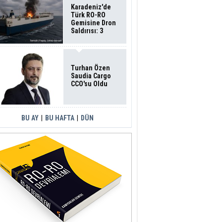
Karadeniz'de
Türk RO-RO
Gemisine Dron
Saldırısı: 3
Mürettebatın
Durumu Ağır
Turhan Özen
Saudia Cargo
CCO'su Oldu
BU AY
|
BU HAFTA
|
DÜN