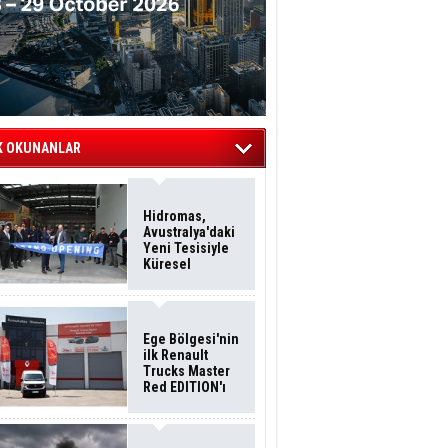
K OKUNANLAR
Hidromas,
Avustralya'daki
Yeni Tesisiyle
Küresel
Büyümesini
Sürdürüyor
Ege Bölgesi'nin
ilk Renault
Trucks Master
Red EDITION'ı
ÖKN Lojistik
Filosuna Katıldı