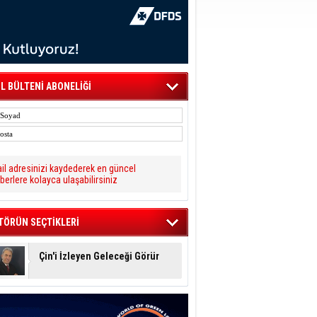
L BÜLTENİ ABONELİĞİ
il adresinizi kaydederek en güncel
berlere kolayca ulaşabilirsiniz
TÖRÜN SEÇTİKLERİ
Çin'i İzleyen Geleceği Görür