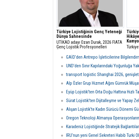
Türkiye Lojistiğinin Genç Yeteneği
Türkiy
Dünya Sahnesinde
Hikâye
Kamyo
UTİKAD adayı Ozan Durak, 2026 FIATA
Genç Lojistik Profesyonelleri
Türkiye
Ödülü’nde Avrupa Bölgesi Birincisi
gelişim
olarak Milano’da Türkiye’yi ve Avrupa
düşüns
GAİD’den Antrepo İşleticilerine Bilgilendi
Bölgesi’ni temsil etmeye hak kazandı.
RO Dev
okurlar
UND’den Sınır Kapılarındaki Yoğunluğa Yak
transport logistic Shanghai 2026, genişleti
Alp Özler Grup Hizmet Ağını Gümrük Müşavir
Eyüp Lojistik’ten Orta Doğu Hattına Hızlı 
Sürat Lojistik’ten Dijitalleşme ve Yapay Ze
Alışan Lojistik’te Kadın Sürücü Dönemi Gü
Oregon Teknoloji Almanya Operasyonların
Karadeniz Lojistiğinde Stratejik Bağlantıla
IRU’nun yeni Genel Sekreteri Habib Turki O