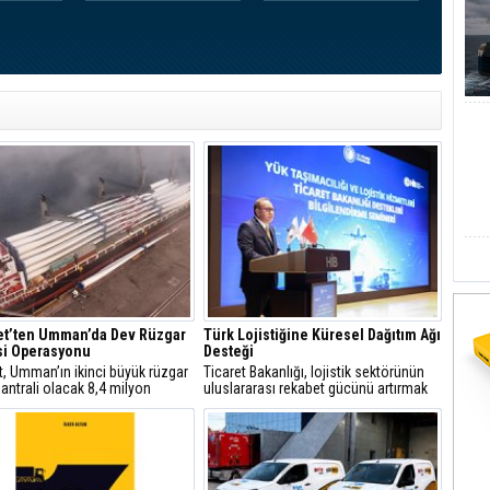
et’ten Umman’da Dev Rüzgar
Türk Lojistiğine Küresel Dağıtım Ağı
si Operasyonu
Desteği
t, Umman’ın ikinci büyük rüzgar
Ticaret Bakanlığı, lojistik sektörünün
santrali olacak 8,4 milyon
uluslararası rekabet gücünü artırmak
k Riyah 1&2 Rüzgar Enerji
amacıyla 13 farklı destek kalemini
i projesindeki operasyonlarını
devreye aldı.
yla tamamladı.