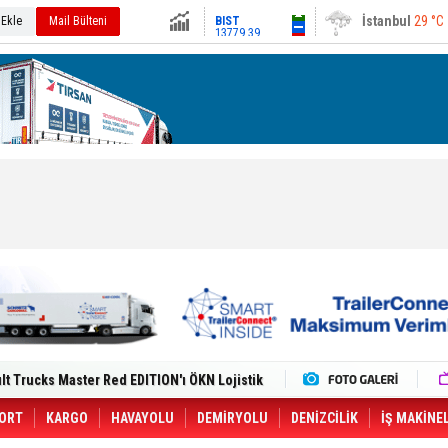
13779.39
Ankara
34 °C
 Ekle
Mail Bülteni
Altın
6659.71
Dolar
47.6791
Euro
55.1258
i Yeni Tesisiyle Küresel Büyümesini
lt Trucks Master Red EDITION'ı ÖKN Lojistik
Gemisine Dron Saldırısı: 3 Mürettebatın
o CCO'su Oldu
tçıya 49 Destinasyonda İndirimli Taşıma
ORT
KARGO
HAVAYOLU
DEMİRYOLU
DENİZCİLİK
İŞ MAKİNE
er Aybir Lojistik Filosuna Katıldı