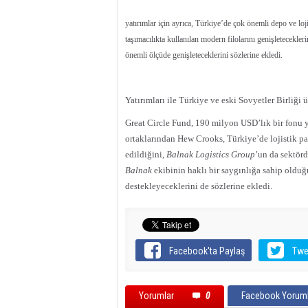
yatırımlar için ayrıca, Türkiye’de çok önemli depo ve loji
taşımacılıkta kullanılan modern filolarını genişleteceklerin
önemli ölçüde genişleteceklerini sözlerine ekledi.
Yatırımları ile Türkiye ve eski Sovyetler Birliği
Great Circle Fund, 190 milyon USD’lık bir fonu 
ortaklarından Hew Crooks, Türkiye’de lojistik p
edildiğini,
Balnak Logistics Group
’un da sektörd
Balnak
ekibinin haklı bir saygınlığa sahip olduğ
destekleyeceklerini de sözlerine ekledi.
Facebook'ta Paylaş
Twe
Yorumlar
0
Facebook Yoruml