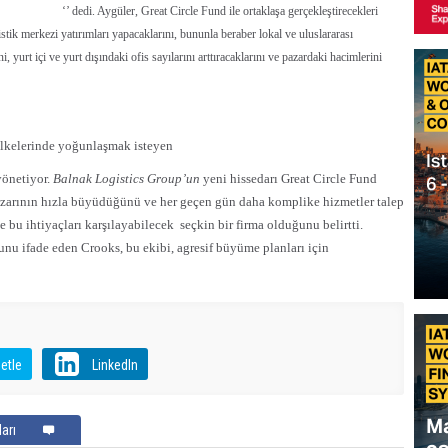
‘’ dedi. Aygüler, Great Circle Fund ile ortaklaşa gerçekleştirecekleri
stik merkezi yatırımları yapacaklarını, bununla beraber lokal ve uluslararası
i, yurt içi ve yurt dışındaki ofis sayılarını arttıracaklarını ve pazardaki hacimlerini
 ülkelerinde yoğunlaşmak isteyen
yönetiyor.
Balnak Logistics Group’un
yeni hissedarı Great Circle Fund
azarının hızla büyüdüğünü ve her geçen gün daha komplike hizmetler talep
e bu ihtiyaçları karşılayabilecek seçkin bir firma olduğunu belirtti.
unu ifade eden Crooks, bu ekibi, agresif büyüme planları için
etle
LinkedIn
arı