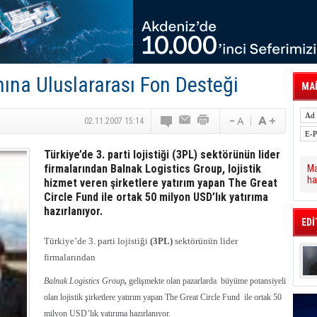
 Hava Kargo Haziran 2026 Döneminde %8.5
tal Dergi)
rür
önetimini Dijitalleştiriyor
thens in June, Up 8.5%
ia ile Güçlendirdi
ına Uluslararası Fon Desteği
 Saadia Zahidi Getirildi. IATA Tarihinde İlk
MAİ
ia Zahidi as Director General
a Ankara ile Hizmet Ağını Güçlendirdi
02.11.2007 15:14
Türkiye’de 3. parti lojistiği (3PL) sektörünün lider
firmalarından Balnak Logistics Group, lojistik
Ma
ha
hizmet veren şirketlere yatırım yapan The Great
Circle Fund ile ortak 50 milyon USD’lık yatırıma
hazırlanıyor.
EDİ
Türkiye’de 3. parti lojistiği
(3PL)
sektörünün lider
firmalarından
Balnak Logistics Group
,
gelişmekte olan pazarlarda büyüme potansiyeli
olan lojistik şirketlere yatırım yapan The Great Circle Fund ile ortak 50
milyon USD’lık yatırıma hazırlanıyor.