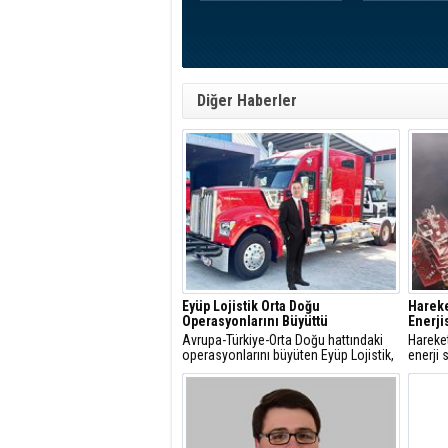
Diğer Haberler
Eyüp Lojistik Orta Doğu
Harek
Operasyonlarını Büyüttü
Enerji
Avrupa-Türkiye-Orta Doğu hattındaki
Hareke
operasyonlarını büyüten Eyüp Lojistik,
enerji 
Orta Doğu’ya gerçekleştirdiği aylık
dolarlı
sefer sayısını 500’e çıkardı.
Santral
başarı