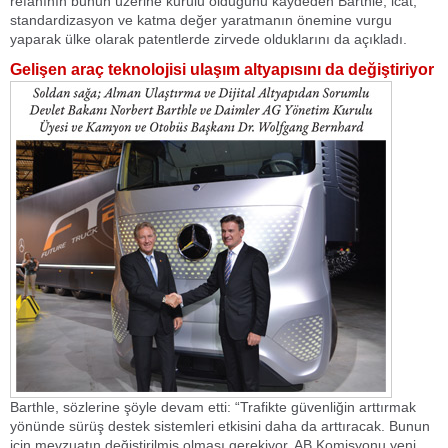
refahının bunun üzerine kurulu olduğunu kaydeden Barthle, icat,
standardizasyon ve katma değer yaratmanın önemine vurgu
yaparak ülke olarak patentlerde zirvede olduklarını da açıkladı.
Gelişen araç teknolojisi ulaşım altyapısını da değiştiriyor
Barthle, sözlerine şöyle devam etti: “Trafikte güvenliğin arttırmak
yönünde sürüş destek sistemleri etkisini daha da arttıracak. Bunun
için mevzuatın değiştirilmiş olması gerekiyor. AB Komisyonu yeni