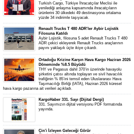
Turkish Cargo, Türkiye İhracatçılar Meclisi ile
yenilediği anlaşma kapsamında ihracatçıların
ürünlerini 30 ülkedeki 49 destinasyona ortalama
yüzde 34 indirimle taşıyacak.
Renault Trucks T 480 ADR’ler Aybir Lojistik
Filosuna Katıldı
Aybir Lojistik, filosuna 5 adet Renault Trucks T 480
ADR çekici ekleyerek Renault Trucks araçlarının
payını yaklaşık üçte ikiye çıkardı.
Ortadoğu Krizine Karşın Hava Kargo Haziran 2026
Döneminde %8.5 Büyüdü
THY ve Pegasus dahil 370’in üzerinde havayolu
şirketini çatısı altında toplayan ve sivil havacılık
trafiğinin % 85’ini temsil eden Uluslararası Hava
Taşımacılığı Birliği (IATA), Haziran 2026 küresel
hava kargo pazarına ait verileri açıkladı.
KargoHaber 331. Sayı (Dijital Dergi)
331. Sayımızın dijital versiyonu PDF formatında
yayında.
Çin'i İzleyen Geleceği Görür