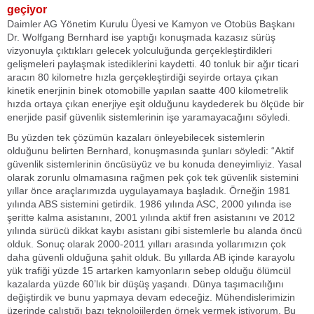
geçiyor
Daimler AG Yönetim Kurulu Üyesi ve Kamyon ve Otobüs Başkanı
Dr. Wolfgang Bernhard ise yaptığı konuşmada kazasız sürüş
vizyonuyla çıktıkları gelecek yolculuğunda gerçekleştirdikleri
gelişmeleri paylaşmak istediklerini kaydetti. 40 tonluk bir ağır ticari
aracın 80 kilometre hızla gerçekleştirdiği seyirde ortaya çıkan
kinetik enerjinin binek otomobille yapılan saatte 400 kilometrelik
hızda ortaya çıkan enerjiye eşit olduğunu kaydederek bu ölçüde bir
enerjide pasif güvenlik sistemlerinin işe yaramayacağını söyledi.
Bu yüzden tek çözümün kazaları önleyebilecek sistemlerin
olduğunu belirten Bernhard, konuşmasında şunları söyledi: “Aktif
güvenlik sistemlerinin öncüsüyüz ve bu konuda deneyimliyiz. Yasal
olarak zorunlu olmamasına rağmen pek çok tek güvenlik sistemini
yıllar önce araçlarımızda uygulayamaya başladık. Örneğin 1981
yılında ABS sistemini getirdik. 1986 yılında ASC, 2000 yılında ise
şeritte kalma asistanını, 2001 yılında aktif fren asistanını ve 2012
yılında sürücü dikkat kaybı asistanı gibi sistemlerle bu alanda öncü
olduk. Sonuç olarak 2000-2011 yılları arasında yollarımızın çok
daha güvenli olduğuna şahit olduk. Bu yıllarda AB içinde karayolu
yük trafiği yüzde 15 artarken kamyonların sebep olduğu ölümcül
kazalarda yüzde 60’lık bir düşüş yaşandı. Dünya taşımacılığını
değiştirdik ve bunu yapmaya devam edeceğiz. Mühendislerimizin
üzerinde çalıştığı bazı teknolojilerden örnek vermek istiyorum. Bu