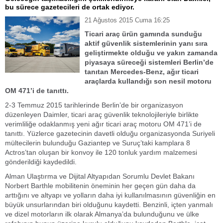
bu sürece gazetecileri de ortak ediyor.
21 Ağustos 2015 Cuma 16:25
Ticari araç ürün gamında sunduğu
aktif güvenlik sistemlerinin yanı sıra
geliştirmekte olduğu ve yakın zamanda
piyasaya süreceği sistemleri Berlin’de
tanıtan Mercedes-Benz, ağır ticari
araçlarda kullandığı son nesil motoru
OM 471’i de tanıttı.
2-3 Temmuz 2015 tarihlerinde Berlin’de bir organizasyon
düzenleyen Daimler, ticari araç güvenlik teknolojileriyle birlikte
verimliliğe odaklanmış yeni ağır ticari araç motoru OM 471’i de
tanıttı. Yüzlerce gazetecinin davetli olduğu organizasyonda Suriyeli
mültecilerin bulunduğu Gaziantep ve Suruç’taki kamplara 8
Actros’tan oluşan bir konvoy ile 120 tonluk yardım malzemesi
gönderildiği kaydedildi.
Alman Ulaştırma ve Dijital Altyapıdan Sorumlu Devlet Bakanı
Norbert Barthle mobilitenin öneminin her geçen gün daha da
arttığını ve altyapı ve yolların daha iyi kullanılmasının güvenliğin en
büyük unsurlarından biri olduğunu kaydetti. Benzinli, içten yanmalı
ve dizel motorların ilk olarak Almanya’da bulunduğunu ve ülke