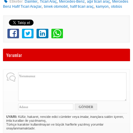
,
,
,
,
Etiketler:
Daimler
Ticari Araç
Mercedes-Benz
ağır ticari araç
Mercedes
,
,
,
,
Benz Hafif Ticari Araçlar
binek otomobil
hafif ticari araç
kamyon
otobüs
Yorumlar
UYARI:
Küfür, hakaret, rencide edici cümleler veya imalar, inançlara saldırı içeren,
imla kuralları ile yazılmamış,
Türkçe karakter kullanılmayan ve büyük harflerle yazılmış yorumlar
onaylanmamaktadır.