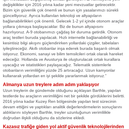
değişiklikler için 2016 yılına kadar yeni mevzuatlar getirecektir.
Bizim için güvenlik çok önemli ve bunun için yasalarımızı sürekli
güncelliyoruz. Ayrıca kullanılan teknoloji ve altyapıların
bağlanabilirlikleri çok önemli. Gelecek 1-2 yıl içinde otonom araçlar
yollara çıkmaya başlayacaklar. Biz de bunun altyapısını
hazırlıyoruz. A-9 otobanımızı çağdaş bir duruma getirdik. Otonom
araç testleri buruda yapılacak. Hızlı internetle bağlanabilirliği ve
kesintisiz bilgi akışını güçlendirirken yollardaki çizgiler, tabelaları
iyileştireceğiz. Akıllı otobanlar inşa ederek burada başarılı olmak
istiyoruz. Ekonomi, sanayi ve bilim temsilcileri ortak olarak hareket
edeceğiz. Hollanda ve Avusturya ile oluşturulacak ortak kurallara
uyacağız ve istatistikleri paylaşacağız. Telematik sistemlerle
otobanların verimliliğini yüzde 25 artıracağız. Uzun kamyonlar
kullanarak yollardan en iyi şekilde yararlanmak istiyoruz.”
Almanya uzun treylere adım adım yaklaşıyor
Uzun treylerin de gündemde olduğunu açıklayan Barthle, yapılan
testlerde bu araçların verimliliğini net bir şekilde gördüklerini belirtti.
2016 yılına kadar Kuzey Ren bölgesinde yapılan test sürecinin
devam ettiğini ve yaptıkları analitik değerlendirmelerin sonuçlarını
aldıklarını söyleyen Barthle, treyler uzunluğunun verimlilikle
doğrudan ilişkili olduğunu da sözlerine ekledi.
Kazasız trafiğe giden yol aktif güvenlik teknolojilerinden