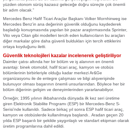
yüzden otonom sürüş kazasız geleceğe doğru süreçte çok önemli
bir adım olacak.”
Mercedes Benz Hafif Ticari Araçlar Başkanı Volker Mornhinweg ise
Mercedes Benz’in ana değerinin güvenlik olduğunu kaydederek
başladığı konuşmasında yapılan bir pazar araştırmasında Sprinter,
Vito veya Citan gibi modelleri tercih eden kullanıcıların bu araçları
diğer markalar göre daha güvenli buldukları için tercih ettiklerini
ortaya koyduğunu iletti.
Güvenlik teknolojileri kazalar incelenerek geliştiriliyor
Daimler çatısı altında her bir bölüm ve iş alanının en önemli
avantajı: binek otomobil, hafif ticari araç, kamyon ve otobüs
bölümlerinin birbirleriyle olduğu kadar merkezi Ar&Ge
organizasyonu ile de entegre çalışması ve bilgi alışverişinde
bulunuyor olması başarının önemli unsurlarından. Böylece her bir
bölüm diğerinin gelişim ve deneyimlerinden yararlanabiliyor.
Örneğin; 1995 yılının ilkbaharında dünyada ilk kez seri üretime
giren Elektronik Stabilite Programı (ESP) bir Mercedes-Benz S-
Serisi’nde kullanıldı. Sadece birkaç yıl sonra ESP hafif ticari araç,
kamyon ve otobüslerde kullanılmaya başlandı.. Aradan geçen 20
yılda ESP başarılı bir şekilde yaygınlaştı ve standart ekipman olarak
üretim programlarına dahil edildi.