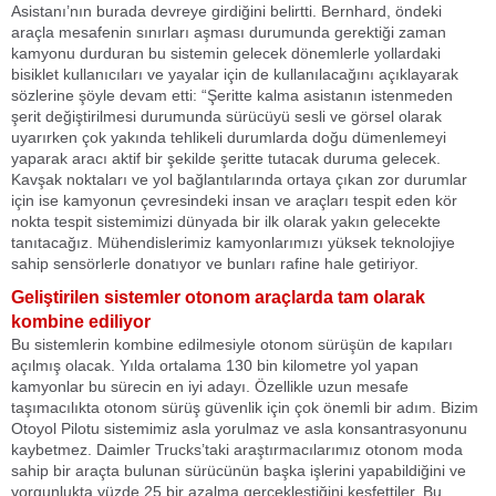
Asistanı’nın burada devreye girdiğini belirtti. Bernhard, öndeki
araçla mesafenin sınırları aşması durumunda gerektiği zaman
kamyonu durduran bu sistemin gelecek dönemlerle yollardaki
bisiklet kullanıcıları ve yayalar için de kullanılacağını açıklayarak
sözlerine şöyle devam etti: “Şeritte kalma asistanın istenmeden
şerit değiştirilmesi durumunda sürücüyü sesli ve görsel olarak
uyarırken çok yakında tehlikeli durumlarda doğu dümenlemeyi
yaparak aracı aktif bir şekilde şeritte tutacak duruma gelecek.
Kavşak noktaları ve yol bağlantılarında ortaya çıkan zor durumlar
için ise kamyonun çevresindeki insan ve araçları tespit eden kör
nokta tespit sistemimizi dünyada bir ilk olarak yakın gelecekte
tanıtacağız. Mühendislerimiz kamyonlarımızı yüksek teknolojiye
sahip sensörlerle donatıyor ve bunları rafine hale getiriyor.
Geliştirilen sistemler otonom araçlarda tam olarak
kombine ediliyor
Bu sistemlerin kombine edilmesiyle otonom sürüşün de kapıları
açılmış olacak. Yılda ortalama 130 bin kilometre yol yapan
kamyonlar bu sürecin en iyi adayı. Özellikle uzun mesafe
taşımacılıkta otonom sürüş güvenlik için çok önemli bir adım. Bizim
Otoyol Pilotu sistemimiz asla yorulmaz ve asla konsantrasyonunu
kaybetmez. Daimler Trucks’taki araştırmacılarımız otonom moda
sahip bir araçta bulunan sürücünün başka işlerini yapabildiğini ve
yorgunlukta yüzde 25 bir azalma gerçekleştiğini keşfettiler. Bu