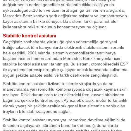
değiştirmenin nedeni genellikle sürücünün dikkatsizliği ya da
uykusuzluğudur.18 ton ve üzeri brüt ağırlığa izin verilen araçlarda,
Mercedes-Benz kamyon şerit değiştirme asistanı ve konsantrasyon
kaybı asistanını birlikte sunuyor. Bu sistem, farklı parametreler
kullanarak sürekli sürücünün konsantrasyonunu ölçüyor.
Stabilite kontrol asistanı
Geçtiğimiz sonbaharda yürürlüğe giren yönetmeliğe göre yeni
trafiğe çıkacak tüm kamyonlarda elektronik stabile sistemi zorunlu
hale getirildi. 2001 yılında, sistemin otomobillerde tanıtılmaya
başlanmasının hemen ardından Mercedes-Benz kamyonlar için
stabilite kontrol asistanını tanıtmıştı. Bu sistem, otomobillerdeki ESP
ile aynı temel prensiplere göre çalışıyor ancak kamyonda kullanıma
uygun şekilde adapte edildi ve farklı özelliklerle zenginleştirildi.
Stabilite kontrol asistanı fiziksel limitlerde virajlarda ya da ani
manevralarda yarı römorklu kombinasyonda oluşacak kayma riskini
azaltıyor. Riskli durumlarda tekerleklerdeki fren kuvveti birbirinden
bağımsız şekilde kontrol ediliyor. Ayrıca ek olarak, motor torku anlık
olarak yavaş bir şekilde azaltılarak genel fren sistemine sahip olan
treylerin bile stabilizasyonunu sağlar.
Stabilite kontrol asistanı ayrıca yarı römorkun devrilme eğilimini de
önceden algılayarak, sürcünün bunu fark etmediği durumlarda