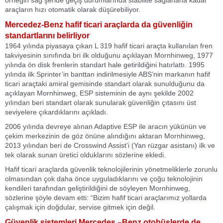
örneğin sağ şeride geçiş durumlarında stabilite sağlanana kadar
araçların hızı otomatik olarak düşürebiliyor.
Mercedez-Benz hafif ticari araçlarda da güvenliğin
standartlarını belirliyor
1964 yılında piyasaya çıkan L 319 hafif ticari araçta kullanılan fren
takviyesinin sınıfında bri ilk olduğunu açıklayan Mornhinweg, 1977
yılında ön disk frenlerin standart hale getirildiğini hatırlattı. 1995
yılında ilk Sprinter’in banttan indirilmesiyle ABS’nin markanın hafif
ticari araçtaki amiral gemisinde standart olarak sunulduğunu da
açıklayan Mornhinweg, ESP sisteminin de aynı şekilde 2002
yılından beri standart olarak sunularak güvenliğin çıtasını üst
seviyelere çıkardıklarını açıkladı.
2006 yılında devreye alınan Adaptive ESP ile aracın yükünün ve
çekim merkezinin de göz önüne alındığını aktaran Mornhinweg,
2013 yılından beri de Crosswind Assist’i (Yan rüzgar asistanı) ilk ve
tek olarak sunan üretici olduklarını sözlerine ekledi.
Hafif ticari araçlarda güvenlik teknolojilerinin yönetmeliklerle zorunlu
olmasından çok daha önce uyguladıklarını ve çoğu teknolojinin
kendileri tarafından geliştirildiğini de söyleyen Mornhinweg,
sözlerine şöyle devam etti: “Bizim hafif ticari araçlarımız yollarda
çalışmak için doğdular, servise gitmek için değil.
Güvenlik sistemleri Mercedes –Benz otobüslerde de