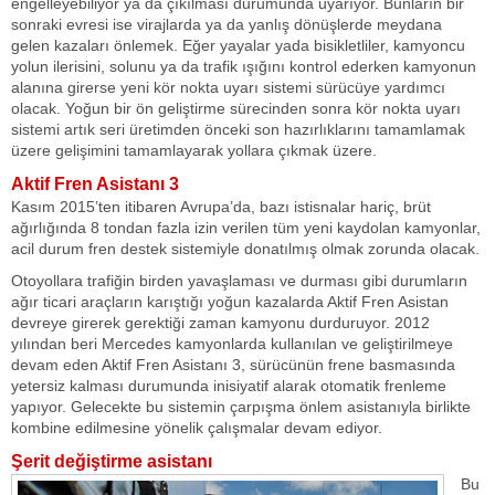
engelleyebiliyor ya da çıkılması durumunda uyarıyor. Bunların bir
sonraki evresi ise virajlarda ya da yanlış dönüşlerde meydana
gelen kazaları önlemek. Eğer yayalar yada bisikletliler, kamyoncu
yolun ilerisini, solunu ya da trafik ışığını kontrol ederken kamyonun
alanına girerse yeni kör nokta uyarı sistemi sürücüye yardımcı
olacak. Yoğun bir ön geliştirme sürecinden sonra kör nokta uyarı
sistemi artık seri üretimden önceki son hazırlıklarını tamamlamak
üzere gelişimini tamamlayarak yollara çıkmak üzere.
Aktif Fren Asistanı 3
Kasım 2015’ten itibaren Avrupa’da, bazı istisnalar hariç, brüt
ağırlığında 8 tondan fazla izin verilen tüm yeni kaydolan kamyonlar,
acil durum fren destek sistemiyle donatılmış olmak zorunda olacak.
Otoyollara trafiğin birden yavaşlaması ve durması gibi durumların
ağır ticari araçların karıştığı yoğun kazalarda Aktif Fren Asistan
devreye girerek gerektiği zaman kamyonu durduruyor. 2012
yılından beri Mercedes kamyonlarda kullanılan ve geliştirilmeye
devam eden Aktif Fren Asistanı 3, sürücünün frene basmasında
yetersiz kalması durumunda inisiyatif alarak otomatik frenleme
yapıyor. Gelecekte bu sistemin çarpışma önlem asistanıyla birlikte
kombine edilmesine yönelik çalışmalar devam ediyor.
Şerit değiştirme asistanı
Bu