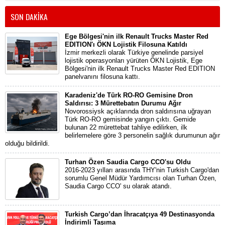
SON DAKİKA
Ege Bölgesi'nin ilk Renault Trucks Master Red
EDITION'ı ÖKN Lojistik Filosuna Katıldı
İzmir merkezli olarak Türkiye genelinde parsiyel
lojistik operasyonları yürüten ÖKN Lojistik, Ege
Bölgesi'nin ilk Renault Trucks Master Red EDITION
panelvanını filosuna kattı.
Karadeniz'de Türk RO-RO Gemisine Dron
Saldırısı: 3 Mürettebatın Durumu Ağır
Novorossiysk açıklarında dron saldırısına uğrayan
Türk RO-RO gemisinde yangın çıktı. Gemide
bulunan 22 mürettebat tahliye edilirken, ilk
belirlemelere göre 3 personelin sağlık durumunun ağır
olduğu bildirildi.
Turhan Özen Saudia Cargo CCO'su Oldu
2016-2023 yılları arasında THY'nin Turkish Cargo'dan
sorumlu Genel Müdür Yardımcısı olan Turhan Özen,
Saudia Cargo CCO' su olarak atandı.
Turkish Cargo’dan İhracatçıya 49 Destinasyonda
İndirimli Taşıma