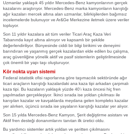
Uzmanlar yaklaşık 45 yıldır Mercedes-Benz kamyonlarının gerçek
kazalarını araştırıyor. Mercedes-Benz marka kamyonların karıştığı
ağır kazaları mercek altına alan uzmanlar, bilirkişilerden bağımsız
incelemelerde bulunuyor ve Ar&Ge Merkezine iletmek üzere veriler
topluyor.
Son 11 yıldır kazalara ait tüm veriler Ticari Araç Kaza Veri
Tabanında kayıt altına alınıyor ve kapsamlı bir şekilde
değerlendiriliyor. Bünyesinde ciddi bir bilgi birikimi ve deneyimi
barındıran ve yaşanmış gerçek kazalardan elde edilen bu çalışma,
araç güvenliğine yönelik aktif ve pasif sistemlerin geliştirilmesinde
çok önemli bir yapı taşı oluşturuyor.
Kör nokta uyarı sistemi
Federal istatistik ofisi raporlarına göre taşımacılık sektöründe ağır
ticari araçların karıştığı kazalardaki ana kaza tipi arkadan çarpmalı
kaza tipi. Bu kazaların yaklaşık yüzde 40’ı kaza öncesi hiç fren
yapılmadan gerçekleşiyor. İkinci sırada ise yoldan çıkılması ile
karışılan kazalar ve kavşaklarda meydana gelen kompleks kazalar
yer alırken, üçüncü sırada ise yayaların karıştığı kazalar yer alıyor.
Son 15 yılda Mercedes-Benz Kamyon, Şerit değiştirme asistanı ve
Aktif fren desteği donanımlarını tanıtan ilk üretici oldu.
Bu yardımcı sistemler artık yoldan ve şeritten çıkılmasını