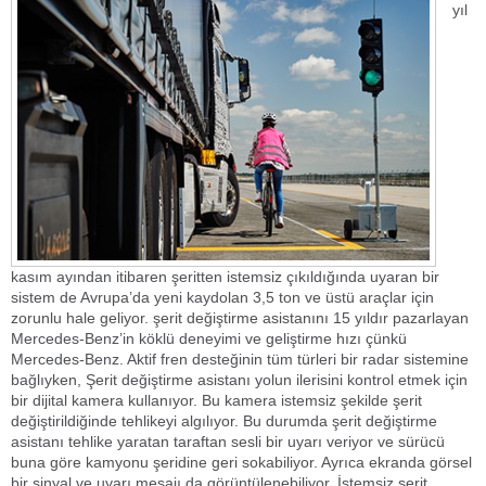
yıl
kasım ayından itibaren şeritten istemsiz çıkıldığında uyaran bir
sistem de Avrupa’da yeni kaydolan 3,5 ton ve üstü araçlar için
zorunlu hale geliyor. şerit değiştirme asistanını 15 yıldır pazarlayan
Mercedes-Benz’in köklü deneyimi ve geliştirme hızı çünkü
Mercedes-Benz. Aktif fren desteğinin tüm türleri bir radar sistemine
bağlıyken, Şerit değiştirme asistanı yolun ilerisini kontrol etmek için
bir dijital kamera kullanıyor. Bu kamera istemsiz şekilde şerit
değiştirildiğinde tehlikeyi algılıyor. Bu durumda şerit değiştirme
asistanı tehlike yaratan taraftan sesli bir uyarı veriyor ve sürücü
buna göre kamyonu şeridine geri sokabiliyor. Ayrıca ekranda görsel
bir sinyal ve uyarı mesajı da görüntülenebiliyor. İstemsiz şerit