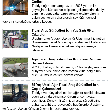
Geriledi
Türkiye ağır ticari araç pazarı, 2026 yılının ilk
çeyreğinde küresel ve bölgesel gelişmelerin etkisiyle
daralma yaşasa da, uzun dönem ortalamalarına
yakın seviyeleri yakalayarak sektörün dengeli
yapısını koruduğunu ortaya koydu.
Ticari Araç Sürücüleri İçin Yaş Şartı 69’a
Çıkartıldı
Ulaştırma ve Altyapı Bakanlığı Ulaştırma Hizmetleri
Düzenleme Genel Müdürlüğü tarafından Uluslararası
Nakliyeciler Derneği'ne iletilen bilgilendirmeye
istinaden;
Ağır Ticari Araç Yatırımları Koronaya Rağmen
Devam Ediyor
2020 Şubat ayından itibaren Çin’den başlayarak tüm
dünyayı etkisi altına alan korona virüs salgınının
güçlü olumsuz etkileri devam ediyor.
65 Yaş Üzeri Ağır Ticari Araç Sürücüleri İçin
Geçici Çalışma İzni
Türkiye ve dünyadaki etkileri ağır bir şekilde devam
eden salgında dönemsel önlemler de hayata
geçiriliyor. Deneyimli ağır ticari araç sürücülerine
daha fazla ihtiyaç duyulduğu bugünlerde Ulaştırma
ve Altyapı Bakanlığı’ndan önemli bir açıklama yapıldı.