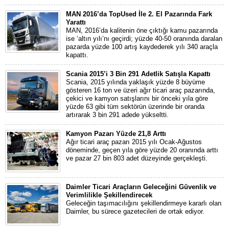
MAN 2016’da TopUsed İle 2. El Pazarında Fark
Yarattı
MAN, 2016’da kalitenin öne çıktığı kamu pazarında
ise ‘altın yılı’nı geçirdi; yüzde 40-50 oranında daralan
pazarda yüzde 100 artış kaydederek yılı 340 araçla
kapattı.
Scania 2015’i 3 Bin 291 Adetlik Satışla Kapattı
Scania, 2015 yılında yaklaşık yüzde 8 büyüme
gösteren 16 ton ve üzeri ağır ticari araç pazarında,
çekici ve kamyon satışlarını bir önceki yıla göre
yüzde 63 gibi tüm sektörün üzerinde bir oranda
artırarak 3 bin 291 adede yükseltti.
Kamyon Pazarı Yüzde 21,8 Arttı
Ağır ticari araç pazarı 2015 yılı Ocak-Ağustos
döneminde, geçen yıla göre yüzde 20 oranında arttı
ve pazar 27 bin 803 adet düzeyinde gerçekleşti.
Daimler Ticari Araçların Geleceğini Güvenlik ve
Verimlilikle Şekillendirecek
Geleceğin taşımacılığını şekillendirmeye kararlı olan
Daimler, bu sürece gazetecileri de ortak ediyor.