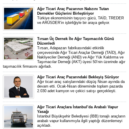
Ağır Ticari Araç Pazarının Nabzını Tutan
Dernekler Güçlerini Birleştiriyor
Türkiye ekonomisinin taşıyıcı gücü, TAİD, TREDER
ve ARÜSDER’in işbirliğiyle bir araya geliyor.
Tırsan Üç Dernek İle Ağır Taşımacılık Günü
Düzenledi
Tırsan, Adapazarı fabrikasındaki etkinlik
çerçevesinde Ağır Ticari Araçlar Derneği (TAİD), Ağır
Nakliyeciler Derneği (AND) ve Ağır Yük Kaldırma ve
Taşımacılar Derneği (AKT) üyesi 50’nin üzerinde ağır
taşımacılık firmasını ağırladı.
Ağır Ticari Araç Pazarındaki Bekleyiş Sürüyor
Ağır ticari araç satışlarındaki düşüş Nisan ayında da
devam etti. Ocak-Nisan döneminde toplam pazarda
2.030 adet kamyon ve çekici satışı gerçekleşti.
Ağır Ticari Araçlara İstanbul’da Arabalı Vapur
Yasağı
İstanbul Büyükşehir Belediyesi (İBB) tonajlı araçların
arabalı vapur kullanımıyla ilgili yaptığı düzenlemeyi
açıkladı.