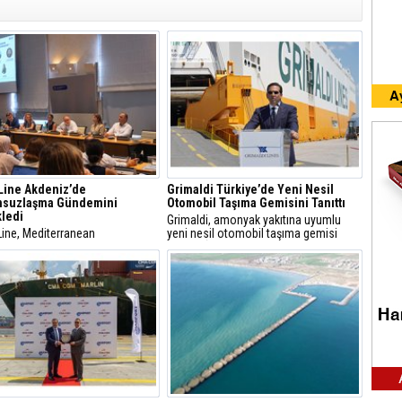
Line Akdeniz’de
Grimaldi Türkiye’de Yeni Nesil
nsuzlaşma Gündemini
Otomobil Taşıma Gemisini Tanıttı
ledi
Grimaldi, amonyak yakıtına uyumlu
Line, Mediterranean
yeni nesil otomobil taşıma gemisi
onisation Meetings’te
Grande İstanbul’u Türkiye’de tanıtarak
z’de düşük karbonlu deniz
sürdürülebilir deniz taşımacılığı
lığı için alternatif yakıtlar,
yatırımlarını öne çıkardı.
yici altyapı ve sektörler arası iş
nin önemini vurguladı.