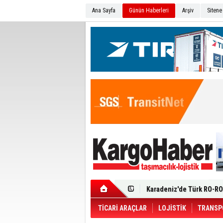
Ana Sayfa
Günün Haberleri
Arşiv
Sitene
Ege Bölgesi'nin ilk Renau
Filosuna Katıldı
Karadeniz'de Türk RO-RO 
Durumu Ağır
Turhan Özen Saudia Carg
Turkish Cargo’dan İhraca
Renault Trucks T 480 ADR’l
TİCARİ ARAÇLAR
LOJİSTİK
TRANSP
Ortadoğu Krizine Karşın