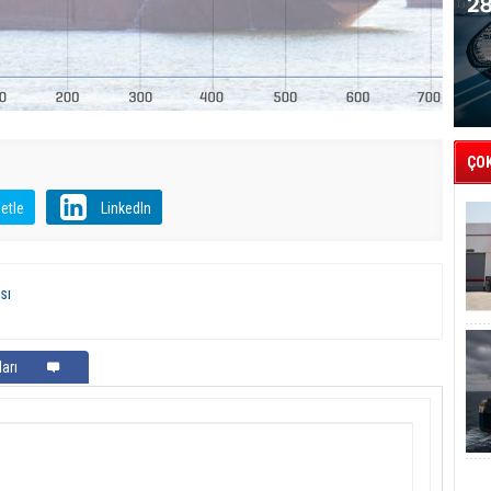
ÇO
etle
LinkedIn
sı
arı