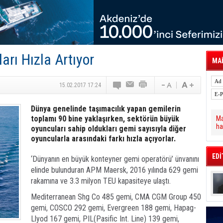
tal Dergi)
rür
önetimini Dijitalleştiriyor
thens in June, Up 8.5%
ia ile Güçlendirdi
 Saadia Zahidi Getirildi. IATA Tarihinde İlk
arı Hızla Artıyor
ia Zahidi as Director General
MAİ
a Ankara ile Hizmet Ağını Güçlendirdi
spress’e 10 Adet T520 Çekici Teslim Etti
15.02.2017 17:24
Dünya genelinde taşımacılık yapan gemilerin
toplamı 90 bine yaklaşırken, sektörün büyük
Ma
ha
oyuncuları sahip oldukları gemi sayısıyla diğer
oyuncularla arasındaki farkı hızla açıyorlar.
EDİ
‘Dünyanın en büyük konteyner gemi operatörü’ ünvanını
elinde bulunduran APM Maersk, 2016 yılında 629 gemi
rakamına ve 3.3 milyon TEU kapasiteye ulaştı.
Mediterranean Shg Co 485 gemi, CMA CGM Group 450
gemi, COSCO 292 gemi, Evergreen 188 gemi, Hapag-
Llyod 167 gemi, PIL(Pasific Int. Line) 139 gemi,