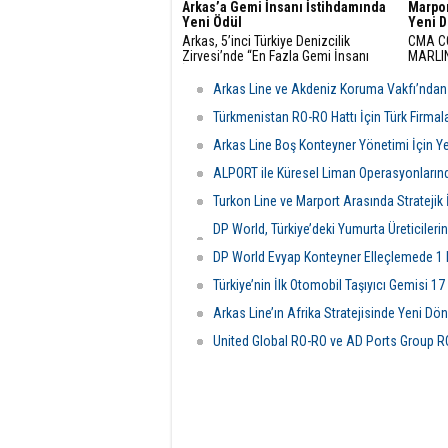
Arkas’a Gemi İnsanı İstihdamında
Marpor
Yeni Ödül
Yeni 
Arkas, 5’inci Türkiye Denizcilik
CMA CG
Zirvesi’nde “En Fazla Gemi İnsanı
MARLIN 
İstihdamı Sağlama” ödülünün sahibi
Marpor
oldu.
Kuzey 
Arkas Line ve Akdeniz Koruma Vakfı’ndan Ç
bağlant
Türkmenistan RO-RO Hattı İçin Türk Firmalar
Arkas Line Boş Konteyner Yönetimi İçin Ye
ALPORT ile Küresel Liman Operasyonların
Turkon Line ve Marport Arasında Stratejik İş
DP World, Türkiye’deki Yumurta Üreticiler
Açtı
DP World Evyap Konteyner Elleçlemede 1 M
Türkiye’nin İlk Otomobil Taşıyıcı Gemisi 17
Arkas Line’ın Afrika Stratejisinde Yeni D
United Global RO-RO ve AD Ports Group R