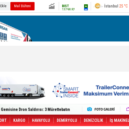
13798.82
Ankara
28 °C
 Ekle
Mail Bülteni
Altın
6498.73
Dolar
47.5842
Euro
54.937
lt Trucks Master Red EDITION'ı ÖKN Lojistik
Gemisine Dron Saldırısı: 3 Mürettebatın
o CCO'su Oldu
tçıya 49 Destinasyonda İndirimli Taşıma
er Aybir Lojistik Filosuna Katıldı
ORT
KARGO
HAVAYOLU
DEMİRYOLU
DENİZCİLİK
İŞ MAKİNE
 Hava Kargo Haziran 2026 Döneminde %8.5