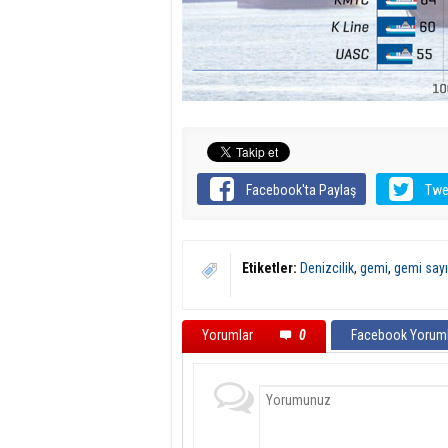
Facebook'ta Paylaş
Twe
Etiketler:
Denizcilik
,
gemi
,
gemi sayı
Yorumlar
0
Facebook Yoruml