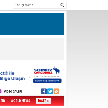
LERİ
WORLD NEWS
DİĞER »