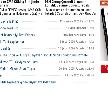
t ve CMA CGM İş Birliğinde
DBH Group Çeşmeli Limanı’nı
Dönem
Lojistik Üssüne Dönüştürecek
M’in FEMEX servisi, CMA CGM
Uzun yıllardır atıl durumda bulunan
gemisinin ilk düzenli uğrağıyla
Tekirdağ Çeşmeli Limanı, DBH Group’un
t operasyonlarına başlayarak
gerçekleştireceği yatırımlarla
Avrupa-Türkiye hattındaki
Türkiye’nin yeni nesil lojistik
evre İş Birliği
12 Haziran 2026 Cuma 12:53
ıları güçlendirdi.
merkezlerinden biri olmaya
hazırlanıyor.
ına Yeşil Işık
31 Mart 2026 Salı 15:18
ni Teknolojiyi Test Edecek
20 Şubat 2026 Cuma 11:19
da Yeni Yapılanma
16 Şubat 2026 Pazartesi 14:12
 Birliği
16 Şubat 2026 Pazartesi 11:38
ini Orta Doğu ve ABD’ye Bağlayan Soğuk Zincir Koridorunu Hizmete
ilyon TEU Seviyesine Ulaştı
11 Aralık 2025 Perşembe 10:03
08 Ocak 2026 Perşembe 11:58
 Yılda 1 Milyon Aracı Taşıdı
20 Ekim 2025 Pazartesi 21:40
B
önem
17 Ekim 2025 Cuma 08:46
O-RO Taşımacılığında Büyümeye Odaklandı
09 Ekim 2025 Perşembe 16:02