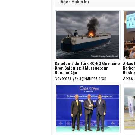
Diğer Haberler
Karadeniz'de Türk RO-RO Gemisine
Arkas 
Dron Saldırısı: 3 Mürettebatın
Karbo
Durumu Ağır
Destek
Novorossiysk açıklarında dron
Arkas 
saldırısına uğrayan Türk RO-RO
Decarb
gemisinde yangın çıktı. Gemide
Akdeni
bulunan 22 mürettebat tahliye
taşımacı
edilirken, ilk belirlemelere göre 3
düzenle
personelin sağlık durumunun ağır
birliği
olduğu bildirildi.