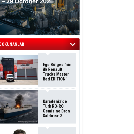
K OKUNANLAR
Ege Bölgesi'nin
ilk Renault
Trucks Master
Red EDITION'ı
ÖKN Lojistik
Filosuna Katıldı
Karadeniz'de
Türk RO-RO
Gemisine Dron
Saldırısı: 3
Mürettebatın
Durumu Ağır