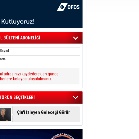
L BÜLTENİ ABONELİĞİ
il adresinizi kaydederek en güncel
berlere kolayca ulaşabilirsiniz
TÖRÜN SEÇTİKLERİ
Çin'i İzleyen Geleceği Görür