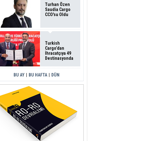
Turhan Özen
Saudia Cargo
CCO'su Oldu
Turkish
Cargo’dan
İhracatçıya 49
Destinasyonda
İndirimli Taşıma
BU AY
|
BU HAFTA
|
DÜN