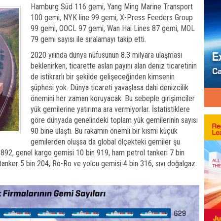
Hamburg Süd 116 gemi, Yang Ming Marine Transport
100 gemi, NYK line 99 gemi, X-Press Feeders Group
99 gemi, OOCL 97 gemi, Wan Hai Lines 87 gemi, MOL
79 gemi sayısı ile sıralamayı takip etti.
2020 yılında dünya nüfusunun 8.3 milyara ulaşması
beklenirken, ticarette aslan payını alan deniz ticaretinin
de istikrarlı bir şekilde gelişeceğinden kimsenin
şüphesi yok. Dünya ticareti yavaşlasa dahi denizcilik
önemini her zaman koruyacak. Bu sebeple girişimciler
yük gemilerine yatırıma ara vermiyorlar. İstatistiklere
göre dünyada genelindeki toplam yük gemilerinin sayısı
90 bine ulaştı. Bu rakamın önemli bir kısmı küçük
gemilerden oluşsa da global ölçekteki gemiler şu
.892, genel kargo gemisi 10 bin 919, ham petrol tankeri 7 bin
tanker 5 bin 204, Ro-Ro ve yolcu gemisi 4 bin 316, sıvı doğalgaz