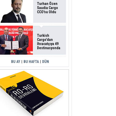
Turhan Özen
Saudia Cargo
CCO'su Oldu
Turkish
Cargo’dan
İhracatçıya 49
Destinasyonda
İndirimli Taşıma
BU AY
|
BU HAFTA
|
DÜN