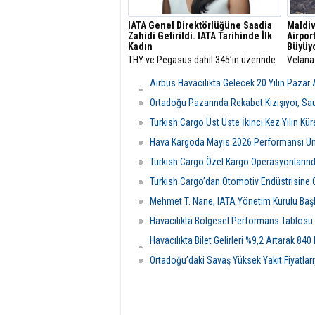
IATA Genel Direktörlüğüne Saadia
Maldiv
Zahidi Getirildi. IATA Tarihinde İlk
Airpor
Kadın
Büyüy
THY ve Pegasus dahil 345’in üzerinde
Velana 
havayolu şirketini çatısı altında
Maldivl
toplayan Uluslararası Hava
havalim
Airbus Havacılıkta Gelecek 20 Yılın Pazar
Taşımacılığı Birliği (IATA) Genel
ülkenin
Tümüyle Yeni Nesilden Oluşacak
Direktörlüğü görevine Saadia Zahidi
büyük 
Ortadoğu Pazarında Rekabet Kızışıyor, Sa
getirildi.
Turkish Cargo Üst Üste İkinci Kez Yılın Kür
Hava Kargoda Mayıs 2026 Performansı Umu
Turkish Cargo Özel Kargo Operasyonlarında
Turkish Cargo’dan Otomotiv Endüstrisine 
Mehmet T. Nane, IATA Yönetim Kurulu Başka
Havacılıkta Bölgesel Performans Tablosu De
Havacılıkta Bilet Gelirleri %9,2 Artarak 84
Milyar Dolar Olacak
Ortadoğu’daki Savaş Yüksek Yakıt Fiyatlarıy