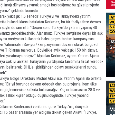
ttiği imajı dünyaya yaymak amaçlı başladığımız bu güzel projede
iyoruz” şeklinde konuştu.
rak yaklaşık 1,5 senedir Türkiye’yi ve Türkiye’deki yatırım
yette bulunduklarını hatırlatan Korkmaz; bu tür faaliyetlere devam
a şöyle devam etti: “Geçen sene Türkiye’de yatırım yapmış 40
yamızı gerçekleştirdik. Ajansımız, Türkiye sevgisine dayalı bir aşk
nyası medyasını kullanarak bahsi geçen tanıtım kampanyasını
rkiye Yatırımcıları Seviyor! kampanyasının devamı olarak bu güzel
ve TIR’larına taşıyoruz. Böylelikle aylık yaklaşık 150 bin alıcıya,
leri yaratmaya adayız.” Alpaslan Korkmaz, ayrıca Yatırım Ajansı
a çok iyi anlatan Türkiye’nin yurtdışında tanıtımına fırsat verecek
nı belirterek, DHL’e işbirliğinden dolayı teşekkürlerini sundu.
cek”
kiye Bölge Direktörü Michel Akavi ise, Yatırım Ajansı ile birlikte
uştu: “Bir yıl boyunca devam edecek olan bu projeyle, hem ülke
ın güçlenmesine katkıda bulunacağız. Yaş ortalamasının 28.3 ve
lek sahibi kişiler olduğu düşünüldüğünde, Türkiye yabancı
or.”
alkınma Konferansı) verilerine göre Türkiye’nin, dünyada
i 15 pazar arasında yer aldığına dikkat çeken Akavi, “Türkiye,