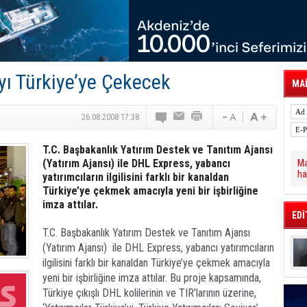
tal Dergi)
rür
önetimini Dijitalleştiriyor
thens in June, Up 8.5%
ia ile Güçlendirdi
 Saadia Zahidi Getirildi. IATA Tarihinde İlk
yı Türkiye’ye Çekecek
ia Zahidi as Director General
MAİ
a Ankara ile Hizmet Ağını Güçlendirdi
spress’e 10 Adet T520 Çekici Teslim Etti
26.08.2008 17:38
T.C. Başbakanlık Yatırım Destek ve Tanıtım Ajansı
(Yatırım Ajansı) ile DHL Express, yabancı
Ma
ha
yatırımcıların ilgilisini farklı bir kanaldan
Türkiye’ye çekmek amacıyla yeni bir işbirliğine
imza attılar.
EDİ
T.C. Başbakanlık Yatırım Destek ve Tanıtım Ajansı
(Yatırım Ajansı)
ile DHL Express, yabancı yatırımcıların
ilgilisini farklı bir kanaldan Türkiye’ye çekmek amacıyla
yeni bir işbirliğine imza attılar. Bu proje kapsamında,
Türkiye çıkışlı DHL kolilerinin ve TIR’larının üzerine,