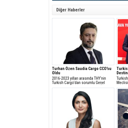
Diğer Haberler
Turhan Özen Saudia Cargo CCO'su
Turkis
Oldu
Destin
2016-2023 yılları arasında THY'nin
Turkish
Turkish Cargo'dan sorumlu Genel
Meclisi
Müdür Yardımcısı olan Turhan Özen,
kapsamı
Saudia Cargo CCO' su olarak atandı.
ülkede
yüzde 3