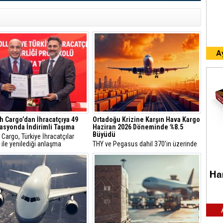
h Cargo’dan İhracatçıya 49
Ortadoğu Krizine Karşın Hava Kargo
asyonda İndirimli Taşıma
Haziran 2026 Döneminde %8.5
Büyüdü
 Cargo, Türkiye İhracatçılar
 ile yenilediği anlaşma
THY ve Pegasus dahil 370’in üzerinde
nda ihracatçıların ürünlerini 30
havayolu şirketini çatısı altında
ki 49 destinasyona ortalama
toplayan ve sivil havacılık trafiğinin %
4 indirimle taşıyacak.
85’ini temsil eden Uluslararası Hava
Taşımacılığı Birliği (IATA), Haziran 2026
küresel hava kargo pazarına ait verileri
açıkladı.