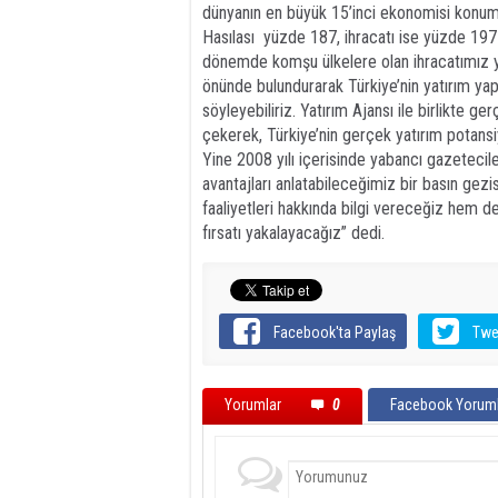
dünyanın en büyük 15’inci ekonomisi konumund
Hasılası
yüzde 187, ihracatı ise yüzde 197 
dönemde komşu ülkelere olan ihracatımız yü
önünde bulundurarak Türkiye’nin yatırım yap
söyleyebiliriz. Yatırım Ajansı ile birlikte ge
çekerek, Türkiye’nin gerçek yatırım potansi
Yine 2008 yılı içerisinde yabancı gazetecile
avantajları anlatabileceğimiz bir basın gez
faaliyetleri hakkında bilgi vereceğiz hem de
fırsatı yakalayacağız” dedi.
Facebook'ta Paylaş
Twe
Yorumlar
0
Facebook Yoruml