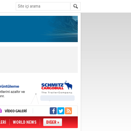
LERİ
WORLD NEWS
DİĞER »