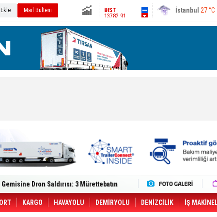
13782.91
Ankara
31 °C
 Ekle
Mail Bülteni
Altın
6605.25
Dolar
47.7012
Euro
55.0186
lt Trucks Master Red EDITION'ı ÖKN Lojistik
Gemisine Dron Saldırısı: 3 Mürettebatın
o CCO'su Oldu
tçıya 49 Destinasyonda İndirimli Taşıma
er Aybir Lojistik Filosuna Katıldı
ORT
KARGO
HAVAYOLU
DEMİRYOLU
DENİZCİLİK
İŞ MAKİNE
 Hava Kargo Haziran 2026 Döneminde %8.5