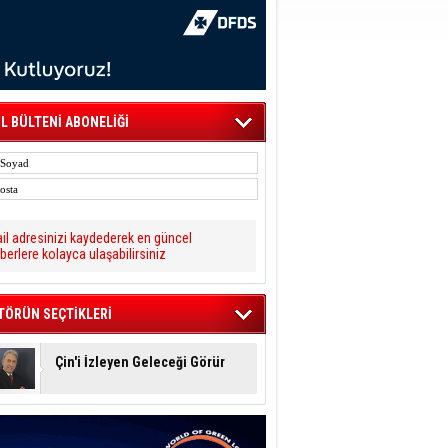
L BÜLTENİ ABONELİĞİ
il adresinizi kaydederek en güncel
berlere kolayca ulaşabilirsiniz
TÖRÜN SEÇTİKLERİ
Çin'i İzleyen Geleceği Görür