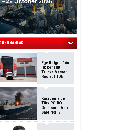
K OKUNANLAR
Ege Bölgesi'nin
ilk Renault
Trucks Master
Red EDITION'ı
ÖKN Lojistik
Filosuna Katıldı
Karadeniz'de
Türk RO-RO
Gemisine Dron
Saldırısı: 3
Mürettebatın
Durumu Ağır