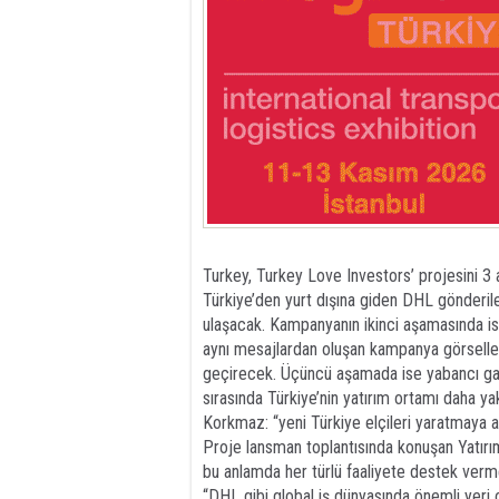
Turkey, Turkey Love Investors’ projesini 
Türkiye’den yurt dışına giden DHL gönderile
ulaşacak. Kampanyanın ikinci aşamasında ise
aynı mesajlardan oluşan kampanya görseller
geçirecek. Üçüncü aşamada ise yabancı gaz
sırasında Türkiye’nin yatırım ortamı daha yak
Korkmaz: “yeni Türkiye elçileri yaratmaya 
Proje lansman toplantısında konuşan Yatır
bu anlamda her türlü faaliyete destek verm
“DHL gibi global iş dünyasında önemli yeri o