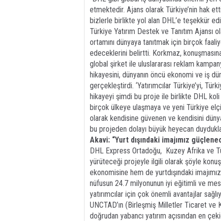
etmektedir. Ajans olarak Türkiye’nin hak e
bizlerle birlikte yol alan DHL’e teşekkür ed
Türkiye Yatırım Destek ve Tanıtım Ajansı ola
ortamını dünyaya tanıtmak için birçok faali
edeceklerini belirtti. Korkmaz, konuşmasın
global şirket ile uluslararası reklam kampan
hikayesini, dünyanın öncü ekonomi ve iş dü
gerçekleştirdi. ‘Yatırımcılar Türkiye’yi, Tü
hikayeyi şimdi bu proje ile birlikte DHL koli 
birçok ülkeye ulaşmaya ve yeni Türkiye elçi
olarak kendisine güvenen ve kendisini dünyay
bu projeden dolayı büyük heyecan duydukları
Akavi: “Yurt dışındaki
imajımız güçlene
DHL Express Ortadoğu,
Kuzey Afrika ve Tür
yürüteceği projeyle ilgili olarak şöyle kon
ekonomisine hem de yurtdışındaki imajımız
nüfusun 24.7 milyonunun iyi eğitimli ve mes
yatırımcılar için çok önemli avantajlar sağlıy
UNCTAD’ın (Birleşmiş Milletler Ticaret ve K
doğrudan yabancı yatırım açısından en çekic