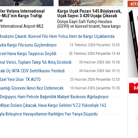
ler Velana International
Kargo Uçak Pazarı %45 Büyüyecek,
t-MLE’nin Kargo Trafiği
Uçak Sayısı 3.420 Uçağa Çıkacak
or
Dünya Gayri Safi Yurtiçi Hasılası
International Airport-MLE
(GSYH) ve küresel ticaret, hava kargo
er'in ana uluslararası
sektörünün büyümesindeki temel itici
anı olarak hizmet verirken,
güçler olmaya devam ediyor.
 Analizini Çıkardı: Küresel Filo Hem Yolcu Hem de Kargo Uçaklarında
 yolcu ile hava kargo trafiğinin
bölümünü yönetiyor.
udia Kargo Filosunu Güçlendiriyor
13 Temmuz 2026 Pazartesi 13:55
13 Temmuz 2026 Pazartesi 14:39
esel Hava Kargo Taşıyıcısı Seçildi
02 Temmuz 2026 Perşembe 13:44
t Verici, Toplam Talep %6 Artış Gösterdi
30 Haziran 2026 Salı 15:56
ki Üç IATA CEIV Sertifikasını Yeniledi
30 Haziran 2026 Salı 10:12
Özel Yeni Ürün: TK AUTO
25 Haziran 2026 Perşembe 12:53
nlığı Görevini İkinci Kez Üstlenecek
B
10 Haziran 2026 Çarşamba 15:30
ğişiyor, Ham Petrole Bağımlılık Maliyet Baskısını Ağırlaştırıyor
08 Haziran 2026 Pazartesi 00:51
0 Milyar Dolara Çıkacak, Hava Kargo Gelirleri %7,2 Yükselişle 162
la Birleşince Havayollarının Karlılığını Yarı Yarıya Düşürdü
08 Haziran 2026 Pazartesi 00:29
07 Haziran 2026 Pazar 23:57