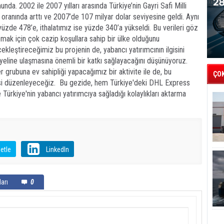
a. 2002 ile 2007 yılları arasında Türkiye’nin Gayri Safi Milli
oranında arttı ve 2007’de 107 milyar dolar seviyesine geldi. Aynı
zde 478’e, ithalatımız ise yüzde 340’a yükseldi. Bu verileri göz
mak için çok cazip koşullara sahip bir ülke olduğunu
rçekleştireceğimiz bu projenin de, yabancı yatırımcının ilgisini
yeline ulaşmasına önemli bir katkı sağlayacağını düşünüyoruz.
r grubuna ev sahipliği yapacağımız bir aktivite ile de, bu
ÇO
isi düzenleyeceğiz.
Bu gezide, hem Türkiye'deki DHL Express
 Türkiye'nin yabancı yatırımcıya sağladığı kolaylıkları aktarma
etle
LinkedIn
arı
0