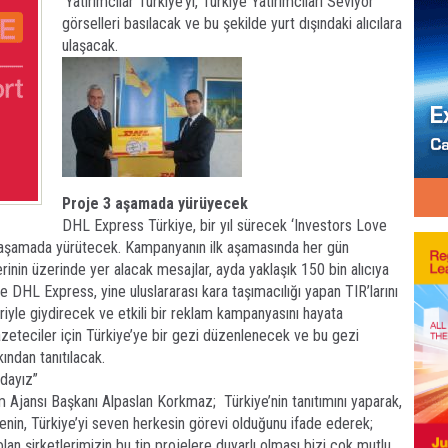
‘Yatırımcılar Türkiye’yi, Türkiye Yatırımcıları Seviyor’
görselleri basılacak ve bu şekilde yurt dışındaki alıcılara
ulaşacak.
Proje 3 aşamada
yürüyecek
DHL Express Türkiye, bir yıl sürecek ‘Investors Love
3 aşamada yürütecek. Kampanyanın ilk aşamasında her gün
rinin üzerinde yer alacak mesajlar, ayda yaklaşık 150 bin alıcıya
 DHL Express, yine uluslararası kara taşımacılığı yapan TIR’larını
iyle giydirecek ve etkili bir reklam kampanyasını hayata
eteciler için Türkiye’ye bir gezi düzenlenecek ve bu gezi
ından tanıtılacak.
adayız”
ım Ajansı Başkanı Alpaslan Korkmaz;
Türkiye’nin tanıtımını yaparak,
enin, Türkiye’yi seven herkesin görevi olduğunu ifade ederek;
lan şirketlerimizin bu tip projelere duyarlı olması bizi çok mutlu