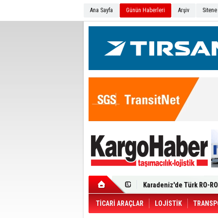
Ana Sayfa
Günün Haberleri
Arşiv
Sitene
Ege Bölgesi'nin ilk Renau
Filosuna Katıldı
Karadeniz'de Türk RO-RO 
Durumu Ağır
Turhan Özen Saudia Carg
Turkish Cargo’dan İhraca
Renault Trucks T 480 ADR’l
TİCARİ ARAÇLAR
LOJİSTİK
TRANSP
Ortadoğu Krizine Karşın