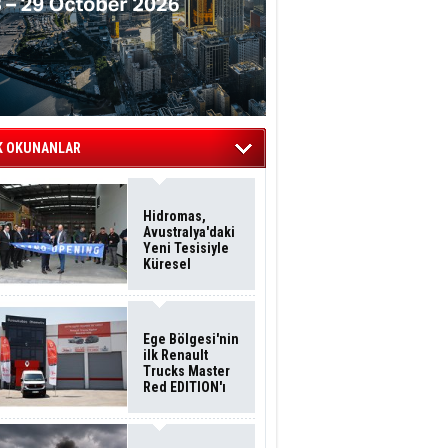
K OKUNANLAR
Hidromas,
Avustralya'daki
Yeni Tesisiyle
Küresel
Büyümesini
Sürdürüyor
Ege Bölgesi'nin
ilk Renault
Trucks Master
Red EDITION'ı
ÖKN Lojistik
Filosuna Katıldı