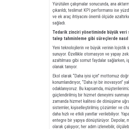
Yürütülen çalışmalar sonucunda, ana akta
çıkarıldı; teslimat KPI performansı ise yüzd
ve ek araç ihtiyacını önemli ölçüde azaltırk
sağladı.
Tedarik zinciri yönetiminde büyük veri
talep tahminleme gibi süreçlerde nasıl 
Yeni teknolojilerin ve büyük verinin lojisti
sunuyor. Özellikle otomasyon ve yapay zeka u
azaltılması gibi somut faydalar sağlarken, i
olanak tanıyor.
Ekol olarak “Daha iyisi için” mottomuz doğ
konumlandırıyor, “Daha iyi bir inovasyon” ya
odaklanıyoruz. Bu kapsamda, müşterilerimiz
güçlendirilmiş bir hizmet deneyimi sunmayı 
zamanda hizmet kalitesi de dönüşüme uğra
sistemler, kişiselleştirilmiş çözümler ve 
daha hızlı ve etkili yanıtlar verilebiliyor. Ya
entegre bir yapıya dönüştürüyor. Depolar, ma
olarak çalışıyor; her adım izlenebilir, ölçüle