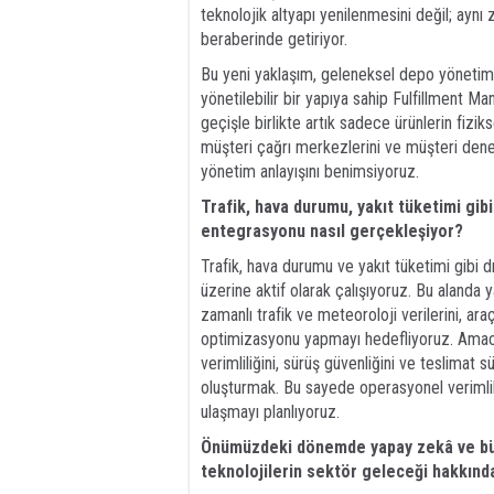
teknolojik altyapı yenilenmesini değil; ay
beraberinde getiriyor.
Bu yeni yaklaşım, geleneksel depo yönetim 
yönetilebilir bir yapıya sahip Fulfillment 
geçişle birlikte artık sadece ürünlerin fiziks
müşteri çağrı merkezlerini ve müşteri deneyi
yönetim anlayışını benimsiyoruz.
Trafik, hava durumu, yakıt tüketimi gib
entegrasyonu nasıl gerçekleşiyor?
Trafik, hava durumu ve yakıt tüketimi gibi 
üzerine aktif olarak çalışıyoruz. Bu alanda y
zamanlı trafik ve meteoroloji verilerini, ara
optimizasyonu yapmayı hedefliyoruz. Amacı
verimliliğini, sürüş güvenliğini ve teslimat 
oluşturmak. Bu sayede operasyonel verimlili
ulaşmayı planlıyoruz.
Önümüzdeki dönemde yapay zekâ ve büyü
teknolojilerin sektör geleceği hakkınd