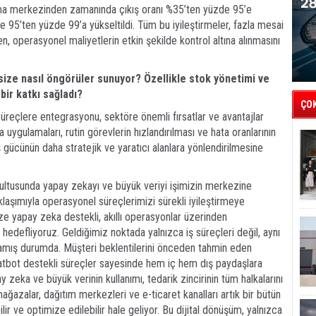
rma merkezinden zamanında çıkış oranı %35’ten yüzde 95’e
e 95’ten yüzde 99’a yükseltildi. Tüm bu iyileştirmeler, fazla mesai
en, operasyonel maliyetlerin etkin şekilde kontrol altına alınmasını
 size nasıl öngörüler sunuyor? Özellikle stok yönetimi ve
bir katkı sağladı?
ÇO
k süreçlere entegrasyonu, sektöre önemli fırsatlar ve avantajlar
ygulamaları, rutin görevlerin hızlandırılması ve hata oranlarının
ş gücünün daha stratejik ve yaratıcı alanlara yönlendirilmesine
rultusunda yapay zekayı ve büyük veriyi işimizin merkezine
klaşımıyla operasyonel süreçlerimizi sürekli iyileştirmeye
e yapay zeka destekli, akıllı operasyonlar üzerinden
hedefliyoruz. Geldiğimiz noktada yalnızca iş süreçleri değil, aynı
mış durumda. Müşteri beklentilerini önceden tahmin eden
chatbot destekli süreçler sayesinde hem iç hem dış paydaşlara
pay zeka ve büyük verinin kullanımı, tedarik zincirinin tüm halkalarını
ğazalar, dağıtım merkezleri ve e-ticaret kanalları artık bir bütün
bilir ve optimize edilebilir hale geliyor. Bu dijital dönüşüm, yalnızca