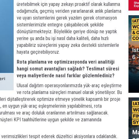
üretebilmek için yapay zekayı proaktif olarak kullanma
odağımızla, geçmiş veriden yararlanarak anlık planlama
ve uyarı sistemlerini gerek yazılım gerek otomasyon
sistemlerimizle entegre çalışabilecek şekilde
dönüştürmekteyiz. Böylelikle geriye dönüp ne yaptık
yerine şu anda bu işi nasıl daha kaliteli, daha hızlı
yapabiliriz süreçlerini yapay zeka destekli sistemlerle
hayata geçirebiliyoruz.
Rota planlama ve optimizasyonda veri analitiği
hangi somut avantajları sağladı? Teslimat süresi
veya maliyetlerde nasıl farklar gözlemlediniz?
Ulusal dağıtım operasyonlarımızda yük-araç eşleştirme
ve rota planlama süreçleri manuel olarak yönetiliyor. Bu
çleri dijitalleştirerek optimize etmeye yönelik kapsamlı bir proje
e, en uygun yük-araç eşleşmelerinin yapılabilmesi, rota
rulması ve araç doluluk oranlarının artırılması sağlanacak.
müşteri KPI taahhütlerine uygun şekilde ve zamanında
verimsizlikleri tespit ederek düzeltici aksiyonlara odaklandık.