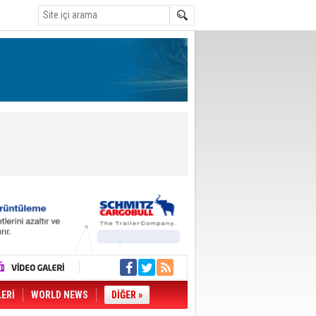
LERİ
WORLD NEWS
DİĞER »