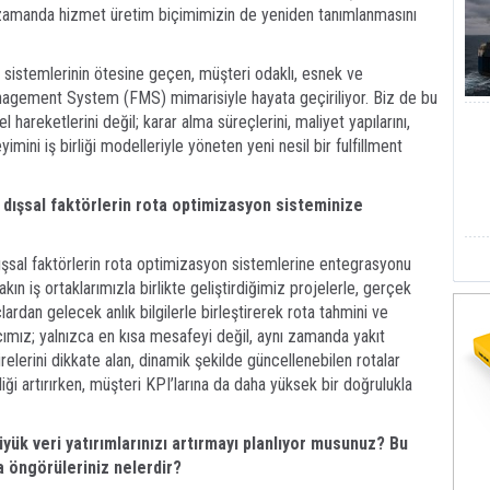
nı zamanda hizmet üretim biçimimizin de yeniden tanımlanmasını
sistemlerinin ötesine geçen, müşteri odaklı, esnek ve
Management System (FMS) mimarisiyle hayata geçiriliyor. Biz de bu
el hareketlerini değil; karar alma süreçlerini, maliyet yapılarını,
mini iş birliği modelleriyle yöneten yeni nesil bir fulfillment
i dışsal faktörlerin rota optimizasyon sisteminize
dışsal faktörlerin rota optimizasyon sistemlerine entegrasyonu
akın iş ortaklarımızla birlikte geliştirdiğimiz projelerle, gerçek
çlardan gelecek anlık bilgilerle birleştirerek rota tahmini ve
mız; yalnızca en kısa mesafeyi değil, aynı zamanda yakıt
sürelerini dikkate alan, dinamik şekilde güncellenebilen rotalar
ği artırırken, müşteri KPI’larına da daha yüksek bir doğrulukla
k veri yatırımlarınızı artırmayı planlıyor musunuz? Bu
a öngörüleriniz nelerdir?