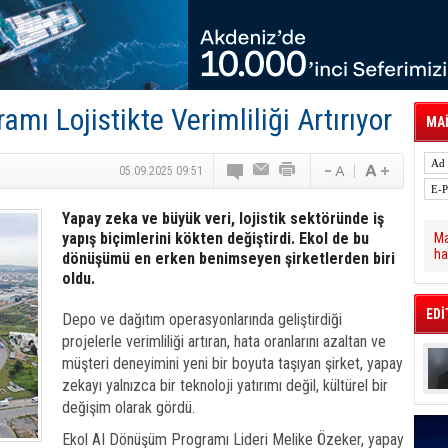
 Hava Kargo Haziran 2026 Döneminde %8.5
tal Dergi)
rür
önetimini Dijitalleştiriyor
thens in June, Up 8.5%
ia ile Güçlendirdi
ı Lojistikte Verimliliği Artırıyor
 Saadia Zahidi Getirildi. IATA Tarihinde İlk
MAİ
ia Zahidi as Director General
a Ankara ile Hizmet Ağını Güçlendirdi
05.09.2025 09:51
Yapay zeka ve büyük veri, lojistik sektöründe iş
yapış biçimlerini kökten değiştirdi. Ekol de bu
Ma
ha
dönüşümü en erken benimseyen şirketlerden biri
oldu.
EDİ
Depo ve dağıtım operasyonlarında geliştirdiği
projelerle verimliliği artıran, hata oranlarını azaltan ve
müşteri deneyimini yeni bir boyuta taşıyan şirket, yapay
zekayı yalnızca bir teknoloji yatırımı değil, kültürel bir
değişim olarak gördü.
Ekol AI Dönüşüm Programı Lideri Melike Özeker, yapay