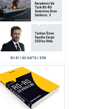
Karadeniz'de
Türk RO-RO
Gemisine Dron
Saldırısı: 3
Mürettebatın
Durumu Ağır
Turhan Özen
Saudia Cargo
CCO'su Oldu
BU AY
|
BU HAFTA
|
DÜN