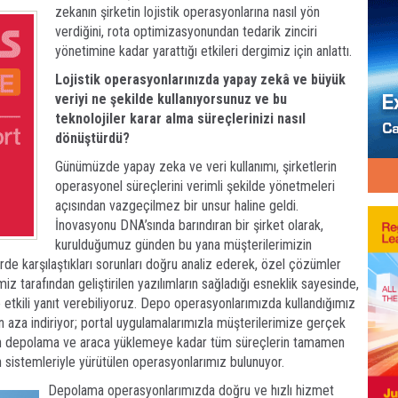
zekanın şirketin lojistik operasyonlarına nasıl yön
verdiğini, rota optimizasyonundan tedarik zinciri
yönetimine kadar yarattığı etkileri dergimiz için anlattı.
Lojistik operasyonlarınızda yapay zekâ ve büyük
veriyi ne şekilde kullanıyorsunuz ve bu
teknolojiler karar alma süreçlerinizi nasıl
dönüştürdü?
Günümüzde yapay zeka ve veri kullanımı, şirketlerin
operasyonel süreçlerini verimli şekilde yönetmeleri
açısından vazgeçilmez bir unsur haline geldi.
İnovasyonu DNA’sında barındıran bir şirket olarak,
kurulduğumuz günden bu yana müşterilerimizin
çlerde karşılaştıkları sorunları doğru analiz ederek, özel çözümler
iz tarafından geliştirilen yazılımların sağladığı esneklik sayesinde,
ve etkili yanıt verebiliyoruz. Depo operasyonlarımızda kullandığımız
en aza indiriyor; portal uygulamalarımızla müşterilerimize gerçek
lden depolama ve araca yüklemeye kadar tüm süreçlerin tamamen
 sistemleriyle yürütülen operasyonlarımız bulunuyor.
Depolama operasyonlarımızda doğru ve hızlı hizmet