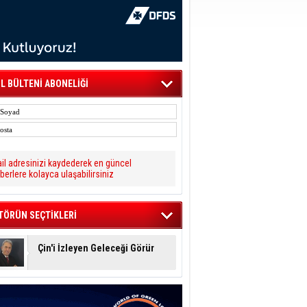
L BÜLTENİ ABONELİĞİ
il adresinizi kaydederek en güncel
berlere kolayca ulaşabilirsiniz
TÖRÜN SEÇTİKLERİ
Çin'i İzleyen Geleceği Görür