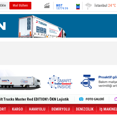
13779.39
Ankara
32 °C
 Ekle
Mail Bülteni
Altın
6659.71
Dolar
47.6791
Euro
55.1258
i Yeni Tesisiyle Küresel Büyümesini
lt Trucks Master Red EDITION'ı ÖKN Lojistik
Gemisine Dron Saldırısı: 3 Mürettebatın
o CCO'su Oldu
tçıya 49 Destinasyonda İndirimli Taşıma
ORT
KARGO
HAVAYOLU
DEMİRYOLU
DENİZCİLİK
İŞ MAKİNE
er Aybir Lojistik Filosuna Katıldı