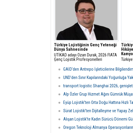
başarı
Türkiye Lojistiğinin Genç Yeteneği
Türkiy
Dünya Sahnesinde
Hikâye
Kamyo
UTİKAD adayı Ozan Durak, 2026 FIATA
Genç Lojistik Profesyonelleri
Türkiye
Ödülü’nde Avrupa Bölgesi Birincisi
gelişim
olarak Milano’da Türkiye’yi ve Avrupa
düşüns
GAİD’den Antrepo İşleticilerine Bilgilendi
Bölgesi’ni temsil etmeye hak kazandı.
RO Dev
okurlar
UND’den Sınır Kapılarındaki Yoğunluğa Yak
transport logistic Shanghai 2026, genişleti
Alp Özler Grup Hizmet Ağını Gümrük Müşavir
Eyüp Lojistik’ten Orta Doğu Hattına Hızlı 
Sürat Lojistik’ten Dijitalleşme ve Yapay Ze
Alışan Lojistik’te Kadın Sürücü Dönemi Gü
Oregon Teknoloji Almanya Operasyonların