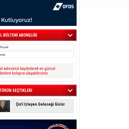
L BÜLTENİ ABONELİĞİ
il adresinizi kaydederek en güncel
berlere kolayca ulaşabilirsiniz
TÖRÜN SEÇTİKLERİ
Çin'i İzleyen Geleceği Görür