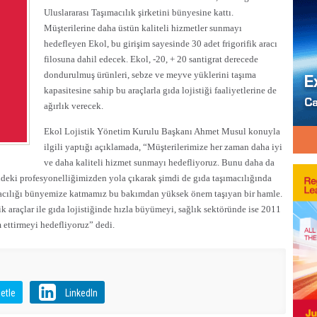
Uluslararası Taşımacılık şirketini bünyesine kattı
.
Müşterilerine daha üstün kaliteli hizmetler sunmayı
hedefleyen Ekol, bu girişim sayesinde 30 adet frigorifik aracı
filosuna dahil edecek. Ekol, -20, + 20 santigrat derecede
dondurulmuş ürünleri, sebze ve meyve yüklerini taşıma
kapasitesine sahip bu araçlarla gıda lojistiği faaliyetlerine de
ağırlık verecek.
Ekol Lojistik Yönetim Kurulu Başkanı Ahmet Musul konuyla
ilgili yaptığı açıklamada, “Müşterilerimize her zaman daha iyi
ve daha kaliteli hizmet sunmayı hedefliyoruz. Bunu daha da
ndeki profesyonelliğimizden yola çıkarak şimdi de gıda taşımacılığında
macılığı bünyemize katmamız bu bakımdan yüksek önem taşıyan bir hamle.
k araçlar ile gıda lojistiğinde hızla büyümeyi, sağlık sektöründe ise 2011
ettirmeyi hedefliyoruz” dedi.
etle
LinkedIn