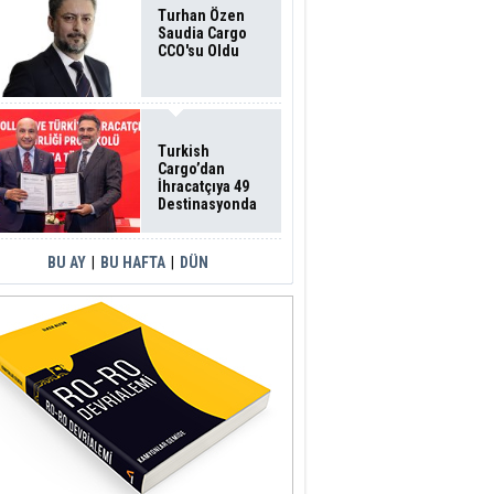
Turhan Özen
Saudia Cargo
CCO'su Oldu
Turkish
Cargo’dan
İhracatçıya 49
Destinasyonda
İndirimli Taşıma
BU AY
|
BU HAFTA
|
DÜN