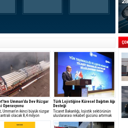
ÇO
et’ten Umman’da Dev Rüzgar
Türk Lojistiğine Küresel Dağıtım Ağı
si Operasyonu
Desteği
t, Umman’ın ikinci büyük rüzgar
Ticaret Bakanlığı, lojistik sektörünün
santrali olacak 8,4 milyon
uluslararası rekabet gücünü artırmak
k Riyah 1&2 Rüzgar Enerji
amacıyla 13 farklı destek kalemini
i projesindeki operasyonlarını
devreye aldı.