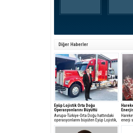
Diğer Haberler
Eyüp Lojistik Orta Doğu
Harek
Operasyonlarını Büyüttü
Enerji
Avrupa-Türkiye-Orta Doğu hattındaki
Hareke
operasyonlarını büyüten Eyüp Lojistik,
enerji 
Orta Doğu’ya gerçekleştirdiği aylık
dolarlı
sefer sayısını 500’e çıkardı.
Santral