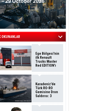
K OKUNANLAR
Ege Bölgesi'nin
ilk Renault
Trucks Master
Red EDITION'ı
ÖKN Lojistik
Filosuna Katıldı
Karadeniz'de
Türk RO-RO
Gemisine Dron
Saldırısı: 3
Mürettebatın
Durumu Ağır