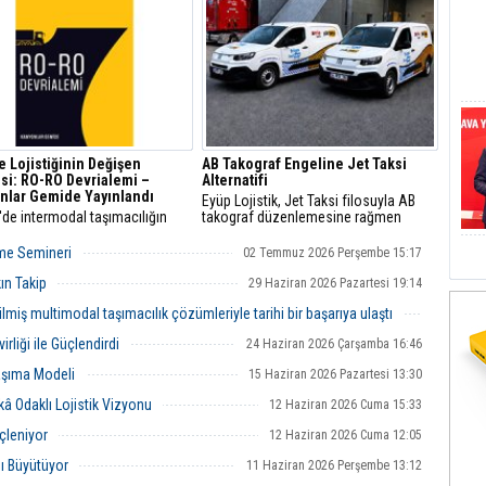
yla tamamladı.
e Lojistiğinin Değişen
AB Takograf Engeline Jet Taksi
si: RO-RO Devrialemi –
Alternatifi
nlar Gemide Yayınlandı
Eyüp Lojistik, Jet Taksi filosuyla AB
'de intermodal taşımacılığın
takograf düzenlemesine rağmen
ine ve lojistik sektörünün
Avrupa’ya 48 saatte teslimat hizmetini
el dönüşümüne ışık tutan RO-
sürdürüyor.
rme Semineri
02 Temmuz 2026 Perşembe 15:17
rialemi – Kamyonlar Gemide,
la buluştu.
ın Takip
29 Haziran 2026 Pazartesi 19:14
lmiş multimodal taşımacılık çözümleriyle tarihi bir başarıya ulaştı
29 Haziran 2026 Pazartesi 14:08
liği ile Güçlendirdi
24 Haziran 2026 Çarşamba 16:46
Taşıma Modeli
15 Haziran 2026 Pazartesi 13:30
kâ Odaklı Lojistik Vizyonu
12 Haziran 2026 Cuma 15:33
çleniyor
12 Haziran 2026 Cuma 12:05
ı Büyütüyor
11 Haziran 2026 Perşembe 13:12