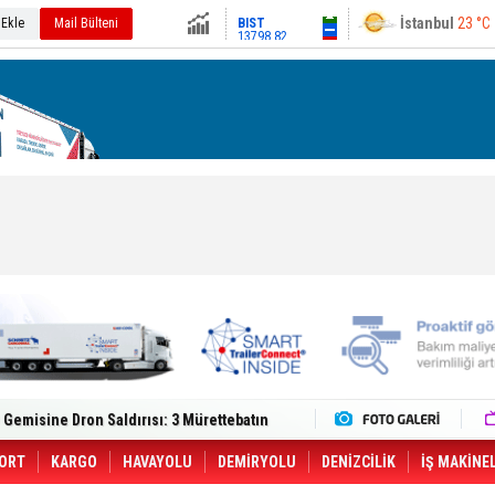
13798.82
Ankara
20 °C
 Ekle
Mail Bülteni
Altın
6542.9
Dolar
47.6861
Euro
54.9755
lt Trucks Master Red EDITION'ı ÖKN Lojistik
Gemisine Dron Saldırısı: 3 Mürettebatın
o CCO'su Oldu
tçıya 49 Destinasyonda İndirimli Taşıma
er Aybir Lojistik Filosuna Katıldı
ORT
KARGO
HAVAYOLU
DEMİRYOLU
DENİZCİLİK
İŞ MAKİNE
 Hava Kargo Haziran 2026 Döneminde %8.5