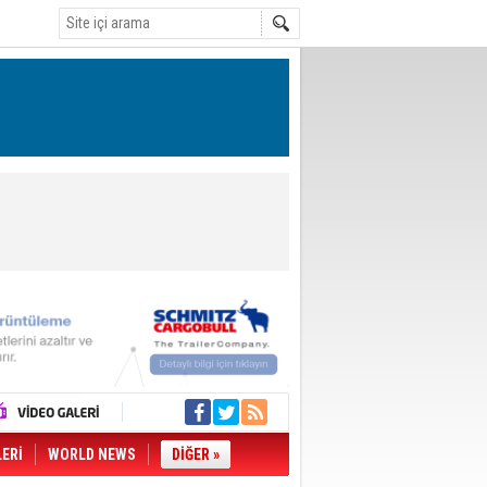
LERİ
WORLD NEWS
DİĞER »