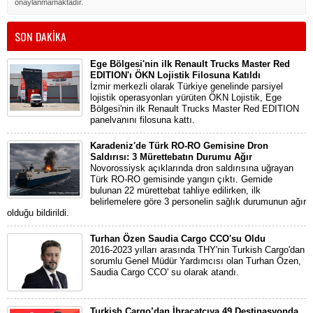
onaylanmamaktadır.
SON DAKİKA
Ege Bölgesi'nin ilk Renault Trucks Master Red
EDITION'ı ÖKN Lojistik Filosuna Katıldı
İzmir merkezli olarak Türkiye genelinde parsiyel
lojistik operasyonları yürüten ÖKN Lojistik, Ege
Bölgesi'nin ilk Renault Trucks Master Red EDITION
panelvanını filosuna kattı.
Karadeniz'de Türk RO-RO Gemisine Dron
Saldırısı: 3 Mürettebatın Durumu Ağır
Novorossiysk açıklarında dron saldırısına uğrayan
Türk RO-RO gemisinde yangın çıktı. Gemide
bulunan 22 mürettebat tahliye edilirken, ilk
belirlemelere göre 3 personelin sağlık durumunun ağır
olduğu bildirildi.
Turhan Özen Saudia Cargo CCO'su Oldu
2016-2023 yılları arasında THY'nin Turkish Cargo'dan
sorumlu Genel Müdür Yardımcısı olan Turhan Özen,
Saudia Cargo CCO' su olarak atandı.
Turkish Cargo’dan İhracatçıya 49 Destinasyonda