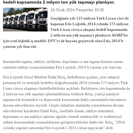
hedefi kapsamında 2 milyon ton yük taşımayı planlıyor.
16 Ocak 2014 Perşembe 10:00
Geçtiğimiz yılı 125 milyon Türk Lirası ciro ile
kapatan Etis Lojistik, 2014 yılında 175 milyon
Türk Lirası ciroya ulaşma hedefi kapsamında
2 milyon ton yük taşımayı planlıyor. KOBİ’ler
için yeni lojistik iş modeli: EPT’yi de hayata geçirecek olan Etis, 2014’ü
yatırım yılı ilan etti.
İntermodal taşıma, tahliye, istifleme, depolama ve ara taşıma hizmeti sunan
sektörün iddialı oyuncularından Etis Lojistik, 2014’ü yatırım yılı ilan etti.
Etis Lojistik Genel Müdürü Erdal Kılıç, hedeflenen iş planı, yeni müşteri
potansiyeli ve stratejik hedefler doğrultusunda 2014 yılında 175 milyon Türk
Lirası ciroya ulaşmayı hedeflediklerini açıkladı. Belirlenen ciro kapsamında da
2 milyon ton yük taşımayı planladıklarını bildiren Kılıç, yurtiçi parsiyel
taşımacılık hizmetleri ve depoculuk konusunda farklı yatırımlarla büyümeye
devam edeceklerini söyledi. Güçlü oldukları alanlarda yatırımlarına devam
edeceklerini kaydeden Erdal Kılıç, özellikle liman, tahliye sistemleri,
depolama ve ara nakliye işlerine ağırlık vererek madencilik ve endüstriyel
yükler konusundaki uzmanlıklarını geliştireceklerini ifade etti. Kılıç, “2014
yılında yapılan yatırımlar Etis Lojistik’i 2015 yılına taşıyacak” dedi.