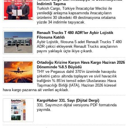
İndirimli Taşıma
Turkish Cargo, Türkiye İhracatçılar Meclisi ile
yenilediği anlaşma kapsamında ihracatçıların
ürünlerini 30 ülkedeki 49 destinasyona ortalama
yüzde 34 indirimle taşıyacak.
Renault Trucks T 480 ADR’ler Aybir Lojistik
Filosuna Katıldı
Aybir Lojistik, filosuna 5 adet Renault Trucks T 480
ADR çekici ekleyerek Renault Trucks araçlarının
payını yaklaşık üçte ikiye çıkardı.
Ortadoğu Krizine Karşın Hava Kargo Haziran 2026
Döneminde %8.5 Büyüdü
THY ve Pegasus dahil 370’in üzerinde havayolu
şirketini çatısı altında toplayan ve sivil havacılık
trafiğinin % 85’ini temsil eden Uluslararası Hava
Taşımacılığı Birliği (IATA), Haziran 2026 küresel
hava kargo pazarına ait verileri açıkladı.
KargoHaber 331. Sayı (Dijital Dergi)
331. Sayımızın dijital versiyonu PDF formatında
yayında.