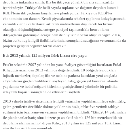
depolama imkanları sınırlı. Biz bu ihtiyaca yönelik bir altyapı hazırlığı
içerisindeyiz. Türkiye’de belli sayıda toplama ve dağıtım depoları kurarak
KOBİ’lerin ihtiyaçlarını karşılamayı planlıyoruz. Türkiye’de KOBİ’ler
ekonominin can damarı. Kendi piyasalarında rekabet çaplarını kolaylaştıracak,
verimliliklerini ve hızlarını artırarak maliyetlerini düşürecek bir hizmet
olacağını düşündüğümüz entegre parsiyel taşımacılıkla hem onların
ihtiyaçlarını gidermiş olacağız hem de büyük bir pazar oluşturacağız. 2014,
bizim bu konuyla ilgili fizibilitelerimizi sonuçlandıracağımız ve sonrasında da
projeleri geliştireceğimiz bir yıl olacak.”
Etis 2013 yılında 125 milyon Türk Lirası ciro yaptı
Etis’in sektörde 2007 yılından bu yana faaliyet gösterdiğini hatırlatan Erdal
Kılıç, Etis açısından 2013 yılını da değerlendirdi. 10 bölgede kurdukları
lojistik merkezler, depolar, filo ve makine parkına kattıkları yeni araçlarla
altyapılarını güçlendirdiklerini söyleyen Kılıç, geçen yıl kurumsal alanda
yapılanma ve hedef müşteri kitlesinin genişletilmesi yönünde bir politika
izleyerek başarılı sonuçlar elde ettiklerini söyledi.
2013 yılında tahliye sistemleriyle ilgili yatırımlar yaptıklarını ifade eden Kılıç,
gelen gemilerin özellikle dökme yüklerinin hızlı, efektif ve verimli tahliye
edilmesi için özel kamyon yatırımı yaptıklarını bildirdi. “Etis, 2014 yatırımları
ile planlananlar hariç olmak üzere şu an aktif olarak 126 bin metrekarelik bir
depolama alanına sahip” diyen Kılıç, 2013 yılını ise 125 milyon Türk Lirası
ciro ile kapattıklarını vurguladı.