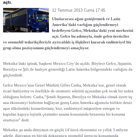
açtı.
12 Temmuz 2013 Cuma 17:45
Uluslararası ağını genişletmek ve Latin
Amerika’daki varlığını güçlendirmeyi
hedefleyen Gefco, Meksika’daki yeni merkezini
açtı. Gefco bu adımıyla, önde gelen üreticiler
ve otomobil tedarikçileriyle ayrıcalıklı iş ilişkileri kurarak endüstriyel bir
grup olma pozisyonunu güçlendirmeyi amaçlıyor.
Meksika’daki iştirak, başkent Mexico City’de açıldı. Böylece Gefco, Arjantin,
Brezilya ve Şili ile faaliyet gösterdiği Latin Amerika bölgesindeki varlığını da
güçlendirdi.
Gefco Mexico’nun Genel Müdürü Gilles Cudia, Meksika’nın, genel olarak
ticari faaliyetler ve özellikle de otomotiv sektörü açısından çok sıcak bir nokta
olduğunu belirtti. Cudia,“Şimdi Arjantin, Brezilya ve Meksika olmak üzere üç
ana ekonomiyi birbirine bağlayan geniş Latin Amerika ağımızla birlikte deniz
aşırı ülkelerdeki hizmetlerimiz, bizi, endüstriyel müşterilere entegre ve
kapıdan kapıya lojistik çözümler sunma konusunda benzersiz bir konuma
oturtuyor” dedi.
Meksika, şu anda dünyanın en güçlü 14’üncü ekonomisi ve yıllık 3 milyon
adetle, dünyanın en büyük dokuzuncu otomobil üreticisi konumunda