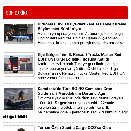
SON DAKİKA
Hidromas, Avustralya'daki Yeni Tesisiyle Küresel
Büyümesini Sürdürüyor
Avustralya operasyonlarını Victoria eyaletine bağlı
Epping'deki yeni tesisinin açılışıyla güçlendiren
Hidromas, küresel çapta genişlemeye devam ediyor.
Ege Bölgesi'nin ilk Renault Trucks Master Red
EDITION'ı ÖKN Lojistik Filosuna Katıldı
İzmir merkezli olarak Türkiye genelinde parsiyel
lojistik operasyonları yürüten ÖKN Lojistik, Ege
Bölgesi'nin ilk Renault Trucks Master Red EDITION
panelvanını filosuna kattı.
Karadeniz'de Türk RO-RO Gemisine Dron
Saldırısı: 3 Mürettebatın Durumu Ağır
Novorossiysk açıklarında dron saldırısına uğrayan
Türk RO-RO gemisinde yangın çıktı. Gemide
bulunan 22 mürettebat tahliye edilirken, ilk
belirlemelere göre 3 personelin sağlık durumunun ağır
olduğu bildirildi.
Turhan Özen Saudia Cargo CCO'su Oldu