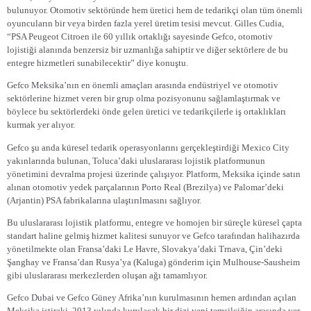
bulunuyor. Otomotiv sektöründe hem üretici hem de tedarikçi olan tüm önemli
oyuncuların bir veya birden fazla yerel üretim tesisi mevcut. Gilles Cudia,
“PSA Peugeot Citroen ile 60 yıllık ortaklığı sayesinde Gefco, otomotiv
lojistiği alanında benzersiz bir uzmanlığa sahiptir ve diğer sektörlere de bu
entegre hizmetleri sunabilecektir” diye konuştu.
Gefco Meksika’nın en önemli amaçları arasında endüstriyel ve otomotiv
sektörlerine hizmet veren bir grup olma pozisyonunu sağlamlaştırmak ve
böylece bu sektörlerdeki önde gelen üretici ve tedarikçilerle iş ortaklıkları
kurmak yer alıyor.
Gefco şu anda küresel tedarik operasyonlarını gerçekleştirdiği Mexico City
yakınlarında bulunan, Toluca’daki uluslararası lojistik platformunun
yönetimini devralma projesi üzerinde çalışıyor. Platform, Meksika içinde satın
alınan otomotiv yedek parçalarının Porto Real (Brezilya) ve Palomar’deki
(Arjantin) PSA fabrikalarına ulaştırılmasını sağlıyor.
Bu uluslararası lojistik platformu, entegre ve homojen bir süreçle küresel çapta
standart haline gelmiş hizmet kalitesi sunuyor ve Gefco tarafından halihazırda
yönetilmekte olan Fransa’daki Le Havre, Slovakya’daki Trnava, Çin’deki
Şanghay ve Fransa’dan Rusya’ya (Kaluga) gönderim için Mulhouse-Sausheim
gibi uluslararası merkezlerden oluşan ağı tamamlıyor.
Gefco Dubai ve Gefco Güney Afrika’nın kurulmasının hemen ardından açılan
Meksika iştiraki, 2013 yılında kurulacak bir dizi yeni temsilciğin arasında yer