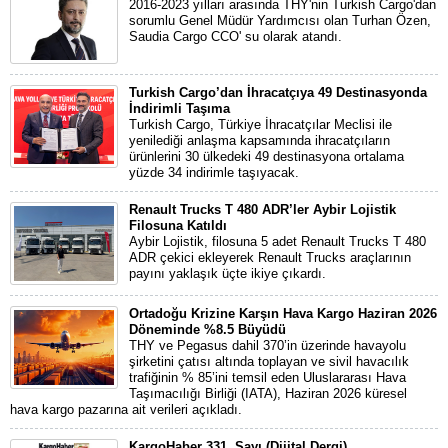
2016-2023 yılları arasında THY'nin Turkish Cargo'dan
sorumlu Genel Müdür Yardımcısı olan Turhan Özen,
Saudia Cargo CCO' su olarak atandı.
Turkish Cargo’dan İhracatçıya 49 Destinasyonda
İndirimli Taşıma
Turkish Cargo, Türkiye İhracatçılar Meclisi ile
yenilediği anlaşma kapsamında ihracatçıların
ürünlerini 30 ülkedeki 49 destinasyona ortalama
yüzde 34 indirimle taşıyacak.
Renault Trucks T 480 ADR’ler Aybir Lojistik
Filosuna Katıldı
Aybir Lojistik, filosuna 5 adet Renault Trucks T 480
ADR çekici ekleyerek Renault Trucks araçlarının
payını yaklaşık üçte ikiye çıkardı.
Ortadoğu Krizine Karşın Hava Kargo Haziran 2026
Döneminde %8.5 Büyüdü
THY ve Pegasus dahil 370’in üzerinde havayolu
şirketini çatısı altında toplayan ve sivil havacılık
trafiğinin % 85’ini temsil eden Uluslararası Hava
Taşımacılığı Birliği (IATA), Haziran 2026 küresel
hava kargo pazarına ait verileri açıkladı.
KargoHaber 331. Sayı (Dijital Dergi)