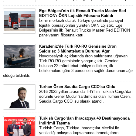
Ege Bölgesi'nin ilk Renault Trucks Master Red
EDITION'ı ÖKN Lojistik Filosuna Katıldı
İzmir merkezli olarak Türkiye genelinde parsiyel
lojistik operasyonları yürüten ÖKN Lojistik, Ege
Bölgesi'nin ilk Renault Trucks Master Red EDITION
panelvanını filosuna kattı.
Karadeniz'de Türk RO-RO Gemisine Dron
Saldırısı: 3 Mürettebatın Durumu Ağır
Novorossiysk açıklarında dron saldırısına uğrayan
Türk RO-RO gemisinde yangın çıktı. Gemide
bulunan 22 mürettebat tahliye edilirken, ilk
belirlemelere göre 3 personelin sağlık durumunun ağır
olduğu bildirildi.
Turhan Özen Saudia Cargo CCO'su Oldu
2016-2023 yılları arasında THY'nin Turkish Cargo'dan
sorumlu Genel Müdür Yardımcısı olan Turhan Özen,
Saudia Cargo CCO' su olarak atandı.
Turkish Cargo’dan İhracatçıya 49 Destinasyonda
İndirimli Taşıma
Turkish Cargo, Türkiye İhracatçılar Meclisi ile
yenilediği anlaşma kapsamında ihracatçıların