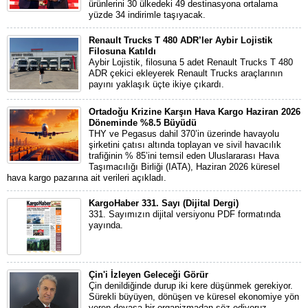
ürünlerini 30 ülkedeki 49 destinasyona ortalama
yüzde 34 indirimle taşıyacak.
Renault Trucks T 480 ADR’ler Aybir Lojistik
Filosuna Katıldı
Aybir Lojistik, filosuna 5 adet Renault Trucks T 480
ADR çekici ekleyerek Renault Trucks araçlarının
payını yaklaşık üçte ikiye çıkardı.
Ortadoğu Krizine Karşın Hava Kargo Haziran 2026
Döneminde %8.5 Büyüdü
THY ve Pegasus dahil 370’in üzerinde havayolu
şirketini çatısı altında toplayan ve sivil havacılık
trafiğinin % 85’ini temsil eden Uluslararası Hava
Taşımacılığı Birliği (IATA), Haziran 2026 küresel
hava kargo pazarına ait verileri açıkladı.
KargoHaber 331. Sayı (Dijital Dergi)
331. Sayımızın dijital versiyonu PDF formatında
yayında.
Çin'i İzleyen Geleceği Görür
Çin denildiğinde durup iki kere düşünmek gerekiyor.
Sürekli büyüyen, dönüşen ve küresel ekonomiye yön
veren devasa bir organizmadan söz ediyoruz.