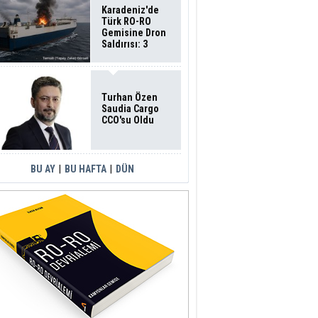
Karadeniz'de
Türk RO-RO
Gemisine Dron
Saldırısı: 3
Mürettebatın
Durumu Ağır
Turhan Özen
Saudia Cargo
CCO'su Oldu
BU AY
|
BU HAFTA
|
DÜN