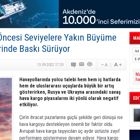
 Hava Kargo Haziran 2026 Döneminde %8.5
tal Dergi)
rür
önetimini Dijitalleştiriyor
thens in June, Up 8.5%
ia ile Güçlendirdi
ncesi Seviyelere Yakın Büyüme
 Saadia Zahidi Getirildi. IATA Tarihinde İlk
MAİ
ia Zahidi as Director General
rinde Baskı Sürüyor
a Ankara ile Hizmet Ağını Güçlendirdi
13.09.2022 17:20
Ma
Havayollarında yolcu talebi hem hem iç hatlarda
ha
hem de uluslararası uçuşlarda büyük bir artış
gösterirken, Rusya ve Ukrayna arasındaki savaş
hava kargo piyasalarını iki yönlü olarak negatif
EDİ
etkiliyor.
Çin’in ihracat pazarlarına güçlü şekilde geri dönüşü ise
hava kargoyu destekleyen önemli bir faktör oldu.
Avrupalı hava karga taşıyıcıları üç aydır üstüste zayıf
performans göstermeye devam ediyor. Hava kargo