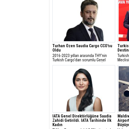
Turhan Özen Saudia Cargo CCO'su
Turkis
Oldu
Destin
2016-2023 yılları arasında THY'nin
Turkish
Turkish Cargo'dan sorumlu Genel
Meclisi
Müdür Yardımcısı olan Turhan Özen,
kapsamı
Saudia Cargo CCO' su olarak atandı.
ülkede
yüzde 3
IATA Genel Direktörlüğüne Saadia
Maldiv
Zahidi Getirildi. IATA Tarihinde İlk
Airpor
Kadın
Büyüy