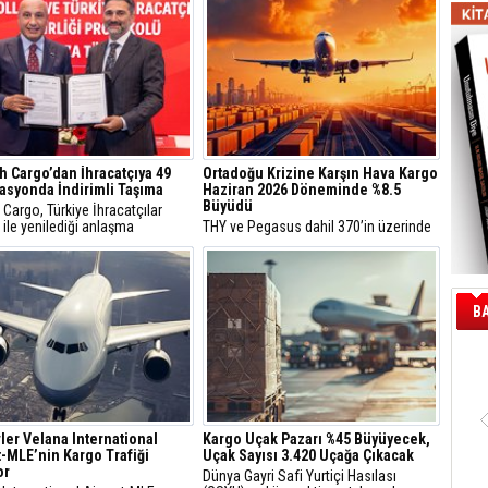
h Cargo’dan İhracatçıya 49
Ortadoğu Krizine Karşın Hava Kargo
asyonda İndirimli Taşıma
Haziran 2026 Döneminde %8.5
Büyüdü
 Cargo, Türkiye İhracatçılar
 ile yenilediği anlaşma
THY ve Pegasus dahil 370’in üzerinde
nda ihracatçıların ürünlerini 30
havayolu şirketini çatısı altında
ki 49 destinasyona ortalama
toplayan ve sivil havacılık trafiğinin %
4 indirimle taşıyacak.
85’ini temsil eden Uluslararası Hava
Taşımacılığı Birliği (IATA), Haziran 2026
küresel hava kargo pazarına ait verileri
B
açıkladı.
ler Velana International
Kargo Uçak Pazarı %45 Büyüyecek,
t-MLE’nin Kargo Trafiği
Uçak Sayısı 3.420 Uçağa Çıkacak
or
Dünya Gayri Safi Yurtiçi Hasılası