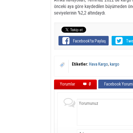
önceki aya göre kaydedilen büyümeden ön
seviyelerinin %2,2 altındaydı.
Facebook'ta Paylaş
Twe
Etiketler:
Hava Kargo
,
kargo
Yorumlar
0
Facebook Yoruml