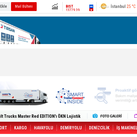
13779.39
Ankara
28 °C
 Ekle
Mail Bülteni
Altın
6666.49
Dolar
47.6874
Euro
55.1634
i Yeni Tesisiyle Küresel Büyümesini
lt Trucks Master Red EDITION'ı ÖKN Lojistik
Gemisine Dron Saldırısı: 3 Mürettebatın
o CCO'su Oldu
tçıya 49 Destinasyonda İndirimli Taşıma
ORT
KARGO
HAVAYOLU
DEMİRYOLU
DENİZCİLİK
İŞ MAKİNE
er Aybir Lojistik Filosuna Katıldı