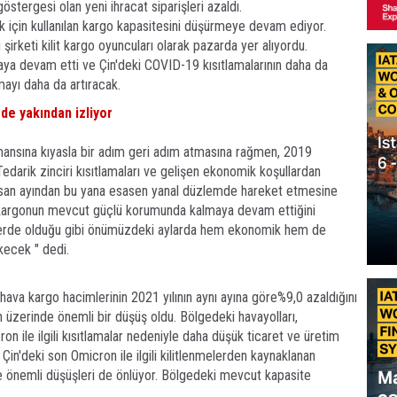
östergesi olan yeni ihracat siparişleri azaldı.
 için kullanılan kargo kapasitesini düşürmeye devam ediyor.
irketi kilit kargo oyuncuları olarak pazarda yer alıyordu.
aya devam etti ve Çin'deki COVID-19 kısıtlamalarının daha da
ayı daha da artıracak.
 de yakından izliyor
mansına kıyasla bir adım geri adım atmasına rağmen, 2019
edarik zinciri kısıtlamaları ve gelişen ekonomik koşullardan
 Nisan ayından bu yana esasen yanal düzlemde hareket etmesine
 kargonun mevcut güçlü korumunda kalmaya devam ettiğini
lerde olduğu gibi önümüzdeki aylarda hem ekonomik hem de
kecek " dedi.
ava kargo hacimlerinin 2021 yılının aynı ayına göre%9,0 azaldığını
n üzerinde önemli bir düşüş oldu. Bölgedeki havayolları,
on ile ilgili kısıtlamalar nedeniyle daha düşük ticaret ve üretim
in'deki son Omicron ile ilgili kilitlenmelerden kaynaklanan
de önemli düşüşleri de önlüyor. Bölgedeki mevcut kapasite