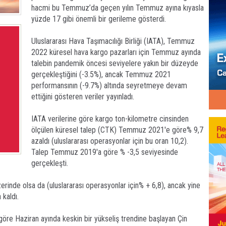
hacmi bu Temmuz’da geçen yılın Temmuz ayına kıyasla
yüzde 17 gibi önemli bir gerileme gösterdi.
Uluslararası Hava Taşımacılığı Birliği (IATA), Temmuz
2022 küresel hava kargo pazarları için Temmuz ayında
talebin pandemik öncesi seviyelere yakın bir düzeyde
gerçekleştiğini (-3.5%), ancak Temmuz 2021
performansının (-9.7%) altında seyretmeye devam
ettiğini gösteren veriler yayınladı.
IATA verilerine göre kargo ton-kilometre cinsinden
ölçülen küresel talep (CTK) Temmuz 2021'e göre% 9,7
azaldı (uluslararası operasyonlar için bu oran 10,2).
Talep Temmuz 2019'a göre % -3,5 seviyesinde
gerçekleşti.
rinde olsa da (uluslararası operasyonlar için% + 6,8), ancak yine
kaldı.
öre Haziran ayında keskin bir yükseliş trendine başlayan Çin