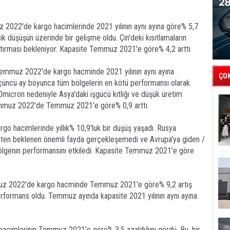
 2022'de kargo hacimlerinde 2021 yılının aynı ayına göre% 5,7
ik düşüşün üzerinde bir gelişme oldu. Çin'deki kısıtlamaların
artırması bekleniyor. Kapasite Temmuz 2021'e göre% 4,2 arttı
 Temmuz 2022'de kargo hacminde 2021 yılının aynı ayına
ÇO
üçüncü ay boyunca tüm bölgelerin en kötü performansı olarak
 Omicron nedeniyle Asya'daki işgücü kıtlığı ve düşük üretim
 Temmuz 2022'de Temmuz 2021'e göre% 0,9 arttı.
go hacimlerinde yıllık% 10,9'luk bir düşüş yaşadı. Rusya
ikten beklenen önemli fayda gerçekleşemedi ve Avrupa'ya giden /
ölgenin performansını etkiledi. Kapasite Temmuz 2021'e göre
mmuz 2022'de kargo hacminde Temmuz 2021'e göre% 9,2 artış
performans oldu. Temmuz ayında kapasite 2021 yılının aynı ayına
hacimlerinin Temmuz 2021'e göre% 3,5 azaldığını gördü. Bu, bir