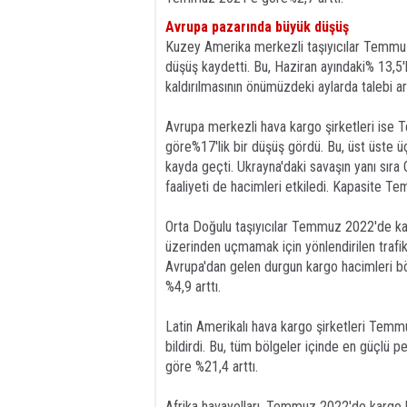
Avrupa pazarında büyük düşüş
Kuzey Amerika merkezli taşıyıcılar Temmuz
düşüş kaydetti. Bu, Haziran ayındaki% 13,5'l
kaldırılmasının önümüzdeki aylarda talebi 
Avrupa merkezli hava kargo şirketleri ise
göre%17'lik bir düşüş gördü. Bu, üst üste 
kayda geçti. Ukrayna'daki savaşın yanı sıra
faaliyeti de hacimleri etkiledi. Kapasite
Orta Doğulu taşıyıcılar Temmuz 2022'de kar
üzerinden uçmamak için yönlendirilen traf
Avrupa'dan gelen durgun kargo hacimleri b
%4,9 arttı.
Latin Amerikalı hava kargo şirketleri Te
bildirdi. Bu, tüm bölgeler içinde en güçlü 
göre %21,4 arttı.
Afrika havayolları, Temmuz 2022'de kargo 