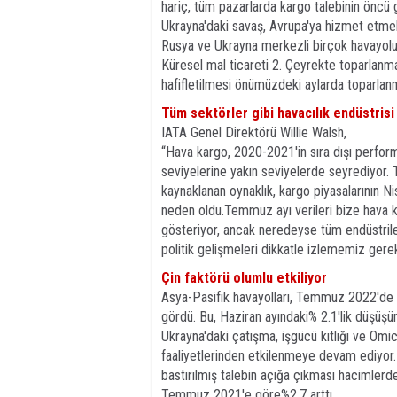
hariç, tüm pazarlarda kargo talebinin öncü g
Ukrayna'daki savaş, Avrupa'ya hizmet etmek
Rusya ve Ukrayna merkezli birçok havayolu ş
Küresel mal ticareti 2. Çeyrekte toparlanm
hafifletilmesi önümüzdeki aylarda toparlanm
Tüm sektörler gibi havacılık endüstrisi
IATA Genel Direktörü Willie Walsh,
“Hava kargo, 2020-2021'in sıra dışı perfor
seviyelerine yakın seviyelerde seyrediyor. T
kaynaklanan oynaklık, kargo piyasalarının
neden oldu.Temmuz ayı verileri bize hava
gösteriyor, ancak neredeyse tüm endüstri
politik gelişmeleri dikkatle izlememiz gere
Çin faktörü olumlu etkiliyor
Asya-Pasifik havayolları, Temmuz 2022'de h
gördü. Bu, Haziran ayındaki% 2.1'lik düşüşü
Ukrayna'daki çatışma, işgücü kıtlığı ve Omicr
faaliyetlerinden etkilenmeye devam ediyor. Ç
bastırılmış talebin açığa çıkması hacimler
Temmuz 2021'e göre%2,7 arttı.