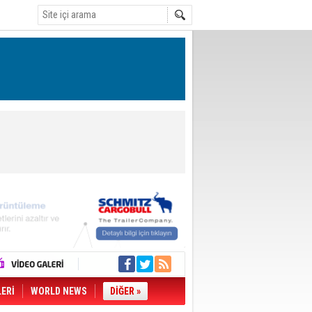
LERİ
WORLD NEWS
DİĞER »