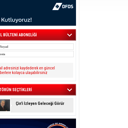
L BÜLTENİ ABONELİĞİ
il adresinizi kaydederek en güncel
berlere kolayca ulaşabilirsiniz
TÖRÜN SEÇTİKLERİ
Çin'i İzleyen Geleceği Görür