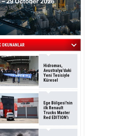
K OKUNANLAR
Hidromas,
Avustralya'daki
Yeni Tesisiyle
Küresel
Büyümesini
Sürdürüyor
Ege Bölgesi'nin
ilk Renault
Trucks Master
Red EDITION'ı
ÖKN Lojistik
Filosuna Katıldı