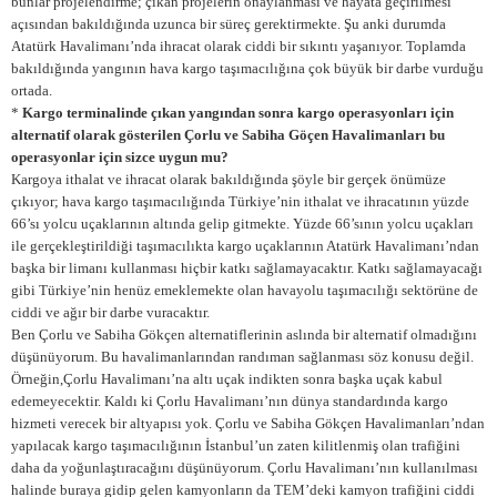
bunlar projelendirme; çıkan projelerin onaylanması ve hayata geçirilmesi
açısından bakıldığında uzunca bir süreç gerektirmekte. Şu anki durumda
Atatürk Havalimanı’nda ihracat olarak ciddi bir sıkıntı yaşanıyor. Toplamda
bakıldığında yangının hava kargo taşımacılığına çok büyük bir darbe vurduğu
ortada.
*
Kargo terminalinde çıkan yangından sonra kargo operasyonları için
alternatif olarak gösterilen Çorlu ve Sabiha Göçen Havalimanları bu
operasyonlar için sizce uygun mu?
Kargoya ithalat ve ihracat olarak bakıldığında şöyle bir gerçek önümüze
çıkıyor; hava kargo taşımacılığında Türkiye’nin ithalat ve ihracatının yüzde
66’sı yolcu uçaklarının altında gelip gitmekte. Yüzde 66’sının yolcu uçakları
ile gerçekleştirildiği taşımacılıkta kargo uçaklarının Atatürk Havalimanı’ndan
başka bir limanı kullanması hiçbir katkı sağlamayacaktır. Katkı sağlamayacağı
gibi Türkiye’nin henüz emeklemekte olan havayolu taşımacılığı sektörüne de
ciddi ve ağır bir darbe vuracaktır.
Ben Çorlu ve Sabiha Gökçen alternatiflerinin
aslında bir alternatif olmadığını
düşünüyorum. Bu havalimanlarından randıman sağlanması söz konusu değil.
Örneğin,Çorlu Havalimanı’na altı uçak indikten sonra başka uçak kabul
edemeyecektir. Kaldı ki Çorlu Havalimanı’nın dünya standardında kargo
hizmeti verecek bir altyapısı yok. Çorlu ve Sabiha Gökçen Havalimanları’ndan
yapılacak kargo taşımacılığının İstanbul’un zaten kilitlenmiş olan trafiğini
daha da yoğunlaştıracağını düşünüyorum. Çorlu Havalimanı’nın kullanılması
halinde buraya gidip gelen kamyonların da TEM’deki kamyon trafiğini ciddi