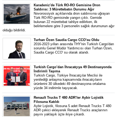
Karadeniz'de Türk RO-RO Gemisine Dron
Saldırısı: 3 Mürettebatın Durumu Ağır
Novorossiysk açıklarında dron saldırısına uğrayan
Türk RO-RO gemisinde yangın çıktı. Gemide
bulunan 22 mürettebat tahliye edilirken, ilk
belirlemelere göre 3 personelin sağlık durumunun ağır
olduğu bildirildi.
Turhan Özen Saudia Cargo CCO'su Oldu
2016-2023 yılları arasında THY'nin Turkish Cargo'dan
sorumlu Genel Müdür Yardımcısı olan Turhan Özen,
Saudia Cargo CCO' su olarak atandı.
Turkish Cargo’dan İhracatçıya 49 Destinasyonda
İndirimli Taşıma
Turkish Cargo, Türkiye İhracatçılar Meclisi ile
yenilediği anlaşma kapsamında ihracatçıların
ürünlerini 30 ülkedeki 49 destinasyona ortalama
yüzde 34 indirimle taşıyacak.
Renault Trucks T 480 ADR’ler Aybir Lojistik
Filosuna Katıldı
Aybir Lojistik, filosuna 5 adet Renault Trucks T 480
ADR çekici ekleyerek Renault Trucks araçlarının
payını yaklaşık üçte ikiye çıkardı.