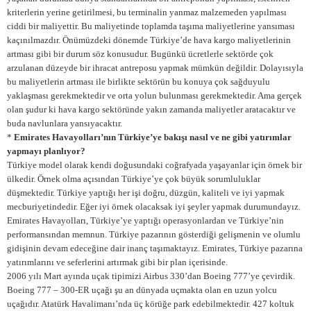
kriterlerin yerine getirilmesi, bu terminalin yanmaz malzemeden yapılması
ciddi bir maliyettir. Bu maliyetinde toplamda taşıma maliyetlerine yansıması
kaçınılmazdır. Önümüzdeki dönemde Türkiye’de hava kargo maliyetlerinin
artması gibi bir durum söz konusudur. Bugünkü ücretlerle sektörde çok
arzulanan düzeyde bir ihracat antreposu yapmak mümkün değildir. Dolayısıyla
bu maliyetlerin artması ile birlikte sektörün bu konuya çok sağduyulu
yaklaşması gerekmektedir ve orta yolun bulunması gerekmektedir. Ama gerçek
olan şudur ki hava kargo sektöründe yakın zamanda maliyetler aratacaktır ve
buda navlunlara yansıyacaktır.
*
Emirates Havayolları’nın Türkiye’ye bakışı nasıl ve ne gibi yatırımlar
yapmayı planlıyor?
Türkiye model olarak kendi doğusundaki coğrafyada yaşayanlar için örnek bir
ülkedir. Örnek olma açısından Türkiye’ye çok büyük sorumluluklar
düşmektedir. Türkiye yaptığı her işi doğru, düzgün, kaliteli ve iyi yapmak
mecburiyetindedir. Eğer iyi örnek olacaksak iyi şeyler yapmak durumundayız.
Emirates Havayolları, Türkiye’ye yaptığı operasyonlardan ve Türkiye’nin
performansından memnun. Türkiye pazarının gösterdiği gelişmenin ve olumlu
gidişinin devam edeceğine dair inanç taşımaktayız. Emirates, Türkiye pazarına
yatırımlarını ve seferlerini artırmak gibi bir plan içerisinde.
2006 yılı Mart ayında uçak tipimizi Airbus 330’dan Boeing 777’ye çevirdik.
Boeing 777 – 300-ER uçağı şu an dünyada uçmakta olan en uzun yolcu
uçağıdır. Atatürk Havalimanı’nda üç körüğe park edebilmektedir. 427 koltuk