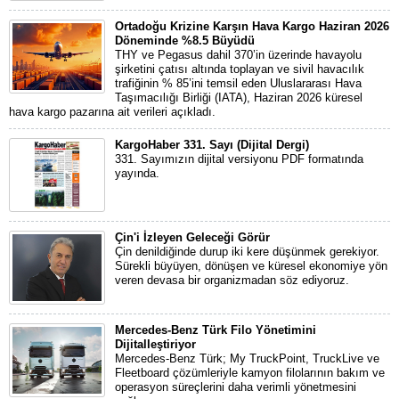
Ortadoğu Krizine Karşın Hava Kargo Haziran 2026
Döneminde %8.5 Büyüdü
THY ve Pegasus dahil 370’in üzerinde havayolu
şirketini çatısı altında toplayan ve sivil havacılık
trafiğinin % 85’ini temsil eden Uluslararası Hava
Taşımacılığı Birliği (IATA), Haziran 2026 küresel
hava kargo pazarına ait verileri açıkladı.
KargoHaber 331. Sayı (Dijital Dergi)
331. Sayımızın dijital versiyonu PDF formatında
yayında.
Çin'i İzleyen Geleceği Görür
Çin denildiğinde durup iki kere düşünmek gerekiyor.
Sürekli büyüyen, dönüşen ve küresel ekonomiye yön
veren devasa bir organizmadan söz ediyoruz.
Mercedes-Benz Türk Filo Yönetimini
Dijitalleştiriyor
Mercedes-Benz Türk; My TruckPoint, TruckLive ve
Fleetboard çözümleriyle kamyon filolarının bakım ve
operasyon süreçlerini daha verimli yönetmesini