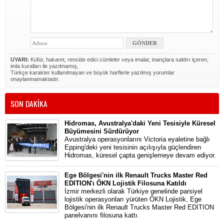
UYARI:
Küfür, hakaret, rencide edici cümleler veya imalar, inançlara saldırı içeren,
imla kuralları ile yazılmamış,
Türkçe karakter kullanılmayan ve büyük harflerle yazılmış yorumlar
onaylanmamaktadır.
SON DAKİKA
Hidromas, Avustralya'daki Yeni Tesisiyle Küresel
Büyümesini Sürdürüyor
Avustralya operasyonlarını Victoria eyaletine bağlı
Epping'deki yeni tesisinin açılışıyla güçlendiren
Hidromas, küresel çapta genişlemeye devam ediyor.
Ege Bölgesi'nin ilk Renault Trucks Master Red
EDITION'ı ÖKN Lojistik Filosuna Katıldı
İzmir merkezli olarak Türkiye genelinde parsiyel
lojistik operasyonları yürüten ÖKN Lojistik, Ege
Bölgesi'nin ilk Renault Trucks Master Red EDITION
panelvanını filosuna kattı.