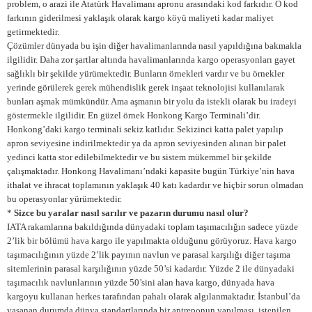
problem, o arazi ile Atatürk Havalimanı apronu arasındaki kod farkıdır. O kod
farkının giderilmesi yaklaşık olarak kargo köyü maliyeti kadar maliyet
getirmektedir.
Çözümler dünyada bu işin diğer havalimanlarında nasıl yapıldığına bakmakla
ilgilidir. Daha zor şartlar altında havalimanlarında kargo operasyonları gayet
sağlıklı bir şekilde yürümektedir. Bunların örnekleri vardır ve bu örnekler
yerinde görülerek gerek mühendislik gerek inşaat teknolojisi kullanılarak
bunları aşmak mümkündür. Ama aşmanın bir yolu da istekli olarak bu iradeyi
göstermekle ilgilidir. En güzel örnek Honkong Kargo Terminali’dir.
Honkong’daki kargo terminali sekiz katlıdır. Sekizinci katta palet yapılıp
apron seviyesine indirilmektedir ya da apron seviyesinden alınan bir palet
yedinci katta stor edilebilmektedir ve bu sistem mükemmel bir şekilde
çalışmaktadır. Honkong Havalimanı’ndaki kapasite bugün Türkiye’nin hava
ithalat ve ihracat toplamının yaklaşık 40 katı kadardır ve hiçbir sorun olmadan
bu operasyonlar yürümektedir.
*
Sizce bu yaralar nasıl sarılır ve pazarın durumu nasıl olur?
IATA rakamlarına bakıldığında dünyadaki toplam taşımacılığın sadece yüzde
2’lik bir bölümü hava kargo ile yapılmakta olduğunu görüyoruz. Hava kargo
taşımacılığının yüzde 2’lik payının navlun ve parasal karşılığı diğer taşıma
sitemlerinin parasal karşılığının yüzde 50’si kadardır. Yüzde 2 ile dünyadaki
taşımacılık navlunlarının yüzde 50’sini alan hava kargo, dünyada hava
kargoyu kullanan herkes tarafından pahalı olarak algılanmaktadır. İstanbul’da
yaşanan durumda dünya standartlarında bir antreponun yapılması, istenilen