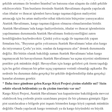
şekilde artırması ile beraber İstanbul’un batısına olan ulaşımı da ciddi şekilde
etkileyecektir. Tüm bunların ötesinde Atatürk Havalimanı dışında yapılacak
olan ithalat ve ihracat işlemleri hava kargo taşımacılığının maliyetini
artıracağı için bu artan maliyetler nihai tüketicinin bütçesine yansıyacaktır.
Atatürk Havalimanı, kargo taşımacılığının olmazsa olmazlarından biridir.
Atatürk Havalimanı’nda kargo faaliyetlerinin, ithalat ve ihracat işlemlerinin
yapılmaması durumunda Atatürk Havalimanı fonksiyonelliğini zaten
kendiliğinden kaybedecektir. Çünkü yolcu uçağı ile taşımacılık yapan
firmalara biz, “Buyurun gelin yolcunuzu Atatürk Havalimanı’ndan alın kargo
da istiyorsanız Çorlu’ya inin; oradan da kargonuzu alın” demek durumunda
değiliz. Bir bütün olarak bakıldığı zaman Atatürk Havalimanı’ndan kargo
taşımayacak bir havayolunun Atatürk Havalimanı’na uçma niyetini sürdürmesi
pratikte çok mümkün değil. Havayolları için kargo gelirleri çok önem taşıdığı
için bu geliri olmayan bir şehre uçuş yapmanın verimli olmadığı aşikardır. Bu
nedenle bu durumun daha gerçekçi bir şekilde değerlendirilip daha gerçekçi
kararlar alınması gerekir.
*
Daha önce gündeme gelen Kargo Köyü Projesi çözüm olabilir mi? Sizin
sektör olarak beklentiniz ya da çözüm öneriniz var mı?
Kargo Köyü Projesi, Atatürk Havalimanı’nın kapasitesine bakıldığında mevcut
olabilecek boş yerlerde pistin uzatılması projesi ile bir çıkmaza girmiştir. Eğer
pist uzatılacaksa o bölgede pist inşaatı bitmeden kargo köyü yapmak mümkün
değildir. Orada yapılacak kargo terminali ya da kargo köyündeki en büyük