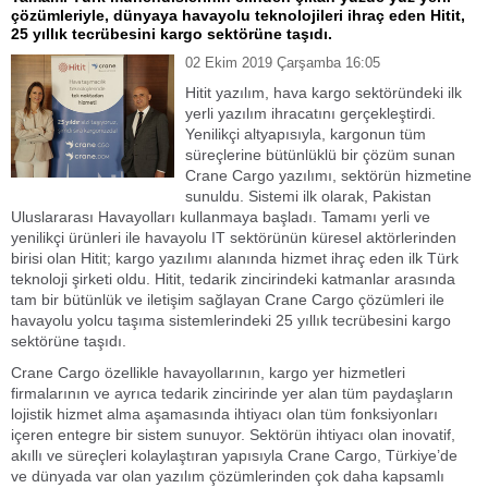
çözümleriyle, dünyaya havayolu teknolojileri ihraç eden Hitit,
25 yıllık tecrübesini kargo sektörüne taşıdı.
02 Ekim 2019 Çarşamba 16:05
Hitit yazılım, hava kargo sektöründeki ilk
yerli yazılım ihracatını gerçekleştirdi.
Yenilikçi altyapısıyla, kargonun tüm
süreçlerine bütünlüklü bir çözüm sunan
Crane Cargo yazılımı, sektörün hizmetine
sunuldu. Sistemi ilk olarak, Pakistan
Uluslararası Havayolları kullanmaya başladı. Tamamı yerli ve
yenilikçi ürünleri ile havayolu IT sektörünün küresel aktörlerinden
birisi olan Hitit; kargo yazılımı alanında hizmet ihraç eden ilk Türk
teknoloji şirketi oldu. Hitit, tedarik zincirindeki katmanlar arasında
tam bir bütünlük ve iletişim sağlayan Crane Cargo çözümleri ile
havayolu yolcu taşıma sistemlerindeki 25 yıllık tecrübesini kargo
sektörüne taşıdı.
Crane Cargo özellikle havayollarının, kargo yer hizmetleri
firmalarının ve ayrıca tedarik zincirinde yer alan tüm paydaşların
lojistik hizmet alma aşamasında ihtiyacı olan tüm fonksiyonları
içeren entegre bir sistem sunuyor. Sektörün ihtiyacı olan inovatif,
akıllı ve süreçleri kolaylaştıran yapısıyla Crane Cargo, Türkiye’de
ve dünyada var olan yazılım çözümlerinden çok daha kapsamlı