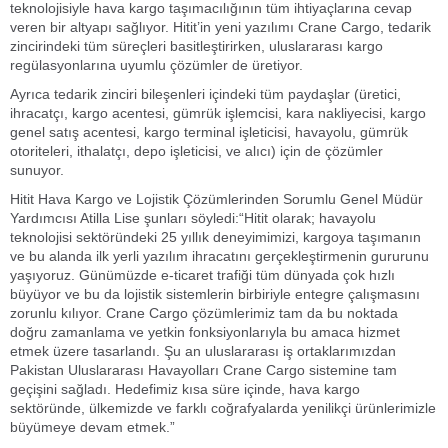
teknolojisiyle hava kargo taşımacılığının tüm ihtiyaçlarına cevap
veren bir altyapı sağlıyor. Hitit’in yeni yazılımı Crane Cargo, tedarik
zincirindeki tüm süreçleri basitleştirirken, uluslararası kargo
regülasyonlarına uyumlu çözümler de üretiyor.
Ayrıca tedarik zinciri bileşenleri içindeki tüm paydaşlar (üretici,
ihracatçı, kargo acentesi, gümrük işlemcisi, kara nakliyecisi, kargo
genel satış acentesi, kargo terminal işleticisi, havayolu, gümrük
otoriteleri, ithalatçı, depo işleticisi, ve alıcı) için de çözümler
sunuyor.
Hitit Hava Kargo ve Lojistik Çözümlerinden Sorumlu Genel Müdür
Yardımcısı Atilla Lise şunları söyledi:“Hitit olarak; havayolu
teknolojisi sektöründeki 25 yıllık deneyimimizi, kargoya taşımanın
ve bu alanda ilk yerli yazılım ihracatını gerçekleştirmenin gururunu
yaşıyoruz. Günümüzde e-ticaret trafiği tüm dünyada çok hızlı
büyüyor ve bu da lojistik sistemlerin birbiriyle entegre çalışmasını
zorunlu kılıyor. Crane Cargo çözümlerimiz tam da bu noktada
doğru zamanlama ve yetkin fonksiyonlarıyla bu amaca hizmet
etmek üzere tasarlandı. Şu an uluslararası iş ortaklarımızdan
Pakistan Uluslararası Havayolları Crane Cargo sistemine tam
geçişini sağladı. Hedefimiz kısa süre içinde, hava kargo
sektöründe, ülkemizde ve farklı coğrafyalarda yenilikçi ürünlerimizle
büyümeye devam etmek.”