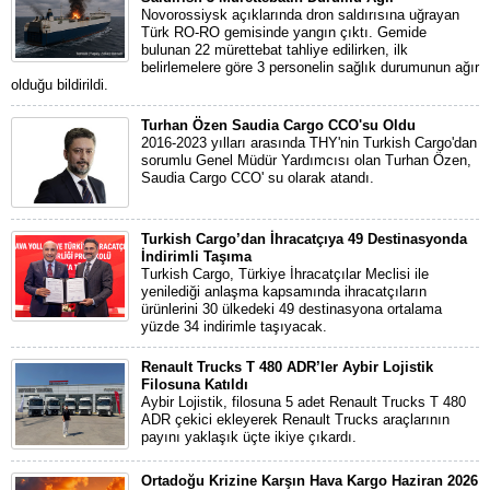
Novorossiysk açıklarında dron saldırısına uğrayan
Türk RO-RO gemisinde yangın çıktı. Gemide
bulunan 22 mürettebat tahliye edilirken, ilk
belirlemelere göre 3 personelin sağlık durumunun ağır
olduğu bildirildi.
Turhan Özen Saudia Cargo CCO'su Oldu
2016-2023 yılları arasında THY'nin Turkish Cargo'dan
sorumlu Genel Müdür Yardımcısı olan Turhan Özen,
Saudia Cargo CCO' su olarak atandı.
Turkish Cargo’dan İhracatçıya 49 Destinasyonda
İndirimli Taşıma
Turkish Cargo, Türkiye İhracatçılar Meclisi ile
yenilediği anlaşma kapsamında ihracatçıların
ürünlerini 30 ülkedeki 49 destinasyona ortalama
yüzde 34 indirimle taşıyacak.
Renault Trucks T 480 ADR’ler Aybir Lojistik
Filosuna Katıldı
Aybir Lojistik, filosuna 5 adet Renault Trucks T 480
ADR çekici ekleyerek Renault Trucks araçlarının
payını yaklaşık üçte ikiye çıkardı.
Ortadoğu Krizine Karşın Hava Kargo Haziran 2026