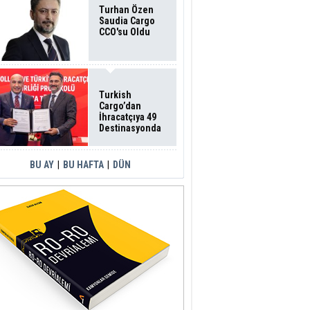
Turhan Özen
Saudia Cargo
CCO'su Oldu
Turkish
Cargo’dan
İhracatçıya 49
Destinasyonda
İndirimli Taşıma
BU AY
|
BU HAFTA
|
DÜN