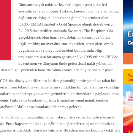
Dünyanın sayılı nakit ve kıymetli eşya taşıma şirketleri
arasında yer alan Loomis Türkiye, küresel ticari para yönetimi,
dağıtımı ve dolaşımı konusunda global bir seminer olan
ICCOS EMEA İstanbul’a Gold Sponsor olarak destek veriyor.
24 -26 Şubat tarihleri arasında Swissotel The Bosphorus’da
gerçekleşecek olan fuar, nakit dolaşımı konusunda bütün
ilgilileri fikir, maliyet düşürme teknikleri, stratejileri, örnek
uygulamaları ve olay incelemeleri konularında bilgi
paylaşmaları için bir araya getiriyor. İlki 1995 yılında ABD’de
düzenlenen ve dünyanın önde gelen ticari nakit yönetimi,
e dair son gelişmelerden haberdar olma konusunda büyük önem taşıyor.
OS, üst düzey yetkililerinin katılım gösterdiği profesyonel ve rahat bir
sorların son teknoloji ve hizmetlerini sundukları bir fuar alanının yer aldığı
orlarının endüstriye yön veren çözümlerini katılımcılar ile paylaşmalarına
omis Türkiye’de breakout toplantı fırsatından yararlanarak seminer
SafePoint / Akıllı kasa konularıyla bir araya gelecek.
planabilen zincir mağazalar, benzin istasyonları ve market gibi işletmeler
roje. Proje kapsamında konuya dâhil olan işletmeler satış noktalarındaki
 gün içerisinde Akıllı Kasalara yatırıyor. Bu işlem sonrası Loomis yetkilileri