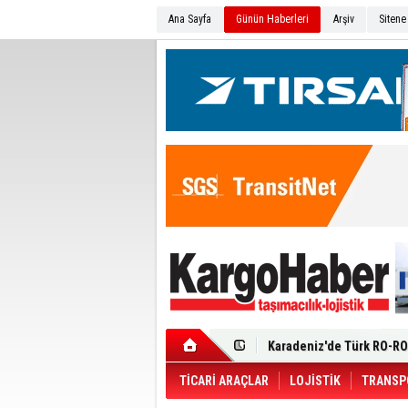
Ana Sayfa
Günün Haberleri
Arşiv
Sitene
Ege Bölgesi'nin ilk Renau
Filosuna Katıldı
Karadeniz'de Türk RO-RO 
Durumu Ağır
Turhan Özen Saudia Carg
Turkish Cargo’dan İhraca
Renault Trucks T 480 ADR’l
TİCARİ ARAÇLAR
LOJİSTİK
TRANSP
Ortadoğu Krizine Karşın