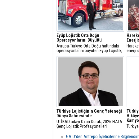
Eyüp Lojistik Orta Doğu
Harek
Operasyonlarını Büyüttü
Enerji
Avrupa-Türkiye-Orta Doğu hattındaki
Hareke
operasyonlarını büyüten Eyüp Lojistik,
enerji 
Orta Doğu’ya gerçekleştirdiği aylık
dolarlı
sefer sayısını 500’e çıkardı.
Santral
başarı
Türkiye Lojistiğinin Genç Yeteneği
Türkiy
Dünya Sahnesinde
Hikâye
Kamyo
UTİKAD adayı Ozan Durak, 2026 FIATA
Genç Lojistik Profesyonelleri
Türkiye
Ödülü’nde Avrupa Bölgesi Birincisi
gelişim
olarak Milano’da Türkiye’yi ve Avrupa
düşüns
GAİD’den Antrepo İşleticilerine Bilgilendi