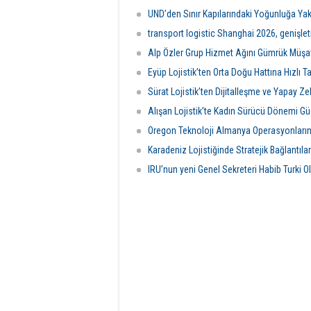
Bölgesi’ni temsil etmeye hak kazandı.
RO Dev
okurlar
UND’den Sınır Kapılarındaki Yoğunluğa Yak
transport logistic Shanghai 2026, genişleti
Alp Özler Grup Hizmet Ağını Gümrük Müşavir
Eyüp Lojistik’ten Orta Doğu Hattına Hızlı 
Sürat Lojistik’ten Dijitalleşme ve Yapay Ze
Alışan Lojistik’te Kadın Sürücü Dönemi Gü
Oregon Teknoloji Almanya Operasyonların
Karadeniz Lojistiğinde Stratejik Bağlantıla
IRU’nun yeni Genel Sekreteri Habib Turki O