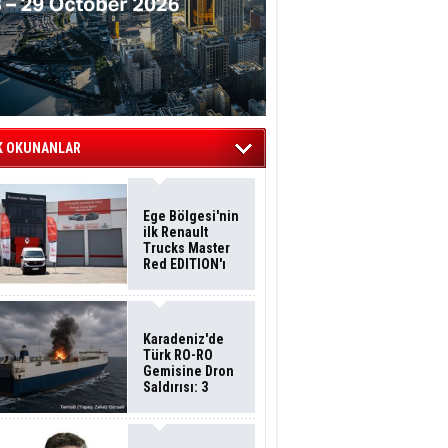
K OKUNANLAR
Ege Bölgesi'nin
ilk Renault
Trucks Master
Red EDITION'ı
ÖKN Lojistik
Filosuna Katıldı
Karadeniz'de
Türk RO-RO
Gemisine Dron
Saldırısı: 3
Mürettebatın
Durumu Ağır