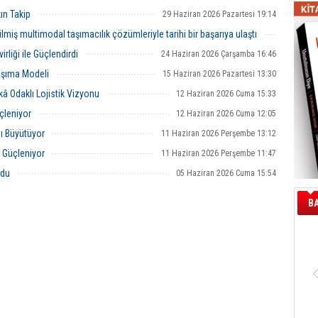
rialemi – Kamyonlar Gemide,
la buluştu.
ın Takip
29 Haziran 2026 Pazartesi 19:14
lmiş multimodal taşımacılık çözümleriyle tarihi bir başarıya ulaştı
29 Haziran 2026 Pazartesi 14:08
liği ile Güçlendirdi
24 Haziran 2026 Çarşamba 16:46
Taşıma Modeli
15 Haziran 2026 Pazartesi 13:30
kâ Odaklı Lojistik Vizyonu
12 Haziran 2026 Cuma 15:33
çleniyor
12 Haziran 2026 Cuma 12:05
ı Büyütüyor
11 Haziran 2026 Perşembe 13:12
r Güçleniyor
11 Haziran 2026 Perşembe 11:47
ldu
05 Haziran 2026 Cuma 15:54
B