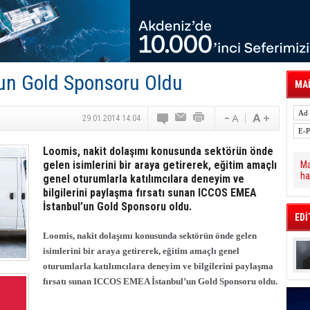
tal Dergi)
rür
önetimini Dijitalleştiriyor
thens in June, Up 8.5%
ia ile Güçlendirdi
 Saadia Zahidi Getirildi. IATA Tarihinde İlk
un Gold Sponsoru Oldu
ia Zahidi as Director General
MAİ
a Ankara ile Hizmet Ağını Güçlendirdi
spress’e 10 Adet T520 Çekici Teslim Etti
29.01.2014 14:04
Loomis, nakit dolaşımı konusunda sektörün önde
gelen isimlerini bir araya getirerek, eğitim amaçlı
Ma
ha
genel oturumlarla katılımcılara deneyim ve
bilgilerini paylaşma fırsatı sunan ICCOS EMEA
İstanbul’un Gold Sponsoru oldu.
EDİ
Loomis, nakit dolaşımı konusunda sektörün önde gelen
isimlerini bir araya getirerek, eğitim amaçlı genel
oturumlarla katılımcılara deneyim ve bilgilerini paylaşma
fırsatı sunan ICCOS EMEA İstanbul’un Gold Sponsoru oldu.