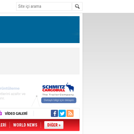
LERİ
WORLD NEWS
DİĞER »