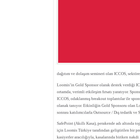
dağıtım ve dolaşım semineri olan ICCOS, sektör
Loomis’in Gold Sponsor olarak destek verdiği ICC
ortamda, verimli etkileşim fırsatı yaratıyor. Spon
ICCOS, odaklanmış breakout toplantılar ile spons
olanak tanıyor. Etkinliğin Gold Sponsoru olan Lo
sonrası katılımcılarla Outsource / Dış tedarik ve 
SafePoint (Akıllı Kasa), perakende adı altında to
için Loomis Türkiye tarafından geliştirilen bir p
kasiyerler aracılığıyla, kasalarında biriken nakdi