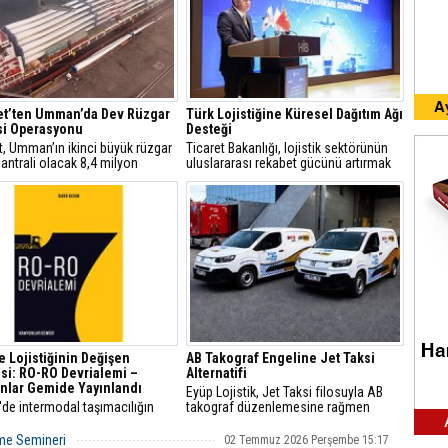
et’ten Umman’da Dev Rüzgar
Türk Lojistiğine Küresel Dağıtım Ağı
si Operasyonu
Desteği
t, Umman’ın ikinci büyük rüzgar
Ticaret Bakanlığı, lojistik sektörünün
santrali olacak 8,4 milyon
uluslararası rekabet gücünü artırmak
k Riyah 1&2 Rüzgar Enerji
amacıyla 13 farklı destek kalemini
i projesindeki operasyonlarını
devreye aldı.
yla tamamladı.
e Lojistiğinin Değişen
AB Takograf Engeline Jet Taksi
si: RO-RO Devrialemi –
Alternatifi
nlar Gemide Yayınlandı
Eyüp Lojistik, Jet Taksi filosuyla AB
'de intermodal taşımacılığın
takograf düzenlemesine rağmen
ine ve lojistik sektörünün
Avrupa’ya 48 saatte teslimat hizmetini
el dönüşümüne ışık tutan RO-
sürdürüyor.
rme Semineri
02 Temmuz 2026 Perşembe 15:17