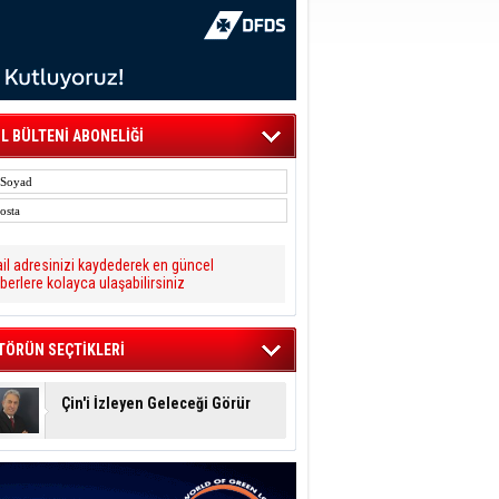
L BÜLTENİ ABONELİĞİ
il adresinizi kaydederek en güncel
berlere kolayca ulaşabilirsiniz
TÖRÜN SEÇTİKLERİ
Çin'i İzleyen Geleceği Görür