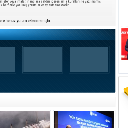
mleler veya imalar, inançlara saldırı içeren, imla kuralları ile yazılmamış,
ük harflerle yazılmış yorumlar onaylanmamaktadır.
ere henüz yorum eklenmemiştir.