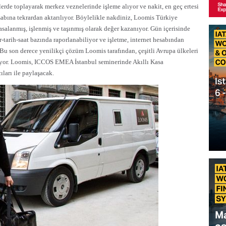
tlerde toplayarak merkez veznelerinde işleme alıyor ve nakit, en geç ertesi
abına tekrardan aktarılıyor. Böylelikle nakdiniz, Loomis Türkiye
asalanmış, işlenmiş ve taşınmış olarak değer kazanıyor. Gün içerisinde
ar-tarih-saat bazında raporlanabiliyor ve işletme, internet hesabından
 Bu son derece yenilikçi çözüm Loomis tarafından, çeşitli Avrupa ülkeleri
ıyor. Loomis, ICCOS EMEA İstanbul seminerinde Akıllı Kasa
ları ile paylaşacak.