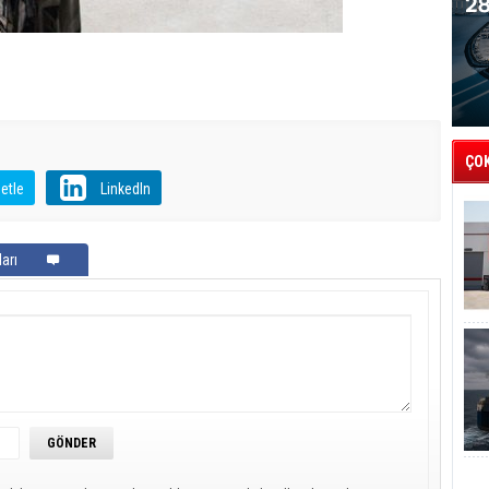
ÇO
etle
LinkedIn
arı