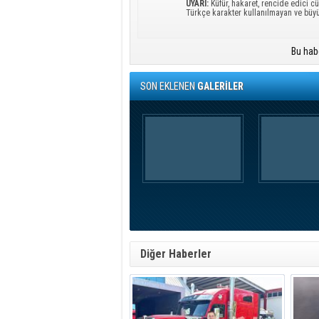
UYARI:
Küfür, hakaret, rencide edici cü
Türkçe karakter kullanılmayan ve büy
Bu hab
SON EKLENEN
GALERİLER
Diğer Haberler