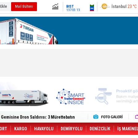
13703.13
Ankara
21 °C
 Ekle
Mail Bülteni
Altın
6544.27
Dolar
47.5756
Euro
55.093
lt Trucks Master Red EDITION'ı ÖKN Lojistik
Gemisine Dron Saldırısı: 3 Mürettebatın
o CCO'su Oldu
tçıya 49 Destinasyonda İndirimli Taşıma
er Aybir Lojistik Filosuna Katıldı
ORT
KARGO
HAVAYOLU
DEMİRYOLU
DENİZCİLİK
İŞ MAKİNE
 Hava Kargo Haziran 2026 Döneminde %8.5