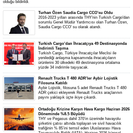
olduğu bildirildi.
Turhan Özen Saudia Cargo CCO'su Oldu
2016-2023 yılları arasında THY'nin Turkish Cargo'dan
sorumlu Genel Müdür Yardımcısı olan Turhan Özen,
Saudia Cargo CCO' su olarak atandı.
Turkish Cargo’dan İhracatçıya 49 Destinasyonda
İndirimli Taşıma
Turkish Cargo, Türkiye İhracatçılar Meclisi ile
yenilediği anlaşma kapsamında ihracatçıların
ürünlerini 30 ülkedeki 49 destinasyona ortalama
yüzde 34 indirimle taşıyacak.
Renault Trucks T 480 ADR’ler Aybir Lojistik
Filosuna Katıldı
Aybir Lojistik, filosuna 5 adet Renault Trucks T 480
ADR çekici ekleyerek Renault Trucks araçlarının
payını yaklaşık üçte ikiye çıkardı.
Ortadoğu Krizine Karşın Hava Kargo Haziran 2026
Döneminde %8.5 Büyüdü
THY ve Pegasus dahil 370’in üzerinde havayolu
şirketini çatısı altında toplayan ve sivil havacılık
trafiğinin % 85’ini temsil eden Uluslararası Hava
Taşımacılığı Birliği (IATA), Haziran 2026 küresel