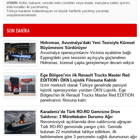
UYARI:
Küfür, hakaret, rencide edici cümleler veya imalar, inançlara saldırı içeren,
imla kuralları ile yazılmamış,
Türkçe karakter kullanılmayan ve büyük harflerle yazılmış yorumlar
onaylanmamaktadır.
SON DAKİKA
Hidromas, Avustralya'daki Yeni Tesisiyle Küresel
Büyümesini Sürdürüyor
Avustralya operasyonlarını Victoria eyaletine bağlı
Epping'deki yeni tesisinin açılışıyla güçlendiren
Hidromas, küresel çapta genişlemeye devam ediyor.
Ege Bölgesi'nin ilk Renault Trucks Master Red
EDITION'ı ÖKN Lojistik Filosuna Katıldı
İzmir merkezli olarak Türkiye genelinde parsiyel
lojistik operasyonları yürüten ÖKN Lojistik, Ege
Bölgesi'nin ilk Renault Trucks Master Red EDITION
panelvanını filosuna kattı.
Karadeniz'de Türk RO-RO Gemisine Dron
Saldırısı: 3 Mürettebatın Durumu Ağır
Novorossiysk açıklarında dron saldırısına uğrayan
Türk RO-RO gemisinde yangın çıktı. Gemide
bulunan 22 mürettebat tahliye edilirken, ilk
belirlemelere göre 3 personelin sağlık durumunun ağır