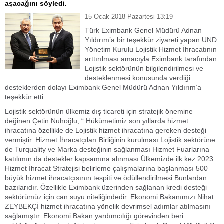
aşacağını söyledi.
15 Ocak 2018 Pazartesi 13:19
Türk Eximbank Genel Müdürü Adnan
Yıldırım’a bir teşekkür ziyareti yapan UND
Yönetim Kurulu Lojistik Hizmet İhracatının
arttırılması amacıyla Eximbank tarafından
Lojistik sektörünün bilgilendirilmesi ve
desteklenmesi konusunda verdiği
desteklerden dolayı Eximbank Genel Müdürü Adnan Yıldırım’a
teşekkür etti.
Lojistik sektörünün ülkemiz dış ticareti için stratejik önemine
değinen Çetin Nuhoğlu, “ Hükümetimiz son yıllarda hizmet
ihracatına özellikle de Lojistik hizmet ihracatına gereken desteği
vermiştir. Hizmet İhracatçıları Birliğinin kurulması Lojistik sektörüne
de Turquality ve Marka desteğinin sağlanması Hizmet Fuarlarına
katılımın da destekler kapsamına alınması Ülkemizde ilk kez 2023
Hizmet İhracat Stratejisi belirleme çalışmalarına başlanması 500
büyük hizmet ihracatçısının tespiti ve ödüllendirilmesi Bunlardan
bazılarıdır. Özellikle Eximbank üzerinden sağlanan kredi desteği
sektörümüz için can suyu niteliğindedir. Ekonomi Bakanımızı Nihat
ZEYBEKÇİ hizmet ihracatına yönelik devrimsel adımlar atılmasını
sağlamıştır. Ekonomi Bakan yardımcılığı görevinden beri