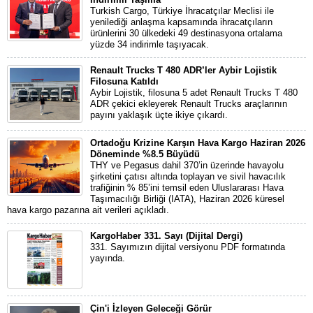
Turkish Cargo, Türkiye İhracatçılar Meclisi ile
yenilediği anlaşma kapsamında ihracatçıların
ürünlerini 30 ülkedeki 49 destinasyona ortalama
yüzde 34 indirimle taşıyacak.
Renault Trucks T 480 ADR’ler Aybir Lojistik
Filosuna Katıldı
Aybir Lojistik, filosuna 5 adet Renault Trucks T 480
ADR çekici ekleyerek Renault Trucks araçlarının
payını yaklaşık üçte ikiye çıkardı.
Ortadoğu Krizine Karşın Hava Kargo Haziran 2026
Döneminde %8.5 Büyüdü
THY ve Pegasus dahil 370’in üzerinde havayolu
şirketini çatısı altında toplayan ve sivil havacılık
trafiğinin % 85’ini temsil eden Uluslararası Hava
Taşımacılığı Birliği (IATA), Haziran 2026 küresel
hava kargo pazarına ait verileri açıkladı.
KargoHaber 331. Sayı (Dijital Dergi)
331. Sayımızın dijital versiyonu PDF formatında
yayında.
Çin'i İzleyen Geleceği Görür