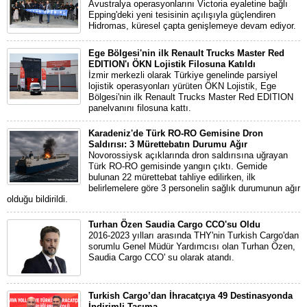
Avustralya operasyonlarını Victoria eyaletine bağlı
Epping'deki yeni tesisinin açılışıyla güçlendiren
Hidromas, küresel çapta genişlemeye devam ediyor.
Ege Bölgesi'nin ilk Renault Trucks Master Red
EDITION'ı ÖKN Lojistik Filosuna Katıldı
İzmir merkezli olarak Türkiye genelinde parsiyel
lojistik operasyonları yürüten ÖKN Lojistik, Ege
Bölgesi'nin ilk Renault Trucks Master Red EDITION
panelvanını filosuna kattı.
Karadeniz'de Türk RO-RO Gemisine Dron
Saldırısı: 3 Mürettebatın Durumu Ağır
Novorossiysk açıklarında dron saldırısına uğrayan
Türk RO-RO gemisinde yangın çıktı. Gemide
bulunan 22 mürettebat tahliye edilirken, ilk
belirlemelere göre 3 personelin sağlık durumunun ağır
olduğu bildirildi.
Turhan Özen Saudia Cargo CCO'su Oldu
2016-2023 yılları arasında THY'nin Turkish Cargo'dan
sorumlu Genel Müdür Yardımcısı olan Turhan Özen,
Saudia Cargo CCO' su olarak atandı.
Turkish Cargo’dan İhracatçıya 49 Destinasyonda
İndirimli Taşıma