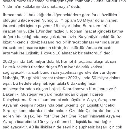
sektörümüzden desteğini esirgemeyen Eximbank Genel Müdürü Sn
Yıldırım’ın katkılarını da unutamayız” dedi.
İhracat odaklı bakıldığında diğer sektörlere göre farklı özellikleri
olduğunu ifade eden Nuhoğlu, “Toplam 50 Milyar dolar hizmet
ihracat geliri içinde payımız 15 milyar dolar. Bu rakam ürün
ihracatının yüzde 10’undan fazladır. Toplam İhracat içindeki katma
değere bakıldığında payı çok daha fazla. Bu yönüyle sektörümüz
bizatihi kendisi döviz kazandırıcı bir ihracat olması yanında ürün
ihracatının başarısı için en stratejik sektördür. Amaç ihracatı
artırmak ise Lojistik, 1 koyup 10 alınacak bir sektördür” dedi.
2023 yılında 150 milyar dolarlık hizmet ihracatına ulaşmak için
Lojistik sektörü üzerine düşen 50 milyar dolarlık katkıyı
sağlayacaktır ancak bunun için yapılması gerekenler var diyen
Nuhoğlu, “Bu günkü İhracat rakamı 2023 yılında 50 milyar doları
aşar. Bu hedefe ulaşmak için tabiki 8 Bakanlığımızın
müsteşarlarından oluşan Lojistik Koordinasyon Kurulunun ve 9
Bakanlık, Müsteşar ve yardımcılarından oluşan Ticareti
Kolaylaştırma Kurulu’nun önemi çok büyüktür. Asya, Avrupa ve
Asya’nın kesişim noktasında olan ülkemiz için Lojistik Öncelikli
Stratejik konu olarak ele alınmalıdır. Özellikle Çin tarafından ilan
edilen Tek Kuşak, Tek Yol “One Belt One Road” inisiyatifi Asya ve
Avrupa ticaretinde Türkiye’ye önemli bir lojistik katma değer
sağlayacaktır. AB ile ilişkilerin de seyri hiç şüphesiz başarı için çok