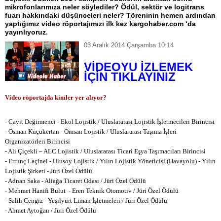
mikrofonlarımıza neler söylediler? Ödül, sektör ve logitrans
fuarı hakkındaki düşünceleri neler? Töreninin hemen ardından
yaptığımız video röportajımızı ilk kez kargohaber.com ‘da
yayınlıyoruz.
03 Aralık 2014 Çarşamba 10:14
VİDEOYU İZLEMEK
İÇİN TIKLAYINIZ
Video röportajda kimler yer alıyor?
- Cavit Değirmenci - Ekol Lojistik / Uluslararası Lojistik İşletmecileri Birincisi
- Osman Küçükertan - Omsan Lojistik / Uluslararası Taşıma İşleri
Organizatörleri Birincisi
- Ali Çiçekli – ALC Lojistik /
Uluslararası Ticari Eşya Taşımacıları
Birincisi
- Ertunç Laçinel - Ulusoy Lojistik /
Yılın Lojistik Yöneticisi (Havayolu) - Yılın
Lojistik Şirketi - Jüri Özel Ödülü
- Adnan Saka - Aliağa Ticaret Odası /
Jüri Özel Ödülü
- Mehmet Hanifi Bulut - Eren Teknik Otomotiv /
Jüri Özel Ödülü
- Salih Cengiz - Yeşilyurt Liman İşletmeleri /
Jüri Özel Ödülü
- Ahmet Aytoğan /
Jüri Özel Ödülü