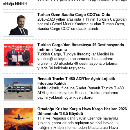
olduğu bildirildi.
Turhan Özen Saudia Cargo CCO'su Oldu
2016-2023 yılları arasında THY'nin Turkish Cargo'dan
sorumlu Genel Müdür Yardımcısı olan Turhan Özen,
Saudia Cargo CCO' su olarak atandı.
Turkish Cargo’dan İhracatçıya 49 Destinasyonda
İndirimli Taşıma
Turkish Cargo, Türkiye İhracatçılar Meclisi ile
yenilediği anlaşma kapsamında ihracatçıların
ürünlerini 30 ülkedeki 49 destinasyona ortalama
yüzde 34 indirimle taşıyacak.
Renault Trucks T 480 ADR’ler Aybir Lojistik
Filosuna Katıldı
Aybir Lojistik, filosuna 5 adet Renault Trucks T 480
ADR çekici ekleyerek Renault Trucks araçlarının
payını yaklaşık üçte ikiye çıkardı.
Ortadoğu Krizine Karşın Hava Kargo Haziran 2026
Döneminde %8.5 Büyüdü
THY ve Pegasus dahil 370’in üzerinde havayolu
şirketini çatısı altında toplayan ve sivil havacılık
trafiğinin % 85’ini temsil eden Uluslararası Hava