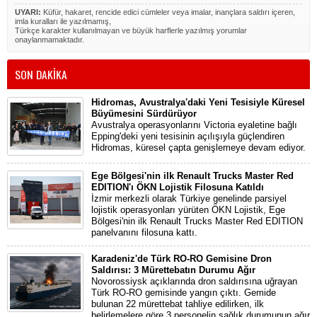
UYARI:
Küfür, hakaret, rencide edici cümleler veya imalar, inançlara saldırı içeren,
imla kuralları ile yazılmamış,
Türkçe karakter kullanılmayan ve büyük harflerle yazılmış yorumlar
onaylanmamaktadır.
SON DAKİKA
Hidromas, Avustralya'daki Yeni Tesisiyle Küresel
Büyümesini Sürdürüyor
Avustralya operasyonlarını Victoria eyaletine bağlı
Epping'deki yeni tesisinin açılışıyla güçlendiren
Hidromas, küresel çapta genişlemeye devam ediyor.
Ege Bölgesi'nin ilk Renault Trucks Master Red
EDITION'ı ÖKN Lojistik Filosuna Katıldı
İzmir merkezli olarak Türkiye genelinde parsiyel
lojistik operasyonları yürüten ÖKN Lojistik, Ege
Bölgesi'nin ilk Renault Trucks Master Red EDITION
panelvanını filosuna kattı.
Karadeniz'de Türk RO-RO Gemisine Dron
Saldırısı: 3 Mürettebatın Durumu Ağır
Novorossiysk açıklarında dron saldırısına uğrayan
Türk RO-RO gemisinde yangın çıktı. Gemide
bulunan 22 mürettebat tahliye edilirken, ilk
belirlemelere göre 3 personelin sağlık durumunun ağır