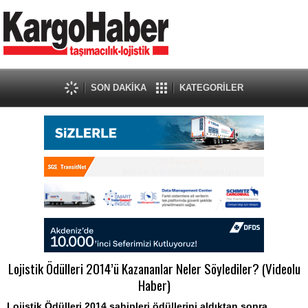
SON DAKİKA
KATEGORİLER
Lojistik Ödülleri 2014’ü Kazananlar Neler Söylediler? (Videolu
Haber)
Lojistik Ödülleri 2014 sahipleri ödüllerini aldıktan sonra