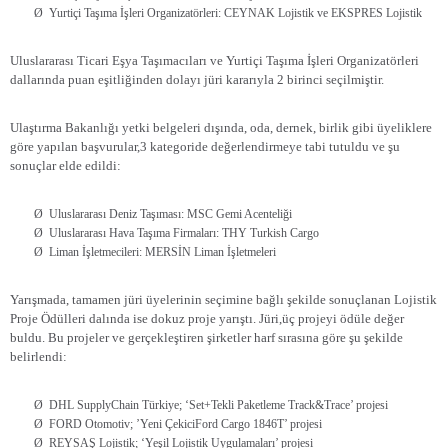
Ø
Yurtiçi Taşıma İşleri Organizatörleri: CEYNAK Lojistik ve EKSPRES Lojistik
Uluslararası Ticari Eşya Taşımacıları ve Yurtiçi Taşıma İşleri Organizatörleri
dallarında puan eşitliğinden dolayı jüri kararıyla 2 birinci seçilmiştir.
Ulaştırma Bakanlığı yetki belgeleri dışında, oda, dernek, birlik gibi üyeliklere
göre yapılan başvurular,3 kategoride değerlendirmeye tabi tutuldu ve şu
sonuçlar elde edildi:
Ø
Uluslararası Deniz Taşıması: MSC Gemi Acenteliği
Ø
Uluslararası Hava Taşıma Firmaları: THY Turkish Cargo
Ø
Liman İşletmecileri: MERSİN Liman İşletmeleri
Yarışmada, tamamen jüri üyelerinin seçimine bağlı şekilde sonuçlanan Lojistik
Proje Ödülleri dalında ise dokuz proje yarıştı. Jüri,üç projeyi ödüle değer
buldu. Bu projeler ve gerçekleştiren şirketler harf sırasına göre şu şekilde
belirlendi:
Ø
DHL SupplyChain Türkiye; ‘Set+Tekli Paketleme Track&Trace’ projesi
Ø
FORD Otomotiv; ’Yeni ÇekiciFord Cargo 1846T’ projesi
Ø
REYSAŞ Lojistik; ‘Yeşil Lojistik Uygulamaları’ projesi