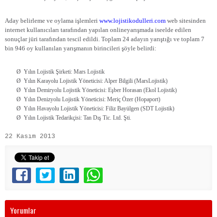
Aday belirleme ve oylama işlemleri
www.lojistikodulleri.com
web sitesinden
internet kullanıcıları tarafından yapılan onlineyarışmada iseelde edilen
sonuçlar jüri tarafından tescil edildi. Toplam 24 adayın yarıştığı ve toplam 7
bin 946 oy kullanılan yarışmanın birincileri şöyle belirdi:
Ø
Yılın Lojistik Şirketi: Mars Lojistik
Ø
Yılın Karayolu Lojistik Yöneticisi: Alper Bilgili (MarsLojistik
)
Ø
Yılın Demiryolu Lojistik Yöneticisi: Eşber Horasan (Ekol Lojistik)
Ø
Yılın Denizyolu Lojistik Yöneticisi: Meriç Özer (Hopaport)
Ø
Yılın Havayolu Lojistik Yöneticisi: Filiz Bayülgen (SDT Lojistik)
Ø
Yılın Lojistik Tedarikçisi: Tan Dış Tic. Ltd. Şti.
22 Kasım 2013
Yorumlar