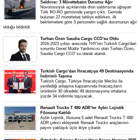
Saldırısı: 3 Mürettebatın Durumu Ağır
Novorossiysk açıklarında dron saldırısına uğrayan
Türk RO-RO gemisinde yangın çıktı. Gemide
bulunan 22 mürettebat tahliye edilirken, ilk
belirlemelere göre 3 personelin sağlık durumunun ağır
olduğu bildirildi.
Turhan Özen Saudia Cargo CCO'su Oldu
2016-2023 yılları arasında THY'nin Turkish Cargo'dan
sorumlu Genel Müdür Yardımcısı olan Turhan Özen,
Saudia Cargo CCO' su olarak atandı.
Turkish Cargo’dan İhracatçıya 49 Destinasyonda
İndirimli Taşıma
Turkish Cargo, Türkiye İhracatçılar Meclisi ile
yenilediği anlaşma kapsamında ihracatçıların
ürünlerini 30 ülkedeki 49 destinasyona ortalama
yüzde 34 indirimle taşıyacak.
Renault Trucks T 480 ADR’ler Aybir Lojistik
Filosuna Katıldı
Aybir Lojistik, filosuna 5 adet Renault Trucks T 480
ADR çekici ekleyerek Renault Trucks araçlarının
payını yaklaşık üçte ikiye çıkardı.