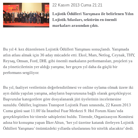
22 Kasım 2013 Cuma 21:21
Lojistik Ödülleri Yarışması ile belirlenen Yılın
Lojistik Atlasları, sektörün en önemli
markaları arasından çıktı.
Bu yıl 4. kez düzenlenen Lojistik Ödülleri Yarışması sonuçlandı. Yarışmada
atlın atlası almak için 36 aday mücadele etti. Ekol, Mars, Netlog, Ceynak, THY,
Reysaş, Omsan, Ford, DHL gibi önemli markaların performansları, projeleri ya
da yöneticilerinin yer aldığı yarışma; her geçen yıl daha da güçlü bir
performans sergiliyor.
Bu yıl, faaliyet verilerinin değerlendirilmesi ve online oylama olmak üzere iki
ayrı dalda yapılan yarışma, adayların başvurusuna bağlı olarak gerçekleşiyor.
Başvurular kategorilere göre dosyalanarak jüri üyelerinin incelemesine
sunuldu. Ödüller, logitrans Transport Lojistik Fuarı sırasında, 22 Kasım 2013
Cuma günü saat 11.00’da İstanbul Fuar Merkezi 9. Hol Forum Alanı’nda
gerçekleştirilen bir törenle sahiplerini buldu. Törende, Organizasyon Komitesi
adına bir konuşma yapan İlker Altun, ‘her yıl üzerine katarak ilerleyen Lojistik
Ödülleri Yarışması’ önümüzdeki yıllarda uluslararası bir nitelik alacaktır’ dedi.