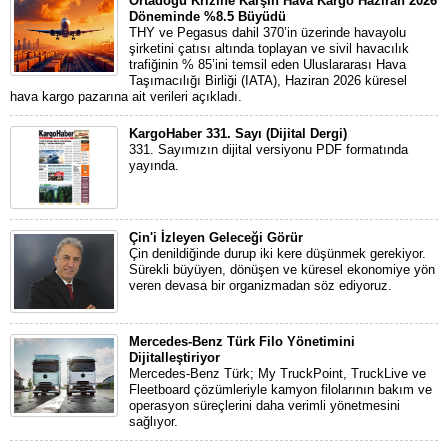
Ortadoğu Krizine Karşın Hava Kargo Haziran 2026
Döneminde %8.5 Büyüdü
THY ve Pegasus dahil 370’in üzerinde havayolu
şirketini çatısı altında toplayan ve sivil havacılık
trafiğinin % 85’ini temsil eden Uluslararası Hava
Taşımacılığı Birliği (IATA), Haziran 2026 küresel
hava kargo pazarına ait verileri açıkladı.
KargoHaber 331. Sayı (Dijital Dergi)
331. Sayımızın dijital versiyonu PDF formatında
yayında.
Çin'i İzleyen Geleceği Görür
Çin denildiğinde durup iki kere düşünmek gerekiyor.
Sürekli büyüyen, dönüşen ve küresel ekonomiye yön
veren devasa bir organizmadan söz ediyoruz.
Mercedes-Benz Türk Filo Yönetimini
Dijitalleştiriyor
Mercedes-Benz Türk; My TruckPoint, TruckLive ve
Fleetboard çözümleriyle kamyon filolarının bakım ve
operasyon süreçlerini daha verimli yönetmesini
sağlıyor.